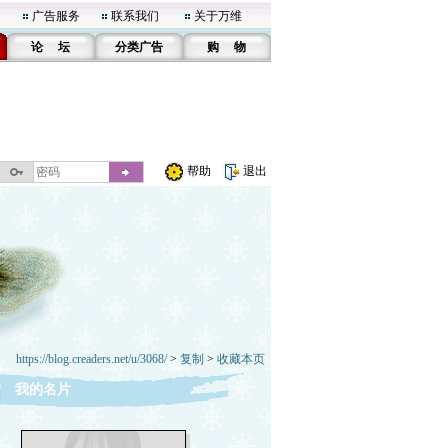
广告服务
联系我们
关于万维
论 坛
分类广告
购 物
帮助
退出
https://blog.creaders.net/u/3068/
>
复制
>
收藏本页
我的名片