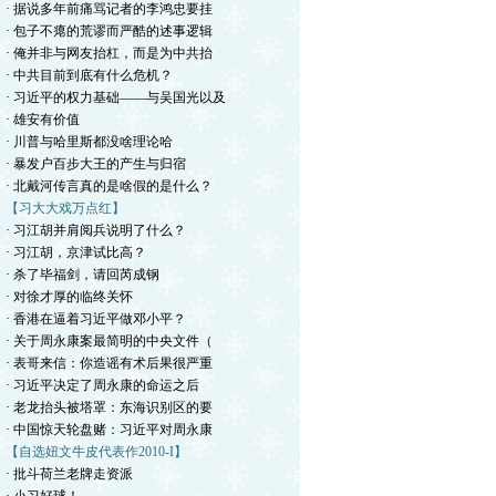
· 据说多年前痛骂记者的李鸿忠要挂
· 包子不瘪的荒谬而严酷的述事逻辑
· 俺并非与网友抬杠，而是为中共抬
· 中共目前到底有什么危机？
· 习近平的权力基础——与吴国光以及
· 雄安有价值
· 川普与哈里斯都没啥理论哈
· 暴发户百步大王的产生与归宿
· 北戴河传言真的是啥假的是什么？
【习大大戏万点红】
· 习江胡并肩阅兵说明了什么？
· 习江胡，京津试比高？
· 杀了毕福剑，请回芮成钢
· 对徐才厚的临终关怀
· 香港在逼着习近平做邓小平？
· 关于周永康案最简明的中央文件（
· 表哥来信：你造谣有术后果很严重
· 习近平决定了周永康的命运之后
· 老龙抬头被塔罩：东海识别区的要
· 中国惊天轮盘赌：习近平对周永康
【自选妞文牛皮代表作2010-I】
· 批斗荷兰老牌走资派