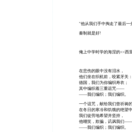
"他从我们手中掏走了最后一分
秦制就是好!
俺上中学时学的海涅的<<西里
在悲伤的眼中没有泪水，
他们坐在织机前，咬紧牙关
德国，我们为你编织寿衣；
其中编织着三重诅咒——
——我们编织；我们编织。
一个诅咒，献给我们曾祈祷
在冬日的寒冷和饥饿的绝望
我们徒劳地希望并坚持，
他嘲笑，欺骗，讥讽我们—
——我们编织；我们编织。