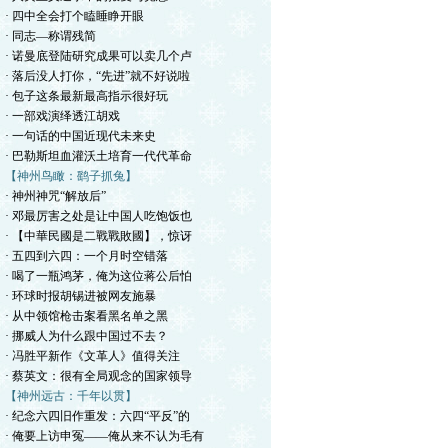
· 四中全会打个瞌睡睁开眼
· 同志—称谓残简
· 诺曼底登陆研究成果可以卖几个卢
· 落后没人打你，“先进”就不好说啦
· 包子这条最新最高指示很好玩
· 一部戏演绎透江胡戏
· 一句话的中国近现代未来史
· 巴勒斯坦血灌沃土培育一代代革命
【神州鸟瞰：鹞子抓兔】
· 神州神咒“解放后”
· 邓最厉害之处是让中国人吃饱饭也
· 【中華民國是二戰戰敗國】，惊讶
· 五四到六四：一个月时空错落
· 喝了一瓶鸿茅，俺为这位蒋公后怕
· 环球时报胡锡进被网友施暴
· 从中领馆枪击案看黑名单之黑
· 挪威人为什么跟中国过不去？
· 冯胜平新作《文革人》值得关注
· 蔡英文：很有全局观念的国家领导
【神州远古：千年以贯】
· 纪念六四旧作重发：六四“平反”的
· 俺要上访申冤——俺从来不认为毛有