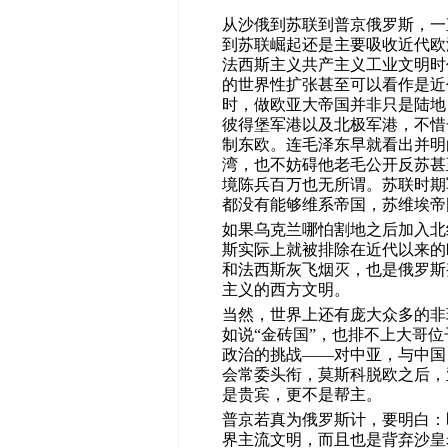
从沙俄到苏联到普京俄罗斯，一
到苏联崛起还是主要吸收近代欧
法西斯主义共产主义工业文明时
的世界性扩张甚至可以看作是近
时，做欧亚大帝国并非只是陆地
彼得堡军港以及北极军港，不惜
制东欧。连毛泽东早就看出并明
湾，也不妨碍他老毛公开反苏甚
境陈兵百万也无所谓。苏联时期
都没有能够维系帝国，苏维埃帝
如果乌克兰哪怕割地之后加入北
斯实际上就被排除在近代以来的
和法西斯灰飞烟灭，也是俄罗斯整
主义的西方文明。
当然，世界上还有庞大众多的非
如说“金砖国”，也排不上大哥
政治的挑战——对中亚，与中国
会常委头衔，莫斯科脱欧之后，
是贵宾，更不是帮主。
普京若真为俄罗斯计，要明白：
界主流文明，而且也是背弃沙皇