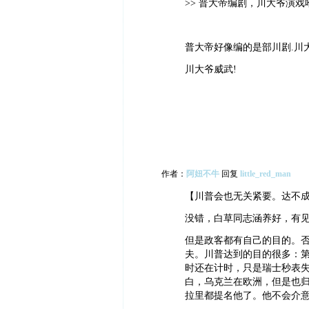
>> 普大帝编剧，川大爷演戏
普大帝好像编的是部川剧.川
川大爷威武!
作者：
阿妞不牛
回复
little_red_man
【川普会也无关紧要。达不
没错，白草同志涵养好，有
但是政客都有自己的目的。
夫。川普达到的目的很多：第
时还在计时，只是瑞士秒表
白，乌克兰在欧洲，但是也
拉里都提名他了。他不会介