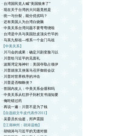
· 台湾国民党人喊“美国狼来了”
· 现在关于台湾的大问题竟然是
· 统一与分裂，能分优劣吗？
· 还有美国人为台湾白烧脑
· 中美关系台湾问题不要弯弯绕啦
· 台湾是中共与美国肚皮顶尖竹竿的
· 马英九祭祖—维系一个金门马祖
【中美关系】
· 川习会的成果：确定川剧变脸习以
· 川普给习近平的见面礼
· 波斯湾定海神针：美国夺取占领伊
· 川普就张又侠落马召开御前会议
· 川普对世界秩序的冲击
· 川普是否蜘蛛侠？
· 答国内友人：中美关系会缓和吗
· 中美关系从红脖子到村支书须知要
· 俺吃错过药
· 再说一遍：川普不是为了钱
【自选妞文牛皮代表作2011】
· 吴委员长仙逝，邦声震国
【江湖神州：胡涛温饱】
· 胡锦涛与习近平的无缝对接