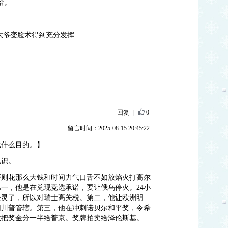
哈。
大爷变脸术得到充分发挥.
回复
|
0
留言时间：2025-08-15 20:45:22
成什么目的。】
见识。
否则花那么大钱和时间力气口舌不如放焰火打高尔
一，他是在兑现竞选承诺，要让俄乌停火。24小
失灵了，所以对瑞士高关税。第二，他让欧洲明
归川普管辖。第三，他在冲刺诺贝尔和平奖，令希
意把奖金分一半给普京。奖牌拍卖给泽伦斯基。