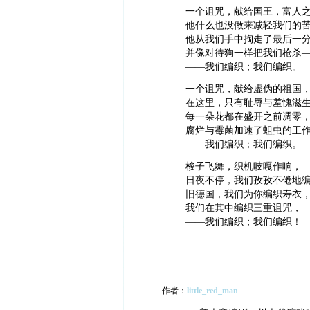
一个诅咒，献给国王，富人
他什么也没做来减轻我们的
他从我们手中掏走了最后一
并像对待狗一样把我们枪杀
——我们编织；我们编织。
一个诅咒，献给虚伪的祖国
在这里，只有耻辱与羞愧滋
每一朵花都在盛开之前凋零
腐烂与霉菌加速了蛆虫的工
——我们编织；我们编织。
梭子飞舞，织机吱嘎作响，
日夜不停，我们孜孜不倦地
旧德国，我们为你编织寿衣
我们在其中编织三重诅咒，
——我们编织；我们编织！
作者：
little_red_man