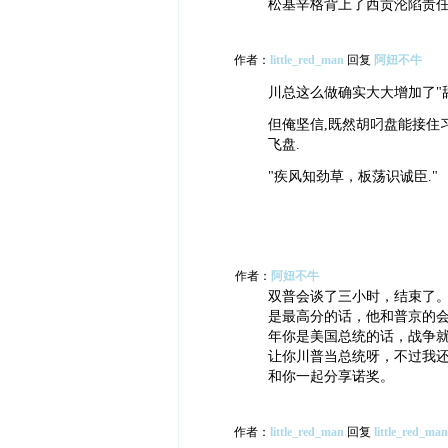
松基辛格背上了西贡沦陷责
作者：
little_red_man
回复
阿妞不牛
川总这么做确实大大增加了"舔
但俺坚信,既然胡叼盘能接住
飞盘.
"疾风知劲草，板荡识诚臣."
作者：
阿妞不牛
双普会谈了三小时，结束了。
是最高分的话，他和普京的会谈
年你是美国总统的话，战争就
让你川普当总统呀，不过我
和你一起分享诺奖。
作者：
little_red_man
回复
little_red_man