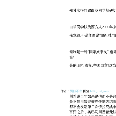
俺其实很想跟白草同学切磋切
白草同学认为西方人2000年
俺觉得,不是笨而是怕痛.对,怕
秦制是一种"国家奴隶制",也
宫!
是的,欲行秦制,举国自宫!这
作者：
阿妞不牛
回复
little_red_man
川普说当年如果是他而不是
是不信川普能够在任期内结
都不会发动第二次伊拉克战争
富汗之后，奥巴马川普都无法