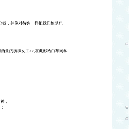
钱，并像对待狗一样把我们枪杀!".
西亚的纺织女工>>,在此献给白草同学.
：
的神，
中；
—