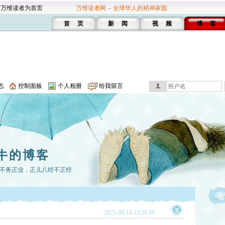
设万维读者为首页
万维读者网 -- 全球华人的精神家园
首 页
新 闻
视 频
博 客
志
控制面板
个人相册
给我留言
牛的博客
不务正业，正儿八经不正经
2025-08-14 13:20:56