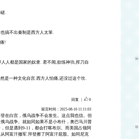
磋.
来也搞不出秦制是西方人太笨.
痛!
即人人都是国家的奴隶. 君不闻,欲练神功,挥刀自
当然是一种文化自宫.西方人怕痛,还没过这个坎.
回复
|
0
留言时间：2025-08-16 11:11:03
拜登在白宫，俄乌战争不会发生。这点我也信。但
束俄乌战争。就如同如果不是小布什，奥巴马川普
，但是遇到9-11，都会打喀布尔。而美国占领阿
从阿富汗撤军.拜登擦了阿富汗屁股。如同尼克