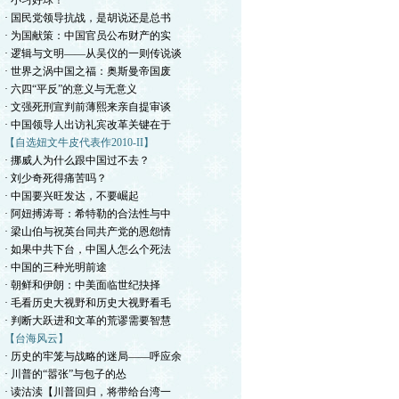
· 小习好球！
· 国民党领导抗战，是胡说还是总书
· 为国献策：中国官员公布财产的实
· 逻辑与文明——从吴仪的一则传说谈
· 世界之涡中国之福：奥斯曼帝国废
· 六四“平反”的意义与无意义
· 文强死刑宣判前薄熙来亲自提审谈
· 中国领导人出访礼宾改革关键在于
【自选妞文牛皮代表作2010-II】
· 挪威人为什么跟中国过不去？
· 刘少奇死得痛苦吗？
· 中国要兴旺发达，不要崛起
· 阿妞搏涛哥：希特勒的合法性与中
· 梁山伯与祝英台同共产党的恩怨情
· 如果中共下台，中国人怎么个死法
· 中国的三种光明前途
· 朝鲜和伊朗：中美面临世纪抉择
· 毛看历史大视野和历史大视野看毛
· 判断大跃进和文革的荒谬需要智慧
【台海风云】
· 历史的牢笼与战略的迷局——呼应余
· 川普的“嚣张”与包子的怂
· 读沽渎【川普回归，将带给台湾一