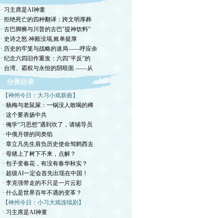
· 习主席是AI神童
· 拒绝死亡的四种翻译：跨文明厚葬
· 古巴脚癣与川普的古巴"提神饮料”
· 史诗之怒:神殿没塌,账单挺厚
· 历史的牢笼与战略的迷局——呼应余
· 纪念六四旧作重发：六四“平反”的
· 台湾、霸权与永恒的阴暗面 ——从
分类目录
【神州今日：大习小戏新曲】
· 杨梅与老鼠屎：一锅没人敢喝的稀
· 这个要表扬中共
· 俺学“习思想”遇到坎了，请辅导员
· 中俄月饼的同类馅
· 章立凡先生肩负历史使命驾鹤西去
· 母猪上了树下不来，点解？
· 包子变春花，有没有春华秋实？
· 超级AI一定会首先出现在中国！
· 李克强带走的不只是一片云彩
· 什么是世界百年不遇的变革？
【神州今日：小习大戏连续剧】
· 习主席是AI神童