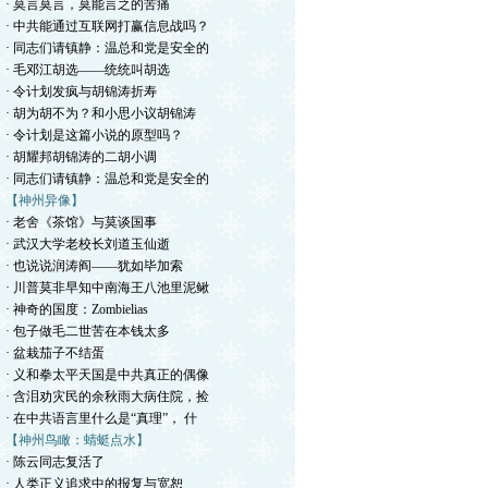
· 莫言莫言，莫能言之的苦痛
· 中共能通过互联网打赢信息战吗？
· 同志们请镇静：温总和党是安全的
· 毛邓江胡选——统统叫胡选
· 令计划发疯与胡锦涛折寿
· 胡为胡不为？和小思小议胡锦涛
· 令计划是这篇小说的原型吗？
· 胡耀邦胡锦涛的二胡小调
· 同志们请镇静：温总和党是安全的
【神州异像】
· 老舍《茶馆》与莫谈国事
· 武汉大学老校长刘道玉仙逝
· 也说说润涛阎——犹如毕加索
· 川普莫非早知中南海王八池里泥鳅
· 神奇的国度：Zombielias
· 包子做毛二世苦在本钱太多
· 盆栽茄子不结蛋
· 义和拳太平天国是中共真正的偶像
· 含泪劝灾民的余秋雨大病住院，捡
· 在中共语言里什么是“真理”， 什
【神州鸟瞰：蜻蜓点水】
· 陈云同志复活了
· 人类正义追求中的报复与宽恕