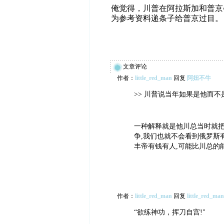
俺觉得，川普在阿拉斯加和普京
为参考资料递条子给普京过目。
文章评论
作者：
little_red_man
回复
阿妞不牛
>> 川普说当年如果是他而
一种解释就是他川总当时就把
争,我们也就不会看到俄罗斯
丰帝有钱有人,可能比川总的能
作者：
little_red_man
回复
little_red_man
“欲练神功，挥刀自宫!"