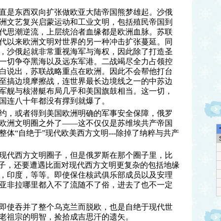
直是东西双向扩张做欧亚大陆帝国熊梦雄起。沙俄
洲文艺复兴启蒙运动和工业文明，包括殖民帝国到
代思潮逆流，上层统治者血缘都是欧洲血脉。苏联
代以来欧洲文明对世界的另一种冲击扩张蔓延。同
，沙俄起就非常重视海军与海权，因此除了打造圣
一切争夺黑海以及远东军港。二战竭尽全力占领控
白说出，苏联战略重点在欧洲。因此不会帮他打台
至搞边境摩擦战，连世界最长边境线之一的中苏边
军舰与核潜艇布局几乎和美国旗鼓相当。这一切，
国连八十年都没有撑到就爆了。
约，或者得到美国欧洲明确的军事安全保障，俄罗
欧洲文明圈之外了——这不仅仅是苏维埃共产帝国
体“自绝于”现代欧美西方文明---除掉了纳粹与共产
现代西方文明圈子，但是俄罗斯在那个圈子里，比
位子，还要遭遇比面对现代西方文明更复杂的包括地缘
，印度，等等。即使保住核武俱乐部成员以及安理
亚非拉哪里都入不了流随不了俗，进去了也不一定
即使吞并了整个乌克兰而脱欧，也是自绝于现代世
老祖宗的明智，捡拾成吉思汗的遗矢。