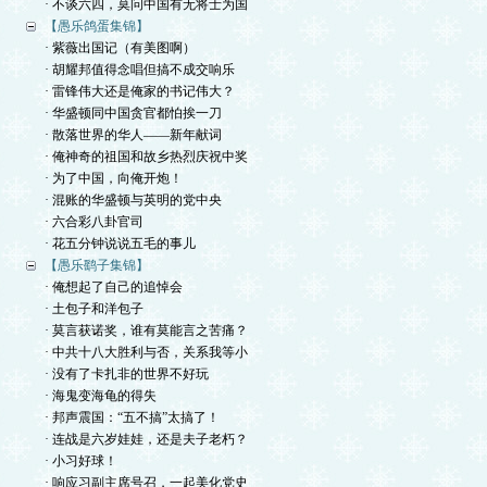
· 不谈六四，莫问中国有无将士为国
【愚乐鸽蛋集锦】
· 紫薇出国记（有美图啊）
· 胡耀邦值得念唱但搞不成交响乐
· 雷锋伟大还是俺家的书记伟大？
· 华盛顿同中国贪官都怕挨一刀
· 散落世界的华人——新年献词
· 俺神奇的祖国和故乡热烈庆祝中奖
· 为了中国，向俺开炮！
· 混账的华盛顿与英明的党中央
· 六合彩八卦官司
· 花五分钟说说五毛的事儿
【愚乐鹞子集锦】
· 俺想起了自己的追悼会
· 土包子和洋包子
· 莫言获诺奖，谁有莫能言之苦痛？
· 中共十八大胜利与否，关系我等小
· 没有了卡扎非的世界不好玩
· 海鬼变海龟的得失
· 邦声震国：“五不搞”太搞了！
· 连战是六岁娃娃，还是夫子老朽？
· 小习好球！
· 响应习副主席号召，一起美化党史