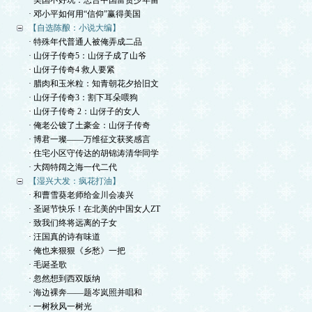
· 美国不好玩：忠告中国富贵少年留
· 邓小平如何用“信仰”赢得美国
【自选陈酿：小说大编】
· 特殊年代普通人被俺弄成二品
· 山伢子传奇5：山伢子成了山爷
· 山伢子传奇4 救人要紧
· 腊肉和玉米粒：知青朝花夕拾旧文
· 山伢子传奇3：割下耳朵喂狗
· 山伢子传奇 2：山伢子的女人
· 俺老公镀了土豪金：山伢子传奇
· 博君一璨——万维征文获奖感言
· 住宅小区守传达的胡锦涛清华同学
· 大阔特阔之海一代二代
【湿兴大发：疯花打油】
· 和曹雪葵老师给金川会凑兴
· 圣诞节快乐！在北美的中国女人ZT
· 致我们终将远离的子女
· 汪国真的诗有味道
· 俺也来狠狠《乡愁》一把
· 毛诞圣歌
· 忽然想到西双版纳
· 海边裸奔——题岑岚照并唱和
· 一树秋风一树光