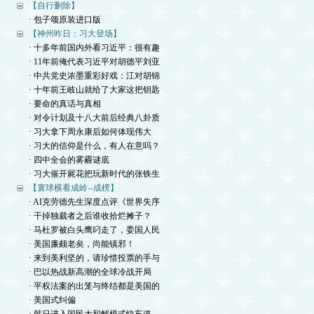
【自行删除】
· 包子颂原装进口版
【神州昨日：习大登场】
· 十多年前国内外看习近平：很有趣
· 11年前俺代表习近平对胡德平刘亚
· 中共党史浓墨重彩好戏：江对胡锦
· 十年前王岐山就给了大家这把钥匙
· 要命的真话与真相
· 对令计划及十八大前后经典八卦质
· 习大拿下周永康后如何体现伟大
· 习大的信仰是什么，有人在意吗？
· 四中全会的雾霾谜底
· 习大催开屍花把玩新时代的张铁生
【寰球横看成岭--成楞】
· AI克劳德先生深度点评《世界失序
· 干掉独裁者之后谁收拾烂摊子？
· 马杜罗被白头鹰叼走了，委国人民
· 美国廉颇老矣，尚能镇邪！
· 来到美利坚的，请珍惜投票的手与
· 巴以热战新高潮的全球冷战开局
· 平权法案的出笼与终结都是美国的
· 美国式纠偏