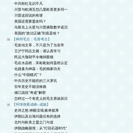
· 中共粉红见识不凡
· 川普与欧洲互怼凸显欧美更多同一
· 川普这回说的有谱
· 美国还需要盟友吗？
· 马斯克上火星与川普摘取数学诺贝
· 美国的“政治正确”到底是啥？
【神州毛古：毛骨考古】
· 毛发动文革，不只是为了当皇帝
· 王沪宁同志文摘：请认真学习
· 民运大珈胡平令俺掉眼镜
· 毛在水晶棺，宋彬彬如何盖棺认定
· 化跳蚤为神器：毛的独家功夫
· 什么“中国模式”？
· 中共历史不能挖的三大茅坑
· 百年党史不能没林彪
· 湘江战役“奇迹”解密
· 怎样过一个有意义的毛主席诞辰日
【环球側看成峰--成疯】
· 史诗之怒:神殿没塌,账单挺厚
· 伊朗以及台海问题仅有的选择
· 北约与欧美之盟之门与道
· 伊朗战略困境：从"打回石器时代"