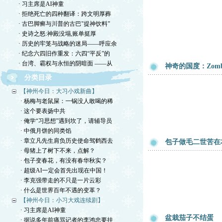
· 习主席是AI神童
· 拒绝死亡的四种翻译：跨文明厚葬
· 古巴脚癣与川普的古巴"提神饮料”
· 史诗之怒:神殿没塌,账单挺厚
· 历史的牢笼与战略的迷局——呼应余
· 纪念六四旧作重发：六四“平反”的
· 台湾、霸权与永恒的阴暗面 ——从
神奇的国度：Zombie
分类目录
【神州今日：大习小戏新曲】
· 杨梅与老鼠屎：一锅没人敢喝的稀
· 这个要表扬中共
· 俺学“习思想”遇到坎了，请辅导员
· 中俄月饼的同类馅
· 章立凡先生肩负历史使命驾鹤西去
包子做毛二世苦在
· 母猪上了树下不来，点解？
· 包子变春花，有没有春华秋实？
· 超级AI一定会首先出现在中国！
· 李克强带走的不只是一片云彩
· 什么是世界百年不遇的变革？
【神州今日：小习大戏连续剧】
· 习主席是AI神童
盆栽茄子不结蛋
· 据说多年前痛骂记者的李鸿忠要挂