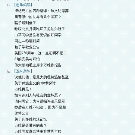
【愚乐鸽鹞】
· 拒绝死亡的四种翻译：跨文明厚葬
· 川普眼中的世界有几个国家？
· 骗子遇到傻子
· 咏叹北京月饼吃坏了尼泊尔肚子
· 白草同学是位有见识的好同学
· 同志—称谓残简
· 包子学歇业公告
· 美国250周年，这一点证明不是二
· AI的完美与可怕
· 伟大领袖毛主席来万维作报告
【五味杂陈】
· 说他们傻，是最大的理解温情甚至
· 关于种族主义的“学术探讨”
· 万维再见！
· 如何识别人与社会的蠢坏恶？
· 请问网管；为何跟帖评论只显示一
· 抄袭在万维不犯法， 因为不要脸
· 休博公告
· 关于死多维的活记忆
· 万维是否带有病毒？
· 万维网友寡言博主辞世周年祭