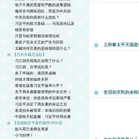
· 包子不瘪的荒谬而严酷的述事逻辑
· 俺并非与网友抬杠，而是为中共抬
· 中共目前到底有什么危机？
· 习近平的权力基础——与吴国光以及
· 雄安有价值
· 川普与哈里斯都没啥理论哈
· 暴发户百步大王的产生与归宿
义和拳太平天国是
· 北戴河传言真的是啥假的是什么？
【习大大戏万点红】
· 习江胡并肩阅兵说明了什么？
· 习江胡，京津试比高？
· 杀了毕福剑，请回芮成钢
· 对徐才厚的临终关怀
· 香港在逼着习近平做邓小平？
· 关于周永康案最简明的中央文件（
含泪劝灾民的余秋
· 表哥来信：你造谣有术后果很严重
· 习近平决定了周永康的命运之后
· 老龙抬头被塔罩：东海识别区的要
· 中国惊天轮盘赌：习近平对周永康
【自选妞文牛皮代表作2010-I】
· 批斗荷兰老牌走资派
· 小习好球！