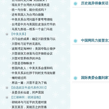
· 台湾国民党人喊“美国狼来了”
历史诡异得像笑话
· 现在关于台湾的大问题竟然是
· 统一与分裂，能分优劣吗？
· 还有美国人为台湾白烧脑
· 中美关系台湾问题不要弯弯绕啦
· 台湾是中共与美国肚皮顶尖竹竿的
· 马英九祭祖—维系一个金门马祖
【中美关系】
· 川习会的成果：确定川剧变脸习以
中国网民力挺普京
· 川普给习近平的见面礼
· 波斯湾定海神针：美国夺取占领伊
· 川普就张又侠落马召开御前会议
· 川普对世界秩序的冲击
· 川普是否蜘蛛侠？
· 答国内友人：中美关系会缓和吗
· 中美关系从红脖子到村支书须知要
国际奥委会蠢到家
· 俺吃错过药
· 再说一遍：川普不是为了钱
【自选妞文牛皮代表作2011】
· 吴委员长仙逝，邦声震国
【江湖神州：胡涛温饱】
· 胡锦涛与习近平的无缝对接
· 莫言莫言，莫能言之的苦痛