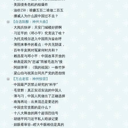
· 美国债务危机的核爆炸
· 油价250：谁赚五百二谁做二百五
· 挪威人为什么跟中国过不去？
【自选陈酿：神州大曲】
· 大阅兵快评：天安门城楼好挤啊
· 习近平的《邓小平》究竟说了啥？
· 为托克维尔进入中国而兴奋欢呼
· 薄熙来事件的看点：中共无阴谋，
· 百年辛亥两对冤家何时共和？
· 赖昌星与邓小平：中国改革开放的
· 林彪是因为“忠诚”而被毛选为“接
· 阿妞弹琴：《我的祖国》一株竹笋
· 梁山伯与祝英台同共产党的恩怨情
【万点老窖：神州惊雷】
· 中国最严厉禁止研究的“科学”
· 毛登辉：真正实话实说的中国人
· 薄与习，中国人民做出了正确选择
· 南海再论：出来混总是要还的
· 中国贪官贪图的是什么？
· 十八大释放的两个超强烈信号
· 胡德平同习近平私人晤谈记要
· 妞眼看审谷--瞪大牛眼相信是真的