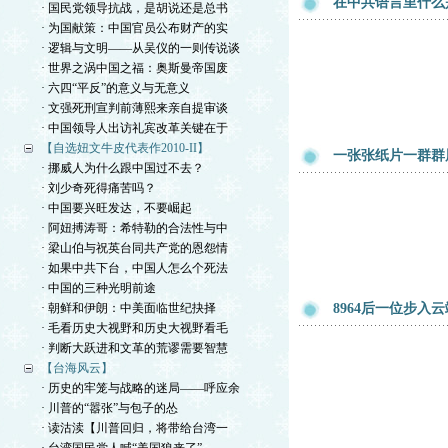
在中共语言里什么是
· 国民党领导抗战，是胡说还是总书
· 为国献策：中国官员公布财产的实
· 逻辑与文明——从吴仪的一则传说谈
· 世界之涡中国之福：奥斯曼帝国废
· 六四“平反”的意义与无意义
· 文强死刑宣判前薄熙来亲自提审谈
· 中国领导人出访礼宾改革关键在于
【自选妞文牛皮代表作2010-II】
一张张纸片一群群
· 挪威人为什么跟中国过不去？
· 刘少奇死得痛苦吗？
· 中国要兴旺发达，不要崛起
· 阿妞搏涛哥：希特勒的合法性与中
· 梁山伯与祝英台同共产党的恩怨情
· 如果中共下台，中国人怎么个死法
· 中国的三种光明前途
· 朝鲜和伊朗：中美面临世纪抉择
8964后一位步入
· 毛看历史大视野和历史大视野看毛
· 判断大跃进和文革的荒谬需要智慧
【台海风云】
· 历史的牢笼与战略的迷局——呼应余
· 川普的“嚣张”与包子的怂
· 读沽渎【川普回归，将带给台湾一