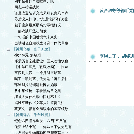
· 四中全会打个瞌睡睁开眼
· 同志—称谓残简
反台独等等都听党
· 诺曼底登陆研究成果可以卖几个卢
· 落后没人打你，“先进”就不好说啦
· 包子这条最新最高指示很好玩
· 一部戏演绎透江胡戏
· 一句话的中国近现代未来史
· 巴勒斯坦血灌沃土培育一代代革命
【神州鸟瞰：鹞子抓兔】
· 神州神咒“解放后”
李锐走了， 胡锡
· 邓最厉害之处是让中国人吃饱饭也
· 【中華民國是二戰戰敗國】，惊讶
· 五四到六四：一个月时空错落
· 喝了一瓶鸿茅，俺为这位蒋公后怕
· 环球时报胡锡进被网友施暴
· 从中领馆枪击案看黑名单之黑
· 挪威人为什么跟中国过不去？
· 冯胜平新作《文革人》值得关注
· 蔡英文：很有全局观念的国家领导
【神州远古：千年以贯】
· 纪念六四旧作重发：六四“平反”的
· 俺要上访申冤——俺从来不认为毛有
· 世界最大生物俄勒冈巨型蘑菇与中