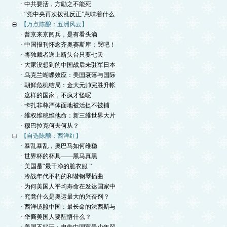
· 中共要活，方励之不能死
· “党中央再次拨乱反正”意味着什么
【万点陈酿：五洲风云】
· 普京来京阅兵，是有看头滴
· 中国报刊怀念齐奥赛斯库：哭吧！
· 将独裁者送上断头台只要七天
· 大家没想到的中国战后未驻军日本
· 乌克兰蝴蝶效应：美国衰落与国际
· 朝鲜危机结局：金大元帅完胜升帐
· 这样的国家，不疯才怪呢
· 卡扎非尊严体面地被活捉不被捕
· 维权维稳维他命：新三维世界大片
· 穆巴拉克何去何从？
【自选陈酿：西洋红】
· 暴乱暴乱，奥巴马如何维稳
· 世界杯的杯具——黑马真黑
· 美国是“最干净的脏衣服 ”
· 冷战年代不朽的和谐钢琴插曲
· 为何美国人平均寿命在发达国家中
· 究竟什么是奥运最大的兴奋剂？
· 西洋镜照中国：最长命的法西斯与
· 华裔美国人要醒悟什么？