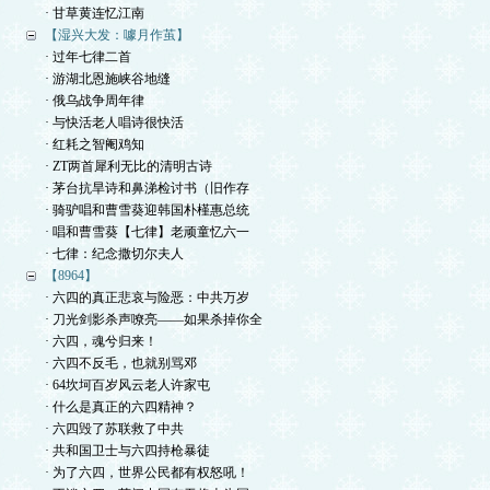
· 甘草黄连忆江南
【湿兴大发：噱月作茧】
· 过年七律二首
· 游湖北恩施峡谷地缝
· 俄乌战争周年律
· 与快活老人唱诗很快活
· 红耗之智阉鸡知
· ZT两首犀利无比的清明古诗
· 茅台抗旱诗和鼻涕检讨书（旧作存
· 骑驴唱和曹雪葵迎韩国朴槿惠总统
· 唱和曹雪葵【七律】老顽童忆六一
· 七律：纪念撒切尔夫人
【8964】
· 六四的真正悲哀与险恶：中共万岁
· 刀光剑影杀声嘹亮——如果杀掉你全
· 六四，魂兮归来！
· 六四不反毛，也就别骂邓
· 64坎坷百岁风云老人许家屯
· 什么是真正的六四精神？
· 六四毁了苏联救了中共
· 共和国卫士与六四持枪暴徒
· 为了六四，世界公民都有权怒吼！