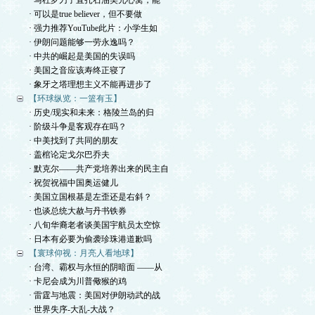
· 马杜罗刀子直扎石油美元心窝，能
· 可以是true believer，但不要做
· 强力推荐YouTube此片：小学生如
· 伊朗问题能够一劳永逸吗？
· 中共的崛起是美国的失误吗
· 美国之音应该寿终正寝了
· 象牙之塔理想主义不能再进步了
【环球纵览：一篮有玉】
· 历史/现实和未来：格陵兰岛的归
· 阶级斗争是客观存在吗？
· 中美找到了共同的朋友
· 盖棺论定戈尔巴乔夫
· 默克尔——共产党培养出来的民主自
· 祝贺祝福中国奥运健儿
· 美国立国根基是左歪还是右斜？
· 也谈总统大赦与丹书铁券
· 八旬华裔老者谈美国宇航员太空惊
· 日本有必要为偷袭珍珠港道歉吗
【寰球仰视：月亮人看地球】
· 台湾、霸权与永恒的阴暗面 ——从
· 卡尼会成为川普儆猴的鸡
· 雷霆与地震：美国对伊朗动武的战
· 世界失序-大乱-大战？