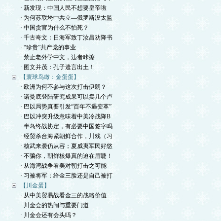
· 新发现：中国人民不想要皇帝啦
· 为何苏联垮中共立—俄罗斯没太监
· 中国贪官为什么不怕死？
· 千古奇文：日海军致丁汝昌劝降书
· “珍贵”共产党的事业
· 禁止老外学中文，违者咔擦
· 图文并茂：孔子遗言出土！
【寰球鸟瞰：金蛋蛋】
· 欧洲为何不参与这次打击伊朗？
· 诺曼底登陆研究成果可以卖几个卢
· 巴以局势真要引发“百年不遇变革”
· 巴以冲突升级意味着中美冷战降B
· 半岛终战协定，有必要中国签字吗
· 经贸杀台海紧朝鲜合作，川戏（习
· 核武来袭仍从容；夏威夷军民好悠
· 不骗你，朝鲜核爆真的迫在眉睫！
· 从海湾战争看美对朝打击之可能
· 习被将军：给金三脸还是自己被打
【川金蛋】
· 从中美贸易战看金三的战略价值
· 川金会的热闹与重要门道
· 川金会还有会头吗？