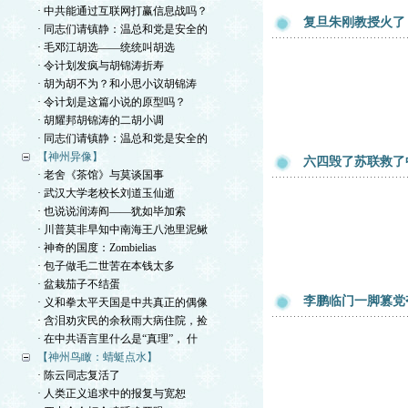
· 中共能通过互联网打赢信息战吗？
复旦朱刚教授火了
· 同志们请镇静：温总和党是安全的
· 毛邓江胡选——统统叫胡选
· 令计划发疯与胡锦涛折寿
· 胡为胡不为？和小思小议胡锦涛
· 令计划是这篇小说的原型吗？
· 胡耀邦胡锦涛的二胡小调
· 同志们请镇静：温总和党是安全的
【神州异像】
六四毁了苏联救了
· 老舍《茶馆》与莫谈国事
· 武汉大学老校长刘道玉仙逝
· 也说说润涛阎——犹如毕加索
· 川普莫非早知中南海王八池里泥鳅
· 神奇的国度：Zombielias
· 包子做毛二世苦在本钱太多
· 盆栽茄子不结蛋
李鹏临门一脚篡党
· 义和拳太平天国是中共真正的偶像
· 含泪劝灾民的余秋雨大病住院，捡
· 在中共语言里什么是“真理”， 什
【神州鸟瞰：蜻蜓点水】
· 陈云同志复活了
· 人类正义追求中的报复与宽恕