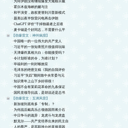
· 为何伊朗没有继续爆发大规模示威
· 霍尔木兹海峡的赌与注
· 和平演变，政权更替到川普新模式
· 题美以夜半惊雷闪电再击伊朗
· ChatGPT 评价“干掉独裁者之后谁
· 麦卡锡是个好同志，不需要什么平
【劲爆雷文：神州疯擂】
· 中国唯一的一位伟大的共产党人
· 习近平的一张知青照片很值得玩味
· 天津爆炸真相大白：你能接受吗？
· 令计划听谁的令，为谁计划？
· 毕福剑的一剑封喉效应
· 毛泽东的绝密文稿《我的自我评价
· 习近平“失踪”期间致中央常委与元
· 知识青年上山下乡好得很！
· 中国不会有茉莉花革命的九条保证
· 国民党领导抗战，是胡说还是总书
【劲爆雷文：五洲风雷】
· 新加坡到底有多「专制」？
· 为何战后戴高乐占领德国而蒋介石
· 中日争斗的诡异：龙虎斗与龙虎盘
· 默克尔——共产党培养出来的民主自
· 人的尊严，是苏联垮台的直接原因