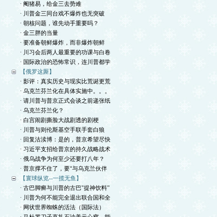
· 阉猪易，给金三去势难
· 川普金三同台戏不爆炸也无突破
· 朝核问题，谁先动手重要吗？
· 金三胖的当量
· 要准备朝鲜爆炸，而非爆炸朝鲜
· 川习会后两人最重要的功课与白卷
· 国际政治的恐怖常识，连川普都学
【俄罗这厮】
· 影评：真实历史与现实比荒诞更荒
· 乌克兰芬兰化在具体实施中。。。
· 请川普与普京正式会谈之前递张纸
· 乌克兰芬兰化？
· 白宫闹剧撕脸大战剧透的剧梗
· 川普与则伦斯基空手联手套白狼
· 回复沽渎博：是的，普京希望尽快
· 习近平支招给普京的持久战略战术
· 俄乌战争为何至少还要打八年？
· 普京撑不住了，要“与乌克兰伙伴
【寰球纵览--一揽无鱼】
· 古巴脚癣与川普的古巴"提神饮料”
· 川普为何不能完全退出联合国和全
· 网状世界蜘蛛的活法（国际法）