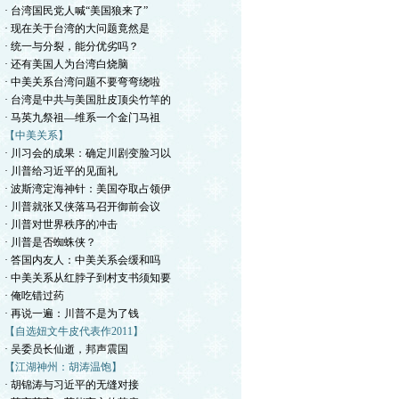
· 台湾国民党人喊“美国狼来了”
· 现在关于台湾的大问题竟然是
· 统一与分裂，能分优劣吗？
· 还有美国人为台湾白烧脑
· 中美关系台湾问题不要弯弯绕啦
· 台湾是中共与美国肚皮顶尖竹竿的
· 马英九祭祖—维系一个金门马祖
【中美关系】
· 川习会的成果：确定川剧变脸习以
· 川普给习近平的见面礼
· 波斯湾定海神针：美国夺取占领伊
· 川普就张又侠落马召开御前会议
· 川普对世界秩序的冲击
· 川普是否蜘蛛侠？
· 答国内友人：中美关系会缓和吗
· 中美关系从红脖子到村支书须知要
· 俺吃错过药
· 再说一遍：川普不是为了钱
【自选妞文牛皮代表作2011】
· 吴委员长仙逝，邦声震国
【江湖神州：胡涛温饱】
· 胡锦涛与习近平的无缝对接