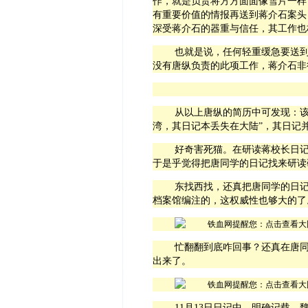
作，就是负责将方方面面像雪片一样
有重要价值的情报再送到蒋介石案头
深受蒋介石的器重与信任，其工作也
也就是说，任何轻重缓急要送
没有唐纵负责的此项工作，蒋介石非
从以上唐纵的简历中可发现：该
湾，其日记本丢失在大陆”，其日记
好奇害死猫。在研读蒋校长日
于是乎觉得把唐同学的日记找来研读
东找西找，还真把唐同学的日
档案馆编注的，这权威性也够大的了
忙翻翻到底咋回事？还真在唐
出来了。
11月
13
日日记中，明确记载，