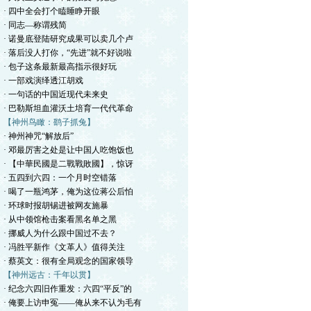
· 四中全会打个瞌睡睁开眼
· 同志—称谓残简
· 诺曼底登陆研究成果可以卖几个卢
· 落后没人打你，“先进”就不好说啦
· 包子这条最新最高指示很好玩
· 一部戏演绎透江胡戏
· 一句话的中国近现代未来史
· 巴勒斯坦血灌沃土培育一代代革命
【神州鸟瞰：鹞子抓兔】
· 神州神咒“解放后”
· 邓最厉害之处是让中国人吃饱饭也
· 【中華民國是二戰戰敗國】，惊讶
· 五四到六四：一个月时空错落
· 喝了一瓶鸿茅，俺为这位蒋公后怕
· 环球时报胡锡进被网友施暴
· 从中领馆枪击案看黑名单之黑
· 挪威人为什么跟中国过不去？
· 冯胜平新作《文革人》值得关注
· 蔡英文：很有全局观念的国家领导
【神州远古：千年以贯】
· 纪念六四旧作重发：六四“平反”的
· 俺要上访申冤——俺从来不认为毛有