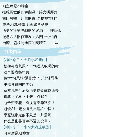
· 习主席是AI神童
· 拒绝死亡的四种翻译：跨文明厚葬
· 古巴脚癣与川普的古巴"提神饮料”
· 史诗之怒:神殿没塌,账单挺厚
· 历史的牢笼与战略的迷局——呼应余
· 纪念六四旧作重发：六四“平反”的
· 台湾、霸权与永恒的阴暗面 ——从
分类目录
【神州今日：大习小戏新曲】
· 杨梅与老鼠屎：一锅没人敢喝的稀
· 这个要表扬中共
· 俺学“习思想”遇到坎了，请辅导员
· 中俄月饼的同类馅
· 章立凡先生肩负历史使命驾鹤西去
· 母猪上了树下不来，点解？
· 包子变春花，有没有春华秋实？
· 超级AI一定会首先出现在中国！
· 李克强带走的不只是一片云彩
· 什么是世界百年不遇的变革？
【神州今日：小习大戏连续剧】
· 习主席是AI神童