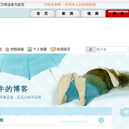
设万维读者为首页
万维读者网 -- 全球华人的精神家园
首 页
新 闻
视 频
博 客
志
控制面板
个人相册
给我留言
牛的博客
不务正业，正儿八经不正经
相
2014-04-16 16:26:05