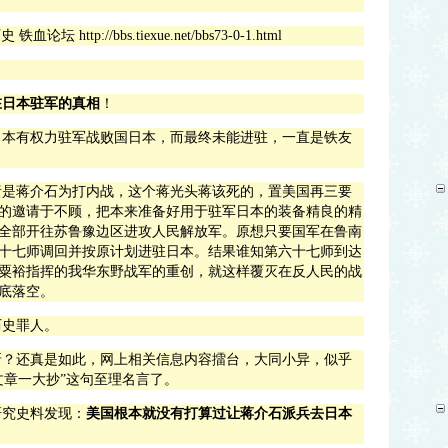
历史
铁血论坛
http://bbs.tiexue.net/bbs73-0-1.html
在日本驻军的真相
！
，本有权力驻军战败国日本，而最终未能进驻，一直是铁友
责是蒋介石为打内战，这个蒋光头蒋该死的，置美国再三要
的邀请于不顾，把本来准备好用于驻军日本的装备精良的精
全部开往苏鲁豫边区进攻人民解放军。原想只要国军在鲁南
十七师调回并按原计划进驻日本。结果谁知第六十七师到达
粟裕指挥的我华东野战军的重创，就这样覆灭在反人民的战
底落空。
历史罪人。
呀？还真是如此，网上相关信息内容擂台，大同小异，似乎
文章一大抄”这句至理名言了。
研究史料发现：
美国根本就没有打算过让蒋介石派兵去日本