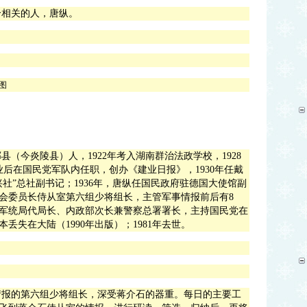
个相关的人，唐纵。
酃县（今炎陵县）人，
1922
年考入湖南群治法政学校，
1928
业后在国民党军队内任职，创办《建业日报》，
1930
年任戴
兴社”总社副书记；
1936
年，唐纵任国民政府驻德国大使馆副
会委员长侍从室第六组少将组长，主管军事情报前后有
8
军统局代局长、内政部次长兼警察总署署长，主持国民党在
本丢失在大陆（
1990
年出版）；
1981
年去世。
：
情报的第六组少将组长，深受蒋介石的器重。每日的主要工