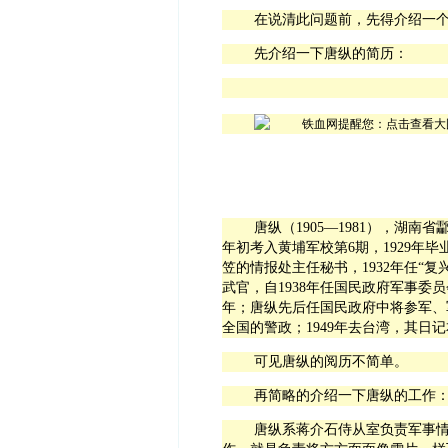
在说清此问题前，先得介绍一
先介绍一下唐纵的简历：
唐纵（
1905
—
1981
），湖南省
年初考入黄埔军校第
6
期，
1929
年毕
笠的情报处主任秘书，
1932
年任“复
武官，自
1938
年任国民政府军事委员
年；唐纵先后任国民政府中将参军、
全国的警政；
1949
年去台湾，其日记
可见唐纵的阅历不简单。
再简略的介绍一下唐纵的工作
唐纵系蒋介石侍从室负责军事