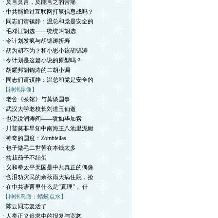
· 莫言莫言，莫能言之的苦痛
· 中共能通过互联网打赢信息战吗？
· 同志们请镇静：温总和党是安全的
· 毛邓江胡选——统统叫胡选
· 令计划发疯与胡锦涛折寿
· 胡为胡不为？和小思小议胡锦涛
· 令计划是这篇小说的原型吗？
· 胡耀邦胡锦涛的二胡小调
· 同志们请镇静：温总和党是安全的
【神州异像】
· 老舍《茶馆》与莫谈国事
· 武汉大学老校长刘道玉仙逝
· 也说说润涛阎——犹如毕加索
· 川普莫非早知中南海王八池里泥鳅
· 神奇的国度：Zombielias
· 包子做毛二世苦在本钱太多
· 盆栽茄子不结蛋
· 义和拳太平天国是中共真正的偶像
· 含泪劝灾民的余秋雨大病住院，捡
· 在中共语言里什么是“真理”， 什
【神州鸟瞰：蜻蜓点水】
· 陈云同志复活了
· 人类正义追求中的报复与宽恕