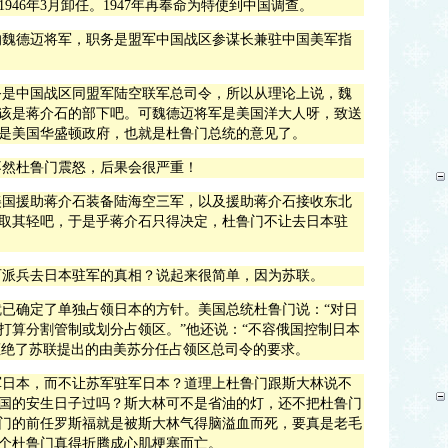
1946
年
3
月卸任。
1947
年再奉命为特使到中国调查。
的魏德迈将军，职务是盟军中国战区
参谋长
兼驻中国美军指
务是中国战区同盟军陆空联军
总司令
，所以从理论上说，魏
该是蒋介石的部下吧。可魏德迈将军是美国洋大人呀，致送
是
美国华盛顿
政府，也就是杜鲁门总统的意见了。
不然杜鲁门震怒，后果会很严重！
美国援助蒋介石装备陆海空三军，以及援助蒋介石接收东北
取其轻吧，于是乎蒋介石只得决定，杜鲁门不让去日本驻
石派兵去日本驻军的真相？说起来很简单，因为苏联。
已确定了单独占领日本的方针。美国总统杜鲁门说：“对日
打算分割管制或划分占领区。”他还说：“不容俄国控制日本
拒绝了苏联提出的由美苏分任占领区总司令的要求。
军日本，而不让苏军驻军日本？道理上杜鲁门跟斯大林说不
国的安生日子过吗？斯大林可不是省油的灯，还不把杜鲁门
门的前任罗斯福就是被斯大林气得脑溢血而死，要真是老毛
个杜鲁门真得折腾成心肌梗塞而亡。