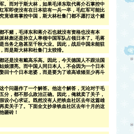
军。而对于斯大林，如果毛泽东取代蒋介石掌控中
红军即使没有在日本驻有一兵一卒，毛红军可能比
究竟谁将掌控中国，斯大林杜鲁门都不愿打这个赌
都不赌，毛泽东和蒋介石也就没有资格也没有本
派林彪还是孙立人率领中国军队占领日本了。毛蒋
是当务之急甚至千秋大业。因此，战后中国未能驻
，而是斯大林和杜鲁门太狡猾。
都还是没有戴高乐高。因此，今天德国人不跟法国
姑娘漂亮。而中国人同日本人，不会因为一个日本
娶回十个日本老婆，而是要为了谁高谁矮至少再斗
这个问题作了一个解答。他这个解答，无论对于毛
五分，都不那么政治正确。因此，俺就卖了关子，
假设小心求证。既然没有人把铁血社区去年这篇雄
再卖关子了。下面全文抄录铁血社区去年十月的这
他砸砖！