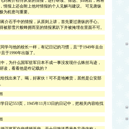
飞到
蒋介石
侍从室的情报，进行研读、筛选、归纳后，再将
，情报上还会附上他对情报的个人见解与建议。 可见
唐纵
极为机密与重要。
到蒋介石手中的情报，从原则上讲，首先要过唐纵的手心。
得被那雪片般蜂拥而至的情报累趴下并被掩埋在里面不可。
同学与他的校长一样，有记日记的习惯，且“于
1949
年去台
并且于
1990
年出版了。
记中，为什么国军驻军日本不成一事没发现什么蛛丝马迹，
研读，看看他是咋记载的？
记给找出来了。喝，好家伙！可不是地摊货，居然是公安部
。
同学日记
553
页，
1945
年
11
月
13
日的日记中，把相关内容给找
魏德迈将军自华盛顿返华，于十日致送委座备忘录内称：