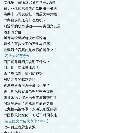
· 据说多年前痛骂记者的李鸿忠要挂
· 包子不瘪的荒谬而严酷的述事逻辑
· 俺并非与网友抬杠，而是为中共抬
· 中共目前到底有什么危机？
· 习近平的权力基础——与吴国光以及
· 雄安有价值
· 川普与哈里斯都没啥理论哈
· 暴发户百步大王的产生与归宿
· 北戴河传言真的是啥假的是什么？
【习大大戏万点红】
· 习江胡并肩阅兵说明了什么？
· 习江胡，京津试比高？
· 杀了毕福剑，请回芮成钢
· 对徐才厚的临终关怀
· 香港在逼着习近平做邓小平？
· 关于周永康案最简明的中央文件（
· 表哥来信：你造谣有术后果很严重
· 习近平决定了周永康的命运之后
· 老龙抬头被塔罩：东海识别区的要
· 中国惊天轮盘赌：习近平对周永康
【自选妞文牛皮代表作2010-I】
· 批斗荷兰老牌走资派