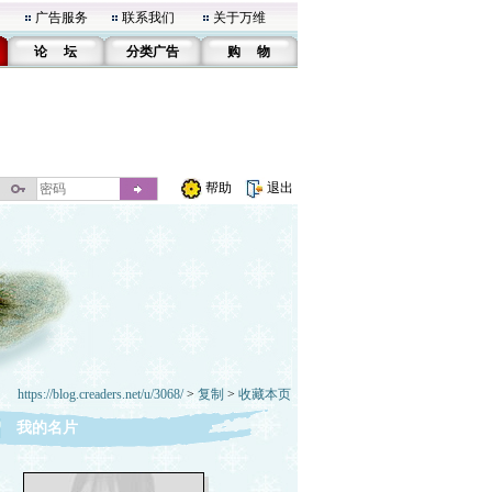
广告服务
联系我们
关于万维
论 坛
分类广告
购 物
帮助
退出
https://blog.creaders.net/u/3068/
>
复制
>
收藏本页
我的名片