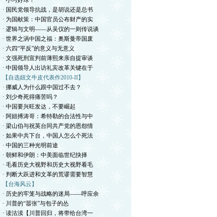
· 小习好球！
· 国民党领导抗战，是胡说还是总书
· 为国献策：中国官员公布财产的实
· 逻辑与文明——从吴仪的一则传说谈
· 世界之涡中国之福：奥斯曼帝国废
· 六四“平反”的意义与无意义
· 文强死刑宣判前薄熙来亲自提审谈
· 中国领导人出访礼宾改革关键在于
【自选妞文牛皮代表作2010-II】
· 挪威人为什么跟中国过不去？
· 刘少奇死得痛苦吗？
· 中国要兴旺发达，不要崛起
· 阿妞搏涛哥：希特勒的合法性与中
· 梁山伯与祝英台同共产党的恩怨情
· 如果中共下台，中国人怎么个死法
· 中国的三种光明前途
· 朝鲜和伊朗：中美面临世纪抉择
· 毛看历史大视野和历史大视野看毛
· 判断大跃进和文革的荒谬需要智慧
【台海风云】
· 历史的牢笼与战略的迷局——呼应余
· 川普的“嚣张”与包子的怂
· 读沽渎【川普回归，将带给台湾一