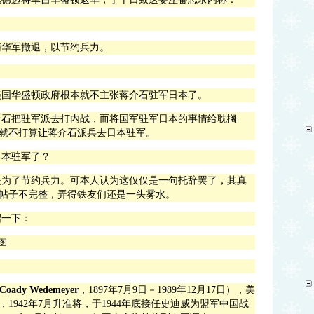
南华军撤退，以节约兵力。
美国华盛顿政府根本就不主张蒋介石驻军日本了。
介石把驻军派去打内战，而将国军驻军日本的事情给耽搁
就不打算让蒋介石派兵去日本驻军。
日本驻军了？
是为了节约兵力。可本人认为这仅仅是一句托辞罢了，其真
帖子不完整，弄得铁友们还是一头雾水。
绍一下：
 Coady
Wedemeyer
，
1897
年
7
月
9
日－
1989
年
12
月
17
日），美
，
1942
年
7
月升准将，于
1944
年底接任史迪威为盟军
中国战