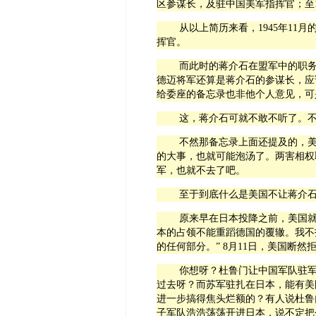
区
参谋长，及驻中国美军指挥官；至
从以上简历来看，
1945
年
11
月
挥官。
而此时的蒋介石在盟军中的职
德迈将军还算是蒋介石的参谋长，应
给委座的备忘录也非他个人意见，可
这，蒋介石可就不敢不听了。
不然那备忘录上面还提及的，
的大事，也就可能泡汤了。两害相权
军，也就不去了吧。
至于到底什么是美国不让蒋介
原来早在日本投降之前，美国就
本的占领不能重蹈德国的覆辙。我不
的任何部分。”
8
月
11
日，美国断然
你想呀？杜鲁门让中国军队驻
过去呀？而苏军驻扎在日本，能有美
进一步搞得焦头烂额的？有人说杜鲁
子军队浩浩荡荡开进日本，说不定把