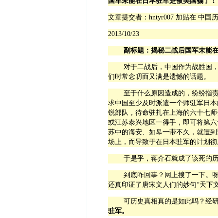
国军未能在日本驻军是被美国骗了！
文章提交者：
hntyr007
加贴在
中国
2013/10/23
副标题：揭秘二战后国军未能
对于二战后，中国作为战胜国
们时常念叨而又满是遗憾的话题。
至于什么原因造成的，纷纷指
求中国至少及时派遣一个师驻军日本
锐部队，待命驻扎在上海的六十七师
或江苏泰兴地区一得手，即可将第六
苏中的海安、如皋一带不久，就遭到
场上，而导致于在日本驻军的计划彻
于是乎，蒋介石就成了该死的
到底咋回事？网上搜了一下。
还真印证了唐宋文人们的妙句“天下
可历史真相真的是如此吗？经
驻军。