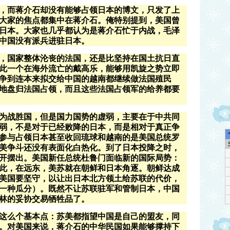
，而蒋介石却没有能够占领日本的博文，只发了上
大家的焦点都集中在蒋介石。俺特别提到，美国曾
日本。大家也几乎都认为是蒋介石忙于内战，毛泽
中国没有派兵进驻日本。
，国家整体沦丧的法国，还是比坚持在国土抗日直
此一个在海外流亡的戴高乐，能够用凯旋之势立即
争到连本来拟交给中国的越南都继续做法国殖民
地盘归法国占领，而且这些法国占领军的给养都要
为战胜国，但是国力国势的虚弱，主要在于中共同
弱，不是对于已经败降的日本，而是相对于真正争
参与占领日本甚至收回琉球和越南的是美国总统罗
美争斗还没有表面化白热化。到了日本投降之时，
开摆出。美国新任总统杜鲁门面临新的国际局势：
此，在远东，美苏就在朝鲜和日本角逐。朝鲜达成
美国要坚守，以让出日本北方领土给苏联的代价，
一种瓜分）。既然不让苏联驻军和管制日本，中国
林的妥协交易牺牲品了。
这么个基本点：苏美都指望中国是自己的盟友，同
。对美国来说，蒋介石的中华民国如果能够撑持下