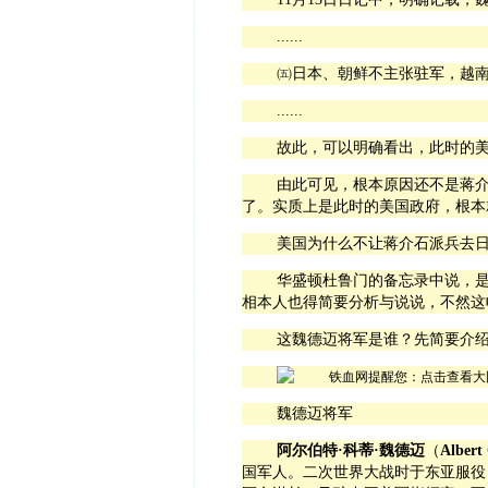
......
㈤日本、朝鲜不主张驻军，越
......
故此，可以明确看出，此时的
由此可见，根本原因还不是蒋
了。实质上是此时的美国政府，根本
美国为什么不让蒋介石派兵去
华盛顿杜鲁门的备忘录中说，
相本人也得简要分析与说说，不然这
这
魏德迈
将军是谁？先简要介
魏德迈将军
阿尔伯特·科蒂·魏德迈
（
Albert
国军人。二次世界大战时于东亚服役