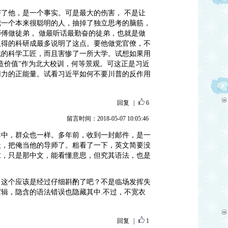
了他，是一个事实。可是最大的伤害， 不是让
把一个本来很聪明的人，抽掉了独立思考的脑筋，
傅做徒弟， 做最听话最勤奋的徒弟，也就是做
取得的科研成最多说明了这点。要他做党官僚，不
就的科学工匠，而且害惨了一所大学。试想如果用
造价值”作为北大校训，何等景观。可这正是习近
用力的正能量。试看习近平如何不要川普的反作用
回复
|
6
留言时间：2018-05-07 10:05:46
导中，群众也一样。多年前，收到一封邮件，是一
址，把俺当他的导师了。粗看了一下，英文简要没
求，只是那中文，能看懂意思，但究其语法，也是
，这个应该是经过仔细斟酌了吧？不是临场发挥失
辑，隐含的语法错误也隐藏其中.不过，不宽衣
回复
|
1