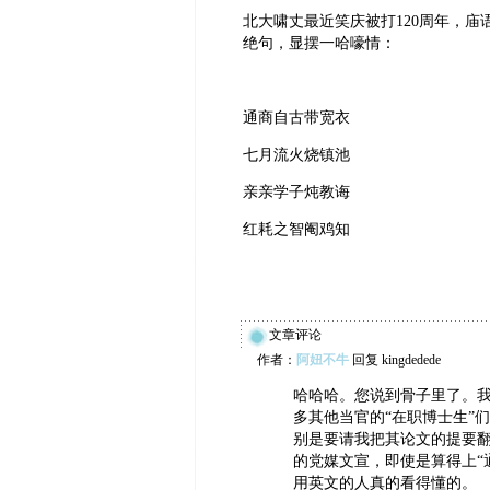
北大啸丈最近笑庆被打120周年，
绝句，显摆一哈嚎情：
通商自古带宽衣
七月流火烧镇池
亲亲学子炖教诲
红耗之智阉鸡知
文章评论
作者：
阿妞不牛
回复 kingdedede
哈哈哈。您说到骨子里了。
多其他当官的“在职博士生”们
别是要请我把其论文的提要
的党媒文宣，即使是算得上“
用英文的人真的看得懂的。