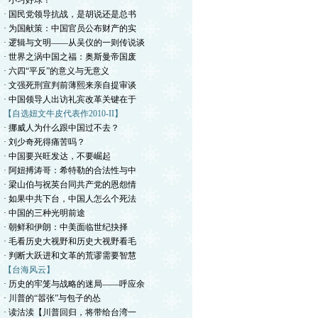
· 小习好球！
· 国民党领导抗战，是胡说还是总书
· 为国献策：中国官员公布财产的实
· 逻辑与文明——从吴仪的一则传说谈
· 世界之涡中国之福：奥斯曼帝国废
· 六四“平反”的意义与无意义
· 文强死刑宣判前薄熙来亲自提审谈
· 中国领导人出访礼宾改革关键在于
【自选妞文牛皮代表作2010-II】
· 挪威人为什么跟中国过不去？
· 刘少奇死得痛苦吗？
· 中国要兴旺发达，不要崛起
· 阿妞搏涛哥：希特勒的合法性与中
· 梁山伯与祝英台同共产党的恩怨情
· 如果中共下台，中国人怎么个死法
· 中国的三种光明前途
· 朝鲜和伊朗：中美面临世纪抉择
· 毛看历史大视野和历史大视野看毛
· 判断大跃进和文革的荒谬需要智慧
【台海风云】
· 历史的牢笼与战略的迷局——呼应余
· 川普的“嚣张”与包子的怂
· 读沽渎【川普回归，将带给台湾一