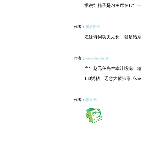
据说红耗子是习主席在17年
作者：
溪谷闲人
妞妹诗词功夫见长，就是错
作者：
lone-shepherd
当年赵元任先生幸汁嗦痣，
130粥粘，乏悲大嚣张毒《shishis
作者：
老豆子