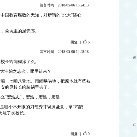
留言时间：2018-05-06 15:24:13
中国教育腐败的无知，对所谓的“北大”还心
长，粪坑里的屎壳郎。
回复
|
6
留言时间：2018-05-06 14:58:18
灵校长给绕糊涂了么。
宏大浩翰之志么，哪里错来？
封嘴，七嘴八舌地、闹闹哄哄地，把原本就有些被
不安的灵校长给装锅里去了。
立“宏浩志”，宏浩，宏浩，宏浩！
，是哪个不开眼的刀笔秀才误测圣意，拿“鸿鹄
天坑了灵校长。
回复
|
0