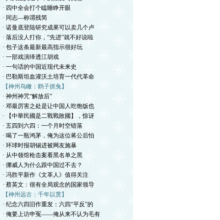
· 四中全会打个瞌睡睁开眼
· 同志—称谓残简
· 诺曼底登陆研究成果可以卖几个卢
· 落后没人打你，“先进”就不好说啦
· 包子这条最新最高指示很好玩
· 一部戏演绎透江胡戏
· 一句话的中国近现代未来史
· 巴勒斯坦血灌沃土培育一代代革命
【神州鸟瞰：鹞子抓兔】
· 神州神咒“解放后”
· 邓最厉害之处是让中国人吃饱饭也
· 【中華民國是二戰戰敗國】，惊讶
· 五四到六四：一个月时空错落
· 喝了一瓶鸿茅，俺为这位蒋公后怕
· 环球时报胡锡进被网友施暴
· 从中领馆枪击案看黑名单之黑
· 挪威人为什么跟中国过不去？
· 冯胜平新作《文革人》值得关注
· 蔡英文：很有全局观念的国家领导
【神州远古：千年以贯】
· 纪念六四旧作重发：六四“平反”的
· 俺要上访申冤——俺从来不认为毛有