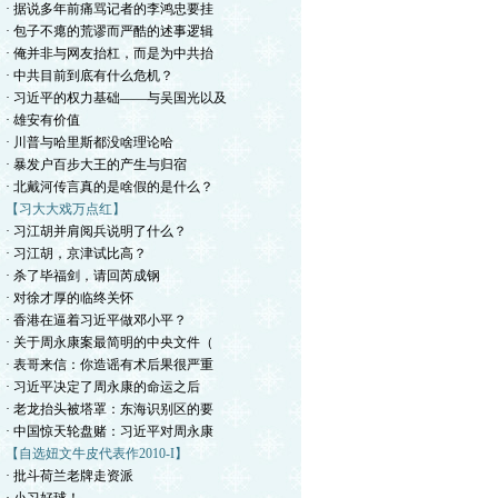
· 据说多年前痛骂记者的李鸿忠要挂
· 包子不瘪的荒谬而严酷的述事逻辑
· 俺并非与网友抬杠，而是为中共抬
· 中共目前到底有什么危机？
· 习近平的权力基础——与吴国光以及
· 雄安有价值
· 川普与哈里斯都没啥理论哈
· 暴发户百步大王的产生与归宿
· 北戴河传言真的是啥假的是什么？
【习大大戏万点红】
· 习江胡并肩阅兵说明了什么？
· 习江胡，京津试比高？
· 杀了毕福剑，请回芮成钢
· 对徐才厚的临终关怀
· 香港在逼着习近平做邓小平？
· 关于周永康案最简明的中央文件（
· 表哥来信：你造谣有术后果很严重
· 习近平决定了周永康的命运之后
· 老龙抬头被塔罩：东海识别区的要
· 中国惊天轮盘赌：习近平对周永康
【自选妞文牛皮代表作2010-I】
· 批斗荷兰老牌走资派