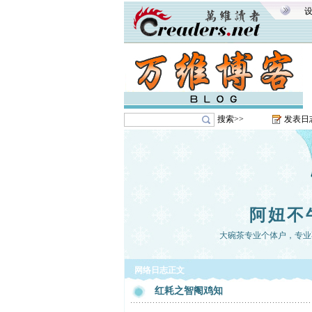
搜索>>
发表日
阿妞不
大碗茶专业个体户，专业
网络日志正文
红耗之智阉鸡知