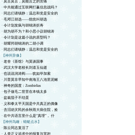
· 莫言莫言，莫能言之的苦痛
· 中共能通过互联网打赢信息战吗？
· 同志们请镇静：温总和党是安全的
· 毛邓江胡选——统统叫胡选
· 令计划发疯与胡锦涛折寿
· 胡为胡不为？和小思小议胡锦涛
· 令计划是这篇小说的原型吗？
· 胡耀邦胡锦涛的二胡小调
· 同志们请镇静：温总和党是安全的
【神州异像】
· 老舍《茶馆》与莫谈国事
· 武汉大学老校长刘道玉仙逝
· 也说说润涛阎——犹如毕加索
· 川普莫非早知中南海王八池里泥鳅
· 神奇的国度：Zombielias
· 包子做毛二世苦在本钱太多
· 盆栽茄子不结蛋
· 义和拳太平天国是中共真正的偶像
· 含泪劝灾民的余秋雨大病住院，捡
· 在中共语言里什么是“真理”， 什
【神州鸟瞰：蜻蜓点水】
· 陈云同志复活了
· 人类正义追求中的报复与宽恕