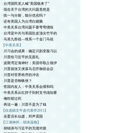
· 台湾国民党人喊“美国狼来了”
· 现在关于台湾的大问题竟然是
· 统一与分裂，能分优劣吗？
· 还有美国人为台湾白烧脑
· 中美关系台湾问题不要弯弯绕啦
· 台湾是中共与美国肚皮顶尖竹竿的
· 马英九祭祖—维系一个金门马祖
【中美关系】
· 川习会的成果：确定川剧变脸习以
· 川普给习近平的见面礼
· 波斯湾定海神针：美国夺取占领伊
· 川普就张又侠落马召开御前会议
· 川普对世界秩序的冲击
· 川普是否蜘蛛侠？
· 答国内友人：中美关系会缓和吗
· 中美关系从红脖子到村支书须知要
· 俺吃错过药
· 再说一遍：川普不是为了钱
【自选妞文牛皮代表作2011】
· 吴委员长仙逝，邦声震国
【江湖神州：胡涛温饱】
· 胡锦涛与习近平的无缝对接