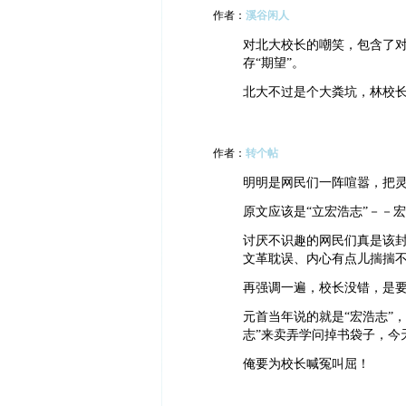
作者：
溪谷闲人
对北大校长的嘲笑，包含了对
存“期望”。
北大不过是个大粪坑，林校
作者：
转个帖
明明是网民们一阵喧嚣，把
原文应该是“立宏浩志”－－
讨厌不识趣的网民们真是该
文革耽误、内心有点儿揣揣
再强调一遍，校长没错，是要
元首当年说的就是“宏浩志”
志”来卖弄学问掉书袋子，今
俺要为校长喊冤叫屈！