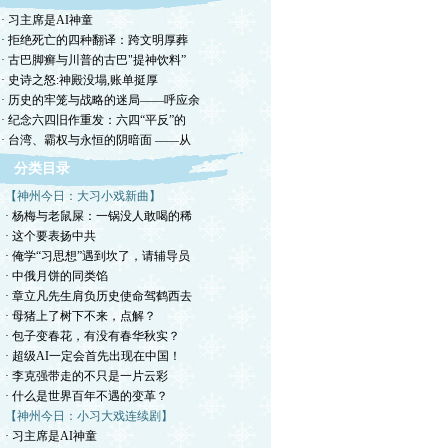
· 习主席是AI神童
· 拒绝死亡的四种翻译：跨文明厚葬
· 古巴脚癣与川普的古巴"提神饮料”
· 史诗之怒:神殿没塌,账单挺厚
· 历史的牢笼与战略的迷局——呼应余
· 纪念六四旧作重发：六四“平反”的
· 台湾、霸权与永恒的阴暗面 ——从
分类目录
【神州今日：大习小戏新曲】
· 杨梅与老鼠屎：一锅没人敢喝的稀
· 这个要表扬中共
· 俺学“习思想”遇到坎了，请辅导员
· 中俄月饼的同类馅
· 章立凡先生肩负历史使命驾鹤西去
· 母猪上了树下不来，点解？
· 包子变春花，有没有春华秋实？
· 超级AI一定会首先出现在中国！
· 李克强带走的不只是一片云彩
· 什么是世界百年不遇的变革？
【神州今日：小习大戏连续剧】
· 习主席是AI神童