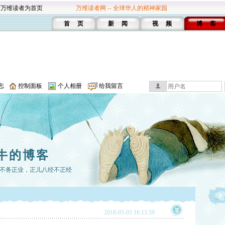
设万维读者为首页
万维读者网 -- 全球华人的精神家园
首 页
新 闻
视 频
博 客
志
控制面板
个人相册
给我留言
牛的博客
不务正业，正儿八经不正经
2018-05-05 16:13:59