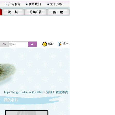
广告服务
联系我们
关于万维
论 坛
分类广告
购 物
帮助
退出
https://blog.creaders.net/u/3068/
>
复制
>
收藏本页
我的名片