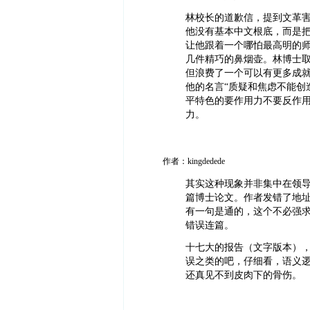
林校长的道歉信，提到文革害
他没有基本中文根底，而是
让他跟着一个哪怕最高明的师
几件精巧的鼻烟壶。林博士
但浪费了一个可以有更多成
他的名言“质疑和焦虑不能创
平特色的要作用力不要反作
力。
作者：kingdedede
其实这种现象并非集中在领
篇博士论文。作者发错了地
有一句是通的，这个不必强
错误连篇。
十七大的报告（文字版本）
误之类的吧，仔细看，语义逻
还真见不到皮肉下的骨伤。