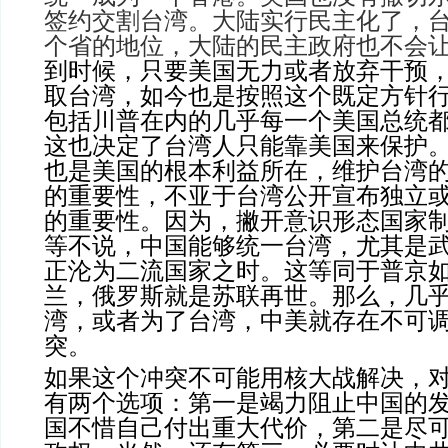
签约交割台湾。大陆实行民主化了，
个省的地位，大陆的民主政府也不会
到时候，只要美国无力或者放弃干预
取台湾，如今也是按照这个既定方针
包括川普在内的几乎每一个美国总统
这也决定了台湾人只能靠美国来保护
也是美国的根本利益所在，维护台湾
的重要性，不亚于台湾公开宣布独立
的重要性。因为，撇开意识形态国家
等不说，中国能够统一台湾，尤其是
正沦为二流国家之时。这等同于普京
兰，俄罗斯就是苏联再世。那么，几
湾，或者为了台湾，中美就存在不可
突。
如果这个冲突不可能用核大战解决，
有两个选项：第一是竭力阻止中国的
国不惜自己付出重大代价，第二是尽