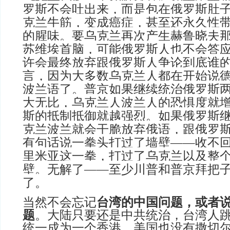
罗斯不会吐出来，而是包在俄罗斯肚
克兰牛筋，变成癌症，甚至还永久性
的腥味。要乌克兰再次产生赫鲁晓夫
苏维埃首脑，可能俄罗斯人也不会答
许会最终放弃跟俄罗斯人争论到底谁
言，因为大多数乌克兰人都在开始说
波兰语了。普京如果继续统治俄罗斯
大无比，乌克兰人波兰人的恐惧度就
斯的抵制抵御就越强烈。如果俄罗斯
克兰波兰就会干脆放弃俄语，跟俄罗
有句话说一拳头打过了墙壁——收不
里米亚这一拳，打过了乌克兰以及整
壁。无解了——至少川普和普京拜把
了。
当然不会忘记
台湾的中国问题，或者
题
。大陆只要还是中共统治，台湾人
统一成为一个香港。美国也没有撒切