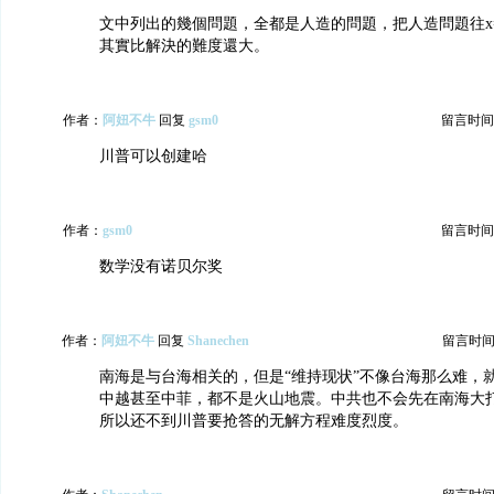
文中列出的幾個問題，全都是人造的問題，把人造問題往x=
其實比解決的難度還大。
作者：
阿妞不牛
回复
gsm0
留言时间：20
川普可以创建哈
作者：
gsm0
留言时间：20
数学没有诺贝尔奖
作者：
阿妞不牛
回复
Shanechen
留言时间：20
南海是与台海相关的，但是“维持现状”不像台海那么难，
中越甚至中菲，都不是火山地震。中共也不会先在南海大
所以还不到川普要抢答的无解方程难度烈度。