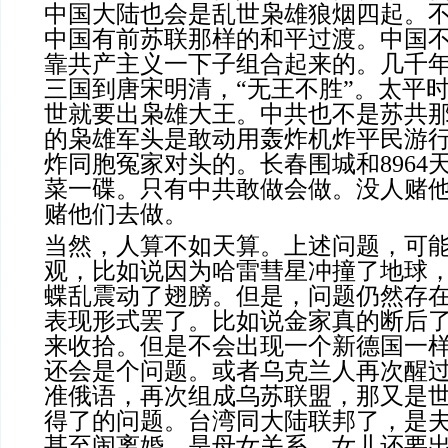
中国大陆也会是乱世枭雄狼烟四起。
中国有前苏联那样的和平过渡。中国
靠共产主义一下子组合起来的。几千
三国到唐宋明清，“无王不胜”。太平
世就要出枭雄大王。中共也不是苏共
的枭雄军头是敢动用轰炸机炸平民游
炸同胞冤家对头的。长春围城和8964
菜一碟。只有中共敢做会做。没人赌
赌他们去做。
当然，人算不如天算。上述问题，可
观，比如说因为哈雷彗星冲撞了地球
蝶乱震动了翅膀。但是，问题仍然存
表现形式罢了。比如说金家真的断后
来收拾。但是不会出现一个新德国一
还会是个问题。或者乌克兰人再次醒
准俄语，再次组成乌苏联盟，那又是
得了的问题。台湾同大陆联邦了，是
甚至闹离婚，是母女关系，女儿还要