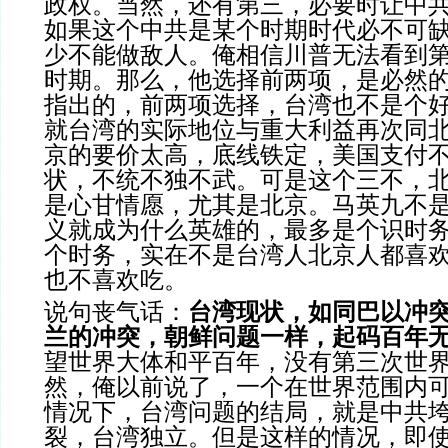
政权。当然，还有第三，必要时让中
如果这个中共是某个时期时代必不可
少不能做敌人。俺相信川普无法看到
时期。那么，他选择前两项，是必然
指出的，前两项选择，台湾也不是个
就台湾的实际地位与重大利益再次同
京的要价太高，底线铁定，美国支付
状，不统不独不武。可是这个三不，
是心甘情愿，尤其是北京。马英九不
义就成为什么英雄的，最多是个识时
个时务，实在不是台湾人北京人都喜
也不喜欢吃。
说句丧气话：
台湾现状，如同巴以冲
兰的冲突，朝鲜问题一样，起码百年
望世界大体和平百年，没有第三次世
然，俺以前说了，一个在世界范围内
情况下，台湾问题的结局，就是中共
裂，台湾独立。但是这样的情况，即