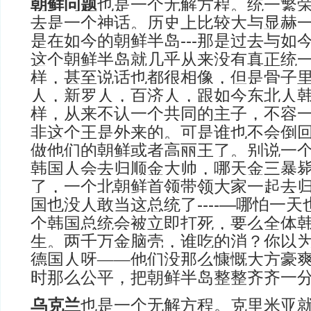
朝鲜问题
也是一个无解方程。统一繁
去是一个神话。历史上比较大与显赫
是在如今的朝鲜半岛
那是过去与如
---
这个朝鲜半岛就几乎从来没有真正统
样，甚至说话也都很相像，但是骨子
人，新罗人，百济人，跟如今东北人
样，从来不认一个共同的主子，不容
非这个王是外来的。可是谁也不会倒
做他们的朝鲜或者高丽王了。别说一
韩国人会去归顺金大帅，哪天金三暴
了，一个北朝鲜首领带领大家一起去
国也没人敢当这总统了
哪怕一天
----—
个韩国总统会被立即打死，要么全体
生。两千万金脑壳，谁吃的消？你以
德国人呀——他们没那么慷慨大方豪
时那么公平，把朝鲜半岛整整齐齐一
乌克兰
也是一个无解方程。克里米亚