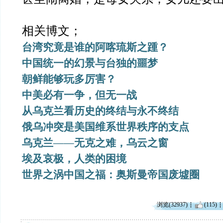
相关博文；
台湾究竟是谁的阿喀琉斯之踵？
中国统一的幻景与台独的噩梦
朝鲜能够玩多厉害？
中美必有一争，但无一战
从乌克兰看历史的终结与永不终结
俄乌冲突是美国维系世界秩序的支点
乌克兰——无克之难，乌云之窗
埃及哀极，人类的困境
世界之涡中国之福：奥斯曼帝国废墟圈
浏览(32937)
(115)