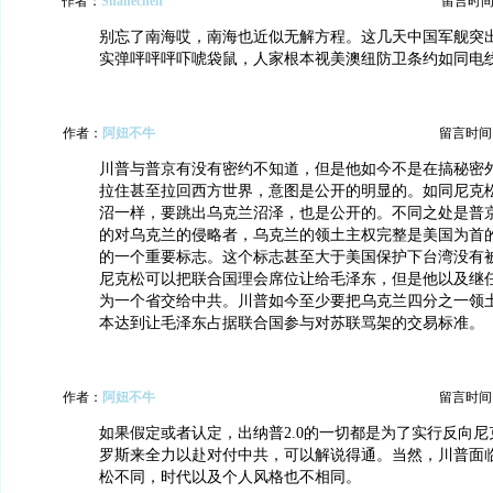
作者：
Shanechen
留言时间：20
别忘了南海哎，南海也近似无解方程。这几天中国军舰突
实弹呯呯呯吓唬袋鼠，人家根本视美澳纽防卫条约如同电
作者：
阿妞不牛
留言时间：20
川普与普京有没有密约不知道，但是他如今不是在搞秘密
拉住甚至拉回西方世界，意图是公开的明显的。如同尼克
沼一样，要跳出乌克兰沼泽，也是公开的。不同之处是普
的对乌克兰的侵略者，乌克兰的领土主权完整是美国为首
的一个重要标志。这个标志甚至大于美国保护下台湾没有
尼克松可以把联合国理会席位让给毛泽东，但是他以及继
为一个省交给中共。川普如今至少要把乌克兰四分之一领
本达到让毛泽东占据联合国参与对苏联骂架的交易标准。
作者：
阿妞不牛
留言时间：20
如果假定或者认定，出纳普2.0的一切都是为了实行反向
罗斯来全力以赴对付中共，可以解说得通。当然，川普面
松不同，时代以及个人风格也不相同。