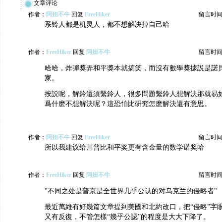
文章评论
作者：
阿妞不牛
回复
FreeHiker
留言时间：20
系铃人都是机灵人，都不想解决掉自己哈
作者：
FreeHiker
回复
阿妞不牛
留言时间：20
哈哈，炸彈獎弄和平獎本就搞笑，而沒有數學獎據説是諾
家。
按説呢，解鈴還須繫鈴人，很多問題繫鈴人想解決那就易
爲什麽不想解決呢？這恐怕比研究怎麽解決還有意思。
作者：
阿妞不牛
回复
FreeHiker
留言时间：20
所以我建议给川普比和平奖更有含金量的数学诺奖哈
作者：
FreeHiker
回复
阿妞不牛
留言时间：20
"不同之处是普京是全世界几乎公认的对乌克兰的侵略者"
最近萬維有好幾篇文章提到美國和北約改口，把“侵略”字
又有反復，不管怎樣“幾乎公認”的程度是大大下降了。