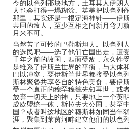
今的以色列那块地方，土耳其人伊朗
人也会打得一塌糊涂。英美把以色列
那里，其实还是一根定海神针——伊
共同的敌人，至少互相之间新月弯刀
月来不可。
当然苦了可怜的巴勒斯坦人。以色列
的选民吧——选了他们亡国出走，遭
千年之前的故国，四面受敌，永久性
是维系了伊斯兰世界的平衡，与大体
巴以冲突，要伊斯兰世界都接受以色
斯林聚餐共享各自的特色美食，要伊
受一个真正的穆罕穆德先知再世，或
放弃一切天上的神，只要地上一个英
成欧盟统一体，斯拉夫大公国，甚至
国？或者叫这地区的穆斯林如同当年
涯，聚集到莱茵河畔建立他们的以色