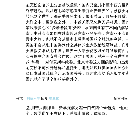
尼克松面临的主要是越战危机：国内乃至几乎整个西方世
终结越战。以及连毛泽东也看出来并正告世界的，苏修美
转化到全世界，都是手伸的太长，鞭长莫及，顾头不顾腚
大洋之中，更别说之外）。中苏关系恶化到刀兵相见，因
策以来担心的“多米诺骨牌”效应，在东南亚有了不同的解
南，中苏会会加剧在越南以及东南亚的争夺，东南亚不会
囊中之物，也就不会从根本上损害美国的全球战略利益。
美国不会从毛中国得到什么具体的重大政治经济利益，而
美国接受承认毛中国，世界一大帮会仿效甚至冲到最前面
石占据联合国安理会席位。这对于美国，就有一个在世界
的“常委”，对付莫斯科政委。北京常委这方面的影响力当
尼克松不可公开这样和盘托出，那无法说服美国国内民众
湾日本韩国菲律宾印尼泰国等等，同时也会给毛叫板要更
因此就有了基辛格的秘密外交。
作者：
阿妞不牛
回复
求真知
留言时间：20
堂-川普大师海量，数学无解方程一口气四个全包揽。他只
个，数学诺奖不在话下，总统山造像，俺捐款。