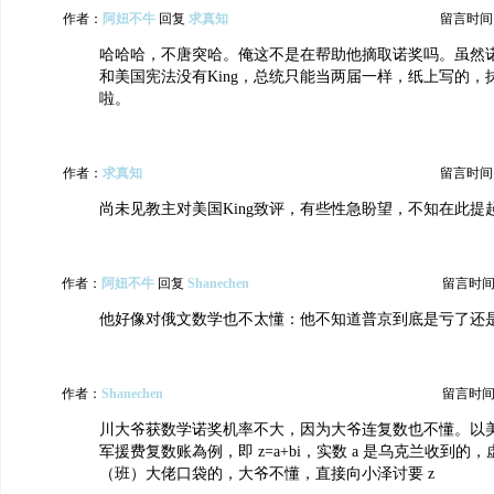
作者：
阿妞不牛
回复
求真知
留言时间：20
哈哈哈，不唐突哈。俺这不是在帮助他摘取诺奖吗。虽然
和美国宪法没有King，总统只能当两届一样，纸上写的，
啦。
作者：
求真知
留言时间：20
尚未见教主对美国King致评，有些性急盼望，不知在此提
作者：
阿妞不牛
回复
Shanechen
留言时间：20
他好像对俄文数学也不太懂：他不知道普京到底是亏了还
作者：
Shanechen
留言时间：20
川大爷获数学诺奖机率不大，因为大爷连复数也不懂。以
军援费复数账為例，即 z=a+bi，实数 a 是乌克兰收到的，
（班）大佬口袋的，大爷不懂，直接向小泽讨要 z