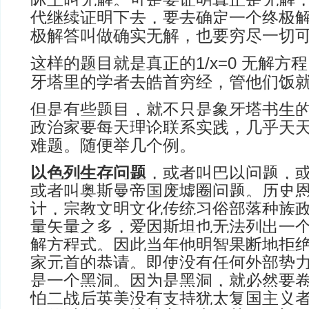
代继续证明下去，要去确定一个终极
极解答叫做确实无解，也要穷尽一切
这样的题目就是真正的
无解方程
1/x=0
牙塔里的学者去皓首穷经，管他们饭
但是有些题目，就不只是象牙塔书生
政治家要每天理论联系实践，几乎天
难题。随便举几个例。
以色列生存问题
，或者叫巴以问题，
或者叫奥斯曼帝国废墟圈问题。历史
计，宗教文明文化传统习俗部落种族
量矢量之多，爱因斯坦也无法列出一
解方程式。因此当年他明智果断地拒
家元首的恭请。即使没有任何外部势
是一个黑洞。因为是黑洞，就必然要
怕二战后英美没有支持犹太复国主义