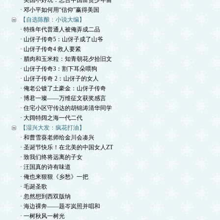
· 美国不好玩：忠告中国富贵少年留
· 邓小平如何用“信仰”赢得美国
【自选陈酿：小说大编】
· 特殊年代普通人被俺弄成二品
· 山伢子传奇5：山伢子成了山爷
· 山伢子传奇4 救人要紧
· 腊肉和玉米粒：知青朝花夕拾旧文
· 山伢子传奇3：割下耳朵喂狗
· 山伢子传奇 2：山伢子的女人
· 俺老公镀了土豪金：山伢子传奇
· 博君一璨——万维征文获奖感言
· 住宅小区守传达的胡锦涛清华同学
· 大阔特阔之海一代二代
【湿兴大发：疯花打油】
· 和曹雪葵老师给金川会凑兴
· 圣诞节快乐！在北美的中国女人ZT
· 致我们终将远离的子女
· 汪国真的诗有味道
· 俺也来狠狠《乡愁》一把
· 毛诞圣歌
· 忽然想到西双版纳
· 海边裸奔——题岑岚照并唱和
· 一树秋风一树光