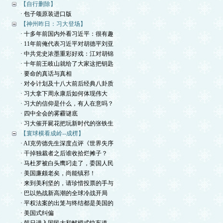
【自行删除】
· 包子颂原装进口版
【神州昨日：习大登场】
· 十多年前国内外看习近平：很有趣
· 11年前俺代表习近平对胡德平刘亚
· 中共党史浓墨重彩好戏：江对胡锦
· 十年前王岐山就给了大家这把钥匙
· 要命的真话与真相
· 对令计划及十八大前后经典八卦质
· 习大拿下周永康后如何体现伟大
· 习大的信仰是什么，有人在意吗？
· 四中全会的雾霾谜底
· 习大催开屍花把玩新时代的张铁生
【寰球横看成岭--成楞】
· AI克劳德先生深度点评《世界失序
· 干掉独裁者之后谁收拾烂摊子？
· 马杜罗被白头鹰叼走了，委国人民
· 美国廉颇老矣，尚能镇邪！
· 来到美利坚的，请珍惜投票的手与
· 巴以热战新高潮的全球冷战开局
· 平权法案的出笼与终结都是美国的
· 美国式纠偏