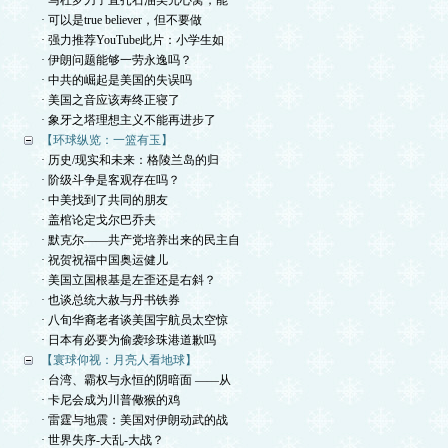
· 马杜罗刀子直扎石油美元心窝，能
· 可以是true believer，但不要做
· 强力推荐YouTube此片：小学生如
· 伊朗问题能够一劳永逸吗？
· 中共的崛起是美国的失误吗
· 美国之音应该寿终正寝了
· 象牙之塔理想主义不能再进步了
【环球纵览：一篮有玉】
· 历史/现实和未来：格陵兰岛的归
· 阶级斗争是客观存在吗？
· 中美找到了共同的朋友
· 盖棺论定戈尔巴乔夫
· 默克尔——共产党培养出来的民主自
· 祝贺祝福中国奥运健儿
· 美国立国根基是左歪还是右斜？
· 也谈总统大赦与丹书铁券
· 八旬华裔老者谈美国宇航员太空惊
· 日本有必要为偷袭珍珠港道歉吗
【寰球仰视：月亮人看地球】
· 台湾、霸权与永恒的阴暗面 ——从
· 卡尼会成为川普儆猴的鸡
· 雷霆与地震：美国对伊朗动武的战
· 世界失序-大乱-大战？