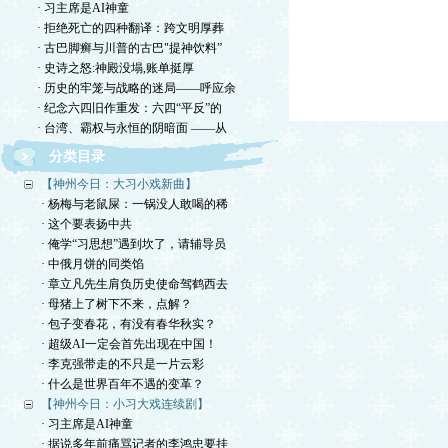
· 习主席是AI神童
· 拒绝死亡的四种翻译：跨文明厚葬
· 古巴脚癣与川普的古巴"提神饮料”
· 史诗之怒:神殿没塌,账单挺厚
· 历史的牢笼与战略的迷局——呼应余
· 纪念六四旧作重发：六四“平反”的
· 台湾、霸权与永恒的阴暗面 ——从
分类目录
【神州今日：大习小戏新曲】
· 杨梅与老鼠屎：一锅没人敢喝的稀
· 这个要表扬中共
· 俺学“习思想”遇到坎了，请辅导员
· 中俄月饼的同类馅
· 章立凡先生肩负历史使命驾鹤西去
· 母猪上了树下不来，点解？
· 包子变春花，有没有春华秋实？
· 超级AI一定会首先出现在中国！
· 李克强带走的不只是一片云彩
· 什么是世界百年不遇的变革？
【神州今日：小习大戏连续剧】
· 习主席是AI神童
· 据说多年前痛骂记者的李鸿忠要挂