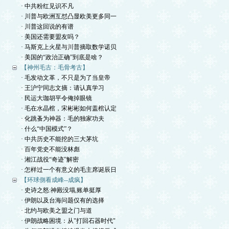
· 中共粉红见识不凡
· 川普与欧洲互怼凸显欧美更多同一
· 川普这回说的有谱
· 美国还需要盟友吗？
· 马斯克上火星与川普摘取数学诺贝
· 美国的“政治正确”到底是啥？
【神州毛古：毛骨考古】
· 毛发动文革，不只是为了当皇帝
· 王沪宁同志文摘：请认真学习
· 民运大珈胡平令俺掉眼镜
· 毛在水晶棺，宋彬彬如何盖棺认定
· 化跳蚤为神器：毛的独家功夫
· 什么“中国模式”？
· 中共历史不能挖的三大茅坑
· 百年党史不能没林彪
· 湘江战役“奇迹”解密
· 怎样过一个有意义的毛主席诞辰日
【环球側看成峰--成疯】
· 史诗之怒:神殿没塌,账单挺厚
· 伊朗以及台海问题仅有的选择
· 北约与欧美之盟之门与道
· 伊朗战略困境：从"打回石器时代"