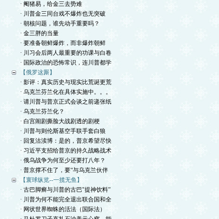
· 阉猪易，给金三去势难
· 川普金三同台戏不爆炸也无突破
· 朝核问题，谁先动手重要吗？
· 金三胖的当量
· 要准备朝鲜爆炸，而非爆炸朝鲜
· 川习会后两人最重要的功课与白卷
· 国际政治的恐怖常识，连川普都学
【俄罗这厮】
· 影评：真实历史与现实比荒诞更荒
· 乌克兰芬兰化在具体实施中。。。
· 请川普与普京正式会谈之前递张纸
· 乌克兰芬兰化？
· 白宫闹剧撕脸大战剧透的剧梗
· 川普与则伦斯基空手联手套白狼
· 回复沽渎博：是的，普京希望尽快
· 习近平支招给普京的持久战略战术
· 俄乌战争为何至少还要打八年？
· 普京撑不住了，要“与乌克兰伙伴
【寰球纵览--一揽无鱼】
· 古巴脚癣与川普的古巴"提神饮料”
· 川普为何不能完全退出联合国和全
· 网状世界蜘蛛的活法（国际法）