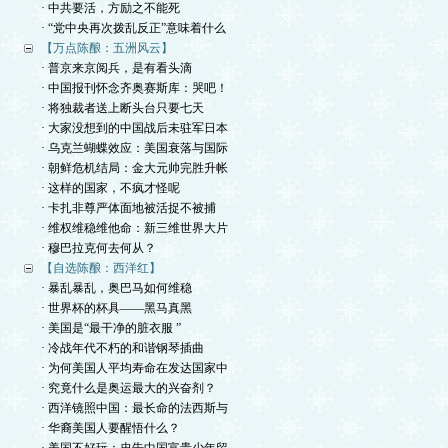
· 中共要活，方励之不能死
· “党中央再次拨乱反正”意味着什么
【万点陈酿：五洲风云】
· 普京来京阅兵，是有看头滴
· 中国报刊怀念齐奥赛斯库：哭吧！
· 将独裁者送上断头台只要七天
· 大家没想到的中国战后未驻军日本
· 乌克兰蝴蝶效应：美国衰落与国际
· 朝鲜危机结局：金大元帅完胜升帐
· 这样的国家，不疯才怪呢
· 卡扎非尊严体面地被活捉不被捕
· 维权维稳维他命：新三维世界大片
· 穆巴拉克何去何从？
【自选陈酿：西洋红】
· 暴乱暴乱，奥巴马如何维稳
· 世界杯的杯具——黑马真黑
· 美国是“最干净的脏衣服 ”
· 冷战年代不朽的和谐钢琴插曲
· 为何美国人平均寿命在发达国家中
· 究竟什么是奥运最大的兴奋剂？
· 西洋镜照中国：最长命的法西斯与
· 华裔美国人要醒悟什么？