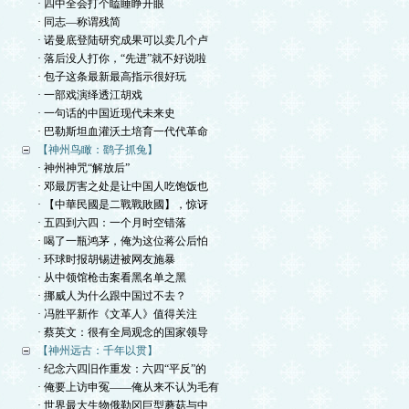
· 四中全会打个瞌睡睁开眼
· 同志—称谓残简
· 诺曼底登陆研究成果可以卖几个卢
· 落后没人打你，“先进”就不好说啦
· 包子这条最新最高指示很好玩
· 一部戏演绎透江胡戏
· 一句话的中国近现代未来史
· 巴勒斯坦血灌沃土培育一代代革命
【神州鸟瞰：鹞子抓兔】
· 神州神咒“解放后”
· 邓最厉害之处是让中国人吃饱饭也
· 【中華民國是二戰戰敗國】，惊讶
· 五四到六四：一个月时空错落
· 喝了一瓶鸿茅，俺为这位蒋公后怕
· 环球时报胡锡进被网友施暴
· 从中领馆枪击案看黑名单之黑
· 挪威人为什么跟中国过不去？
· 冯胜平新作《文革人》值得关注
· 蔡英文：很有全局观念的国家领导
【神州远古：千年以贯】
· 纪念六四旧作重发：六四“平反”的
· 俺要上访申冤——俺从来不认为毛有
· 世界最大生物俄勒冈巨型蘑菇与中