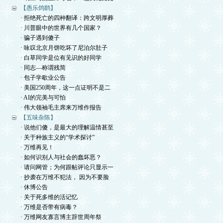
【愚乐鸽鹞】
· 拒绝死亡的四种翻译：跨文明厚葬
· 川普眼中的世界有几个国家？
· 骗子遇到傻子
· 咏叹北京月饼吃坏了尼泊尔肚子
· 白草同学是位有见识的好同学
· 同志—称谓残简
· 包子学歇业公告
· 美国250周年，这一点证明不是二
· AI的完美与可怕
· 伟大领袖毛主席来万维作报告
【五味杂陈】
· 说他们傻，是最大的理解温情甚至
· 关于种族主义的“学术探讨”
· 万维再见！
· 如何识别人与社会的蠢坏恶？
· 请问网管；为何跟帖评论只显示一
· 抄袭在万维不犯法， 因为不要脸
· 休博公告
· 关于死多维的活记忆
· 万维是否带有病毒？
· 万维网友寡言博主辞世周年祭