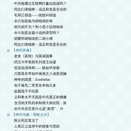
· 中共能通过互联网打赢信息战吗？
· 同志们请镇静：温总和党是安全的
· 毛邓江胡选——统统叫胡选
· 令计划发疯与胡锦涛折寿
· 胡为胡不为？和小思小议胡锦涛
· 令计划是这篇小说的原型吗？
· 胡耀邦胡锦涛的二胡小调
· 同志们请镇静：温总和党是安全的
【神州异像】
· 老舍《茶馆》与莫谈国事
· 武汉大学老校长刘道玉仙逝
· 也说说润涛阎——犹如毕加索
· 川普莫非早知中南海王八池里泥鳅
· 神奇的国度：Zombielias
· 包子做毛二世苦在本钱太多
· 盆栽茄子不结蛋
· 义和拳太平天国是中共真正的偶像
· 含泪劝灾民的余秋雨大病住院，捡
· 在中共语言里什么是“真理”， 什
【神州鸟瞰：蜻蜓点水】
· 陈云同志复活了
· 人类正义追求中的报复与宽恕