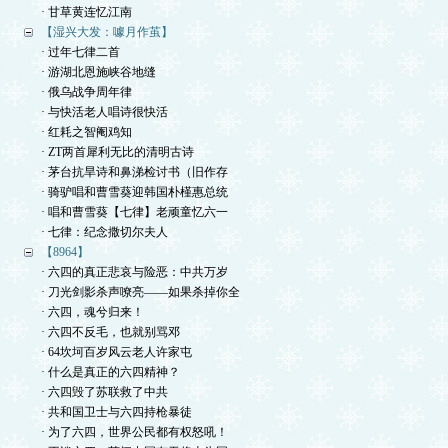
· 甘草黄连忆江南
【湿兴大发：噱月作茧】
· 过年七律二首
· 游湖北恩施峡谷地缝
· 俄乌战争周年律
· 与快活老人唱诗很快活
· 红耗之智阉鸡知
· ZT两首犀利无比的清明古诗
· 茅台抗旱诗和鼻涕检讨书（旧作存
· 骑驴唱和曹雪葵迎韩国朴槿惠总统
· 唱和曹雪葵【七律】老顽童忆六一
· 七律：纪念撒切尔夫人
【8964】
· 六四的真正悲哀与险恶：中共万岁
· 刀光剑影杀声嘹亮——如果杀掉你全
· 六四，魂兮归来！
· 六四不反毛，也就别骂邓
· 64坎坷百岁风云老人许家屯
· 什么是真正的六四精神？
· 六四毁了苏联救了中共
· 共和国卫士与六四持枪暴徒
· 为了六四，世界公民都有权怒吼！