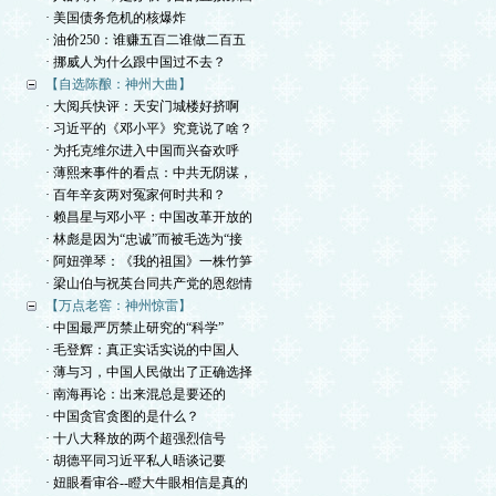
· 美国债务危机的核爆炸
· 油价250：谁赚五百二谁做二百五
· 挪威人为什么跟中国过不去？
【自选陈酿：神州大曲】
· 大阅兵快评：天安门城楼好挤啊
· 习近平的《邓小平》究竟说了啥？
· 为托克维尔进入中国而兴奋欢呼
· 薄熙来事件的看点：中共无阴谋，
· 百年辛亥两对冤家何时共和？
· 赖昌星与邓小平：中国改革开放的
· 林彪是因为“忠诚”而被毛选为“接
· 阿妞弹琴：《我的祖国》一株竹笋
· 梁山伯与祝英台同共产党的恩怨情
【万点老窖：神州惊雷】
· 中国最严厉禁止研究的“科学”
· 毛登辉：真正实话实说的中国人
· 薄与习，中国人民做出了正确选择
· 南海再论：出来混总是要还的
· 中国贪官贪图的是什么？
· 十八大释放的两个超强烈信号
· 胡德平同习近平私人晤谈记要
· 妞眼看审谷--瞪大牛眼相信是真的