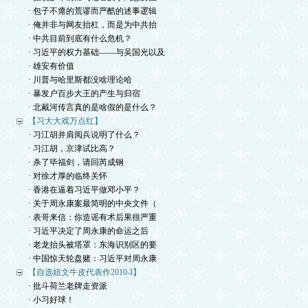
· 包子不瘪的荒谬而严酷的述事逻辑
· 俺并非与网友抬杠，而是为中共抬
· 中共目前到底有什么危机？
· 习近平的权力基础——与吴国光以及
· 雄安有价值
· 川普与哈里斯都没啥理论哈
· 暴发户百步大王的产生与归宿
· 北戴河传言真的是啥假的是什么？
【习大大戏万点红】
· 习江胡并肩阅兵说明了什么？
· 习江胡，京津试比高？
· 杀了毕福剑，请回芮成钢
· 对徐才厚的临终关怀
· 香港在逼着习近平做邓小平？
· 关于周永康案最简明的中央文件（
· 表哥来信：你造谣有术后果很严重
· 习近平决定了周永康的命运之后
· 老龙抬头被塔罩：东海识别区的要
· 中国惊天轮盘赌：习近平对周永康
【自选妞文牛皮代表作2010-I】
· 批斗荷兰老牌走资派
· 小习好球！