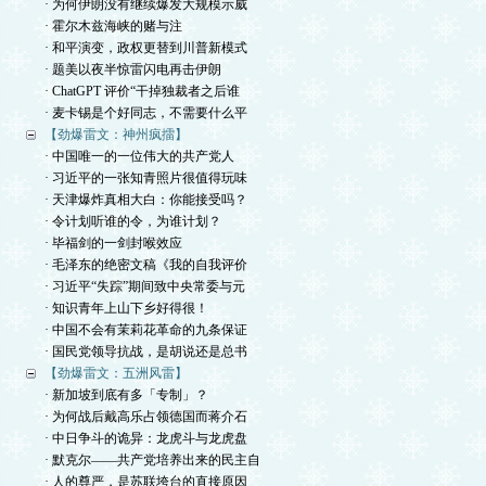
· 为何伊朗没有继续爆发大规模示威
· 霍尔木兹海峡的赌与注
· 和平演变，政权更替到川普新模式
· 题美以夜半惊雷闪电再击伊朗
· ChatGPT 评价“干掉独裁者之后谁
· 麦卡锡是个好同志，不需要什么平
【劲爆雷文：神州疯擂】
· 中国唯一的一位伟大的共产党人
· 习近平的一张知青照片很值得玩味
· 天津爆炸真相大白：你能接受吗？
· 令计划听谁的令，为谁计划？
· 毕福剑的一剑封喉效应
· 毛泽东的绝密文稿《我的自我评价
· 习近平“失踪”期间致中央常委与元
· 知识青年上山下乡好得很！
· 中国不会有茉莉花革命的九条保证
· 国民党领导抗战，是胡说还是总书
【劲爆雷文：五洲风雷】
· 新加坡到底有多「专制」？
· 为何战后戴高乐占领德国而蒋介石
· 中日争斗的诡异：龙虎斗与龙虎盘
· 默克尔——共产党培养出来的民主自
· 人的尊严，是苏联垮台的直接原因