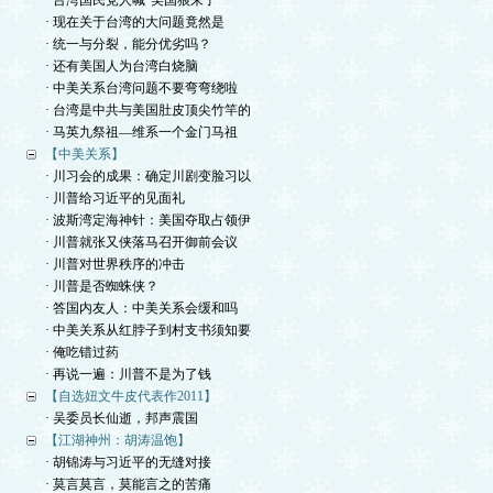
· 台湾国民党人喊“美国狼来了”
· 现在关于台湾的大问题竟然是
· 统一与分裂，能分优劣吗？
· 还有美国人为台湾白烧脑
· 中美关系台湾问题不要弯弯绕啦
· 台湾是中共与美国肚皮顶尖竹竿的
· 马英九祭祖—维系一个金门马祖
【中美关系】
· 川习会的成果：确定川剧变脸习以
· 川普给习近平的见面礼
· 波斯湾定海神针：美国夺取占领伊
· 川普就张又侠落马召开御前会议
· 川普对世界秩序的冲击
· 川普是否蜘蛛侠？
· 答国内友人：中美关系会缓和吗
· 中美关系从红脖子到村支书须知要
· 俺吃错过药
· 再说一遍：川普不是为了钱
【自选妞文牛皮代表作2011】
· 吴委员长仙逝，邦声震国
【江湖神州：胡涛温饱】
· 胡锦涛与习近平的无缝对接
· 莫言莫言，莫能言之的苦痛