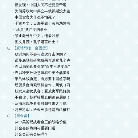
· 新发现：中国人民不想要皇帝啦
· 为何苏联垮中共立—俄罗斯没太监
· 中国贪官为什么不怕死？
· 千古奇文：日海军致丁汝昌劝降书
· “珍贵”共产党的事业
· 禁止老外学中文，违者咔擦
· 图文并茂：孔子遗言出土！
【寰球鸟瞰：金蛋蛋】
· 欧洲为何不参与这次打击伊朗？
· 诺曼底登陆研究成果可以卖几个卢
· 巴以局势真要引发“百年不遇变革”
· 巴以冲突升级意味着中美冷战降B
· 半岛终战协定，有必要中国签字吗
· 经贸杀台海紧朝鲜合作，川戏（习
· 核武来袭仍从容；夏威夷军民好悠
· 不骗你，朝鲜核爆真的迫在眉睫！
· 从海湾战争看美对朝打击之可能
· 习被将军：给金三脸还是自己被打
【川金蛋】
· 从中美贸易战看金三的战略价值
· 川金会的热闹与重要门道
· 川金会还有会头吗？