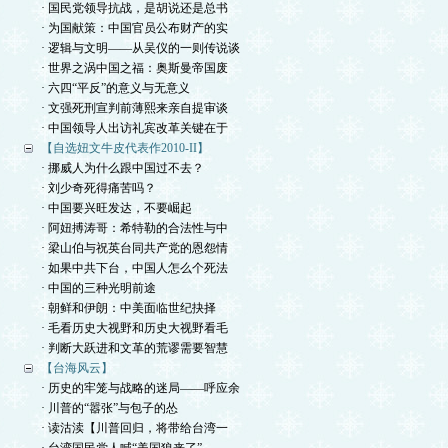
· 国民党领导抗战，是胡说还是总书
· 为国献策：中国官员公布财产的实
· 逻辑与文明——从吴仪的一则传说谈
· 世界之涡中国之福：奥斯曼帝国废
· 六四“平反”的意义与无意义
· 文强死刑宣判前薄熙来亲自提审谈
· 中国领导人出访礼宾改革关键在于
【自选妞文牛皮代表作2010-II】
· 挪威人为什么跟中国过不去？
· 刘少奇死得痛苦吗？
· 中国要兴旺发达，不要崛起
· 阿妞搏涛哥：希特勒的合法性与中
· 梁山伯与祝英台同共产党的恩怨情
· 如果中共下台，中国人怎么个死法
· 中国的三种光明前途
· 朝鲜和伊朗：中美面临世纪抉择
· 毛看历史大视野和历史大视野看毛
· 判断大跃进和文革的荒谬需要智慧
【台海风云】
· 历史的牢笼与战略的迷局——呼应余
· 川普的“嚣张”与包子的怂
· 读沽渎【川普回归，将带给台湾一