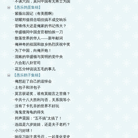
· 不谈六四，莫问中国有无将士为国
【愚乐鸽蛋集锦】
· 紫薇出国记（有美图啊）
· 胡耀邦值得念唱但搞不成交响乐
· 雷锋伟大还是俺家的书记伟大？
· 华盛顿同中国贪官都怕挨一刀
· 散落世界的华人——新年献词
· 俺神奇的祖国和故乡热烈庆祝中奖
· 为了中国，向俺开炮！
· 混账的华盛顿与英明的党中央
· 六合彩八卦官司
· 花五分钟说说五毛的事儿
【愚乐鹞子集锦】
· 俺想起了自己的追悼会
· 土包子和洋包子
· 莫言获诺奖，谁有莫能言之苦痛？
· 中共十八大胜利与否，关系我等小
· 没有了卡扎非的世界不好玩
· 海鬼变海龟的得失
· 邦声震国：“五不搞”太搞了！
· 连战是六岁娃娃，还是夫子老朽？
· 小习好球！
· 响应习副主席号召，一起美化党史