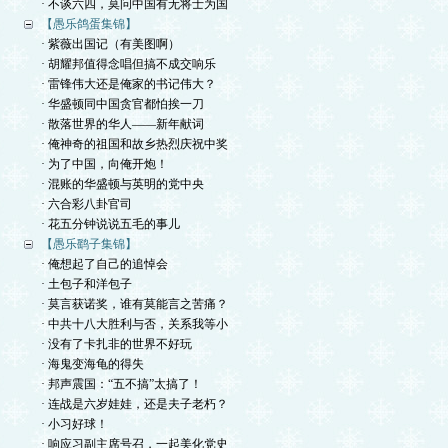
· 不谈六四，莫问中国有无将士为国
【愚乐鸽蛋集锦】
· 紫薇出国记（有美图啊）
· 胡耀邦值得念唱但搞不成交响乐
· 雷锋伟大还是俺家的书记伟大？
· 华盛顿同中国贪官都怕挨一刀
· 散落世界的华人——新年献词
· 俺神奇的祖国和故乡热烈庆祝中奖
· 为了中国，向俺开炮！
· 混账的华盛顿与英明的党中央
· 六合彩八卦官司
· 花五分钟说说五毛的事儿
【愚乐鹞子集锦】
· 俺想起了自己的追悼会
· 土包子和洋包子
· 莫言获诺奖，谁有莫能言之苦痛？
· 中共十八大胜利与否，关系我等小
· 没有了卡扎非的世界不好玩
· 海鬼变海龟的得失
· 邦声震国：“五不搞”太搞了！
· 连战是六岁娃娃，还是夫子老朽？
· 小习好球！
· 响应习副主席号召，一起美化党史