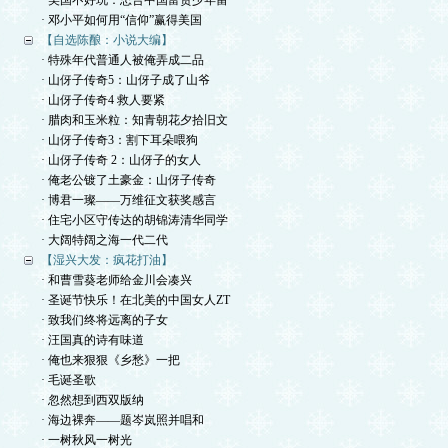
· 美国不好玩：忠告中国富贵少年留
· 邓小平如何用“信仰”赢得美国
【自选陈酿：小说大编】
· 特殊年代普通人被俺弄成二品
· 山伢子传奇5：山伢子成了山爷
· 山伢子传奇4 救人要紧
· 腊肉和玉米粒：知青朝花夕拾旧文
· 山伢子传奇3：割下耳朵喂狗
· 山伢子传奇 2：山伢子的女人
· 俺老公镀了土豪金：山伢子传奇
· 博君一璨——万维征文获奖感言
· 住宅小区守传达的胡锦涛清华同学
· 大阔特阔之海一代二代
【湿兴大发：疯花打油】
· 和曹雪葵老师给金川会凑兴
· 圣诞节快乐！在北美的中国女人ZT
· 致我们终将远离的子女
· 汪国真的诗有味道
· 俺也来狠狠《乡愁》一把
· 毛诞圣歌
· 忽然想到西双版纳
· 海边裸奔——题岑岚照并唱和
· 一树秋风一树光