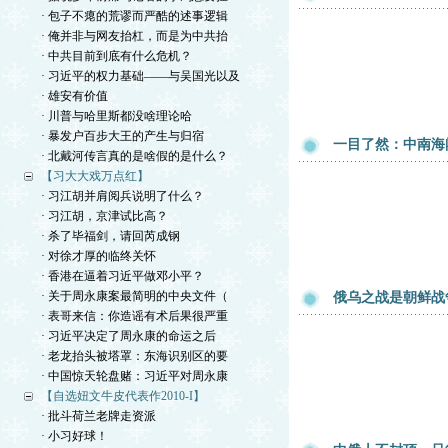
· 包子不瘪的荒谬而严酷的述事逻辑
· 俺并非与网友抬杠，而是为中共抬
· 中共目前到底有什么危机？
· 习近平的权力基础——与吴国光以及
· 雄安有价值
· 川普与哈里斯都没啥理论哈
· 暴发户百步大王的产生与归宿
一目了然：中南海
· 北戴河传言真的是啥假的是什么？
【习大大戏万点红】
· 习江胡并肩阅兵说明了什么？
· 习江胡，京津试比高？
· 杀了毕福剑，请回芮成钢
· 对徐才厚的临终关怀
· 香港在逼着习近平做邓小平？
· 关于周永康案最简明的中央文件（
俄乌之战是朝鲜战
· 表哥来信：你造谣有术后果很严重
· 习近平决定了周永康的命运之后
· 老龙抬头被塔罩：东海识别区的要
· 中国惊天轮盘赌：习近平对周永康
【自选妞文牛皮代表作2010-I】
· 批斗荷兰老牌走资派
· 小习好球！