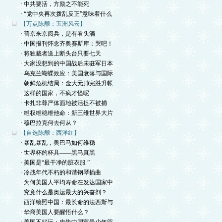
· 中共要活，方励之不能死
· “党中央再次拨乱反正”意味着什么
【万点陈酿：五洲风云】
· 普京来京阅兵，是有看头滴
· 中国报刊怀念齐奥赛斯库：哭吧！
· 将独裁者送上断头台只要七天
· 大家没想到的中国战后未驻军日本
· 乌克兰蝴蝶效应：美国衰落与国际
· 朝鲜危机结局：金大元帅完胜升帐
· 这样的国家，不疯才怪呢
· 卡扎非尊严体面地被活捉不被捕
· 维权维稳维他命：新三维世界大片
· 穆巴拉克何去何从？
【自选陈酿：西洋红】
· 暴乱暴乱，奥巴马如何维稳
· 世界杯的杯具——黑马真黑
· 美国是“最干净的脏衣服 ”
· 冷战年代不朽的和谐钢琴插曲
· 为何美国人平均寿命在发达国家中
· 究竟什么是奥运最大的兴奋剂？
· 西洋镜照中国：最长命的法西斯与
· 华裔美国人要醒悟什么？