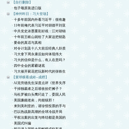
【自行删除】
· 包子颂原装进口版
【神州昨日：习大登场】
· 十多年前国内外看习近平：很有趣
· 11年前俺代表习近平对胡德平刘亚
· 中共党史浓墨重彩好戏：江对胡锦
· 十年前王岐山就给了大家这把钥匙
· 要命的真话与真相
· 对令计划及十八大前后经典八卦质
· 习大拿下周永康后如何体现伟大
· 习大的信仰是什么，有人在意吗？
· 四中全会的雾霾谜底
· 习大催开屍花把玩新时代的张铁生
【寰球横看成岭--成楞】
· AI克劳德先生深度点评《世界失序
· 干掉独裁者之后谁收拾烂摊子？
· 马杜罗被白头鹰叼走了，委国人民
· 美国廉颇老矣，尚能镇邪！
· 来到美利坚的，请珍惜投票的手与
· 巴以热战新高潮的全球冷战开局
· 平权法案的出笼与终结都是美国的
· 美国式纠偏