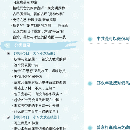
· 习主席是AI神童
· 拒绝死亡的四种翻译：跨文明厚葬
· 古巴脚癣与川普的古巴"提神饮料”
· 史诗之怒:神殿没塌,账单挺厚
· 历史的牢笼与战略的迷局——呼应余
· 纪念六四旧作重发：六四“平反”的
· 台湾、霸权与永恒的阴暗面 ——从
中共是可以做俄乌
分类目录
【神州今日：大习小戏新曲】
· 杨梅与老鼠屎：一锅没人敢喝的稀
· 这个要表扬中共
· 俺学“习思想”遇到坎了，请辅导员
· 中俄月饼的同类馅
· 章立凡先生肩负历史使命驾鹤西去
郑永年教授对俄乌
· 母猪上了树下不来，点解？
· 包子变春花，有没有春华秋实？
· 超级AI一定会首先出现在中国！
· 李克强带走的不只是一片云彩
· 什么是世界百年不遇的变革？
【神州今日：小习大戏连续剧】
· 习主席是AI神童
普京打赢俄乌之战
· 据说多年前痛骂记者的李鸿忠要挂