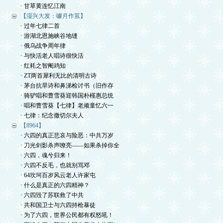
· 甘草黄连忆江南
【湿兴大发：噱月作茧】
· 过年七律二首
· 游湖北恩施峡谷地缝
· 俄乌战争周年律
· 与快活老人唱诗很快活
· 红耗之智阉鸡知
· ZT两首犀利无比的清明古诗
· 茅台抗旱诗和鼻涕检讨书（旧作存
· 骑驴唱和曹雪葵迎韩国朴槿惠总统
· 唱和曹雪葵【七律】老顽童忆六一
· 七律：纪念撒切尔夫人
【8964】
· 六四的真正悲哀与险恶：中共万岁
· 刀光剑影杀声嘹亮——如果杀掉你全
· 六四，魂兮归来！
· 六四不反毛，也就别骂邓
· 64坎坷百岁风云老人许家屯
· 什么是真正的六四精神？
· 六四毁了苏联救了中共
· 共和国卫士与六四持枪暴徒
· 为了六四，世界公民都有权怒吼！