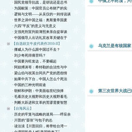
中俄上不封顶，只
· 国民党领导抗战，是胡说还是总书
· 为国献策：中国官员公布财产的实
· 逻辑与文明——从吴仪的一则传说谈
· 世界之涡中国之福：奥斯曼帝国废
· 六四“平反”的意义与无意义
· 文强死刑宣判前薄熙来亲自提审谈
· 中国领导人出访礼宾改革关键在于
【自选妞文牛皮代表作2010-II】
乌克兰是有核国家
· 挪威人为什么跟中国过不去？
· 刘少奇死得痛苦吗？
· 中国要兴旺发达，不要崛起
· 阿妞搏涛哥：希特勒的合法性与中
· 梁山伯与祝英台同共产党的恩怨情
· 如果中共下台，中国人怎么个死法
· 中国的三种光明前途
· 朝鲜和伊朗：中美面临世纪抉择
第三次世界大战已
· 毛看历史大视野和历史大视野看毛
· 判断大跃进和文革的荒谬需要智慧
【台海风云】
· 历史的牢笼与战略的迷局——呼应余
· 川普的“嚣张”与包子的怂
· 读沽渎【川普回归，将带给台湾一