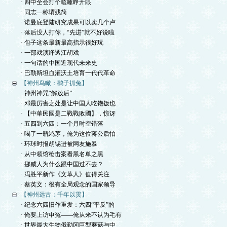
· 四中全会打个瞌睡睁开眼
· 同志—称谓残简
· 诺曼底登陆研究成果可以卖几个卢
· 落后没人打你，“先进”就不好说啦
· 包子这条最新最高指示很好玩
· 一部戏演绎透江胡戏
· 一句话的中国近现代未来史
· 巴勒斯坦血灌沃土培育一代代革命
【神州鸟瞰：鹞子抓兔】
· 神州神咒“解放后”
· 邓最厉害之处是让中国人吃饱饭也
· 【中華民國是二戰戰敗國】，惊讶
· 五四到六四：一个月时空错落
· 喝了一瓶鸿茅，俺为这位蒋公后怕
· 环球时报胡锡进被网友施暴
· 从中领馆枪击案看黑名单之黑
· 挪威人为什么跟中国过不去？
· 冯胜平新作《文革人》值得关注
· 蔡英文：很有全局观念的国家领导
【神州远古：千年以贯】
· 纪念六四旧作重发：六四“平反”的
· 俺要上访申冤——俺从来不认为毛有
· 世界最大生物俄勒冈巨型蘑菇与中