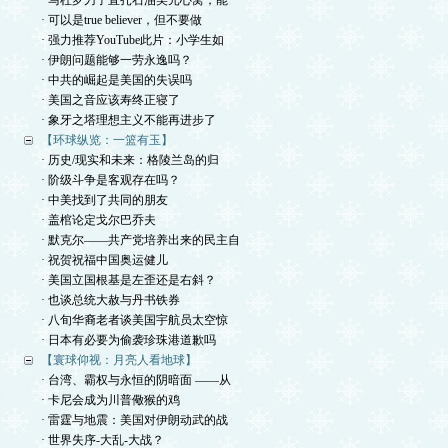
· 马杜罗刀子直扎石油美元心窝，能
· 可以是true believer，但不要做
· 强力推荐YouTube此片：小学生如
· 伊朗问题能够一劳永逸吗？
· 中共的崛起是美国的失误吗
· 美国之音应该寿终正寝了
· 象牙之塔理想主义不能再进步了
【环球纵览：一篮有玉】
· 历史/现实和未来：格陵兰岛的归
· 阶级斗争是客观存在吗？
· 中美找到了共同的朋友
· 盖棺论定戈尔巴乔夫
· 默克尔——共产党培养出来的民主自
· 祝贺祝福中国奥运健儿
· 美国立国根基是左歪还是右斜？
· 也谈总统大赦与丹书铁券
· 八旬华裔老者谈美国宇航员太空惊
· 日本有必要为偷袭珍珠港道歉吗
【寰球仰视：月亮人看地球】
· 台湾、霸权与永恒的阴暗面 ——从
· 卡尼会成为川普儆猴的鸡
· 雷霆与地震：美国对伊朗动武的战
· 世界失序-大乱-大战？