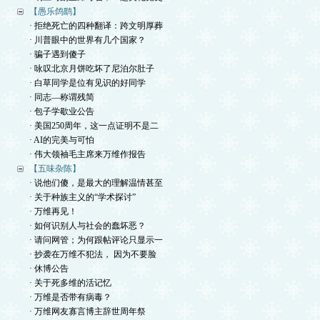
【愚乐鸽鹞】
· 拒绝死亡的四种翻译：跨文明厚葬
· 川普眼中的世界有几个国家？
· 骗子遇到傻子
· 咏叹北京月饼吃坏了尼泊尔肚子
· 白草同学是位有见识的好同学
· 同志—称谓残简
· 包子学歇业公告
· 美国250周年，这一点证明不是二
· AI的完美与可怕
· 伟大领袖毛主席来万维作报告
【五味杂陈】
· 说他们傻，是最大的理解温情甚至
· 关于种族主义的“学术探讨”
· 万维再见！
· 如何识别人与社会的蠢坏恶？
· 请问网管；为何跟帖评论只显示一
· 抄袭在万维不犯法， 因为不要脸
· 休博公告
· 关于死多维的活记忆
· 万维是否带有病毒？
· 万维网友寡言博主辞世周年祭