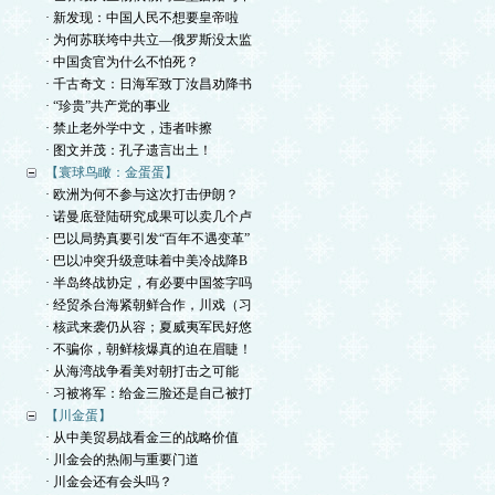
· 新发现：中国人民不想要皇帝啦
· 为何苏联垮中共立—俄罗斯没太监
· 中国贪官为什么不怕死？
· 千古奇文：日海军致丁汝昌劝降书
· “珍贵”共产党的事业
· 禁止老外学中文，违者咔擦
· 图文并茂：孔子遗言出土！
【寰球鸟瞰：金蛋蛋】
· 欧洲为何不参与这次打击伊朗？
· 诺曼底登陆研究成果可以卖几个卢
· 巴以局势真要引发“百年不遇变革”
· 巴以冲突升级意味着中美冷战降B
· 半岛终战协定，有必要中国签字吗
· 经贸杀台海紧朝鲜合作，川戏（习
· 核武来袭仍从容；夏威夷军民好悠
· 不骗你，朝鲜核爆真的迫在眉睫！
· 从海湾战争看美对朝打击之可能
· 习被将军：给金三脸还是自己被打
【川金蛋】
· 从中美贸易战看金三的战略价值
· 川金会的热闹与重要门道
· 川金会还有会头吗？