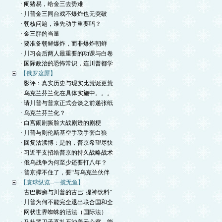
· 阉猪易，给金三去势难
· 川普金三同台戏不爆炸也无突破
· 朝核问题，谁先动手重要吗？
· 金三胖的当量
· 要准备朝鲜爆炸，而非爆炸朝鲜
· 川习会后两人最重要的功课与白卷
· 国际政治的恐怖常识，连川普都学
【俄罗这厮】
· 影评：真实历史与现实比荒诞更荒
· 乌克兰芬兰化在具体实施中。。。
· 请川普与普京正式会谈之前递张纸
· 乌克兰芬兰化？
· 白宫闹剧撕脸大战剧透的剧梗
· 川普与则伦斯基空手联手套白狼
· 回复沽渎博：是的，普京希望尽快
· 习近平支招给普京的持久战略战术
· 俄乌战争为何至少还要打八年？
· 普京撑不住了，要“与乌克兰伙伴
【寰球纵览--一揽无鱼】
· 古巴脚癣与川普的古巴"提神饮料”
· 川普为何不能完全退出联合国和全
· 网状世界蜘蛛的活法（国际法）