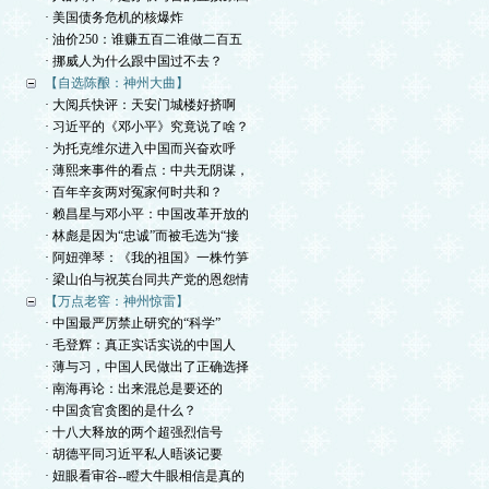
· 美国债务危机的核爆炸
· 油价250：谁赚五百二谁做二百五
· 挪威人为什么跟中国过不去？
【自选陈酿：神州大曲】
· 大阅兵快评：天安门城楼好挤啊
· 习近平的《邓小平》究竟说了啥？
· 为托克维尔进入中国而兴奋欢呼
· 薄熙来事件的看点：中共无阴谋，
· 百年辛亥两对冤家何时共和？
· 赖昌星与邓小平：中国改革开放的
· 林彪是因为“忠诚”而被毛选为“接
· 阿妞弹琴：《我的祖国》一株竹笋
· 梁山伯与祝英台同共产党的恩怨情
【万点老窖：神州惊雷】
· 中国最严厉禁止研究的“科学”
· 毛登辉：真正实话实说的中国人
· 薄与习，中国人民做出了正确选择
· 南海再论：出来混总是要还的
· 中国贪官贪图的是什么？
· 十八大释放的两个超强烈信号
· 胡德平同习近平私人晤谈记要
· 妞眼看审谷--瞪大牛眼相信是真的