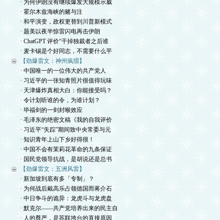
· 为何伊朗没有继续爆发大规模示威
· 霍尔木兹海峡的赌与注
· 和平演变，政权更替到川普新模式
· 题美以夜半惊雷闪电再击伊朗
· ChatGPT 评价“干掉独裁者之后谁
· 麦卡锡是个好同志，不需要什么平
【劲爆雷文：神州疯擂】
· 中国唯一的一位伟大的共产党人
· 习近平的一张知青照片很值得玩味
· 天津爆炸真相大白：你能接受吗？
· 令计划听谁的令，为谁计划？
· 毕福剑的一剑封喉效应
· 毛泽东的绝密文稿《我的自我评价
· 习近平“失踪”期间致中央常委与元
· 知识青年上山下乡好得很！
· 中国不会有茉莉花革命的九条保证
· 国民党领导抗战，是胡说还是总书
【劲爆雷文：五洲风雷】
· 新加坡到底有多「专制」？
· 为何战后戴高乐占领德国而蒋介石
· 中日争斗的诡异：龙虎斗与龙虎盘
· 默克尔——共产党培养出来的民主自
· 人的尊严，是苏联垮台的直接原因