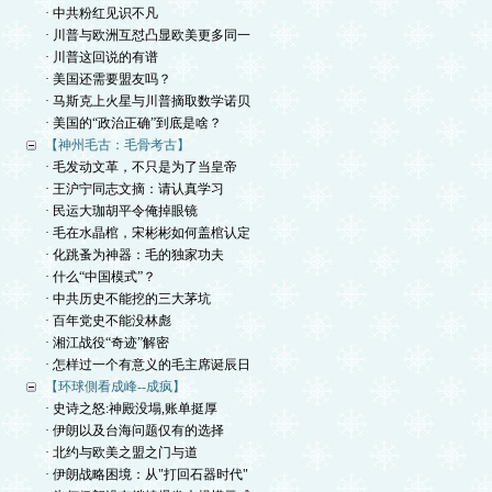
· 中共粉红见识不凡
· 川普与欧洲互怼凸显欧美更多同一
· 川普这回说的有谱
· 美国还需要盟友吗？
· 马斯克上火星与川普摘取数学诺贝
· 美国的“政治正确”到底是啥？
【神州毛古：毛骨考古】
· 毛发动文革，不只是为了当皇帝
· 王沪宁同志文摘：请认真学习
· 民运大珈胡平令俺掉眼镜
· 毛在水晶棺，宋彬彬如何盖棺认定
· 化跳蚤为神器：毛的独家功夫
· 什么“中国模式”？
· 中共历史不能挖的三大茅坑
· 百年党史不能没林彪
· 湘江战役“奇迹”解密
· 怎样过一个有意义的毛主席诞辰日
【环球側看成峰--成疯】
· 史诗之怒:神殿没塌,账单挺厚
· 伊朗以及台海问题仅有的选择
· 北约与欧美之盟之门与道
· 伊朗战略困境：从"打回石器时代"