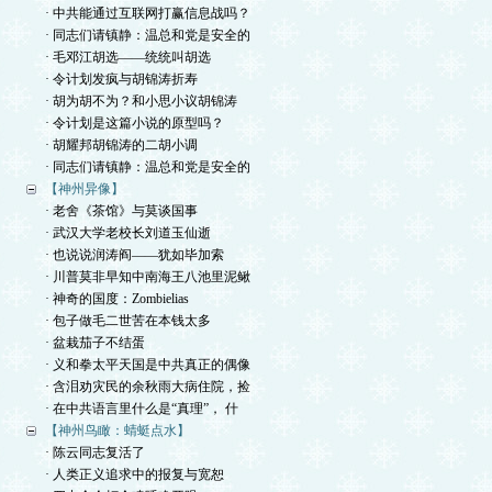
· 中共能通过互联网打赢信息战吗？
· 同志们请镇静：温总和党是安全的
· 毛邓江胡选——统统叫胡选
· 令计划发疯与胡锦涛折寿
· 胡为胡不为？和小思小议胡锦涛
· 令计划是这篇小说的原型吗？
· 胡耀邦胡锦涛的二胡小调
· 同志们请镇静：温总和党是安全的
【神州异像】
· 老舍《茶馆》与莫谈国事
· 武汉大学老校长刘道玉仙逝
· 也说说润涛阎——犹如毕加索
· 川普莫非早知中南海王八池里泥鳅
· 神奇的国度：Zombielias
· 包子做毛二世苦在本钱太多
· 盆栽茄子不结蛋
· 义和拳太平天国是中共真正的偶像
· 含泪劝灾民的余秋雨大病住院，捡
· 在中共语言里什么是“真理”， 什
【神州鸟瞰：蜻蜓点水】
· 陈云同志复活了
· 人类正义追求中的报复与宽恕