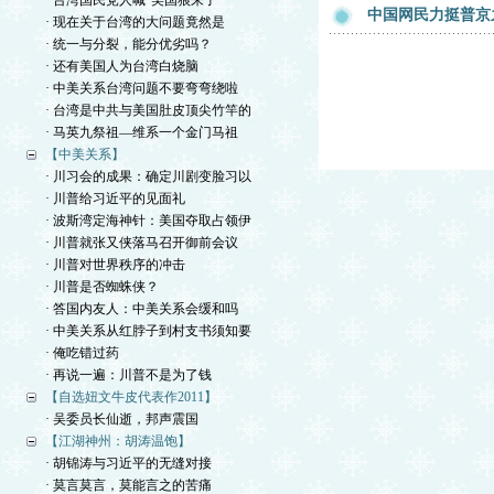
· 台湾国民党人喊“美国狼来了”
中国网民力挺普京
· 现在关于台湾的大问题竟然是
· 统一与分裂，能分优劣吗？
· 还有美国人为台湾白烧脑
· 中美关系台湾问题不要弯弯绕啦
· 台湾是中共与美国肚皮顶尖竹竿的
· 马英九祭祖—维系一个金门马祖
【中美关系】
· 川习会的成果：确定川剧变脸习以
· 川普给习近平的见面礼
· 波斯湾定海神针：美国夺取占领伊
· 川普就张又侠落马召开御前会议
· 川普对世界秩序的冲击
· 川普是否蜘蛛侠？
· 答国内友人：中美关系会缓和吗
· 中美关系从红脖子到村支书须知要
· 俺吃错过药
· 再说一遍：川普不是为了钱
【自选妞文牛皮代表作2011】
· 吴委员长仙逝，邦声震国
【江湖神州：胡涛温饱】
· 胡锦涛与习近平的无缝对接
· 莫言莫言，莫能言之的苦痛