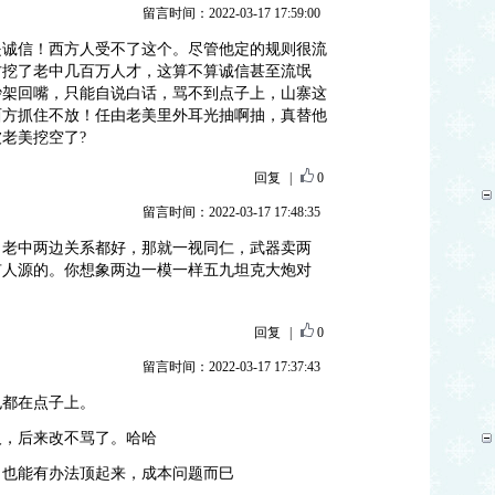
留言时间：2022-03-17 17:59:00
是诚信！西方人受不了这个。尽管他定的规则很流
方挖了老中几百万人才，这算不算诚信甚至流氓
吵架回嘴，只能自说白话，骂不到点子上，山寨这
西方抓住不放！任由老美里外耳光抽啊抽，真替他
老美挖空了?
回复
|
0
留言时间：2022-03-17 17:48:35
，老中两边关系都好，那就一视同仁，武器卖两
有人源的。你想象两边一模一样五九坦克大炮对
回复
|
0
留言时间：2022-03-17 17:37:43
也都在点子上。
人，后来改不骂了。哈哈
了也能有办法顶起来，成本问题而巳