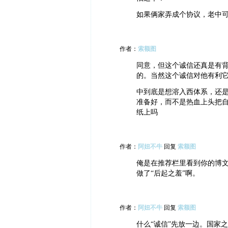
如果俩家弄成个协议，老中
作者：
索额图
同意，但这个诚信还真是有
的。当然这个诚信对他有利
中到底是想溶入西体系，还
准备好，而不是热血上头把自
纸上吗
作者：
阿妞不牛
回复
索额图
俺是在推荐栏里看到你的博文
做了“后起之羞”啊。
作者：
阿妞不牛
回复
索额图
什么“诚信”先放一边。国家