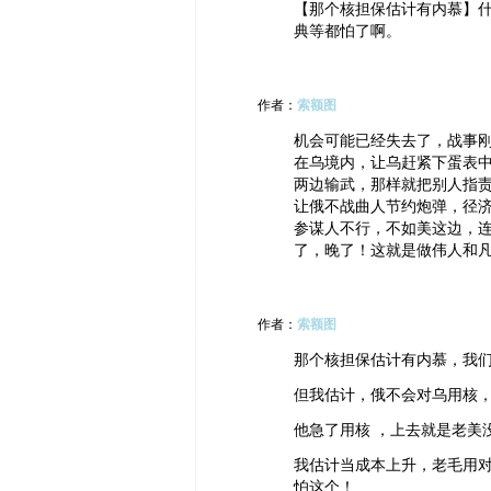
【那个核担保估计有内慕】什
典等都怕了啊。
作者：
索额图
机会可能已经失去了，战事
在乌境内，让乌赶紧下蛋表
两边输武，那样就把别人指
让俄不战曲人节约炮弹，径济
参谋人不行，不如美这边，
了，晚了！这就是做伟人和
作者：
索额图
那个核担保估计有内慕，我
但我估计，俄不会对乌用核
他急了用核 ，上去就是老美
我估计当成本上升，老毛用
怕这个！