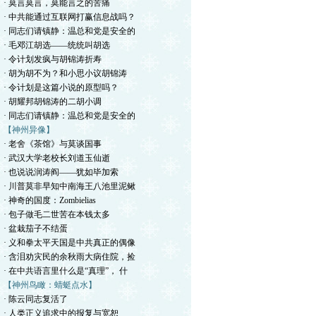
· 莫言莫言，莫能言之的苦痛
· 中共能通过互联网打赢信息战吗？
· 同志们请镇静：温总和党是安全的
· 毛邓江胡选——统统叫胡选
· 令计划发疯与胡锦涛折寿
· 胡为胡不为？和小思小议胡锦涛
· 令计划是这篇小说的原型吗？
· 胡耀邦胡锦涛的二胡小调
· 同志们请镇静：温总和党是安全的
【神州异像】
· 老舍《茶馆》与莫谈国事
· 武汉大学老校长刘道玉仙逝
· 也说说润涛阎——犹如毕加索
· 川普莫非早知中南海王八池里泥鳅
· 神奇的国度：Zombielias
· 包子做毛二世苦在本钱太多
· 盆栽茄子不结蛋
· 义和拳太平天国是中共真正的偶像
· 含泪劝灾民的余秋雨大病住院，捡
· 在中共语言里什么是“真理”， 什
【神州鸟瞰：蜻蜓点水】
· 陈云同志复活了
· 人类正义追求中的报复与宽恕