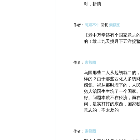
对，折腾
作者：
阿妞不牛
回复
索额图
【老中万幸还有个国家意志的
的！敢上九天揽月下五洋捉
作者：
索额图
乌国那些二人从起初就二的
样的？由于那些西化人多钱
感觉。祸从那时埋下的，人
劣人治国生生坑了一个国家
好。问题本质不在径济，而
词，是实打打的东西，国家
意志的，不太差的
作者：
索额图