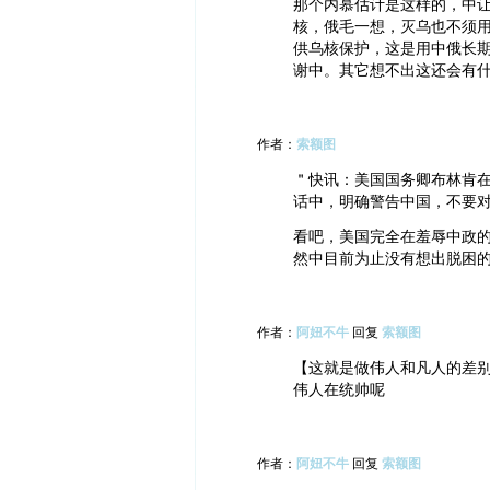
那个内慕估计是这样的，中
核，俄毛一想，灭乌也不须
供乌核保护，这是用中俄长
谢中。其它想不出这还会有
作者：
索额图
＂快讯：美国国务卿布林肯在
话中，明确警告中国，不要
看吧，美国完全在羞辱中政的
然中目前为止没有想出脱困
作者：
阿妞不牛
回复
索额图
【这就是做伟人和凡人的差别
伟人在统帅呢
作者：
阿妞不牛
回复
索额图