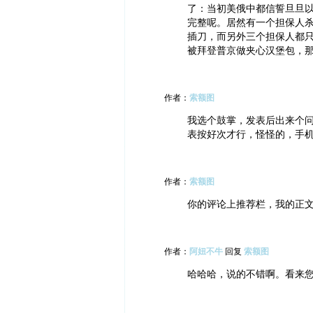
了：当初美俄中都信誓旦旦
完整呢。居然有一个担保人
插刀，而另外三个担保人都只
被拜登普京做夹心汉堡包，
作者：
索额图
我选个鼓掌，发表后出来个
表按好次才行，怪怪的，手
作者：
索额图
你的评论上推荐栏，我的正文
作者：
阿妞不牛
回复
索额图
哈哈哈，说的不错啊。看来