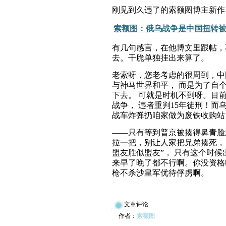
刚见到久违了的索额图博主新作
索额图：俄乌战争是中国扭转
有几句感言，在他博文里跟帖，
去。干脆单独挂出来算了。
老索呀，您老考虑的很周到，中
与神马世界和平， 而是为了自
下去。 可就是时机不到呀。目
战争， 违者重判15年徒刑！
战车炸弹扔咱家做为废铁收购站
——只有等到普京被揍得鼻青脸
拉一把，别让人家把兄弟揍死， 
盟友胜似盟友”， 只有这个时
来早了晚了都不行啊。你没资格
枪不杀沙皇军优待俘虏啊。
文章评论
作者：
索额图