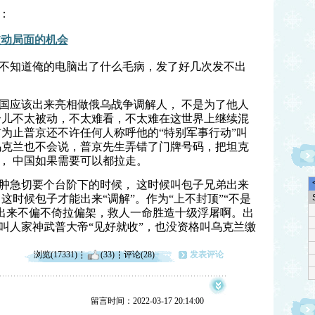
：
被动局面的机会
不知道俺的电脑出了什么毛病，发了好几次发不出
国应该出来亮相做俄乌战争调解人， 不是为了他人
个儿不太被动，不太难看，不太难在这世界上继续混
前为止普京还不许任何人称呼他的“特别军事行动”叫
而乌克兰也不会说，普京先生弄错了门牌号码，把坦克
， 中国如果需要可以都拉走。
肿急切要个台阶下的时候， 这时候叫包子兄弟出来
这时候包子才能出来“调解”。作为“上不封顶”“不是
候出来不偏不倚拉偏架，救人一命胜造十级浮屠啊。出
叫人家神武普大帝“见好就收”，也没资格叫乌克兰缴
浏览(17331)
(33)
评论(28)
发表评论
留言时间：2022-03-17 20:14:00