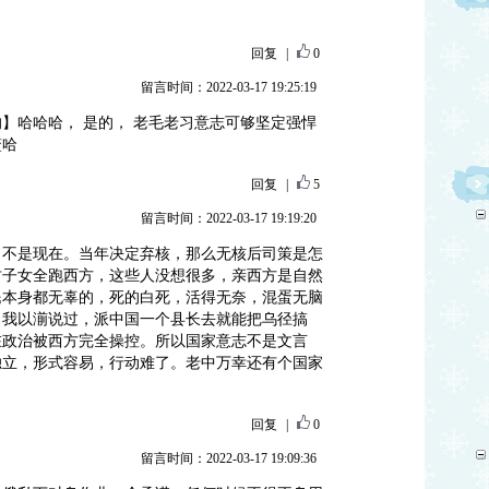
回复
|
0
留言时间：2022-03-17 19:25:19
】哈哈哈， 是的， 老毛老习意志可够坚定强悍
鳖哈
回复
|
5
留言时间：2022-03-17 19:19:20
，不是现在。当年决定弃核，那么无核后司策是怎
财子女全跑西方，这些人没想很多，亲西方是自然
民本身都无辜的，死的白死，活得无奈，混蛋无脑
。我以湔说过，派中国一个县长去就能把乌径搞
在政治被西方完全操控。所以国家意志不是文言
独立，形式容易，行动难了。老中万幸还有个国家
回复
|
0
留言时间：2022-03-17 19:09:36