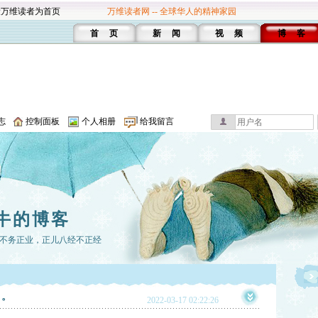
设万维读者为首页
万维读者网 -- 全球华人的精神家园
首 页
新 闻
视 频
博 客
志
控制面板
个人相册
给我留言
牛的博客
不务正业，正儿八经不正经
。。
2022-03-17 02:22:26