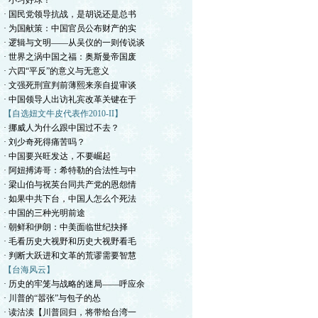
· 小习好球！
· 国民党领导抗战，是胡说还是总书
· 为国献策：中国官员公布财产的实
· 逻辑与文明——从吴仪的一则传说谈
· 世界之涡中国之福：奥斯曼帝国废
· 六四“平反”的意义与无意义
· 文强死刑宣判前薄熙来亲自提审谈
· 中国领导人出访礼宾改革关键在于
【自选妞文牛皮代表作2010-II】
· 挪威人为什么跟中国过不去？
· 刘少奇死得痛苦吗？
· 中国要兴旺发达，不要崛起
· 阿妞搏涛哥：希特勒的合法性与中
· 梁山伯与祝英台同共产党的恩怨情
· 如果中共下台，中国人怎么个死法
· 中国的三种光明前途
· 朝鲜和伊朗：中美面临世纪抉择
· 毛看历史大视野和历史大视野看毛
· 判断大跃进和文革的荒谬需要智慧
【台海风云】
· 历史的牢笼与战略的迷局——呼应余
· 川普的“嚣张”与包子的怂
· 读沽渎【川普回归，将带给台湾一