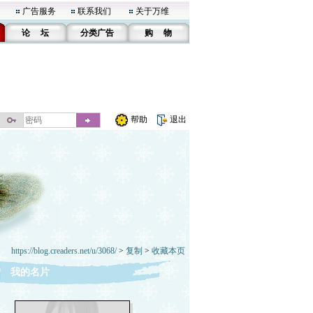
广告服务
联系我们
关于万维
论 坛
分类广告
购 物
帮助
退出
https://blog.creaders.net/u/3068/
>
复制
>
收藏本页
我的名片