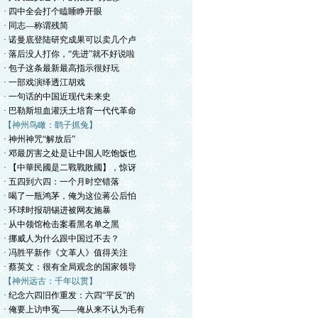
· 四中全会打个瞌睡睁开眼
· 同志—称谓残简
· 诺曼底登陆研究成果可以卖几个卢
· 落后没人打你，“先进”就不好说啦
· 包子这条最新最高指示很好玩
· 一部戏演绎透江胡戏
· 一句话的中国近现代未来史
· 巴勒斯坦血灌沃土培育一代代革命
【神州鸟瞰：鹞子抓兔】
· 神州神咒“解放后”
· 邓最厉害之处是让中国人吃饱饭也
· 【中華民國是二戰戰敗國】，惊讶
· 五四到六四：一个月时空错落
· 喝了一瓶鸿茅，俺为这位蒋公后怕
· 环球时报胡锡进被网友施暴
· 从中领馆枪击案看黑名单之黑
· 挪威人为什么跟中国过不去？
· 冯胜平新作《文革人》值得关注
· 蔡英文：很有全局观念的国家领导
【神州远古：千年以贯】
· 纪念六四旧作重发：六四“平反”的
· 俺要上访申冤——俺从来不认为毛有