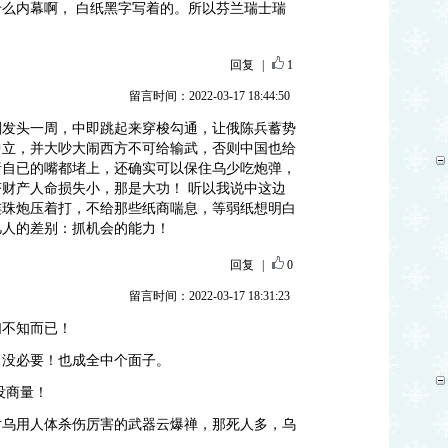
么内幕啊， 白纸黑字写着的。所以芬兰瑞士瑞
回复
|
1
留言时间：2022-03-17 18:44:50
刚发头一周，中即跳起来穿梭勾通，让俄陈兵蓄势
中立，并大吵大闹西方不可给输武，否则中国也给
责自已的嘴都堵上，还确实可以保住乌少吃炮弹，
财产人命损失小，那是大功！ 听以我说中这边
连珠炮压着打，不给那些纸商喘息，等弱纸想明白
凡人的差别：抓机会的能力！
回复
|
0
留言时间：2022-03-17 18:31:23
们不知而已！
，没必要！也成全中个面子。
没商量！
对乌用人体杀伤厉害的武器云爆禅，那死人多，乌