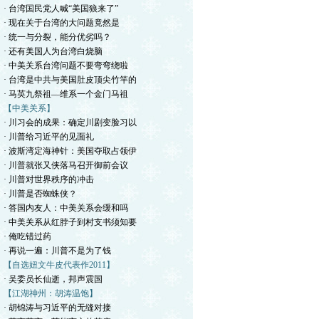
· 台湾国民党人喊“美国狼来了”
· 现在关于台湾的大问题竟然是
· 统一与分裂，能分优劣吗？
· 还有美国人为台湾白烧脑
· 中美关系台湾问题不要弯弯绕啦
· 台湾是中共与美国肚皮顶尖竹竿的
· 马英九祭祖—维系一个金门马祖
【中美关系】
· 川习会的成果：确定川剧变脸习以
· 川普给习近平的见面礼
· 波斯湾定海神针：美国夺取占领伊
· 川普就张又侠落马召开御前会议
· 川普对世界秩序的冲击
· 川普是否蜘蛛侠？
· 答国内友人：中美关系会缓和吗
· 中美关系从红脖子到村支书须知要
· 俺吃错过药
· 再说一遍：川普不是为了钱
【自选妞文牛皮代表作2011】
· 吴委员长仙逝，邦声震国
【江湖神州：胡涛温饱】
· 胡锦涛与习近平的无缝对接