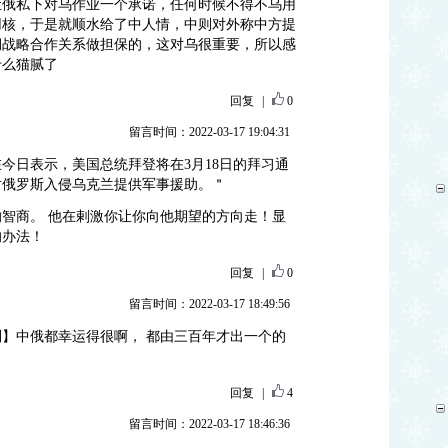
让俄私下对乌作业一个承诺，任何时候不得不乌用
用核，于是就顺水给了中人情，中则对外称中方提
期战略合作关系做担保的，这对乌很重要，所以感
什么猫腻了
回复
|
0
留言时间：2022-03-17 19:04:31
今日表示，美国总统拜登将在3月18日的拜习通
对俄罗斯入侵乌克兰提供军事援助。＂
智商。 他在剌激你让你向他期望的方向走！显
的办法！
回复
|
0
留言时间：2022-03-17 18:49:56
】中俄都幸运得很啊， 都由三百年才出一个的
回复
|
4
留言时间：2022-03-17 18:46:36