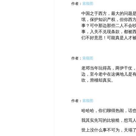
作者：
索额图
中国之于西方，最大的问题
氓，保护知识产权，但你西
事？可中那边那些二人不会
事，入关不兑现条款，都被
们不好意思！可能真是人才被
作者：
索额图
老邓当年玩得高，两伊干仗
边，至今老中在这俩地儿是
吹，滑稽却真实。
作者：
索额图
哈哈哈，你们聊得热闹，话
我其实先写的比较糙，想骂
世上没什么事不可为，天塌