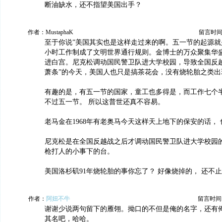
断油缺水，还不指望美国出手？
作者：MustaphaK
留言时间：20
至于你说”美国其实也是这样走过来的啊。五一节的起源就
小时工作制成了文明世界通行规则。金博士的万众聚集华
进白宫。尼克松调动国民警卫队进大学校园，导致全国反越
萧条”的今天，美国人也只是搞茶花会，没有烧轮胎之类出
有趣的是，有五一节的国家，童工也多得是，而工作七个
不过五一节。 所以这普世还真不容易。
老马金在1968年有老奥马今天这样天上地下的保安的话，
尼克松是在全国反越战之后才调动国民警卫队进大学校园
枪打人的小事下的台。
美国洛杉矶91年烧轮胎的事你忘了？ 好像烧掉的， 还不
作者：
阿妞不牛
留言时间：20
谢谢少说两句留下的雁翎。拗口的不但是俺的名字，还有
其名吧，哈哈。