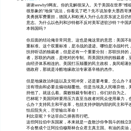
谢谢seewhy9网友。你的见解很深入。关于美国在世界“维
很形象的“地保”说法，你看见了吧？先不说加拿大墨西哥
美勇挑军费重担，德国人和欧洲人为什么在苏东波之后仍
意志。为什么以色列和沙特都不反对美军进驻沙特？中国
本韩国吗？
你后面的结论俺非常同意。这也是俺这里的意思：美国不
重标准。这个双重标准，是冷战的遗迹。哪怕是冷战时代
扶持听话的独裁者，但是还有一个重要分别：苏联扶持的
者，苏联的内政，是绝对的专制。而美国扶持的独裁者，
由经济体系相连的。美国打压颠覆的民主政权，臭民昭著
德政府，那就是冷酷地缘政治专家基辛格的杰作。
但是地缘政治利益以及文明冲突，还是要考量。怎么办？
没有理由和必要去煽动颠覆他。但是当埃及人民唾弃他，
持他了。就这么着。腐败独裁专制者们，你们好自为之。
巴林呢？美国同样要用压力直至当政者对民众使用暴力，
么办？支持民主和平改革，包括支持伊朗内部的民主和平
怕后院失火，尽管输出革命！
利比亚呢？卡达菲自己择善而行吧。
这些阿拉伯中东国家，本来就是一盘散沙你争我斗的独立
不会整成个泛阿拉伯穆斯林合众君主真主国。有油的卖油