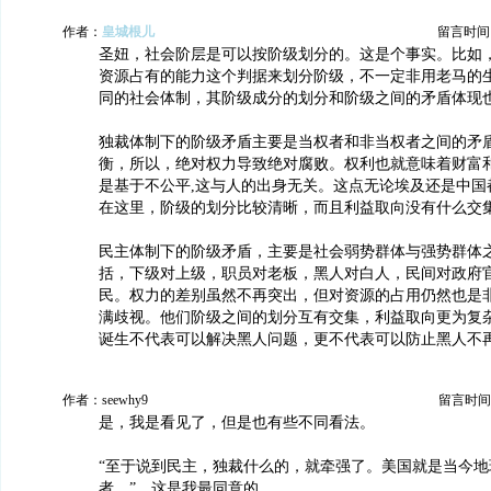
作者：
皇城根儿
留言时间：20
圣妞，社会阶层是可以按阶级划分的。这是个事实。比如
资源占有的能力这个判据来划分阶级，不一定非用老马的
同的社会体制，其阶级成分的划分和阶级之间的矛盾体现
独裁体制下的阶级矛盾主要是当权者和非当权者之间的矛
衡，所以，绝对权力导致绝对腐败。权利也就意味着财富
是基于不公平,这与人的出身无关。这点无论埃及还是中国
在这里，阶级的划分比较清晰，而且利益取向没有什么交
民主体制下的阶级矛盾，主要是社会弱势群体与强势群体
括，下级对上级，职员对老板，黑人对白人，民间对政府
民。权力的差别虽然不再突出，但对资源的占用仍然也是
满歧视。他们阶级之间的划分互有交集，利益取向更为复
诞生不代表可以解决黑人问题，更不代表可以防止黑人不
作者：seewhy9
留言时间：20
是，我是看见了，但是也有些不同看法。
“至于说到民主，独裁什么的，就牵强了。美国就是当今地
者。”，这是我最同意的。