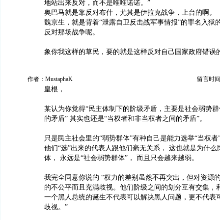
地站出来反对，而不是唯唯诺诺。”
奥巴马就是靠反对布什，尤其是伊拉克战争，上台的啊。
魏京生，就是背着“泄露自卫反击战军事情报”的罪名入狱
反对那场战争呢。
象你我这样的草民，要的就是这样反对自己国家政府错误
作者：MustaphaK
留言时间：20
皇根，
某认为你觉得“民主体制下的阶级矛盾，主要是社会弱势群
的矛盾” 其实也还是“当权者和非当权者之间的矛盾”。
只是民主社会里的“弱势群体”有种自己是能力选举“当权者
他们“选”出来的代表人跟他们毫无关系， 这也就是为什么
体， 永远是“社会弱势群体”， 而且只会越来越弱。
我完全同意你说的 “权力的差别虽然不再突出，但对资源
的不公平而且充满歧视。他们阶级之间的划分互有交集，
一个黑人总统的诞生不代表可以解决黑人问题，更不代表
歧视。”