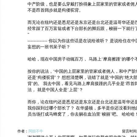
中产阶级，也是要么穿戴打扮得象上层家里的管家或者佣
不是昂首阔步就是痀偻驼背。
而无论在纽约还是悉尼还是东京还是台北还是温哥华还是
经常踩了百万富翁或者下台部长的脚后跟，梭丽一下就行
"
------------- 你以为你这些话是在说给谁听？ 是说给住
妄想的一班书呆子听？
哈哈，现在中国房子动辄百万， 马路上‘摩肩擦踵‘的哪个
按你的说法，‘中国的上层家里的管家或者佣人，和中产阶级
还是‘痀偻驼背’？ 想想清楚啊，说错了就是‘中国的’绝大
背’的。 我去中国，看见马路上摩肩接踵的几乎全是‘昂首
法， 就是中国人全是‘上层’？
而你，论在纽约还是悉尼还是东京还是台北还是温哥华还是
我你踩到过哪个部长了？ 在华盛顿，多半是你还没看到他
员当场打成马蜂窝了，你去躺在血泊里‘梭丽’吧。 哈哈哈
作者：
阿妞不牛
留言时间：20