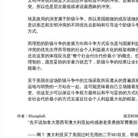
文明冲突说到底是人类思想开放程度不同的冲突。是最容
突。所以也是层次最低或者说最愚昧的冲突。
埃及政局的演变属于阶级斗争。所以美国能做的或应该做
意识形态和文明冲突的不同优先去影响和引导这个阶级斗
方式。
而理想的阶级斗争的发展方向和斗争方式应当是与国家利
冲突的优先次序所导致的社会个人利益最大化的框架相吻
念在这里的体现应当是“整个社会付出代价最小”的概念。
理智的，愿意妥协的非暴力状态下，阶级斗争的结果让全
能最小。
至于美国在这场阶级斗争中的立场采取所应遵从的普遍原
远地与弱势的一方站在一起。这可能意味着自己立场随着
变。但这至少可以保证斗争双方最终以和平与妥协的方式
全社会代价最小的方式去逼近社会个人利益最大化的框架
作者：MustaphaK
留言时间：20
"先不说加拿大墨西哥澳大利亚如何感谢老美勇挑军费重担
----- 啊？ 澳大利亚买了美国过时无用的二手M1坦克，