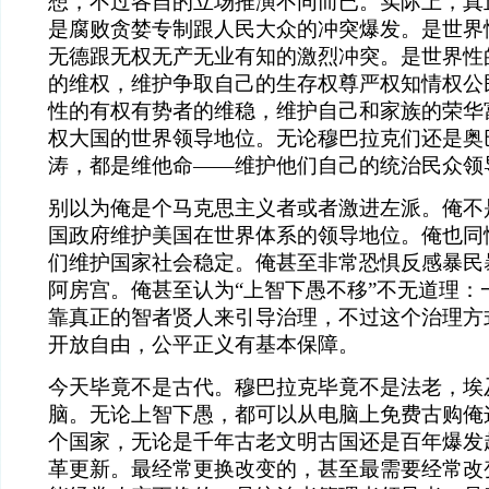
想，不过各自的立场推演不同而已。实际上，真
是腐败贪婪专制跟人民大众的冲突爆发。是世界
无德跟无权无产无业有知的激烈冲突。是世界性
的维权，维护争取自己的生存权尊严权知情权公
性的有权有势者的维稳，维护自己和家族的荣华
权大国的世界领导地位。无论穆巴拉克们还是奥
涛，都是维他命——维护他们自己的统治民众领导
别以为俺是个马克思主义者或者激进左派。俺不
国政府维护美国在世界体系的领导地位。俺也同
们维护国家社会稳定。俺甚至非常恐惧反感暴民
阿房宫。俺甚至认为“上智下愚不移”不无道理：
靠真正的智者贤人来引导治理，不过这个治理方
开放自由，公平正义有基本保障。
今天毕竟不是古代。穆巴拉克毕竟不是法老，埃
脑。无论上智下愚，都可以从电脑上免费古购俺
个国家，无论是千年古老文明古国还是百年爆发
革更新。最经常更换改变的，甚至最需要经常改