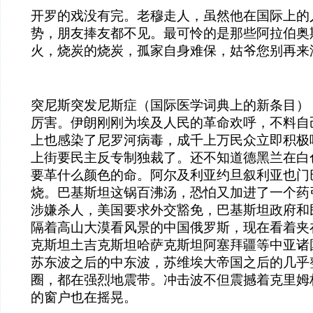
开罗的戏没有完。老穆走人，虽然他在国际上的
势，朋友捧友都不见。最可怜的是那些阿拉伯奥
火，烧炭的烧炭，孤家自身难保，姑爷您别再来
突尼斯突发尼斯症（国际医学词典上的新条目）
厉害。伊朗刚刚为埃及人民的革命欢呼，不料自
上也感染了尼罗河病毒，成千上万民众立即积极
上街要民主反专制独裁了。还不知道德黑兰在白
要革什么颜色的命。阿尔及利亚约旦叙利亚也门
烧。巴基斯坦这锅百沸汤，恐怕又加进了一个药
涉嫌杀人，美国要求外交豁免，巴基斯坦政府和
隔着高山大漠看风景的中国俄罗斯，现在看着夹
克斯坦土吉克斯坦哈萨克斯坦阿塞拜疆等中亚诸
苏东波之后的中东波，苏维埃大帝国之后的几乎
圈，都在强烈地震带。冲击波不但震撼着克里姆
的窗户也在摇晃。