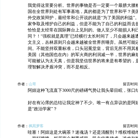
我觉得这里要分析。世界的事物是否一定要一个最膀大腰
国在全世界到处有军事基地，真的都是为了世界和平？美
外交政策辩护，最经常和公开说的就是“为了美国的利益”
家争取及维护自己的利益，但是不能为了自己的利益而去
恰恰是太经常在国际舞台上见到的。做人至少不能损人利
同？！“强权就是真理”已经横行太长时间了，只会越来越
文主义，丛林原则只会越来越被全世界所唾弃。虽然可能
间。不能坚持双重标准，口头冠冕堂皇，背后无所不用其
美国（其他国也在内）的军火商的利润减一半，世界的麻
可能被认为太天真，但是我坚信世界的将来是有希望的，
理智解决矛盾冲突，而不是相反。
作者：
山哥
留言时间：20
阿妞这种飞流直下3000尺的磅礡气势让我头晕目眩，张口
好在有沁霈的总结让我定神了不少。唯一有点异议的是阿
是“政治学家”？
作者：
枫苑梦客
留言时间：20
哇塞！阿妞这是大碗茶？迷魂汤？还是清醒剂？维权维稳