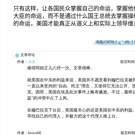
只有这样，让各国民众掌握自己的命运，掌握他
大臣的命运，而不是通过什么国王总统去掌握操
的命运，美国才能真正从道义上和实际上领导维
浏览(15976)
(6)
文章评论
作者：
侃侃
留言时间：20
难得阿妞正儿八经一次。文章很棒。
就美国在中东的利益来说，美国并不愿意看到穆巴拉克被
一直以来坚持的“自由、民主”理念，又使得它无法公开、
克。因而，美国在埃及此次事件上略有尴尬。不过，最终还
益”的冲突中占了上风。
在穆巴拉克下台后，美国最关心的还是美国在中东的利益
寻找自己的代理人，并极力把这个代理人推上台。
作者：brown68
留言时间：20