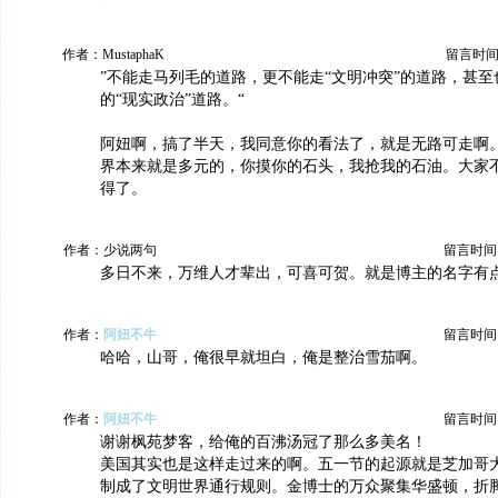
作者：MustaphaK
留言时间：20
”不能走马列毛的道路，更不能走“文明冲突”的道路，甚
的“现实政治”道路。“
阿妞啊，搞了半天，我同意你的看法了，就是无路可走啊
界本来就是多元的，你摸你的石头，我抢我的石油。大家
得了。
作者：少说两句
留言时间：20
多日不来，万维人才辈出，可喜可贺。就是博主的名字有
作者：
阿妞不牛
留言时间：20
哈哈，山哥，俺很早就坦白，俺是整治雪茄啊。
作者：
阿妞不牛
留言时间：20
谢谢枫苑梦客，给俺的百沸汤冠了那么多美名！
美国其实也是这样走过来的啊。五一节的起源就是芝加哥
制成了文明世界通行规则。金博士的万众聚集华盛顿，折