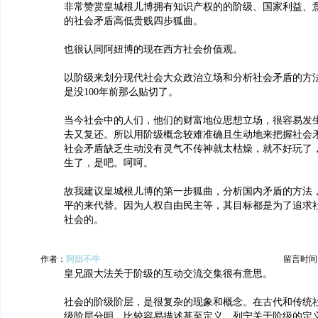
非常赞赏皇城根儿博拥有知识产权的的阶级、国家利益、
的社会矛盾高低贵贱四步狐曲。
也很认同阿妞博的现在西方社会价值观。
以阶级来划分现代社会大众政治立场和分析社会矛盾的方
是没100年前那么贴切了。
当今社会中的人们，他们的财富地位思想立场，很容易发
去又复还。所以用阶级概念较难准确且生动地来把握社会
社会矛盾缺乏生动没有灵气不传神就太枯燥，就不好玩了
生了，是吧。呵呵。
故我建议皇城根儿博的第一步狐曲，分析国内矛盾的方法
平的来代替。因为人权自由民主等，其目标都是为了追求
社会的。
作者：
阿妞不牛
留言时间：20
皇兄跟大法关于阶级的互动交流交集很有意思。
社会的阶级阶层，是很复杂的现象和概念。在古代和传统
级阶层分明，比较容易描述甚至定义。列宁关于阶级的定