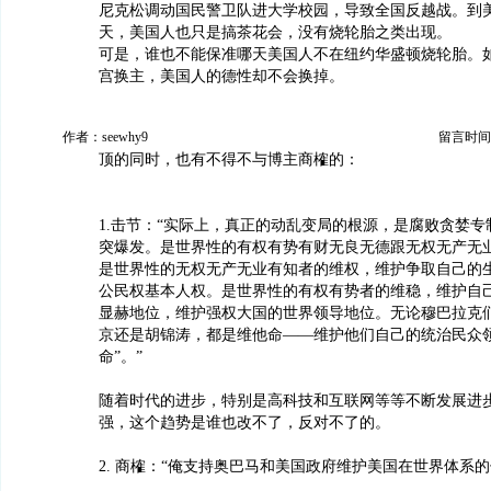
尼克松调动国民警卫队进大学校园，导致全国反越战。到美
天，美国人也只是搞茶花会，没有烧轮胎之类出现。
可是，谁也不能保准哪天美国人不在纽约华盛顿烧轮胎。
宫换主，美国人的德性却不会换掉。
作者：seewhy9
留言时间：20
顶的同时，也有不得不与博主商榷的：
1.击节：“实际上，真正的动乱变局的根源，是腐败贪婪
突爆发。是世界性的有权有势有财无良无德跟无权无产无
是世界性的无权无产无业有知者的维权，维护争取自己的
公民权基本人权。是世界性的有权有势者的维稳，维护自
显赫地位，维护强权大国的世界领导地位。无论穆巴拉克
京还是胡锦涛，都是维他命——维护他们自己的统治民众领
命”。”
随着时代的进步，特别是高科技和互联网等等不断发展进
强，这个趋势是谁也改不了，反对不了的。
2. 商榷：“俺支持奥巴马和美国政府维护美国在世界体系的