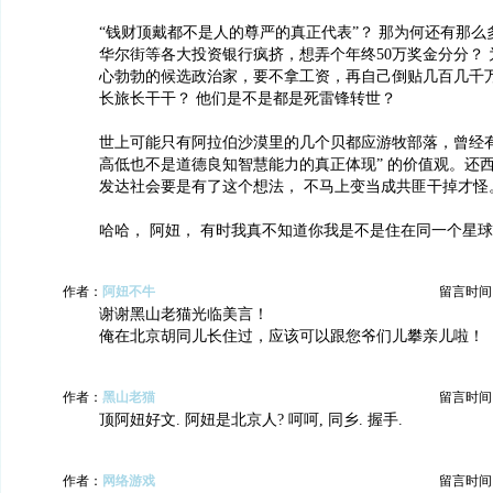
“钱财顶戴都不是人的尊严的真正代表”？ 那为何还有那
华尔街等各大投资银行疯挤，想弄个年终50万奖金分分？
心勃勃的候选政治家，要不拿工资，再自己倒贴几百几千
长旅长干干？ 他们是不是都是死雷锋转世？
世上可能只有阿拉伯沙漠里的几个贝都应游牧部落，曾经有
高低也不是道德良知智慧能力的真正体现” 的价值观。还西
发达社会要是有了这个想法， 不马上变当成共匪干掉才怪
哈哈， 阿妞， 有时我真不知道你我是不是住在同一个星
作者：
阿妞不牛
留言时间：20
谢谢黑山老猫光临美言！
俺在北京胡同儿长住过，应该可以跟您爷们儿攀亲儿啦！
作者：
黑山老猫
留言时间：20
顶阿妞好文. 阿妞是北京人? 呵呵, 同乡. 握手.
作者：
网络游戏
留言时间：20