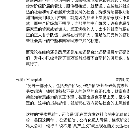
谢谢网游小哥！你厉害啊，如果俺玩电脑也跟你靠边，就
你对阶级阶层的看法，跟俺很接近。就是说，在传统的社
达的社会和许多看起来快速发展的社会，阶级阶层都很明
洲到南美到印度到中国。就是因为那里上层统治家族和下
然，而中产阶级却不明显：连那里的中产阶级，许多也是
层家里的管家或者佣人。反正满街的人，太多的趾高气扬
正的正人君子队伍，虽然在出现扩大，但是他们受到的挤
些社会真正的中坚和国家民族中兴的标志。
而无论在纽约还是悉尼还是东京还是台北还是温哥华还是
们，升斗小民经常踩了百万富翁或者下台部长的脚后跟，
就行了。
作者：MustaphaK
留言时间：20
“另外一部分人，包括资产阶级小资产阶级甚至破落贵族甚
另类想法：钱财顶戴都不是人的尊严的真正代表，财富多
德良知智慧能力的真正体现，甚至命运也不是上天，至少
定的。这样的另类思维，就是现在西方发达社会的主流价值
这样的“另类思维”，还会是“现在西方发达社会的主流价值
哈，美国这两年， 公还私债，公有化私人亏损，慷慨解公
私人公司，银行？ 说不定“共产主义”就是现在西方发达社