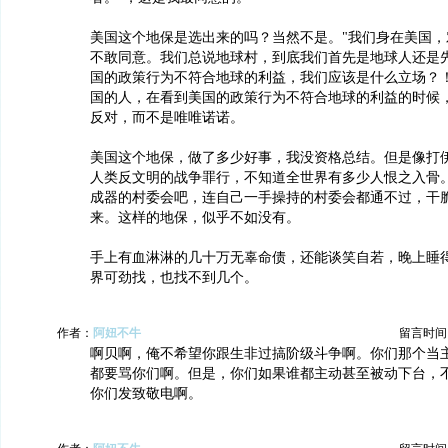
美国这个地保是选出来的吗？当然不是。"我们身在美国，
不敢同意。我们总说地球村，到底我们首先是地球人还是
国的政策行为不符合地球的利益，我们应该是什么立场？
国的人，在看到美国的政策行为不符合地球的利益的时候
反对，而不是唯唯诺诺。
美国这个地保，做了多少好事，我没资格总结。但是像打伊
人类反文明的战争罪行，不知道全世界有多少人恨之入骨
成器的村委会吧，连自己一手操持的村委会都通不过，干
来。这样的地保，似乎不如没有。
手上有血淋淋的几十万无辜命债，还能谈笑自若，晚上睡
界可劲找，也找不到几个。
作者：
阿妞不牛
留言时间：20
啊贝啊，俺不希望你跟生非过搞阶级斗争啊。你们那个当
都要骂你们啊。但是，你们如果谁都主动甚至被动下台，
你们发致敬电啊。