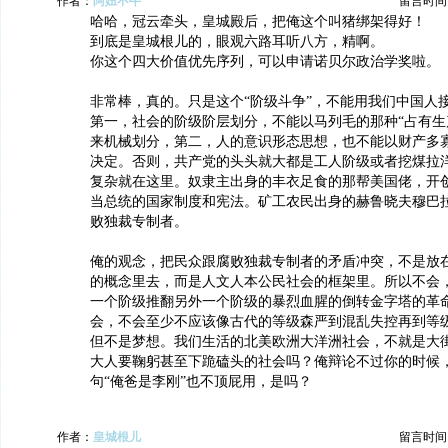
作者：
阿妞不牛
留言时间：20
哈哈，冠云牵头，皇城殿后，把俺这个叫猪绑架得好！
到底是皇城根儿的，眼观六路耳听八方，精啊。
你这个四大价值优先序列，可以申请诺贝尔政治学奖啦。
非常棒，真的。只是这个“阶级斗争”，不能用我们中国人
第一，社会的阶级阶层划分，不能以马列毛的那种“占有生
来机械划分，第二，人的意识形态思想，也不能以财产多
决定。否则，共产党的头头就大都是工人阶级或者挖煤拉
复杂就在这里。奴隶主出身的丰衣足食的那帮美国佬，开
当总统的国家制度和宪法。矿工农民出身的赫鲁晓夫穆巴
败独裁专制者。
俺的观念，把民众跟腐败独裁专制者的矛盾冲突，不是放
的概念里去，而是人文人本公民社会的框架里。所以不会
一个阶级推翻另外一个阶级的暴烈血腥的倒转金字塔的革
会，不会至少不应该像古代的等级森严到混乱失控再到等
但不是梦想。我们生活的北美欧洲大洋洲社会，不就是大
大人要鞠躬甚至下跪磕头的社会吗？俺辩论不过你的时候
句“俺爸是李刚”也不顶屁用，是吗？
作者：
皇城根儿
留言时间：20