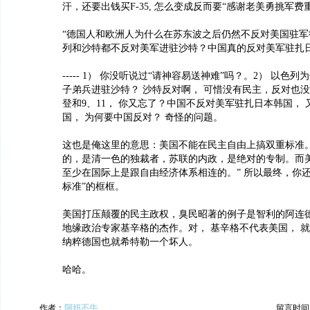
汗，还要出钱买F-35, 怎么变成反而要“感谢老美勇挑军费
“德国人和欧洲人为什么在苏东波之后仍然不反对美国驻军
列和沙特都不反对美军进驻沙特？中国真的反对美军驻扎日
----- 1） 你没听说过“请神容易送神难”吗？。2） 以色
子弟兵进驻沙特？ 沙特反对啊， 可惜没有民主，反对也
登和9、11， 你又忘了？中国不反对美军驻扎日本韩国，
国， 为何要中国反对？ 奇怪的问题。
这也是俺这里的意思：美国不能在民主自由上搞双重标准。
的，是清一色的独裁者，苏联的内政，是绝对的专制。而
至少在国际上是跟自由经济体系相连的。” 所以最终，你
标准”的框框。
美国打压颠覆的民主政权，臭民昭著的例子是智利的阿连
地缘政治专家基辛格的杰作。对， 基辛格不代表美国， 
纳粹德国也就希特勒一个坏人。
哈哈。
作者：
阿妞不牛
留言时间：20