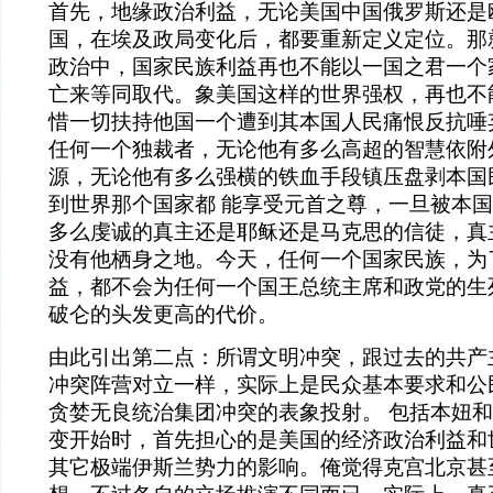
首先，地缘政治利益，无论美国中国俄罗斯还是
国，在埃及政局变化后，都要重新定义定位。那
政治中，国家民族利益再也不能以一国之君一个
亡来等同取代。象美国这样的世界强权，再也不
惜一切扶持他国一个遭到其本国人民痛恨反抗唾
任何一个独裁者，无论他有多么高超的智慧依附
源，无论他有多么强横的铁血手段镇压盘剥本国
到世界那个国家都 能享受元首之尊，一旦被本
多么虔诚的真主还是耶稣还是马克思的信徒，真
没有他栖身之地。今天，任何一个国家民族，为
益，都不会为任何一个国王总统主席和政党的生
破仑的头发更高的代价。
由此引出第二点：所谓文明冲突，跟过去的共产
冲突阵营对立一样，实际上是民众基本要求和公
贪婪无良统治集团冲突的表象投射。 包括本妞
变开始时，首先担心的是美国的经济政治利益和
其它极端伊斯兰势力的影响。俺觉得克宫北京甚