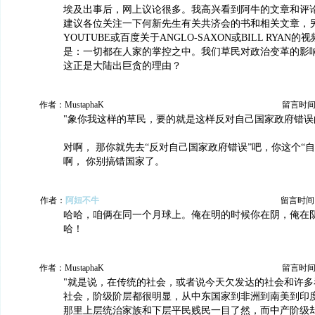
埃及出事后，网上议论很多。我高兴看到阿牛的文章和评
建议各位关注一下何新先生有关共济会的书和相关文章，
YOUTUBE或百度关于ANGLO-SAXON或BILL RYA
是：一切都在人家的掌控之中。我们草民对政治变革的影
这正是大陆出巨贪的理由？
作者：MustaphaK
留言时间：20
"象你我这样的草民，要的就是这样反对自己国家政府错误
对啊， 那你就先去“反对自己国家政府错误”吧，你这个“
啊， 你别搞错国家了。
作者：
阿妞不牛
留言时间：20
哈哈，咱俩在同一个月球上。俺在明的时候你在阴，俺在
哈！
作者：MustaphaK
留言时间：20
"就是说，在传统的社会，或者说今天欠发达的社会和许多
社会，阶级阶层都很明显，从中东国家到非洲到南美到印
那里上层统治家族和下层平民贱民一目了然，而中产阶级