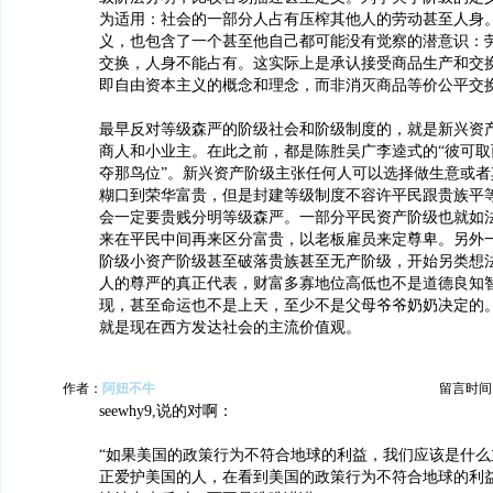
为适用：社会的一部分人占有压榨其他人的劳动甚至人身
义，也包含了一个甚至他自己都可能没有觉察的潜意识：
交换，人身不能占有。这实际上是承认接受商品生产和交
即自由资本主义的概念和理念，而非消灭商品等价公平交换
最早反对等级森严的阶级社会和阶级制度的，就是新兴资
商人和小业主。在此之前，都是陈胜吴广李逵式的“彼可取
夺那鸟位”。新兴资产阶级主张任何人可以选择做生意或者
糊口到荣华富贵，但是封建等级制度不容许平民跟贵族平
会一定要贵贱分明等级森严。一部分平民资产阶级也就如
来在平民中间再来区分富贵，以老板雇员来定尊卑。另外
阶级小资产阶级甚至破落贵族甚至无产阶级，开始另类想
人的尊严的真正代表，财富多寡地位高低也不是道德良知
现，甚至命运也不是上天，至少不是父母爷爷奶奶决定的
就是现在西方发达社会的主流价值观。
作者：
阿妞不牛
留言时间：20
seewhy9,说的对啊：
“如果美国的政策行为不符合地球的利益，我们应该是什么
正爱护美国的人，在看到美国的政策行为不符合地球的利