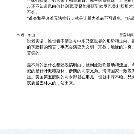
一家打喷嚏，邻居家全都重感冒。民主病毒肆虐，谁也别想
步还不知道风向何处刮呢,要是能蔓延到欧罗巴美利坚那才
不会。
“谁令和平改革无法推行，就是让暴力革命不可避免。”信
作者：华山
留言时间：20
说老实话，谁也看不清当今中东乃至世界的形势和走向。
的亨廷顿的预言，事态会演变为文明，宗教，地缘的冲突
苦笑的。
最不屑的是什么都还没搞明白，就到处鼓吹暴动和流血。
威的是什叶派穆斯林，伊朗的同宗兄弟。海湾国家一致表
压。美国第五舰队的司令部就在那儿，也就不哼不哈。兄
夜要当巴林人的，站出来。