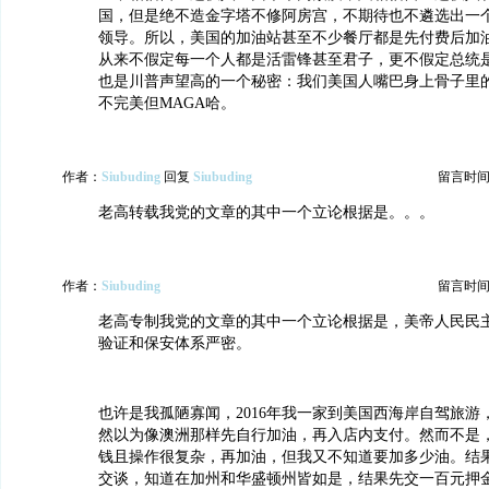
国，但是绝不造金字塔不修阿房宫，不期待也不遴选出一
领导。所以，美国的加油站甚至不少餐厅都是先付费后加
从来不假定每一个人都是活雷锋甚至君子，更不假定总统
也是川普声望高的一个秘密：我们美国人嘴巴身上骨子里
不完美但MAGA哈。
作者：
Siubuding
回复
Siubuding
留言时间：20
老高转载我党的文章的其中一个立论根据是。。。
作者：
Siubuding
留言时间：20
老高专制我党的文章的其中一个立论根据是，美帝人民民
验证和保安体系严密。
也许是我孤陋寡闻，2016年我一家到美国西海岸自驾旅游
然以为像澳洲那样先自行加油，再入店内支付。然而不是
钱且操作很复杂，再加油，但我又不知道要加多少油。结
交谈，知道在加州和华盛顿州皆如是，结果先交一百元押