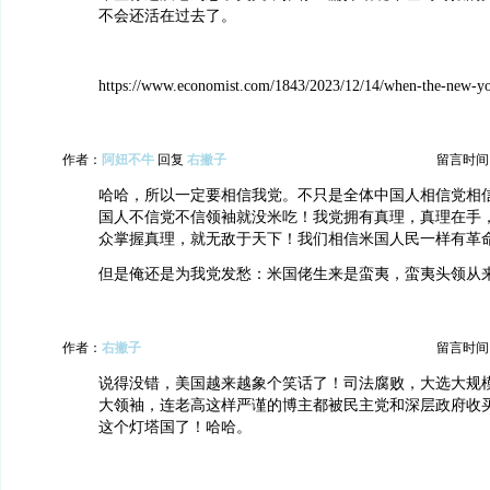
不会还活在过去了。
https://www.economist.com/1843/2023/12/14/when-the-new-yor
作者：
阿妞不牛
回复
右撇子
留言时间：20
哈哈，所以一定要相信我党。不只是全体中国人相信党相
国人不信党不信领袖就没米吃！我党拥有真理，真理在手
众掌握真理，就无敌于天下！我们相信米国人民一样有革
但是俺还是为我党发愁：米国佬生来是蛮夷，蛮夷头领从
作者：
右撇子
留言时间：20
说得没错，美国越来越象个笑话了！司法腐败，大选大规
大领袖，连老高这样严谨的博主都被民主党和深层政府收
这个灯塔国了！哈哈。