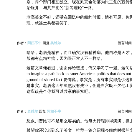
别，两个部门相互独立。现在则完全沦落为民主党的宣传
治服务，与共产党的”新闻理论“一路。
老高英文不好，还活在回忆中的纽约时报，情有可原。你
理，就连土共都要笑了。
作者：
阿妞不牛
回复
奥维尔
留言时间：20
哈哈，老唐是精神，而且确实没有精神病。他自称是天才
般都有点精神病，因为跟正常人不一样哈。
这篇文章俺看过，谢谢你给链接，俺又学习了一遍。这句话非常好：
to imagine a path back to saner American politics that does no
ground of shared fact.要俺说，事实是，所有事实都
是事实。老唐这四年虽然没有失业，但是白宫既不欠他工
这应该是个你我可以共享的事实吧。
作者：
奥维尔
回复
阿妞不牛
留言时间：20
想跟川普比可不是那么容易的。他每天行程排得满满，换
希望你还没老到忘了英文，推荐一篇介绍现今纽约时报的