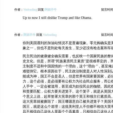
作者：
Siubuding
回复
阿妞不牛
留言时间：20
Up to now I still dislike Trump and like Obama.
作者：
阿妞不牛
回复
Siubuding
留言时间：20
你到美国遇到的加油站情况不是普遍现象。零元购确实是
象之一，但也不是到处每天发生，至少还没有枪击案和车
民主民治的健康健全确实需要，也反映一个国家民族的整体
史文化。但是，所谓“民族素质民主素质”是很难界定的，
主制度不适和中国国情的一个理由，这个“理由·”，甚至
难驳倒它。根本原因在于，民主政治制度是人对人性深刻
能成为神，国王不会是圣人，但是世界有国家要国家，必
力，这个必须，是必须要有公权力为社会民众服务，而公
人手中，一定会被滥用，甚至成为奴役民众的枷锁。因此
和责要匹配，公权力要关进笼子。这个笼子，就是从英国
个意义上说，起草签署大宪章的那个英王和领主们素质高
这大宪章就被撕毁了：国王哪愿意自己被关进笼子？美国
国王，就是这么个道理：这批美利坚人不但都不相信大英
且不相信自己这伙人里面个个高素质，只相信自己这伙人