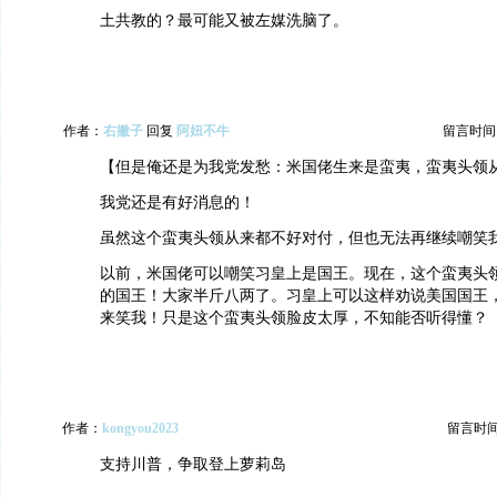
土共教的？最可能又被左媒洗脑了。
作者：
右撇子
回复
阿妞不牛
留言时间：20
【但是俺还是为我党发愁：米国佬生来是蛮夷，蛮夷头领
我党还是有好消息的！
虽然这个蛮夷头领从来都不好对付，但也无法再继续嘲笑
以前，米国佬可以嘲笑习皇上是国王。现在，这个蛮夷头
的国王！大家半斤八两了。习皇上可以这样劝说美国国王
来笑我！只是这个蛮夷头领脸皮太厚，不知能否听得懂？
作者：
kongyou2023
留言时间：2
支持川普，争取登上萝莉岛