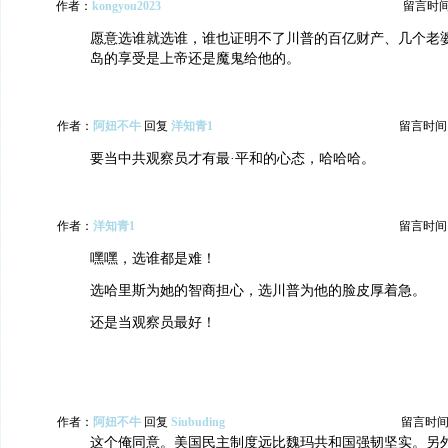
作者：
kongyou2023
留言时间：2
愿意选谁就选谁，谁也证明不了川普的百亿财产、几个老
岛的享受是上帝还是魔鬼给他的。
作者：
阿妞不牛
回复
洋知青1
留言时间：20
要当中共观察员才有最·平和的心态，哈哈哈。
作者：
洋知青1
留言时间：20
嘿嘿，选谁都是难！
选哈里斯为她的智商担心，选川普为他的脸皮厚着急。
还是当观察员最好！
作者：
阿妞不牛
回复
Siubuding
留言时间：20
这个俺同意。美国民主制度远比魏玛共和国强韧坚实。另