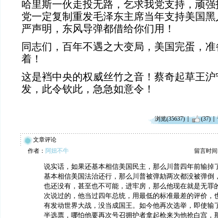
哈里斯一伙走投无路，乞求我党支持，顽强
党一定复制重发毛泽东主席当年支持美国黑
严声明，东风导弹都借给你们用！
同志们，百年不遇之大变局，美国完蛋，准
着！
这是裆中央的权威丝竹之音！蔡奇起草王沪
发，此令钦此，急急如意令！
浏览(35637)
(37)
文章评论
作者：
阿妞不牛
留言时间：20
说实话，如果还基本相信美国民主，那么川普四年前输掉
基本相信美国法治还行，那么川普被弹劾两次都没被弹倒
也还没有，甚至也不可能，进牢房，那么他现在就是无罪
次说过的，他当过四年总统，用最低的标准最差的评价，
有发动世界大战，没当成国王。如今他再次选举，即使输
半选票，哪怕他要再次号召拥护者拿起枪来为他抢白宫，