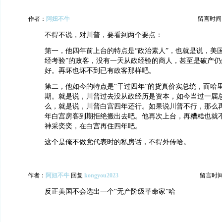
作者：
阿妞不牛
留言时间：20
不得不说，对川普，要看到两个要点：
第一，他四年前上台的特点是“政治素人”，也就是说，美
经考验”的政客，没有一天从政经验的商人，甚至是破产仍
好。再坏也坏不到已有政客那样吧。
第二，他如今的特点是“干过四年”的货真价实总统，而哈
期。就是说，川普过去没从政经历是资本，如今当过一届
么，就是说，川普白宫四年还行。如果说川普不行，那么
年白宫房客到期拒绝搬出去吧。他再次上台，再糟糕也就
神采奕奕，在白宫再住四年吧。
这个是俺不做党代表时的私房话，不得外传哈。
作者：
阿妞不牛
回复
kongyou2023
留言时间：2
反正美国不会选出一个“无产阶级革命家”哈