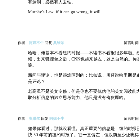
有漏洞，必然有人去钻。
Murphy's Law: if it can go wrong, it will.
作者：
阿妞不牛
回复
奥维尔
留言时间：20
哈哈，俺基本不看纽约时报——不读书不看报很多年啦。
倾，出来狐狸台之后，CNN也越来越左，这是自然的。你
嘛。
新闻与评论，也是很难区别的：比如说，川普说哈里斯是shit
是评论？
老高虽不是英文专修，但是你也不要低估他的英文阅读能
取分析信息的独立思考能力。他只是没有俺皮厚哈。
作者：
奥维尔
回复
阿妞不牛
留言时间：20
如果你看过，那就没看懂。真正重要的信息是，纽约时报
快 50 年前的纽约时报了。它一直偏左，但以前至少还晓