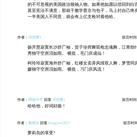
的不可忽视的美国政治领袖人物。如果他如愿以偿回到白
甚至宪法不满意，那就干脆学普京与包子，马上封自己终
一半美国人不同意，就会有上亿支枪对着他哈。
作者：
洋知青1
留言时间：20
扬开慧寂寞长沙舒广袖，贺子珍挥舞双枪忠魂舞，江青助
秀独守空房泪如雨。 横批，毛门庆成仙！
柯玲玲寂寞海外舒广袖，红楼女卖弄风情双人舞，梦雪同
媛独守空房泪如雨。 横批，习门庆风流！
作者：
阿妞不牛
回复
洋知青1
留言时间：20
哈哈他，好词好曲！
作者：
奥维尔
回复
kongyou2023
留言时间：2
萝莉岛的享受?