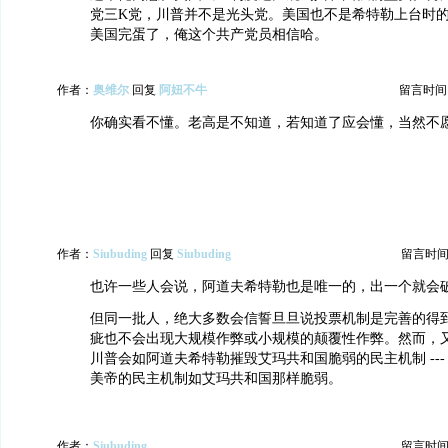
党三K党，川普并不是光头党。美国也不是希特勒上台时
美国完蛋了，俺这个共产党员相信哈。
作者：
奥维尔
回复
阿妞不牛
留言时间：20
你确实看不懂。老高是不知道，若知道了应会懂，当然不
作者：
Siubuding
回复
Siubuding
留言时间：20
也许一些人会说，阿道夫希特勒也是唯一的，出一个就会
但同一批人，绝大多数会信誓旦旦说投票机制是完善的得
疵也不会出现大规模作弊或小规模的颠覆性作弊。然而，
川普会如阿道夫希特勒摧毁艾玛共和国脆弱的民主机制 ---
美帝的民主机制如艾玛共和国那样脆弱。
作者：
Siubuding
留言时间：20