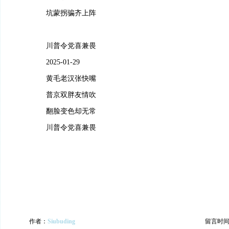
坑蒙拐骗齐上阵
川普令党喜兼畏
2025-01-29
黄毛老汉张快嘴
普京双胖友情吹
翻脸变色却无常
川普令党喜兼畏
作者：
Siubuding
留言时间：20