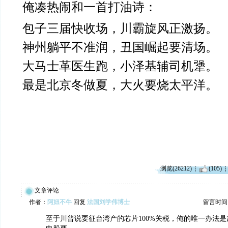
俺凑热闹和一首打油诗：
包子三届快收场，川霸旋风正激扬。
神州躺平不准润，丑国崛起要清场。
大马士革医生跑，小泽基辅司机犟。
最是北京冬做夏，大火要烧太平洋。
浏览(26212)
(105)
文章评论
作者：
阿妞不牛
回复
法国刘学伟博士
留言时间：20
至于川普说要征台湾产的芯片100%关税，俺的唯一办法