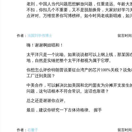
老刘，中国人当代问题思想解放问题，任重道远。年龄大
不扣，你扣几个不重要，又不是脱胎换骨，大家好好学习
点评对。万维世界你写博榜样。如今时局老戏新唱难，如
作者：
法国刘学伟博士
留言时间：20
嗨！谢谢啊妞唱和！
太平洋只是一个比喻。如果说说都可以上纲上线，那某国
地，自然是实锤把整个太平洋都视为属于它啰。
你想怎么评价特朗普说要征台湾产的芯片100%关税？说
工厂迁到美国？
中美合作，可以解决比如美国和北约盟友为分摊开支发生
问题，这句话根本不符合常识。这话也靠谱？
总之还是谢谢你点评。
最后，建议你研究一下古体诗格律。 握手
作者：
右撇子
留言时间：20