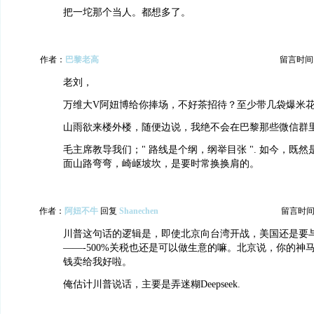
把一坨那个当人。都想多了。
作者：
巴黎老高
留言时间：20
老刘，
万维大V阿妞博给你捧场，不好茶招待？至少带几袋爆米
山雨欲来楼外楼，随便边说，我绝不会在巴黎那些微信群
毛主席教导我们；" 路线是个纲，纲举目张 ". 如今，既
面山路弯弯，崎岖坡坎，是要时常换换肩的。
作者：
阿妞不牛
回复
Shanechen
留言时间：20
川普这句话的逻辑是，即使北京向台湾开战，美国还是要
——-500%关税也还是可以做生意的嘛。北京说，你的神马
钱卖给我好啦。
俺估计川普说话，主要是弄迷糊Deepseek.