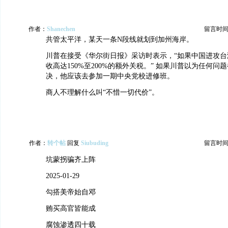
作者：
Shanechen
留言时间：20
共管太平洋，某天一条N段线就划到加州海岸。
川普在接受《华尔街日报》采访时表示，“如果中国进攻台
收高达150%至200%的额外关税。” 如果川普以为任何问
决，他应该去参加一期中央党校进修班。
商人不理解什么叫“不惜一切代价”。
作者：
转个帖
回复
Siubuding
留言时间：20
坑蒙拐骗齐上阵
2025-01-29
勾搭美帝始自邓
贿买高官皆能成
腐蚀渗透四十载