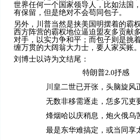
世界任何一个国家领导人，比如法国
有保留，但是绝对不会苟同包子。
另外，川普当然是挟美国明摆着的霸
西方阵营的霸权地位逼迫盟友多贡献
对手，以实力争和平；而包子则是挑
缠万贯的大阔翁大力士，要人家买账
刘博士以诗为文结尾：
特朗普2.0抒感
川皇二世已开张，头脑旋风
无数非移需逐走，恁多冗吏
烽烟哈以庆稍息，炮火俄乌
最是东华难搞定，或当同享