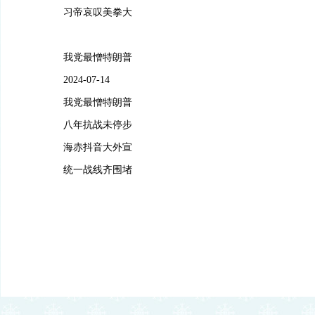
习帝哀叹美拳大
我党最憎特朗普
2024-07-14
我党最憎特朗普
八年抗战未停步
海赤抖音大外宣
统一战线齐围堵