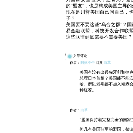
的“盟友”，也是构成美国主导的
现在是川普美国自己问自己，
子？
美国要不要这些“乌合之群”？
易金融联盟，科技开发合作联
这些联盟到底需要不需要美国？
文章评论
作者：
阿妞不牛
回复
白草
美国有没有出兵匈牙利和捷
总理日本首相？美国能不能
哈。所以老毛都不加入精糊
种红苕。
作者：
白草
"盟国保持着完整完全的国家
但凡有美国驻军的盟国，都