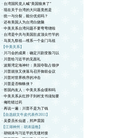
· 台湾国民党人喊“美国狼来了”
· 现在关于台湾的大问题竟然是
· 统一与分裂，能分优劣吗？
· 还有美国人为台湾白烧脑
· 中美关系台湾问题不要弯弯绕啦
· 台湾是中共与美国肚皮顶尖竹竿的
· 马英九祭祖—维系一个金门马祖
【中美关系】
· 川习会的成果：确定川剧变脸习以
· 川普给习近平的见面礼
· 波斯湾定海神针：美国夺取占领伊
· 川普就张又侠落马召开御前会议
· 川普对世界秩序的冲击
· 川普是否蜘蛛侠？
· 答国内友人：中美关系会缓和吗
· 中美关系从红脖子到村支书须知要
· 俺吃错过药
· 再说一遍：川普不是为了钱
【自选妞文牛皮代表作2011】
· 吴委员长仙逝，邦声震国
【江湖神州：胡涛温饱】
· 胡锦涛与习近平的无缝对接