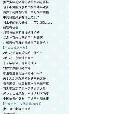
· 据说多年前痛骂记者的李鸿忠要挂
· 包子不瘪的荒谬而严酷的述事逻辑
· 俺并非与网友抬杠，而是为中共抬
· 中共目前到底有什么危机？
· 习近平的权力基础——与吴国光以及
· 雄安有价值
· 川普与哈里斯都没啥理论哈
· 暴发户百步大王的产生与归宿
· 北戴河传言真的是啥假的是什么？
【习大大戏万点红】
· 习江胡并肩阅兵说明了什么？
· 习江胡，京津试比高？
· 杀了毕福剑，请回芮成钢
· 对徐才厚的临终关怀
· 香港在逼着习近平做邓小平？
· 关于周永康案最简明的中央文件（
· 表哥来信：你造谣有术后果很严重
· 习近平决定了周永康的命运之后
· 老龙抬头被塔罩：东海识别区的要
· 中国惊天轮盘赌：习近平对周永康
【自选妞文牛皮代表作2010-I】
· 批斗荷兰老牌走资派