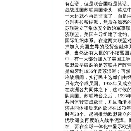
有点谱，但是联合国就是笑话
战战胜国苏联美国牵头，英法
一天起就不再是盟友了，而是
分别再拉帮结派，然后在漂亮
苏联建立了集体安全政治军事联
济联盟。美国主导组建了北约
国际组织体系。在这两大联盟
择加入美国主导的经贸金融体
界。当然还有大批的“不结盟国
中，有一大部分加入了美国主导
联盟最早破裂的是苏联共产阵
是匈牙利1956年反苏浪潮；再
冷战期间，实行民主选举自由经
只有六个成员国。
1958年又
在欧洲各共同体之下，这时候
队美国。苏联垮台之后，199
共同体转变成欧盟，并且渐渐
济共同体和后来的欧盟在1973
时有28个。起初推动欧盟建立
忧欧洲会再度陷入战争泥潭。而
在，要在全球一体化中显示欧