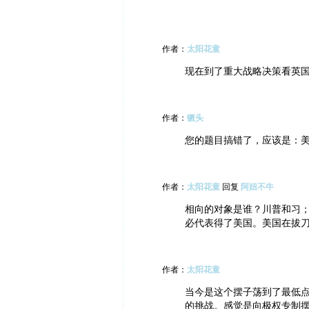
作者：
太阳花童
现在到了重大战略决策看英
作者：
镢头
您的题目搞错了，应该是：
作者：
太阳花童
回复
阿妞不牛
相向的对象是谁？川普和习；
必代表得了美国。美国在拔
作者：
太阳花童
当今是这个摆子荡到了最低
的挑战。感觉是向极权专制