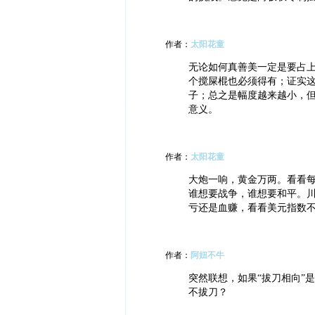
作者：
太阳花童
无论如何真善美一定是要占
个搅屎棍也必须得有；证实
子；总之是幅度越来越小，
意义。
作者：
太阳花童
大炮一响，黄金万两。看看
谁想要战争，谁想要和平。
亏还是血赚，看看美元指数
作者：
阿妞不牛
突然联想，如果“拔刀相向”
不拔刀？