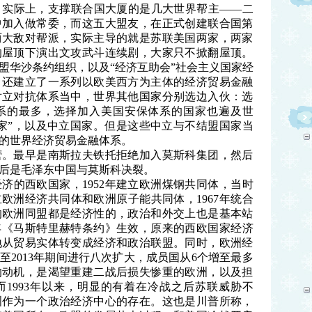
。实际上，支撑联合国大厦的是几大世界帮主——二
中加入做常委，而这五大盟友，在正式创建联合国第
两大敌对帮派，实际主导的就是苏联美国两家，两家
的屋顶下演出文攻武斗连续剧，大家只不掀翻屋顶。
盟华沙条约组织，以及“经济互助会”社会主义国家经
。还建立了一系列以欧美西方为主体的经济贸易金融
对立对抗体系当中，世界其他国家分别选边入伙：选
系的最多，选择加入美国安保体系的国家也遍及世
家”，以及中立国家。但是这些中立与不结盟国家当
的世界经济贸易金融体系。
营。最早是南斯拉夫铁托拒绝加入莫斯科集团，然后
然后是毛泽东中国与莫斯科决裂。
济的西欧国家，1952年建立欧洲煤钢共同体，当时
成立欧洲经济共同体和欧洲原子能共同体，1967年统合
的欧洲同盟都是经济性的，政治和外交上也是基本站
3年《马斯特里赫特条约》生效，原来的西欧国家经济
地从贸易实体转变成经济和政治联盟。同时，欧洲经
年至2013年期间进行八次扩大，成员国从6个增至最多
的动机，是渴望重建二战后损失惨重的欧洲，以及担
1993年以来，明显的有着在冷战之后苏联威胁不
洲作为一个政治经济中心的存在。这也是川普所称，