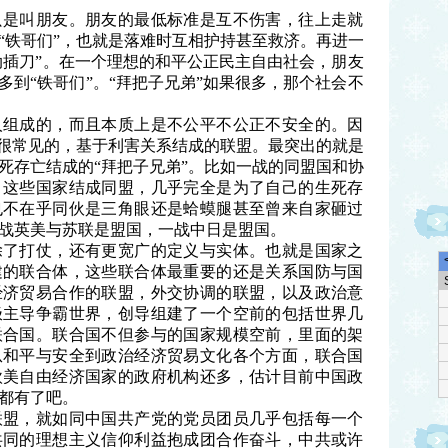
只是叫朋友。朋友的最低标准是互不伤害，往上走就
“铁哥们”，也就是落难时互相护持甚至救济。再进一
两肋插刀”。在一个理想的和平公正民主自由社会，朋友
多到“铁哥们”。
“拜把子兄弟”如果很多，那个社会不
人组成的，而且本质上是不公平不公正不安全的。因
中很常见的，基于利害关系结成的联盟。最突出的就是
死存亡结成的
“拜把子兄弟”。比如一战的同盟国和协
。这些国家结成同盟，几乎完全是为了自己的生死存
也不在乎同伙是三角眼还是蛤蟆腿甚至曾来自家砸过
战英美与苏联是盟国，一战中日是盟国。
除了打仗，还有更宽广的定义与实体。也就是国家之
建的联合体，这些联合体最重要的还是关系国防与国
经济贸易合作的联盟，外交协调的联盟，以及政治意
极主导争霸世界，创导组建了一个空前的包括世界几
联合国。联合国不但参与的国家规模空前，里面的架
从和平与安全到政治经济贸易文化各个方面，联合国
欧美自由经济国家的政府机构还多，估计目前中国政
都有了吧。
联盟，就如同中国共产党的党员团员几乎包括每一个
共同的理想主义信仰利益抱成团合作奋斗，中共或许