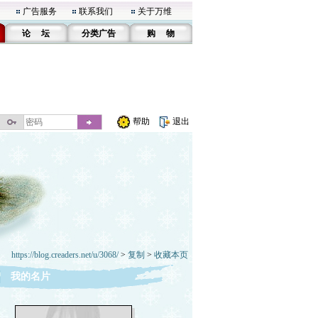
广告服务
联系我们
关于万维
论 坛
分类广告
购 物
帮助
退出
https://blog.creaders.net/u/3068/
>
复制
>
收藏本页
我的名片