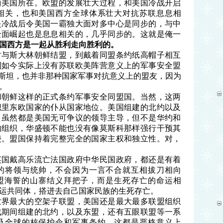
衡美国所在。欧盟的发展壮大过程，和美国冷战开启
相关，也和美国西方全球体系壮大对抗苏联息息相
是冷战后令美国一霸独大面对多中心是同步的，与中
全面崛起也是息息相关的，几乎同步的。这就是俺一
国西方是一起从胜利走向胜利的。
时与斯大林朝鲜结盟，到戴着同盟条约纸高帽子相互
到如今实际上没有苏联欧美阵营意义上的军事安全盟
基斯坦，也并非那种国家军事对抗意义上的盟友，因为
。
和朝鲜这样的正式条约军事安全同盟国。当然，这两
织里东欧国家的仆从国家地位。美国组建的北约以及
，虽然都是美国无可争议的领导主导，但不是华约和
的组织，华盛顿不能也没有像莫斯科那样强行干预其
侵。盟国保持着完整完全的国家主权和独立性。对，
英国戴高乐流亡法国政府中华民国政府，都还是有着
的将领与统帅，不会因为一言不合就互相拔刀相向
盟海誓的山寨结义拜把子，而是生死存亡的命运相
运共同体，搭进去自己国家民族的生死存亡。
世界最大的空架子联盟，美国还是最大最多联盟组织
战期间组建的北约，以及东盟，还有五眼联盟等一系
及全球的核保护伞和军事条约。这都是严格意义上