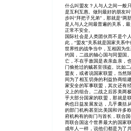
什么叫盟友？人与人之间一般
是互利互惠。做到最好的朋友叫
步叫“拜把子兄弟”，那就是“
是人与人之间最普遍的关系，最
正常不安全。
国际社会是人类团伙而不是个
此，“盟友”关系就是国家关系
世界性的战争当中，互相因为生
约国，二战的轴心国与同盟国
亡，不在乎敌国是表亲血亲，
门偷抢过的贼甚至强盗。比如二
盟友，或者说国家联盟，当然
间为了相互切身的利益协商组
家安全的军事联盟，其次还有
义上的组合。二战之后苏美两
乎大部分国家的联盟，那就是
构也日益发展发达，几乎囊括
的部门机构甚至比美国和许多
府机构有的衙门与首长，联合国
而联合国这个世界最大的国家
成年人一样，说他们都是为了