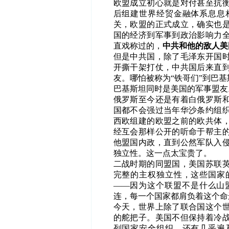
欧盟成立初心就是对付甚至抗
后组建世界经贸金融体系息息
关，欧盟的正式成立，确实也
国的经济到军事到政治影响力
直戏称过的，
中共和他的敌人美
但是中共国，除了毛泽东开国
开撕干架打仗，中共国后来直
友。哪怕被称为“铁哥们”到巴
巴基斯坦同时是美国的军事盟友
俄罗斯至今还是有着白俄罗斯
国都不会强过当年华沙条约组
西欧组建的欧盟之前的欧共体
经互会那样公开的听命于帮主
他盟国内政，直到公然军队入
独立性。这一点太宝贵了。
二战时期的同盟国，美国苏联
完整的主权独立性，这些国家
——因为这个联盟不是什么山
连，每一个国家都肩负着这个命
今天，世界上除了联合国这个
的舵把子。美国不但保持着冷
列国家安全组织，还有几乎遍