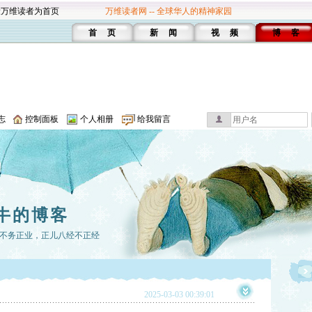
设万维读者为首页
万维读者网 -- 全球华人的精神家园
首 页
新 闻
视 频
博 客
志
控制面板
个人相册
给我留言
牛的博客
不务正业，正儿八经不正经
2025-03-03 00:39:01