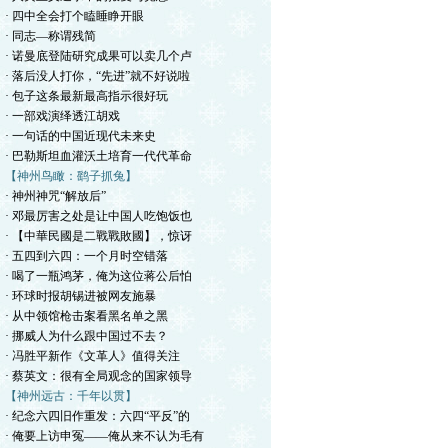
· 四中全会打个瞌睡睁开眼
· 同志—称谓残简
· 诺曼底登陆研究成果可以卖几个卢
· 落后没人打你，“先进”就不好说啦
· 包子这条最新最高指示很好玩
· 一部戏演绎透江胡戏
· 一句话的中国近现代未来史
· 巴勒斯坦血灌沃土培育一代代革命
【神州鸟瞰：鹞子抓兔】
· 神州神咒“解放后”
· 邓最厉害之处是让中国人吃饱饭也
· 【中華民國是二戰戰敗國】，惊讶
· 五四到六四：一个月时空错落
· 喝了一瓶鸿茅，俺为这位蒋公后怕
· 环球时报胡锡进被网友施暴
· 从中领馆枪击案看黑名单之黑
· 挪威人为什么跟中国过不去？
· 冯胜平新作《文革人》值得关注
· 蔡英文：很有全局观念的国家领导
【神州远古：千年以贯】
· 纪念六四旧作重发：六四“平反”的
· 俺要上访申冤——俺从来不认为毛有