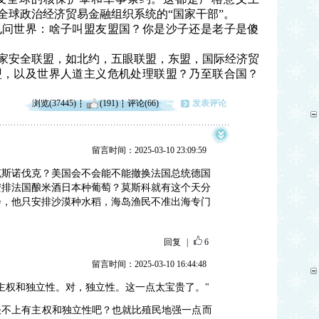
全球政治经济贸易金融组织系统的“国家干部”。
也问世界：啥子叫盟友盟国？你是沙子还是老子是傻
国家安全联盟，如北约，五眼联盟，东盟，国际经济贸
盟，以及世界人道主义危机处理联盟？乃至联合国？
浏览(37445)
(191)
评论(66)
发表评论
留言时间：2025-03-10 23:09:59
克斯诺伐克？美国会不会能不能撤换法国总统德国
安排法国酿米酒日本种葡萄？莫斯科就有这个天分
会，他只安排沙漠种水稻，海岛渔民不准出海专门
回复
|
6
留言时间：2025-03-10 16:44:48
主权和独立性。对，独立性。这一点太宝贵了。"
谈不上有主权和独立性吧？也就比殖民地强一点而