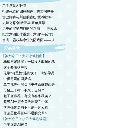
· 习主席是AI神童
· 拒绝死亡的四种翻译：跨文明厚葬
· 古巴脚癣与川普的古巴"提神饮料”
· 史诗之怒:神殿没塌,账单挺厚
· 历史的牢笼与战略的迷局——呼应余
· 纪念六四旧作重发：六四“平反”的
· 台湾、霸权与永恒的阴暗面 ——从
分类目录
【神州今日：大习小戏新曲】
· 杨梅与老鼠屎：一锅没人敢喝的稀
· 这个要表扬中共
· 俺学“习思想”遇到坎了，请辅导员
· 中俄月饼的同类馅
· 章立凡先生肩负历史使命驾鹤西去
· 母猪上了树下不来，点解？
· 包子变春花，有没有春华秋实？
· 超级AI一定会首先出现在中国！
· 李克强带走的不只是一片云彩
· 什么是世界百年不遇的变革？
【神州今日：小习大戏连续剧】
· 习主席是AI神童