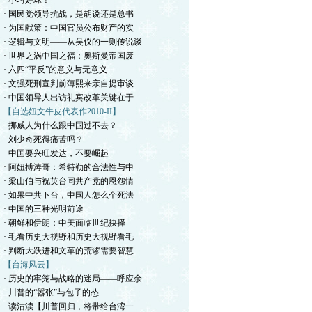
· 小习好球！
· 国民党领导抗战，是胡说还是总书
· 为国献策：中国官员公布财产的实
· 逻辑与文明——从吴仪的一则传说谈
· 世界之涡中国之福：奥斯曼帝国废
· 六四“平反”的意义与无意义
· 文强死刑宣判前薄熙来亲自提审谈
· 中国领导人出访礼宾改革关键在于
【自选妞文牛皮代表作2010-II】
· 挪威人为什么跟中国过不去？
· 刘少奇死得痛苦吗？
· 中国要兴旺发达，不要崛起
· 阿妞搏涛哥：希特勒的合法性与中
· 梁山伯与祝英台同共产党的恩怨情
· 如果中共下台，中国人怎么个死法
· 中国的三种光明前途
· 朝鲜和伊朗：中美面临世纪抉择
· 毛看历史大视野和历史大视野看毛
· 判断大跃进和文革的荒谬需要智慧
【台海风云】
· 历史的牢笼与战略的迷局——呼应余
· 川普的“嚣张”与包子的怂
· 读沽渎【川普回归，将带给台湾一