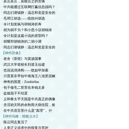
· 莫言莫言，莫能言之的苦痛
· 中共能通过互联网打赢信息战吗？
· 同志们请镇静：温总和党是安全的
· 毛邓江胡选——统统叫胡选
· 令计划发疯与胡锦涛折寿
· 胡为胡不为？和小思小议胡锦涛
· 令计划是这篇小说的原型吗？
· 胡耀邦胡锦涛的二胡小调
· 同志们请镇静：温总和党是安全的
【神州异像】
· 老舍《茶馆》与莫谈国事
· 武汉大学老校长刘道玉仙逝
· 也说说润涛阎——犹如毕加索
· 川普莫非早知中南海王八池里泥鳅
· 神奇的国度：Zombielias
· 包子做毛二世苦在本钱太多
· 盆栽茄子不结蛋
· 义和拳太平天国是中共真正的偶像
· 含泪劝灾民的余秋雨大病住院，捡
· 在中共语言里什么是“真理”， 什
【神州鸟瞰：蜻蜓点水】
· 陈云同志复活了
· 人类正义追求中的报复与宽恕