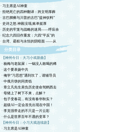
· 习主席是AI神童
· 拒绝死亡的四种翻译：跨文明厚葬
· 古巴脚癣与川普的古巴"提神饮料”
· 史诗之怒:神殿没塌,账单挺厚
· 历史的牢笼与战略的迷局——呼应余
· 纪念六四旧作重发：六四“平反”的
· 台湾、霸权与永恒的阴暗面 ——从
分类目录
【神州今日：大习小戏新曲】
· 杨梅与老鼠屎：一锅没人敢喝的稀
· 这个要表扬中共
· 俺学“习思想”遇到坎了，请辅导员
· 中俄月饼的同类馅
· 章立凡先生肩负历史使命驾鹤西去
· 母猪上了树下不来，点解？
· 包子变春花，有没有春华秋实？
· 超级AI一定会首先出现在中国！
· 李克强带走的不只是一片云彩
· 什么是世界百年不遇的变革？
【神州今日：小习大戏连续剧】
· 习主席是AI神童