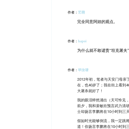
作者：
艺萌
完全同意阿妞的观点。
作者：
hapoi
为什么就不敢谴责“坦克屠夫
作者：
毕汝谐
2012年初，笔者与天安门母
在，也40岁了；我在街上看到
大屠杀就好了！
我的眼泪猝然涌出（天可怜见
前夕，我和裴敏欣预言武力清
士却扬言李鹏将在10小时到三
假如时光能够倒流，我一定跳
道！你扬言李鹏将在10小时到