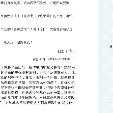
！我们身在美国，站着说话不腰疼；广场民众要流
个宝贝疙瘩儿子（或者宝贝疙瘩女儿）的生命，哪怕
场民众敲响警钟是大节！毛泽东曰：大道理管着小道
史一笔为定，追悔莫及！
回复
|
1
留言时间：2019-05-10 19:28:10
白了就是革命口号，所谓平均地权又是共产式的乌
因其革命的主张没有细则，只会泛泛谴责别人。凡
共党的那些理论，其实只表明一个问题，就是倡导
人后来都骂袁世凯，其实袁比孙强多了，袁好歹还
发展下去很可能就会导致宪政，但这个希望被孙中
是搞暴动夺权，在党内是独裁作风的一套，终于折
，而两党都实行党国政治。当时真正热衷共和宪政
了。文学城名博润涛阎认为刺杀宋教仁的就是孙