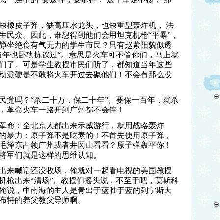
缺橡皮子弹，缺高压水龙头，也缺重型轰炸机， 法
生民众。因此，谁想得到他们会用坦克机枪“平暴”，
静坐绝食有气无力的学生市民？只有赵紫阳貌似透
当年也卧轨抗议过“。意思是火车可不管你们，马上就
们了。可是学生教授市民们听了，都知道当年这些
动派硬是不敢将火车开过去碾他们！不会有那么没
民党吗？“杀二十万，保二十年”。要保一百年，就杀
，革命火车一路开到广州都不会停！
革命：
全北京人都出来示威游行，就用战略轰炸
的暴力：原子弹不是吃素的！不首先使用原子弹，
毛泽东占领广州或者井冈山看看？原子弹轰平你！
将军们就是这样的思维认知。
出来喊话还没收场，俺就对一起看电视的美国教授
机枪出来“清场”。教授们摇头说，不至于吧，莫斯科
俺说，中南海的主人是青出于蓝胜于蓝的列宁斯大
布特的养父教父导师啊。