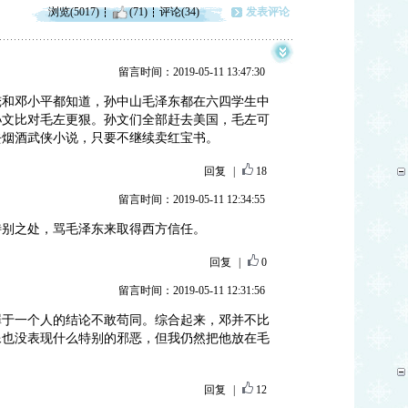
浏览(5017)
(71)
评论(34)
发表评论
留言时间：2019-05-11 13:47:30
俺和邓小平都知道，孙中山毛泽东都在六四学生中
孙文比对毛左更狠。孙文们全部赶去美国，毛左可
去烟酒武侠小说，只要不继续卖红宝书。
回复
|
18
留言时间：2019-05-11 12:34:55
特别之处，骂毛泽东来取得西方信任。
回复
|
0
留言时间：2019-05-11 12:31:56
罪于一个人的结论不敢苟同。综合起来，邓并不比
像也没表现什么特别的邪恶，但我仍然把他放在毛
。
回复
|
12