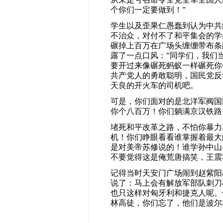
个你们一定要做到！”
学生以及歪果仁愚蠢到认为中共
不治众，对付不了和平集会的学
碾掉上百万在广场头缠绷带布条
露了一点口风：”同学们，我们
要开过来像碾死蚂蚁一样碾死你
共产党人的勇敢聪明，国民党反
天良的开火车的司机吧。
可是，你们面对的是北洋军阀国
你个八百万！你们躺满京汉铁路
堵死和平改革之路，
不怕你暴力
机！你们睁眼看看谁掌握着最大
是对美帝苏修说的！谁学孙中山
不要觉得这是俺荒唐搞笑，王震
记得当时天安门广场闹到赵紫阳
说了：马上会有解放军部队刺刀
也只这样对匈牙利和捷克人呢。
林高徒，你们忘了，他们是波尔