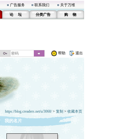
广告服务
联系我们
关于万维
论 坛
分类广告
购 物
帮助
退出
https://blog.creaders.net/u/3068/
>
复制
>
收藏本页
我的名片