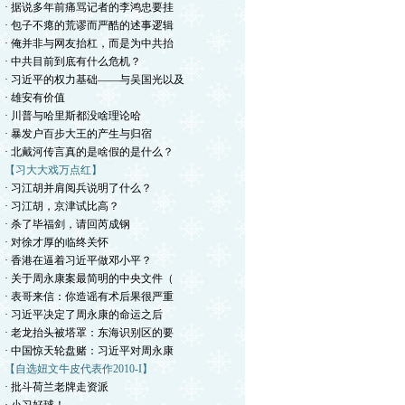
· 据说多年前痛骂记者的李鸿忠要挂
· 包子不瘪的荒谬而严酷的述事逻辑
· 俺并非与网友抬杠，而是为中共抬
· 中共目前到底有什么危机？
· 习近平的权力基础——与吴国光以及
· 雄安有价值
· 川普与哈里斯都没啥理论哈
· 暴发户百步大王的产生与归宿
· 北戴河传言真的是啥假的是什么？
【习大大戏万点红】
· 习江胡并肩阅兵说明了什么？
· 习江胡，京津试比高？
· 杀了毕福剑，请回芮成钢
· 对徐才厚的临终关怀
· 香港在逼着习近平做邓小平？
· 关于周永康案最简明的中央文件（
· 表哥来信：你造谣有术后果很严重
· 习近平决定了周永康的命运之后
· 老龙抬头被塔罩：东海识别区的要
· 中国惊天轮盘赌：习近平对周永康
【自选妞文牛皮代表作2010-I】
· 批斗荷兰老牌走资派