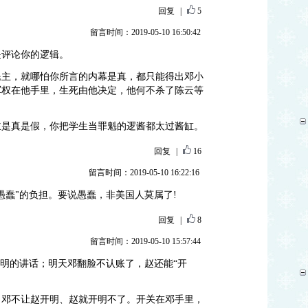
回复
|
5
留言时间：2019-05-10 16:50:42
是评论你的逻辑。
民主，就哪怕你所言的内幕是真，都只能得出邓小
军权在他手里，生死由他决定，他何不杀了陈云等
？
主是真是假，你把学生当罪魁的逻酱都太过酱缸。
回复
|
16
留言时间：2019-05-10 16:22:16
愚蠢"的负担。要说愚蠢，非美国人莫属了!
回复
|
8
留言时间：2019-05-10 15:57:44
开明的讲话；明天邓翻脸不认账了，赵还能“开
；邓不让赵开明、赵就开明不了。开关在邓手里，