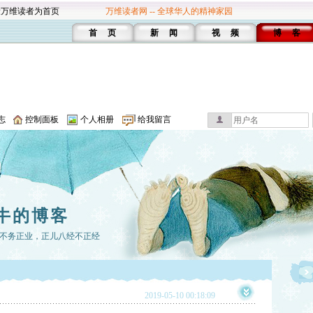
设万维读者为首页
万维读者网 -- 全球华人的精神家园
首 页
新 闻
视 频
博 客
志
控制面板
个人相册
给我留言
牛的博客
不务正业，正儿八经不正经
2019-05-10 00:18:09