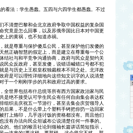
他的看法：学生愚蠢。五四与六四学生都愚蠢。不过
们不清楚巴黎和会北京政府争取中国权益的复杂国
命究竟是怎么回事，以及苏俄帝国比日本对中国更
史上的黄祸，也不知道赤祸。
，就是尊重与保护傻瓜公民，甚至保护他们发傻的
天然正确智慧的假定上，而是建立在尊重每一个公
体结社与和平竞争沟通协商，政府与民众是契约关
说民众反政府，甚至发傻，说错话喊错口号都不犯
就是与历史上王权皇权独裁根本不同之处。北洋政
政府是可以理性详细地向这些知文识字的人说清楚
对于一个刚刚学步的共和政府过高的要求。
，全世界包括布什总统等所有西方国家政治家与民
共是绝不接受认可学生民众有任何自由集会表达权
排组织去庆祝五一节游行，甚至去集会庆贺领导人
的后果，不是什么带上个塑料手铐
把你扔一边回家
被打上烙印，几乎连讨饭的资格都没有。
而且他们
也没有办法向民众坦诚布公说清楚任何一件事的。
众的。他们的喉舌社论到领袖长篇讲话简短指示，
民一连串的“要这样，要那样， 这个坚定不移， 那