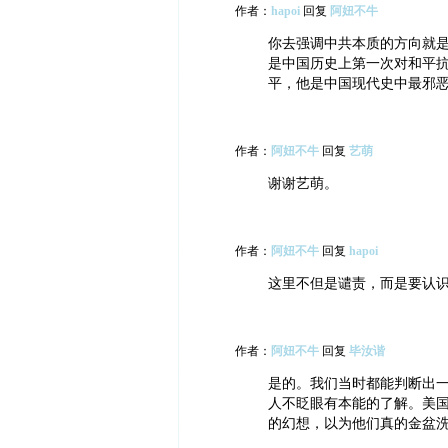
作者：
hapoi
回复
阿妞不牛
你去强调中共本质的方向就
是中国历史上第一次对和平
平，他是中国现代史中最邪恶
作者：
阿妞不牛
回复
艺萌
谢谢艺萌。
作者：
阿妞不牛
回复
hapoi
这里不但是谴责，而是要认
作者：
阿妞不牛
回复
毕汝谐
是的。我们当时都能判断出
人不眨眼有本能的了解。美国
的幻想，以为他们真的金盆