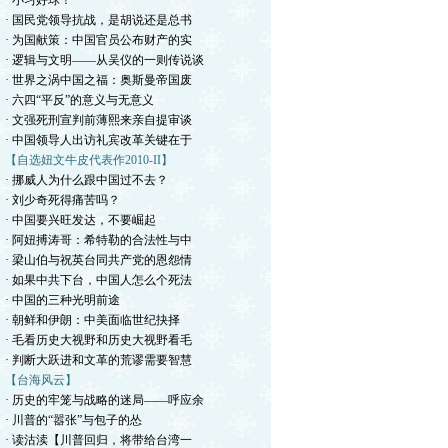
· 小习好球！
· 国民党领导抗战，是胡说还是总书
· 为国献策：中国官员公布财产的实
· 逻辑与文明——从吴仪的一则传说谈
· 世界之涡中国之福：奥斯曼帝国废
· 六四“平反”的意义与无意义
· 文强死刑宣判前薄熙来亲自提审谈
· 中国领导人出访礼宾改革关键在于
【自选妞文牛皮代表作2010-II】
· 挪威人为什么跟中国过不去？
· 刘少奇死得痛苦吗？
· 中国要兴旺发达，不要崛起
· 阿妞搏涛哥：希特勒的合法性与中
· 梁山伯与祝英台同共产党的恩怨情
· 如果中共下台，中国人怎么个死法
· 中国的三种光明前途
· 朝鲜和伊朗：中美面临世纪抉择
· 毛看历史大视野和历史大视野看毛
· 判断大跃进和文革的荒谬需要智慧
【台海风云】
· 历史的牢笼与战略的迷局——呼应余
· 川普的“嚣张”与包子的怂
· 读沽渎【川普回归，将带给台湾一