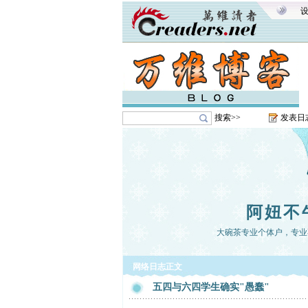
搜索>>
发表日
阿妞不
大碗茶专业个体户，专业
网络日志正文
五四与六四学生确实"愚蠢"