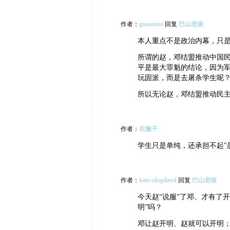
作者：
gmuoruo
回复
巴山老狼
本人重点不是政治内幕，只
所谓的赵，邓结盟推动中国
平是最大罪魁的结论，因为
玩固派，而是去屠杀学生呢
所以无论赵，邓结盟推动民
作者：
右撇子
学生只是单纯，还承担不起"
作者：
lone-shepherd
回复
巴山老狼
今天赵“说服”了邓、才有了
明”吗？
邓让赵开明、赵就可以开明