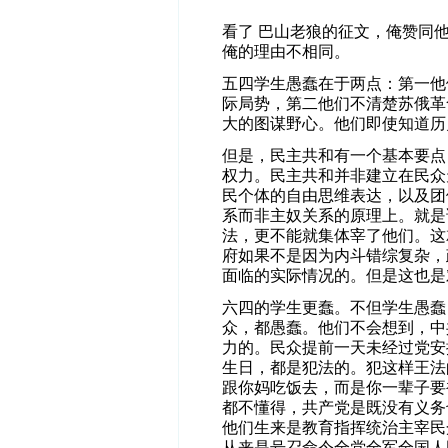
看了 巴山老狼的征文，俺赞同
俺的理由不相同。
五四学生愚蠢在于两点：第一他
际局势，第二他们不清楚苏俄革
大的图谋野心。他们即使知道历
但是，民主共和有一个基本要点
权力。民主共和并非建立在民众
民个体的自由思维表达，以及团
系而非主奴关系的原理上。就是
法，更不能就集体宰了他们。这
府如果不是因为内斗错综复杂，
面临的实际情况的。但是这也是
六四的学生更蠢。不但学生愚蠢
众，都愚蠢。他们不会想到，中
力的。民众提前一天未经过党安
生日，都是犯法的。犯这样王法
跟你妈吃饭去，而是你一辈子要
都不懂得，共产党是既没有义务
他们生来是教育指挥统治主宰民
从来是号召命令全党全军全国人