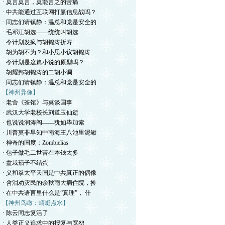
· 莫言莫言，莫能言之的苦痛
· 中共能通过互联网打赢信息战吗？
· 同志们请镇静：温总和党是安全的
· 毛邓江胡选——统统叫胡选
· 令计划发疯与胡锦涛折寿
· 胡为胡不为？和小思小议胡锦涛
· 令计划是这篇小说的原型吗？
· 胡耀邦胡锦涛的二胡小调
· 同志们请镇静：温总和党是安全的
【神州异像】
· 老舍《茶馆》与莫谈国事
· 武汉大学老校长刘道玉仙逝
· 也说说润涛阎——犹如毕加索
· 川普莫非早知中南海王八池里泥鳅
· 神奇的国度：Zombielias
· 包子做毛二世苦在本钱太多
· 盆栽茄子不结蛋
· 义和拳太平天国是中共真正的偶像
· 含泪劝灾民的余秋雨大病住院，捡
· 在中共语言里什么是“真理”， 什
【神州鸟瞰：蜻蜓点水】
· 陈云同志复活了
· 人类正义追求中的报复与宽恕