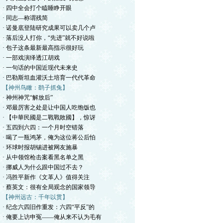
· 四中全会打个瞌睡睁开眼
· 同志—称谓残简
· 诺曼底登陆研究成果可以卖几个卢
· 落后没人打你，“先进”就不好说啦
· 包子这条最新最高指示很好玩
· 一部戏演绎透江胡戏
· 一句话的中国近现代未来史
· 巴勒斯坦血灌沃土培育一代代革命
【神州鸟瞰：鹞子抓兔】
· 神州神咒“解放后”
· 邓最厉害之处是让中国人吃饱饭也
· 【中華民國是二戰戰敗國】，惊讶
· 五四到六四：一个月时空错落
· 喝了一瓶鸿茅，俺为这位蒋公后怕
· 环球时报胡锡进被网友施暴
· 从中领馆枪击案看黑名单之黑
· 挪威人为什么跟中国过不去？
· 冯胜平新作《文革人》值得关注
· 蔡英文：很有全局观念的国家领导
【神州远古：千年以贯】
· 纪念六四旧作重发：六四“平反”的
· 俺要上访申冤——俺从来不认为毛有