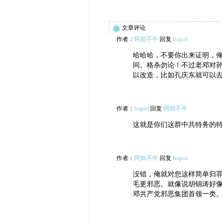
文章评论
作者：
阿妞不牛
回复
hapoi
哈哈哈，不要你出来证明，
间。格杀勿论！不过老邓对
以改造，比如孔庆东就可以
作者：
hapoi
回复
阿妞不牛
这就是你们这群中共特务的
作者：
阿妞不牛
回复
hapoi
没错，俺就对您这样简单归
毛更邪恶。就像说胡锦涛好
邓共产党邪恶集团首领一类