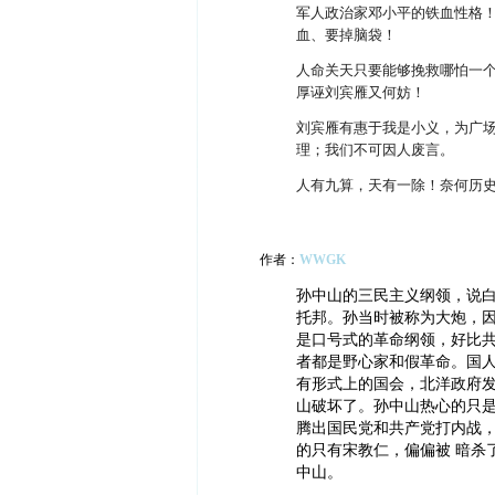
军人政治家邓小平的铁血性格
血、要掉脑袋！
人命关天只要能够挽救哪怕一
厚诬刘宾雁又何妨！
刘宾雁有惠于我是小义，为广
理；我们不可因人废言。
人有九算，天有一除！奈何历
作者：
WWGK
孙中山的三民主义纲领，说
托邦。孙当时被称为大炮，
是口号式的革命纲领，好比
者都是野心家和假革命。国
有形式上的国会，北洋政府
山破坏了。孙中山热心的只
腾出国民党和共产党打内战
的只有宋教仁，偏偏被 暗杀
中山。