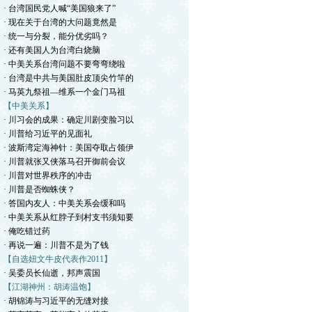
· 台湾国民党人喊“美国狼来了”
· 现在关于台湾的大问题竟然是
· 统一与分裂，能分优劣吗？
· 还有美国人为台湾白烧脑
· 中美关系台湾问题不要弯弯绕啦
· 台湾是中共与美国肚皮顶尖竹竿的
· 马英九祭祖—维系一个金门马祖
【中美关系】
· 川习会的成果：确定川剧变脸习以
· 川普给习近平的见面礼
· 波斯湾定海神针：美国夺取占领伊
· 川普就张又侠落马召开御前会议
· 川普对世界秩序的冲击
· 川普是否蜘蛛侠？
· 答国内友人：中美关系会缓和吗
· 中美关系从红脖子到村支书须知要
· 俺吃错过药
· 再说一遍：川普不是为了钱
【自选妞文牛皮代表作2011】
· 吴委员长仙逝，邦声震国
【江湖神州：胡涛温饱】
· 胡锦涛与习近平的无缝对接