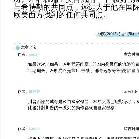
与希特勒的共同点，远远大于他在国
欧美西方找到的任何共同点。
浏览(20917)
(58)
文章评论
作者：
muzzy
留言时间：20
如果这次老痴呆、左驴党还能赢，连MM贫民窟的流浪狗都不
年老痴呆、左驴党不是靠BD曲线、邮寄选票等等阴招“赢
作者：
镰斧帮
留言时间：20
川普面臨的威脅是來自國家機器，20年大選已經顯示了，
此後針對川普的一系列的動作都來自國家機構
作者：
karkar
留言时间：20
狗改不了吃屎，阿妞这是高看唐老鸭了。唐老鸭本来就是