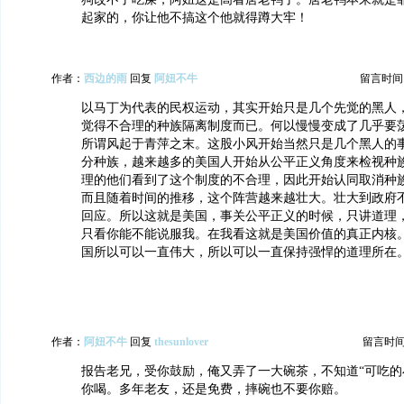
起家的，你让他不搞这个他就得蹲大牢！
作者：
西边的雨
回复
阿妞不牛
留言时间：20
以马丁为代表的民权运动，其实开始只是几个先觉的黑人
觉得不合理的种族隔离制度而已。何以慢慢变成了几乎要
所谓风起于青萍之末。这股小风开始当然只是几个黑人的
分种族，越来越多的美国人开始从公平正义角度来检视种
理的他们看到了这个制度的不合理，因此开始认同取消种
而且随着时间的推移，这个阵营越来越壮大。壮大到政府
回应。所以这就是美国，事关公平正义的时候，只讲道理
只看你能不能说服我。在我看这就是美国价值的真正内核
国所以可以一直伟大，所以可以一直保持强悍的道理所在
作者：
阿妞不牛
回复
thesunlover
留言时间：2
报告老兄，受你鼓励，俺又弄了一大碗茶，不知道“可吃的
你喝。多年老友，还是免费，摔碗也不要你赔。