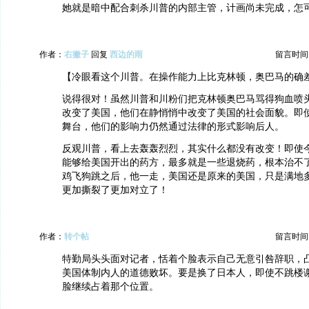
她就是暗中配合刺杀川普的内部主管，计画尚未完成，怎可
作者：
右撇子
回复
西边的雨
留言时间：20
【冷眼看这个川普。在操作能力上比克林顿，奥巴马的确
说得很对！虽然川普和川粉们把克林顿奥巴马骂得狗血喷
改变了美国，他们在静悄悄中改变了美国的社会面貌。即
舞台，他们的影响力仍然通过法律的形式影响后人。
反观川普，看上去轰轰烈烈，其实什么都没有改变！即使
能够给美国开出的药方，最多就是一些退烧药，根本治不
鸡飞狗跳之后，他一走，美国还是原来的美国，只是满地
更加撕裂了更加对立了！
作者：
转个帖
留言时间：20
特勤局头头面对记者，恬着个脸表示自己无意引咎辞职，
美国体制内人的道德败坏。要是换了日本人，即使不跳楼
脸继续占着那个位置。