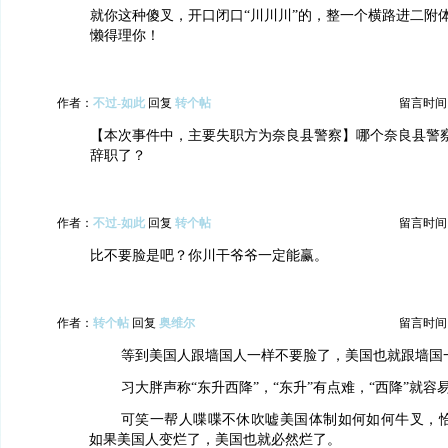
就你这种傻叉，开口闭口“川川川”的，整一个横路进二附
懒得理你！
作者：
不过-如此
回复
转个帖
留言时间：20
【本次事件中，主要失职方为奈良县警察】哪个奈良县警
辞职了？
作者：
不过-如此
回复
转个帖
留言时间：20
比不要脸是吧？你川干爷爷一定能赢。
作者：
转个帖
回复
奥维尔
留言时间：20
等到美国人跟墙国人一样不要脸了，美国也就跟墙国
习大胖声称“东升西降”，“东升”有点难，“西降”就容
可笑一帮人喋喋不休吹嘘美国体制如何如何牛叉，
如果美国人变烂了，美国也就必然烂了。