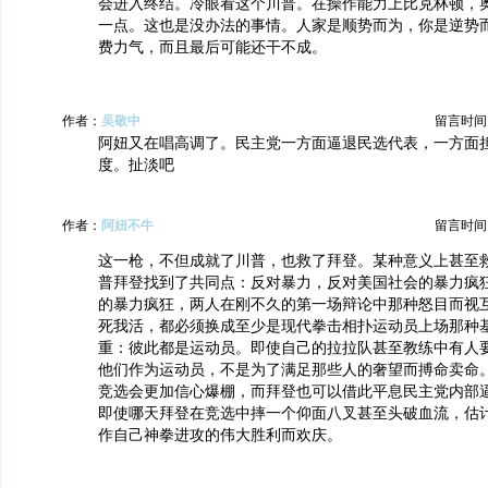
会进入终结。冷眼看这个川普。在操作能力上比克林顿，
一点。这也是没办法的事情。人家是顺势而为，你是逆势
费力气，而且最后可能还干不成。
作者：
吴敬中
留言时间：20
阿妞又在唱高调了。民主党一方面逼退民选代表，一方面
度。扯淡吧
作者：
阿妞不牛
留言时间：20
这一枪，不但成就了川普，也救了拜登。某种意义上甚至
普拜登找到了共同点：反对暴力，反对美国社会的暴力疯
的暴力疯狂，两人在刚不久的第一场辩论中那种怒目而视
死我活，都必须换成至少是现代拳击相扑运动员上场那种
重：彼此都是运动员。即使自己的拉拉队甚至教练中有人
他们作为运动员，不是为了满足那些人的奢望而搏命卖命
竞选会更加信心爆棚，而拜登也可以借此平息民主党内部
即使哪天拜登在竞选中摔一个仰面八叉甚至头破血流，估
作自己神拳进攻的伟大胜利而欢庆。