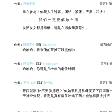
作者：
巴黎老高
留言时间：20
重在参与！你我人生过客，团结，紧张，严肃，和泼！
-------------我 们 一 定 要 解 放 台 湾 ！
发贴发文都是奉献，都是在拯救华夏苍生。
作者：
阿妞不牛
回复
Shanechen
留言时间：20
哈哈哈，看来俺的茶摊可以提价啦
作者：
阿妞不牛
回复
thesunlover
留言时间：2
哈哈哈，你可是几十年的老伙计啊
作者：
不过-如此
回复
转个帖
留言时间：20
开口就喷“比不要脸是吧？”你如果只是从母夜叉下口里漏
于神经分裂，肯定是真有病又吃错了药才会这样撒泼打滚