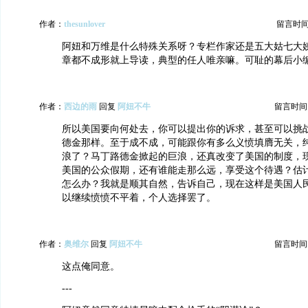
作者：
thesunlover
留言时间：2
阿妞和万维是什么特殊关系呀？专栏作家还是五大姑七大
章都不成形就上导读，典型的任人唯亲嘛。可耻的幕后小
作者：
西边的雨
回复
阿妞不牛
留言时间：20
所以美国要向何处去，你可以提出你的诉求，甚至可以挑
德金那样。至于成不成，可能跟你有多么义愤填膺无关，
浪了？马丁路德金掀起的巨浪，还真改变了美国的制度，
美国的公众假期，还有谁能走那么远，享受这个待遇？估
怎么办？我就是顺其自然，告诉自己，现在这样是美国人
以继续愤愤不平着，个人选择罢了。
作者：
奥维尔
回复
阿妞不牛
留言时间：20
这点俺同意。
---