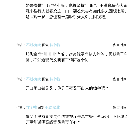
如果俺是“可耻”的小编，也将坚持“可耻”。不是说每壶大
可来往行人就喜欢这一口，要么怎会有如此多人围观七嘴
是围观一员。您也整一篇吸引众人驻足围观吧。
作者：
不过-如此
回复
转个帖
留言时间：20
那头拿当“川川川”当爷，这边就要当别人的爷，兲朝的千
呀，不知道现代文明有“平等”这个词
作者：
不过-如此
回复
转个帖
留言时间：20
开口闭口都是叉，你是母夜叉下出来的物种吧？
作者：
转个帖
回复
不过-如此
留言时间：20
傻叉！没有直接责任的警视厅最高主管引咎辞职，不比拿
刀更能说明高级官员的责任心？