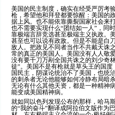
美国的民主制度，确实在经受严厉考
枪，希望他和拜登都要惊醒：美国的
据上风。也不能依靠撕裂国家社会来
也不需要实现什么“团结如一人”，同
靠极端言辞竞选甚至极端主义执政。
甚至也可以说有政敌。但是不能是白
敌人。把政见不同者当作不共戴天诛
常的真正的美国人。美国没有人人敬
没有要千刀万剐全国共诛之的刘少奇林
徒”。美国不是有枪就是草头王的国度
国民主，阴谋论统治不了美国，也统
的刺杀者无论他能够如何冷静布局暗
无论有什么其他天资，都是一种精神
能变成美国精神病。
就如同以色列发现公布的那样，哈马
的“我的奋斗”翻译成阿拉伯文版作为
材。左右极端主义合流的一个·极好例