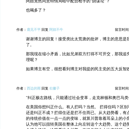
阿妞竟然同意特情局暗中配合枪手的“阴谋论”？
也喝多了？
作者：
鹿见不平
回复
阿妞不牛
留言时间：20
谢谢博主的回复！接受类比太荒唐的批评，博主的意思是
了。
那我现在缩小矛盾，比如兄弟双方打得不可开交，那我追
理呢？
如果博主有空，很想看到博主对我提的民主党的五大反智
作者：
西边的雨
回复
右撇子
留言时间：20
"纠正极左路线，只能通过社会变革，走克林顿和奥巴马类
在美国你想纠正什么。有人拦吗？当然。 拦得住吗？区别
还是纠正不成？拦得住还是拦不住而已。从大趋势看，有
的传统价值在一点一点的变味，就算川普靠着耳朵上的小
认为他可以扭转美国在整体上向左转这个大趋势。这个趋