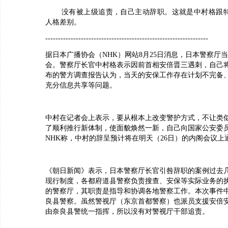
没有被上级追责，自己主动辞职。这就是中村格跟
人格差别。
----------------------------------------------------------------
据日本广播协会（NHK）网站8月25日消息，日本警察厅
会。警察厅长官中村格表示因前首相安倍晋三遇刺，自己
布的警方调查报告认为，当天的安保工作存在计划不完备
充分信息共享等问题。
中村在记者会上表示，要从根本上改变警护方式，不让类
了顺利推行新体制，使面貌焕然一新，自己向国家公安委
NHK称，中村的辞呈预计将在明天（26日）的内阁会议上
《朝日新闻》表示，日本警察厅长官引咎辞职的案例过去
现行制度，各都府道县警察负责搜查、安保等实际业务的
的警察厅，其职责是指导和协调各地警察工作。本次事件
良县警察。虽然警视厅（东京首都警察）也派员支援安倍
由奈良县警统一指挥，所以没有对警视厅干部追责。