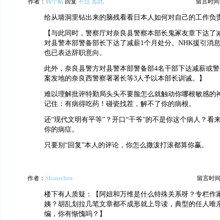
作者：
转个帖
回复
不过-如此
留言时间：20
给从墙洞里钻出来的脑残看看日本人如何对自己的工作负
【与此同时，警察厅对奈良县警察本部长鬼冢友章下达了
对县警本部警备部长下达了减薪1个月处分。NHK援引消
也已表达辞职意向。
此外，奈良县警方对县警本部警备部4名干部下达减薪或
案发地的奈良西警察署署长等3人予以本部长训诫。】
难以理解批评特勤局头头不要脸怎么就触动你哪根敏感的
记住：有病得吃药！碰瓷找茬，解不了你的病根。
还“现代文明有平等”？开口“干爷”的不是你这个病人？看
你的病症。
只要别“回复”本人的评论，你怎么撒泼打滚都算你赢。
作者：
Shanechen
留言时间：20
楼下有人质疑：【阿妞和万维是什么特殊关系呀？专栏作
姨？胡乱划拉几笔文章都不成形就上导读，典型的任人唯
编，你有惭愧吗？】