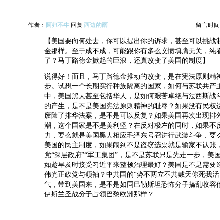
作者：
阿妞不牛
回复
西边的雨
留言时间：20
【美国要向何处去，你可以提出你的诉求，甚至可以挑战
金那样。至于成不成，可能跟你有多么义愤填膺无关，纯
了？马丁路德金掀起的巨浪，还真改变了美国的制度】
说得好！而且，马丁路德金推动的改变，是在宪法原则精
步。试想一个长期实行种族隔离的国家，如何与苏联共产
中，美国黑人甚至包括华人，是如何艰苦卓绝与法西斯战
的产生，是不是美国宪法原则精神的耻辱？如果没有民权
废除了排华法案，是不是可以反复？如果美国再次出现排
潮，这个国家是不是美利坚？在反对极左的同时，如果不
力，要么就是美国黑人相应毛泽东号召进行武装斗争，要
美国的民主制度，如果闹到不是盗窃选票就是输家不认账
党“深层政府”“军工集团”，是不是苏联只是先走一步，美
如趁早及时接受习近平来整顿治理最好？美国是不是需要
伟光正政党与领袖？中共国的“势不两立不共戴天你死我活
气，带到美国来，是不是如同巴勒斯坦恐怖分子搞乱收容
伊斯兰圣战分子占领巴黎欧洲那样？