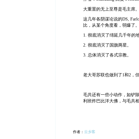
大重置的无上至尊是毛主席
这几年各阴谋论说的DS, Farlone'
比，从某个角度看，弱爆了。毛共的
1. 彻底消灭了绵延几千年的
2. 彻底消灭了国旗两星。
3. 总体消灭了各式宗教。
老大哥苏联也做到了1和2，
毛共还有一些小动作，如铲
利班炸巴比洋大佛，与毛共
作者：
云乡客