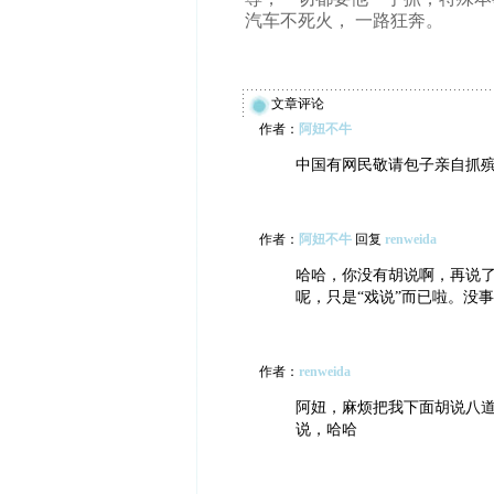
汽车不死火， 一路狂奔。
文章评论
作者：
阿妞不牛
中国有网民敬请包子亲自抓
作者：
阿妞不牛
回复
renweida
哈哈，你没有胡说啊，再说
呢，只是“戏说”而已啦。没
作者：
renweida
阿妞，麻烦把我下面胡说八
说，哈哈