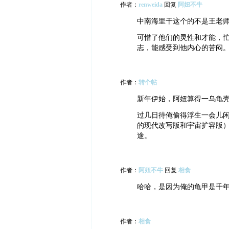
作者：
renweida
回复
阿妞不牛
中南海里干这个的不是王老
可惜了他们的灵性和才能，
志，能感受到他内心的苦闷
作者：
转个帖
新年伊始，阿妞算得一乌龟壳
过几日待俺偷得浮生一会儿
的现代改写版和宇宙扩容版）
途。
作者：
阿妞不牛
回复
相食
哈哈，是因为俺的龟甲是千
作者：
相食