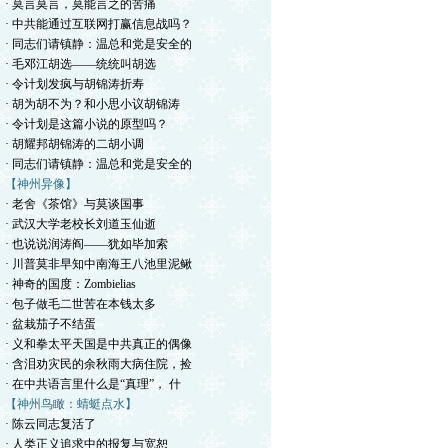
· 莫言莫言，莫能言之的苦痛
· 中共能通过互联网打赢信息战吗？
· 同志们请镇静：温总和党是安全的
· 毛邓江胡选——统统叫胡选
· 令计划发疯与胡锦涛折寿
· 胡为胡不为？和小思小议胡锦涛
· 令计划是这篇小说的原型吗？
· 胡耀邦胡锦涛的二胡小调
· 同志们请镇静：温总和党是安全的
【神州异像】
· 老舍《茶馆》与莫谈国事
· 武汉大学老校长刘道玉仙逝
· 也说说润涛阎——犹如毕加索
· 川普莫非早知中南海王八池里泥鳅
· 神奇的国度：Zombielias
· 包子做毛二世苦在本钱太多
· 盆栽茄子不结蛋
· 义和拳太平天国是中共真正的偶像
· 含泪劝灾民的余秋雨大病住院，捡
· 在中共语言里什么是“真理”， 什
【神州鸟瞰：蜻蜓点水】
· 陈云同志复活了
· 人类正义追求中的报复与宽恕