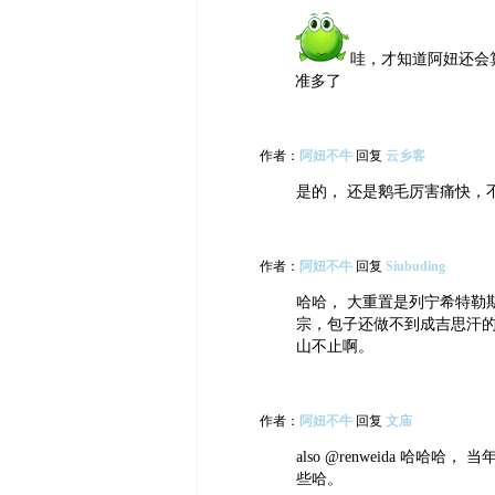
哇，才知道阿妞还会
准多了
作者：
阿妞不牛
回复
云乡客
是的， 还是鹅毛厉害痛快，
作者：
阿妞不牛
回复
Siubuding
哈哈， 大重置是列宁希特勒
宗，包子还做不到成吉思汗
山不止啊。
作者：
阿妞不牛
回复
文庙
also @renweida 哈
些哈。