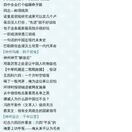
· 四中全会打个瞌睡睁开眼
· 同志—称谓残简
· 诺曼底登陆研究成果可以卖几个卢
· 落后没人打你，“先进”就不好说啦
· 包子这条最新最高指示很好玩
· 一部戏演绎透江胡戏
· 一句话的中国近现代未来史
· 巴勒斯坦血灌沃土培育一代代革命
【神州鸟瞰：鹞子抓兔】
· 神州神咒“解放后”
· 邓最厉害之处是让中国人吃饱饭也
· 【中華民國是二戰戰敗國】，惊讶
· 五四到六四：一个月时空错落
· 喝了一瓶鸿茅，俺为这位蒋公后怕
· 环球时报胡锡进被网友施暴
· 从中领馆枪击案看黑名单之黑
· 挪威人为什么跟中国过不去？
· 冯胜平新作《文革人》值得关注
· 蔡英文：很有全局观念的国家领导
【神州远古：千年以贯】
· 纪念六四旧作重发：六四“平反”的
· 俺要上访申冤——俺从来不认为毛有