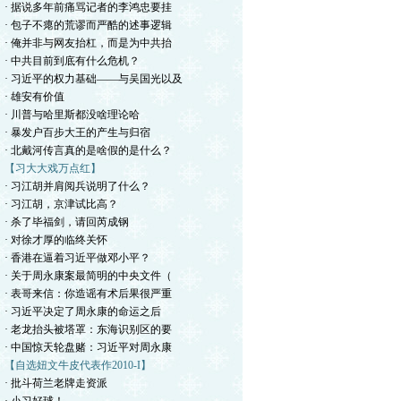
· 据说多年前痛骂记者的李鸿忠要挂
· 包子不瘪的荒谬而严酷的述事逻辑
· 俺并非与网友抬杠，而是为中共抬
· 中共目前到底有什么危机？
· 习近平的权力基础——与吴国光以及
· 雄安有价值
· 川普与哈里斯都没啥理论哈
· 暴发户百步大王的产生与归宿
· 北戴河传言真的是啥假的是什么？
【习大大戏万点红】
· 习江胡并肩阅兵说明了什么？
· 习江胡，京津试比高？
· 杀了毕福剑，请回芮成钢
· 对徐才厚的临终关怀
· 香港在逼着习近平做邓小平？
· 关于周永康案最简明的中央文件（
· 表哥来信：你造谣有术后果很严重
· 习近平决定了周永康的命运之后
· 老龙抬头被塔罩：东海识别区的要
· 中国惊天轮盘赌：习近平对周永康
【自选妞文牛皮代表作2010-I】
· 批斗荷兰老牌走资派