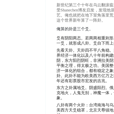
新世纪第三个十年在乌云翻滚瘟
受Shanechen博友启发，
艺。俺也就把在地下室角落里荒
这个世界新年算了一阵卦。
俺算的卦是三个爻。
爻有阴阳两态。若两两相重则形
一爻，就形成八卦。
爻自下而上
先看天卦。天卦四不平八角稳。
界经济一体化以及八十年前构建
阴，东方阳烈阴旺，非洲拉美阴
平衡之理，得太极之功。美国整
济一体化的组合，都有稳定之象
卦。此卦不能为欧美西方亿万之
年还有彩票股市宏发的吉兆。
东方之卦属地爻。阴盛阳烈。俄
克地火，人鬼无别，神魔一体，
象。
八卦有两个火卦：台湾南海与乌
美西方天爻稳罩，北京天尊镇地