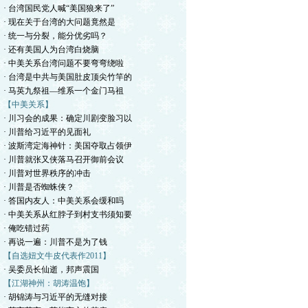
· 台湾国民党人喊“美国狼来了”
· 现在关于台湾的大问题竟然是
· 统一与分裂，能分优劣吗？
· 还有美国人为台湾白烧脑
· 中美关系台湾问题不要弯弯绕啦
· 台湾是中共与美国肚皮顶尖竹竿的
· 马英九祭祖—维系一个金门马祖
【中美关系】
· 川习会的成果：确定川剧变脸习以
· 川普给习近平的见面礼
· 波斯湾定海神针：美国夺取占领伊
· 川普就张又侠落马召开御前会议
· 川普对世界秩序的冲击
· 川普是否蜘蛛侠？
· 答国内友人：中美关系会缓和吗
· 中美关系从红脖子到村支书须知要
· 俺吃错过药
· 再说一遍：川普不是为了钱
【自选妞文牛皮代表作2011】
· 吴委员长仙逝，邦声震国
【江湖神州：胡涛温饱】
· 胡锦涛与习近平的无缝对接