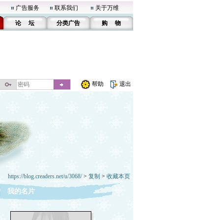
广告服务
联系我们
关于万维
论 坛
分类广告
购 物
帮助
退出
https://blog.creaders.net/u/3068/
>
复制
>
收藏本页
我的名片