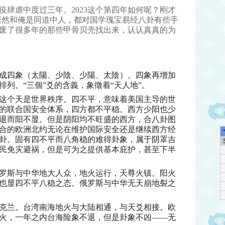
疫肆虐中度过三年。2023这个第四年如何呢？刚才
发现他居然和俺是同道中人，都对国学瑰宝易经八卦有些手
废了很多年的那些甲骨贝壳找出来，认认真真的为
成四象（太陽、少陰、少陽、太陰）。四象再增加
排列。“三個”爻的含義，象徵着“天人地”。
这个天是世界秩序。四不平，意味着美国主导的世
的联合国安全体系，四方都不平稳。西方少阳也少
退而阳不显。但是阴阳均不旺盛的西方，合八卦图
合的欧洲北约无论在维护国际安全还是继续西方经
卦。固有四不平而八角稳的难得卦象，属于阴罩吉
民免灾避祸，但是可为之提供基本庇护，甚至下半
罗斯与中华地大人众，地火运行，天尊火镇。阳火
也显四不平八稳之态。俄罗斯与中华无天崩地裂之
克兰。台湾南海地火与大陆相通，与天爻相接。欧
火，一年之内台海险象不退，但是卦象不凶——无