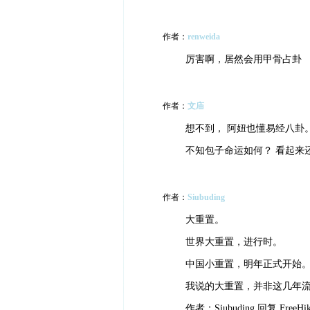
作者：
renweida
厉害啊，居然会用甲骨占卦
作者：
文庙
想不到， 阿妞也懂易经八卦
不知包子命运如何？ 看起来
作者：
Siubuding
大重置。
世界大重置，进行时。
中国小重置，明年正式开始
我说的大重置，并非这几年
作者：Siubuding 回复 FreeHik