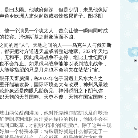
，是曰太陽。他城府颇深，但是少阴，未见他像斯
声色令欧洲人肃然起敬或者悚然尿裤子。阳盛阴
。他一个演员一个犹太人，普京让他一瞬间同时成
的拉宾。泽连斯基之卦象险而不凶。
之间的是“人”。天地之间的人——乌克兰人与俄罗斯
，都要把对方送进天堂或者整进地狱。2023年天地
，无和平。因此俄乌战争不会停，堪比上世纪两伊
也不会终止。如果俄乌战争能够以谈判结束战争，
人能够指望的只是月亮也不会消失在茫茫宇宙。
眼开天窗脑洞，称2023年包子国遇上风水大吉之
重开熊猫攻势，国际环境会大有改观，神州风景独
论卦象还是肉眼凡胎所见，神州骄阳之下阴气弥
识天朝的天尊国粹。天尊不傻，天朝有国宝国粹：
岐山两位醍醐灌顶，他对托克维尔陷阱以及商鞅治
鲜伊朗塔利班阿富汗委内瑞拉的榜样，他既不会在
民回归吃草，才能够‘精准治国理政“。除了这种主观
好加一个特殊本事：特殊癖好就是什么都要定于一
事就是他抓什么，什么就死，但是他抓住方向盘，