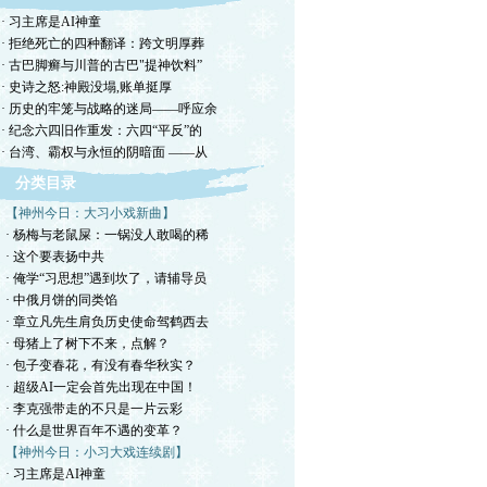
· 习主席是AI神童
· 拒绝死亡的四种翻译：跨文明厚葬
· 古巴脚癣与川普的古巴"提神饮料”
· 史诗之怒:神殿没塌,账单挺厚
· 历史的牢笼与战略的迷局——呼应余
· 纪念六四旧作重发：六四“平反”的
· 台湾、霸权与永恒的阴暗面 ——从
分类目录
【神州今日：大习小戏新曲】
· 杨梅与老鼠屎：一锅没人敢喝的稀
· 这个要表扬中共
· 俺学“习思想”遇到坎了，请辅导员
· 中俄月饼的同类馅
· 章立凡先生肩负历史使命驾鹤西去
· 母猪上了树下不来，点解？
· 包子变春花，有没有春华秋实？
· 超级AI一定会首先出现在中国！
· 李克强带走的不只是一片云彩
· 什么是世界百年不遇的变革？
【神州今日：小习大戏连续剧】
· 习主席是AI神童