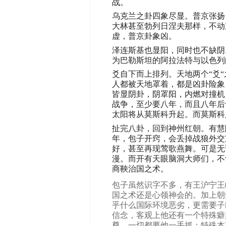
战。
乌克兰之卦四象尽显。普京张扬
大林甚至勃列日涅夫那样，不动
虚，普京卦象凶。
泽连斯基也显阳，同时也不缺阴
为巴勒斯坦的阿拉法特与以色列
爻自下而上排列。天地两个“
爻“
人都被天地罩着，都是凶卦险象
皆显阴卦，阴罩阳，内燃对撞机
战争，至少要八年，而且八年后
太阳将从莫斯科升起。而莫斯科
扯完八卦，回到神州红朝。有慧
年，包子开窍，会丢掉战狼外交
好，甚至再现莺歌燕舞。可是
无
漫。而开有天眼脑洞大师们，不
商鞅治国之术。
包子虽然识字不多，有王沪宁王
国之术还是心领神会的。加上朝
乎什么国际环境恶劣，更需要子
信念，客观上他还有一个特殊癖
尊，一切都要他一手抓；特殊本