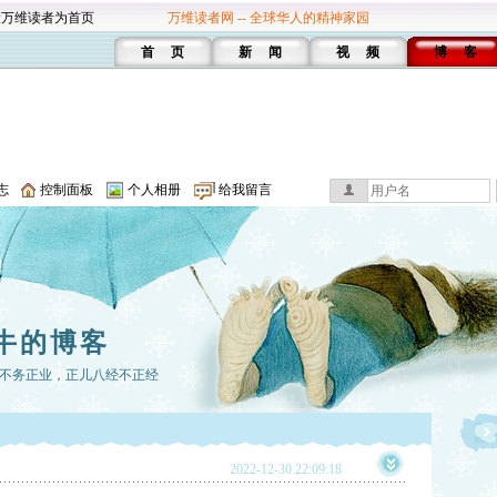
设万维读者为首页
万维读者网 -- 全球华人的精神家园
首 页
新 闻
视 频
博 客
志
控制面板
个人相册
给我留言
牛的博客
不务正业，正儿八经不正经
2022-12-30 22:09:18