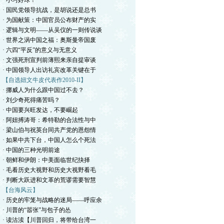
· 小习好球！
· 国民党领导抗战，是胡说还是总书
· 为国献策：中国官员公布财产的实
· 逻辑与文明——从吴仪的一则传说谈
· 世界之涡中国之福：奥斯曼帝国废
· 六四“平反”的意义与无意义
· 文强死刑宣判前薄熙来亲自提审谈
· 中国领导人出访礼宾改革关键在于
【自选妞文牛皮代表作2010-II】
· 挪威人为什么跟中国过不去？
· 刘少奇死得痛苦吗？
· 中国要兴旺发达，不要崛起
· 阿妞搏涛哥：希特勒的合法性与中
· 梁山伯与祝英台同共产党的恩怨情
· 如果中共下台，中国人怎么个死法
· 中国的三种光明前途
· 朝鲜和伊朗：中美面临世纪抉择
· 毛看历史大视野和历史大视野看毛
· 判断大跃进和文革的荒谬需要智慧
【台海风云】
· 历史的牢笼与战略的迷局——呼应余
· 川普的“嚣张”与包子的怂
· 读沽渎【川普回归，将带给台湾一