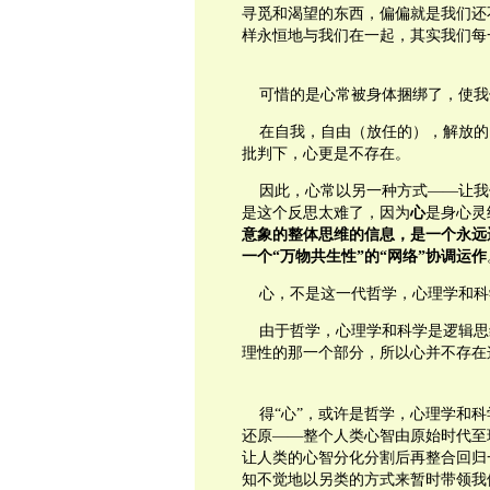
寻觅和渴望的东西，偏偏就是我们还
样永恒地与我们在一起，其实我们每
可惜的是心常被身体捆绑了，使我
在自我，自由（放任的），解放的
批判下
，心更是不存在。
因此，心常以另一种方式
——
让我
是这个反思太难了，因为
心
是身心灵
意象的整体思维的信息，是一个永远
一个
“
万物共生性
”
的
“
网络
”
协调运作
心，不是这一代哲学，心理学和科
由于哲学，心理学和科学是逻辑思
理性的那一个部分，所以心并不存在
得
“
心
”
，或许是哲学，心理学和科
还原
——
整个人类心智由原始时代至
让人类的心智分化分割后再整合回归
知不觉地以另类的方式来暂时带领我