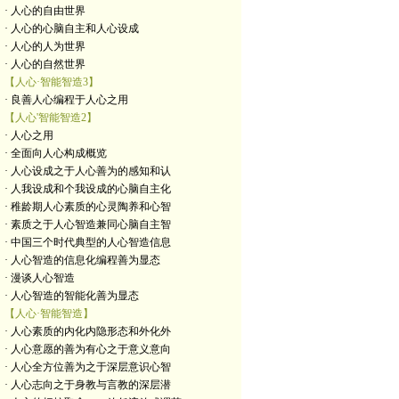
· 人心的自由世界
· 人心的心脑自主和人心设成
· 人心的人为世界
· 人心的自然世界
【人心·智能智造3】
· 良善人心编程于人心之用
【人心'智能智造2】
· 人心之用
· 全面向人心构成概览
· 人心设成之于人心善为的感知和认
· 人我设成和个我设成的心脑自主化
· 稚龄期人心素质的心灵陶养和心智
· 素质之于人心智造兼同心脑自主智
· 中国三个时代典型的人心智造信息
· 人心智造的信息化编程善为显态
· 漫谈人心智造
· 人心智造的智能化善为显态
【人心·智能智造】
· 人心素质的内化内隐形态和外化外
· 人心意愿的善为有心之于意义意向
· 人心全方位善为之于深层意识心智
· 人心志向之于身教与言教的深层潜