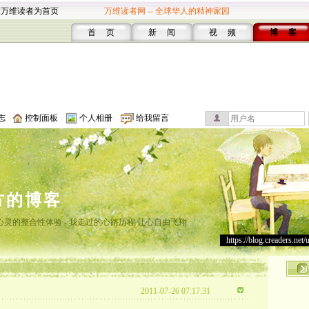
设万维读者为首页
万维读者网 -- 全球华人的精神家园
首 页
新 闻
视 频
博 客
志
控制面板
个人相册
给我留言
方的博客
灵的整合性体验 - 我走过的心路历程 让心自由飞翔
https://blog.creaders.net/
2011-07-26 07:17:31