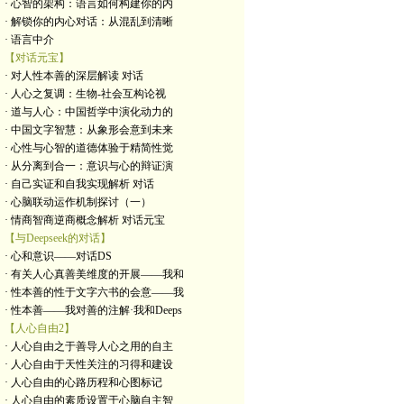
· 心智的架构：语言如何构建你的内
· 解锁你的内心对话：从混乱到清晰
· 语言中介
【对话元宝】
· 对人性本善的深层解读 对话
· 人心之复调：生物-社会互构论视
· 道与人心：中国哲学中演化动力的
· 中国文字智慧：从象形会意到未来
· 心性与心智的道德体验于精简性觉
· 从分离到合一：意识与心的辩证演
· 自己实证和自我实现解析 对话
· 心脑联动运作机制探讨（一）
· 情商智商逆商概念解析 对话元宝
【与Deepseek的对话】
· 心和意识——对话DS
· 有关人心真善美维度的开展——我和
· 性本善的性于文字六书的会意——我
· 性本善——我对善的注解·我和Deeps
【人心自由2】
· 人心自由之于善导人心之用的自主
· 人心自由于天性关注的习得和建设
· 人心自由的心路历程和心图标记
· 人心自由的素质设置于心脑自主智