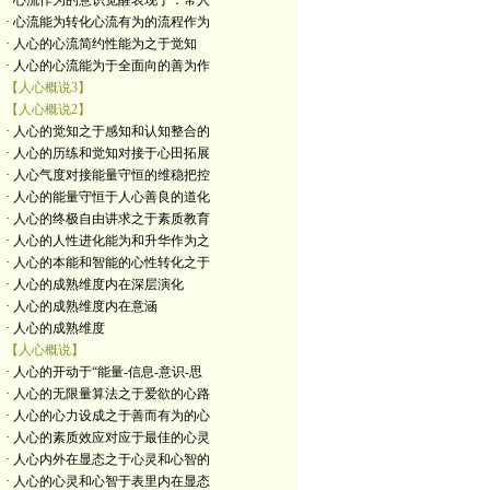
· 心流作为的意识觉醒表现于：常人
· 心流能为转化心流有为的流程作为
· 人心的心流简约性能为之于觉知
· 人心的心流能为于全面向的善为作
【人心概说3】
【人心概说2】
· 人心的觉知之于感知和认知整合的
· 人心的历练和觉知对接于心田拓展
· 人心气度对接能量守恒的维稳把控
· 人心的能量守恒于人心善良的道化
· 人心的终极自由讲求之于素质教育
· 人心的人性进化能为和升华作为之
· 人心的本能和智能的心性转化之于
· 人心的成熟维度内在深层演化
· 人心的成熟维度内在意涵
· 人心的成熟维度
【人心概说】
· 人心的开动于“能量-信息-意识-思
· 人心的无限量算法之于爱欲的心路
· 人心的心力设成之于善而有为的心
· 人心的素质效应对应于最佳的心灵
· 人心内外在显态之于心灵和心智的
· 人心的心灵和心智于表里内在显态