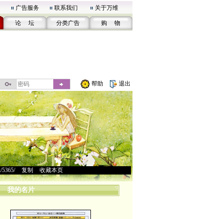
广告服务
联系我们
关于万维
论 坛
分类广告
购 物
帮助
退出
u/5365/
>
复制
>
收藏本页
我的名片