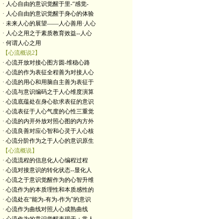
· 人心自由的意识觉醒于里-“感觉-
· 人心自由的意识觉醒于身心的体验
· 未来人心的展望——人心善用·人心
· 人心之用之于素质教育效益--人心
· 何谓人心之用
【心流概说2】
· 心流开放对接心图方圆-维稳心路
· 心流的作为表征全程善为对接人心
· 心流的用心和用脑自主善为表征于
· 心流与意识编码之于人心维度演算
· 心流底蕴处在身心欲求表征的意识
· 心流表征于人心气度的心性三重觉
· 心流的内开外放对照心图的内方外
· 心流良善对应心智和心灵于人心核
· 心流分阶作为之于人心的意识原生
【心流概说】
· 心流流程的信息化人心编程过程
· 心流对接意识的转化状态--显化人
· 心流之于意识觉醒作为的心智升维
· 心流作为的本质理性和本质感性的
· 心流处在“能为-有为-作为”的意识
· 心流作为曲线对照人心成熟曲线