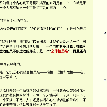
不知道这个内心真正寻觅和渴望的东西是有一个，它就是那
一个人都有这么一个可爱又可贵的东西
——
心。
们不自觉心的存在。
内心杂声的喧嚣下，我们更看不到心的存在；在理性的思考
们感到失落，来
“
暗示
”
它被捆绑，让我们去反思这一切，可
结合体的全息性信息的反映
——
一个同时具备形象，抽象和
运动但又不似运动的形态，是一个
“
立体性思维
”
，而且还有
。
学可以解释的。
维，它只是心的整合性思维
——
感性，理性和悟性——在于
这些学问中。
学该打开的一个新格局的研究范畴，一种超高心智的分化和
现代作整合性的探讨，让每一个人能活出一个真正的自己，
一个圆满，不然，人们还是会活在心性被切割的苦痛中，不
们走出苦痛，但是苦痛却始终没完没了。