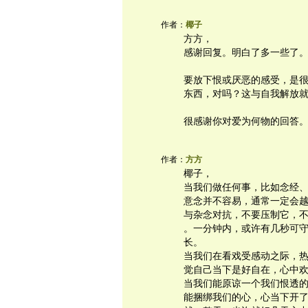
作者：
椰子
方方，
感谢回复。明白了多一些了
要放下恨或厌恶的感受，是
东西，对吗？这与自我解放
很感谢你对爱为何物的回答
作者：
方方
椰子，
当我们做任何事，比如念经、练
意念并不容易，通常一定会
与杂念对抗，不要压制它，
。一分钟内，或许有几秒可
长。
当我们在看戏受感动之际，
觉自己当下是好自在，心中
当我们能原谅一个我们恨透
能捆绑我们的心，心当下开