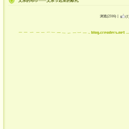
父亲的布巾——父亲节迟呈的献礼
浏览(2316)
(1