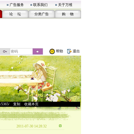
广告服务
联系我们
关于万维
论 坛
分类广告
购 物
帮助
退出
u/5365/
>
复制
>
收藏本页
2011-07-30 14:28:32