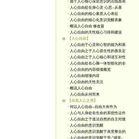
· 愿于人心核心深层意识的点线面表
· 人心自由处在身心灵·心思--从善
· 人心自由的核心素质人心表征
· 人心自由的核心化意识觉醒表象
· 概说人心自由 修改篇
· 人心自由的天性核心习得和建设
【人心自由】
· 人心自由于心灵和心智的能为和善
· 人心自由之于人心原生性的善良定
· 人心自由之于人心核心和谐互补性
· 人心自由处在心脑一体智能化的全
· 人心自由的内容细项概览
· 人心自由细项内容
· 人心自由的天性关注
· 概说人心自由
· 人心自由从何而来
【自觉人心之用】
· 何以人心自由--自由大有作为
· 人心与人身处在生命的系统性运作
· 人心自由之于道法自然的自主对接
· 人心自由的意识觉醒
· 人心自由的意识觉醒于表里整合的
· 人心自由的意识觉醒于里-“感觉-