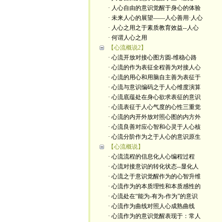
· 人心自由的意识觉醒于身心的体验
· 未来人心的展望——人心善用·人心
· 人心之用之于素质教育效益--人心
· 何谓人心之用
【心流概说2】
· 心流开放对接心图方圆-维稳心路
· 心流的作为表征全程善为对接人心
· 心流的用心和用脑自主善为表征于
· 心流与意识编码之于人心维度演算
· 心流底蕴处在身心欲求表征的意识
· 心流表征于人心气度的心性三重觉
· 心流的内开外放对照心图的内方外
· 心流良善对应心智和心灵于人心核
· 心流分阶作为之于人心的意识原生
【心流概说】
· 心流流程的信息化人心编程过程
· 心流对接意识的转化状态--显化人
· 心流之于意识觉醒作为的心智升维
· 心流作为的本质理性和本质感性的
· 心流处在“能为-有为-作为”的意识
· 心流作为曲线对照人心成熟曲线
· 心流作为的意识觉醒表现于：常人