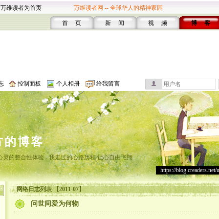
设万维读者为首页
万维读者网 -- 全球华人的精神家园
首 页
新 闻
视 频
博 客
志
控制面板
个人相册
给我留言
方的博客
灵的整合性体验 - 我走过的心路历程 让心自由飞翔
https://blog.creaders.net/
网络日志列表 【2011-07】
问世间爱为何物