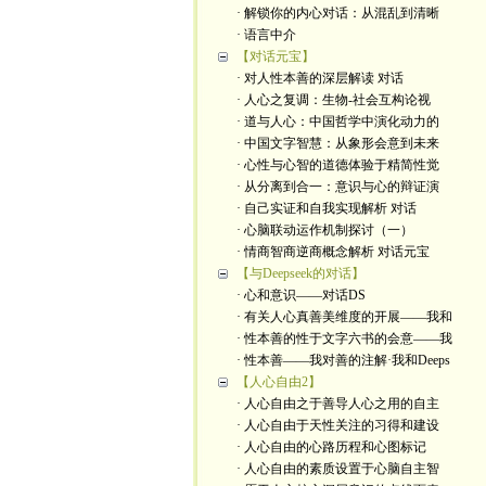
· 解锁你的内心对话：从混乱到清晰
· 语言中介
【对话元宝】
· 对人性本善的深层解读 对话
· 人心之复调：生物-社会互构论视
· 道与人心：中国哲学中演化动力的
· 中国文字智慧：从象形会意到未来
· 心性与心智的道德体验于精简性觉
· 从分离到合一：意识与心的辩证演
· 自己实证和自我实现解析 对话
· 心脑联动运作机制探讨（一）
· 情商智商逆商概念解析 对话元宝
【与Deepseek的对话】
· 心和意识——对话DS
· 有关人心真善美维度的开展——我和
· 性本善的性于文字六书的会意——我
· 性本善——我对善的注解·我和Deeps
【人心自由2】
· 人心自由之于善导人心之用的自主
· 人心自由于天性关注的习得和建设
· 人心自由的心路历程和心图标记
· 人心自由的素质设置于心脑自主智