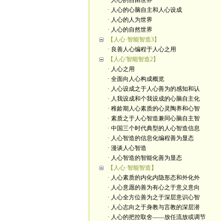
· 人心的自由世界
· 人心的心脑自主和人心设成
· 人心的人为世界
· 人心的自然世界
【人心·智能智造3】
· 良善人心编程于人心之用
【人心'智能智造2】
· 人心之用
· 全面向人心构成概览
· 人心设成之于人心善为的感知和认
· 人我设成和个我设成的心脑自主化
· 稚龄期人心素质的心灵陶养和心智
· 素质之于人心智造兼同心脑自主智
· 中国三个时代典型的人心智造信息
· 人心智造的信息化编程善为显态
· 漫谈人心智造
· 人心智造的智能化善为显态
【人心·智能智造】
· 人心素质的内化内隐形态和外化外
· 人心意愿的善为有心之于意义意向
· 人心全方位善为之于深层意识心智
· 人心志向之于身教与言教的深层潜
· 人心的把控取舍——放任流放或调节