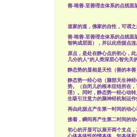
善-唯善-至善理念体系的点线面架
道家的道，佛家的自性，可谓之
善-唯善-至善理念体系的点线
智构成层面），并以此些据点连
原点，是处在静心点的初心，此点
几分的人”的人类深层心智先天
静态势的显相是天性（善的本善
静态势一经心动（脑部天生神经
势。（自闭儿的根本症结所在，
理）。同时，
静态势一经心动转
生吸引注意力的脑神经机制运作
再由此据点产生第一时间的动心
接着，瞬间再产生第二时间
的动
初心的开显可以展开两个支点，
心体本体性的情本体，知本体和