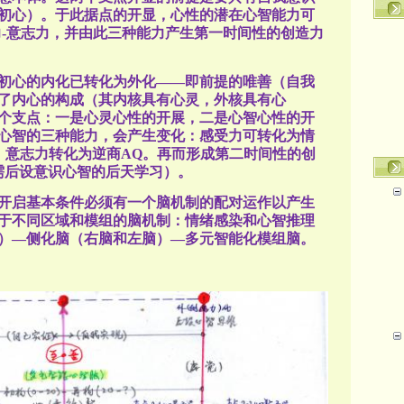
初心）。于此据点的开显，心性的潜在心智能力可
力-意志力，并由此三种能力产生第一时间性的创造力
初心的内化已转化为外化——即前提的唯善（自我
了内心的构成（其内核具有心灵，外核具有心
个支点：一是心灵心性的开展，二是心智心性的开
心智的三种能力，会产生变化：感受力可转化为情
Q，意志力转化为逆商AQ。再而形成第二时间性的创
需后设意识心智的后天学习）。
开启基本条件必须有一个脑机制的配对运作以产生
于不同区域和模组的脑机制：情绪感染和心智推理
）—侧化脑（右脑和左脑）—多元智能化模组脑。