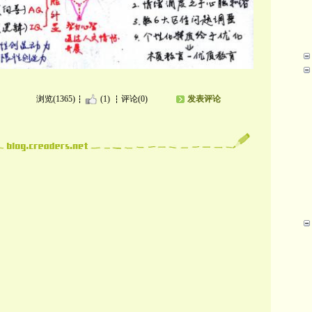
浏览(1365)
(1)
评论(0)
发表评论