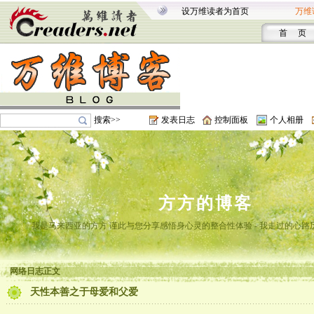
设万维读者为首页
万维
首 页
搜索>>
发表日志
控制面板
个人相册
方方的博客
我是马来西亚的方方 谨此与您分享感悟身心灵的整合性体验 - 我走过的心路
网络日志正文
天性本善之于母爱和父爱