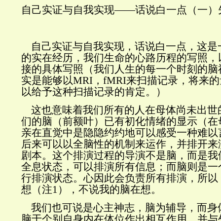
自己实证与自我实现——话说白一点（一）
自己实证与自我实现，话说白一点，这是
的实在经历，我们生命的心路历程的写照，
接的具体写照（我们人生的每一个时刻的脑
实是能够以
MRI
，
fMRI
来扫描记录，将来的
以给予这种扫描记录的肯定。）
这也意味着我们所有的人在母体尚未出世
们的脑（前额叶）已有初化情绪的显示（在
亲在直觉中是隐隐约约地可以感受一种难以
后来可以以全脑性的机制来运作，并排开来
剧本。这个排演过程的导演不是脑，而是我
全息状态，可以排演所有信息；而脑则是一
行排演状态。心因此会负责所有排演，所以
想（注1），不说我的脑在想。
我们也可说是心主神志，脑为辅导，而身
脑于个别自身内在体位作出相互作用，并与