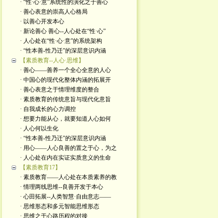
· “性·心·意”系统性的演化之于善心
· 善心表意的崇高人心格局
· 以善心开发本心
· 新论善心 善心--人心处在“性·心”
· 人心处在“性·心·意”的系统架构
· “性本善-性乃迁”的深层意识内涵
【素质教育--人心·思维】
· 善心——善养一个全心全意的人心
· 中国心的现代化整体内涵的拓展开
· 善心表意之于情理维度的整合
· 素质教育的传统意旨与现代化意旨
· 自我成长的心力调控
· 想要力能从心，就要知道人心如何
· 人心何以生化
· “性本善-性乃迁”的深层意识内涵
· 用心——人心良善的置之于心，为之
· 人心处在内在实证实质意义的生命
【素质教育17】
· 素质教育——人心处在本质素养的教
· 情理两线思维--良善开发于本心
· 心田拓展--人类智慧·自由意志——
· 思维形态和多元智能思维形态
· 思维之于心路历程的对接