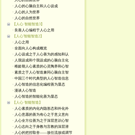
· 人心的自由世界
· 人心的心脑自主和人心设成
· 人心的人为世界
· 人心的自然世界
【人心·智能智造3】
· 良善人心编程于人心之用
【人心'智能智造2】
· 人心之用
· 全面向人心构成概览
· 人心设成之于人心善为的感知和认
· 人我设成和个我设成的心脑自主化
· 稚龄期人心素质的心灵陶养和心智
· 素质之于人心智造兼同心脑自主智
· 中国三个时代典型的人心智造信息
· 人心智造的信息化编程善为显态
· 漫谈人心智造
· 人心智造的智能化善为显态
【人心·智能智造】
· 人心素质的内化内隐形态和外化外
· 人心意愿的善为有心之于意义意向
· 人心全方位善为之于深层意识心智
· 人心志向之于身教与言教的深层潜
· 人心的把控取舍——放任流放或调节