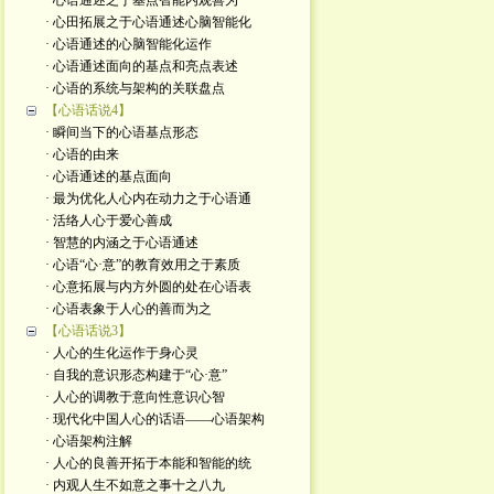
· 心语通述之于基点智能内观善为
· 心田拓展之于心语通述心脑智能化
· 心语通述的心脑智能化运作
· 心语通述面向的基点和亮点表述
· 心语的系统与架构的关联盘点
【心语话说4】
· 瞬间当下的心语基点形态
· 心语的由来
· 心语通述的基点面向
· 最为优化人心内在动力之于心语通
· 活络人心于爱心善成
· 智慧的内涵之于心语通述
· 心语“心·意”的教育效用之于素质
· 心意拓展与内方外圆的处在心语表
· 心语表象于人心的善而为之
【心语话说3】
· 人心的生化运作于身心灵
· 自我的意识形态构建于“心·意”
· 人心的调教于意向性意识心智
· 现代化中国人心的话语——心语架构
· 心语架构注解
· 人心的良善开拓于本能和智能的统
· 内观人生不如意之事十之八九