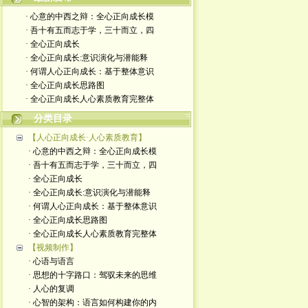
· 心意的中西之辩：全心正向成长模
· 吾十有五而志于学，三十而立，四
· 全心正向成长
· 全心正向成长:意识演化与潜能释
· 何谓人心正向成长：基于整体意识
· 全心正向成长思路图
· 全心正向成长人心素质教育完整体
分类目录
【人心正向成长·人心素质教育】
· 心意的中西之辩：全心正向成长模
· 吾十有五而志于学，三十而立，四
· 全心正向成长
· 全心正向成长:意识演化与潜能释
· 何谓人心正向成长：基于整体意识
· 全心正向成长思路图
· 全心正向成长人心素质教育完整体
【视频制作】
· 心语与语言
· 思想的十字路口：驾驭未来的思维
· 人心的复调
· 心智的架构：语言如何构建你的内