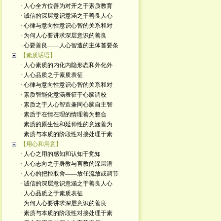
· 人心全方位善为对开之于素质教育
· 诚信的深层意识意涵之于善良人心
· 心律与意向性意识心智的关系和对
· 为何人心要讲求深层意识的善良
· 心要善良——人心智造的主体首要条
【素质话语】
· 人心素质的内化内隐形态和外化外
· 人心品质之于素质表征
· 心律与意向性意识心智的关系和对
· 素质智能化意涵表征于心脑调校
· 素质之于人心智造兼同心脑自主智
· 素质于在情在理的情理善为整合
· 素质的原生性和延伸性的意涵善为
· 素质与本质的阶段性对接处理于素
【用心和用意】
· 人心之用的感知和认知于觉知
· 人心志向之于身教与言教的深层潜
· 人心的把控取舍——放任流放或调节
· 诚信的深层意识意涵之于善良人心
· 人心品质之于素质表征
· 为何人心要讲求深层意识的善良
· 素质与本质的阶段性对接处理于素