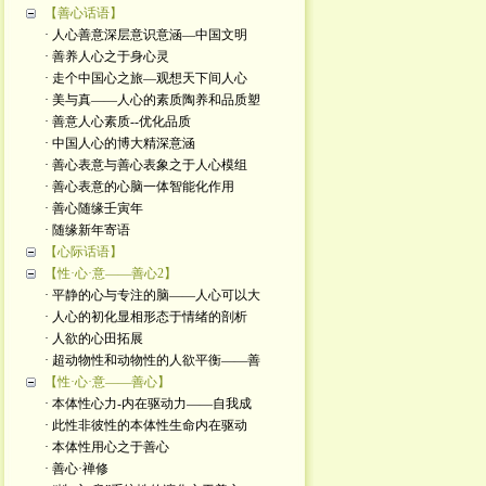
【善心话语】
· 人心善意深层意识意涵—中国文明
· 善养人心之于身心灵
· 走个中国心之旅—观想天下间人心
· 美与真——人心的素质陶养和品质塑
· 善意人心素质--优化品质
· 中国人心的博大精深意涵
· 善心表意与善心表象之于人心模组
· 善心表意的心脑一体智能化作用
· 善心随缘壬寅年
· 随缘新年寄语
【心际话语】
【性·心·意——善心2】
· 平静的心与专注的脑——人心可以大
· 人心的初化显相形态于情绪的剖析
· 人欲的心田拓展
· 超动物性和动物性的人欲平衡——善
【性·心·意——善心】
· 本体性心力-内在驱动力——自我成
· 此性非彼性的本体性生命内在驱动
· 本体性用心之于善心
· 善心·禅修