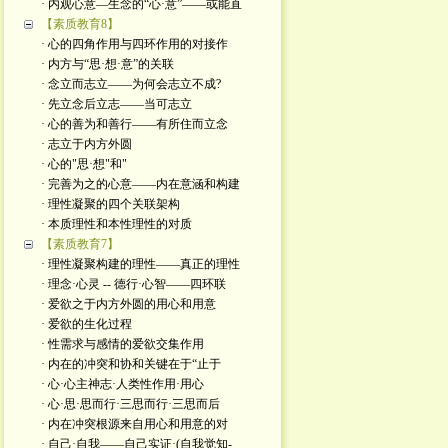
· 内观心意—生念的“心·意”——或能直
【素质教育8】
· 心的四角作用与四环作用的对接作
· 内方与“思·想·意”的关联
· 念立而志立——为何会志立不成?
· 先立念后立志——当可志立
· 心的善为和善行——有所住而立念
· 志立于内方外圆
· 心的"思·想"和"
· 完善为之的心意——内在意涵和构建
· 理性凝聚的四个关联架构
· 本质理性和本性理性的对质
【素质教育7】
· 理性凝聚构建的理性——真正的理性
· 理念·心灵 -- 德行·心智——四环联
· 爱欲之于内方外圆的用心和用意
· 爱欲的生化过程
· 性需求与感情的爱欲交集作用
· 内在的冲突和协和关键在于“止于
· 心·心主神志·人类性作用·用心
· 心·思·思而行·三思而行·三思而后
· 内在冲突根源来自用心和用意的对
· 自己·自我——自己实证·(自我觉知-