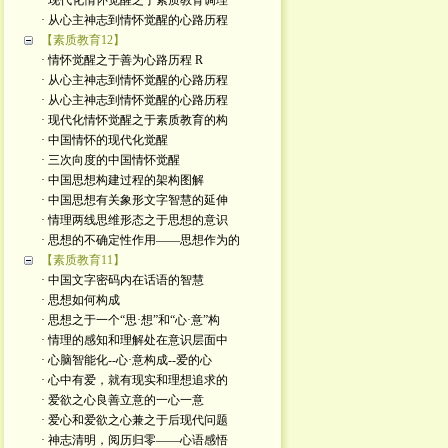
· 现代化情怀觉醒之于素质教育调理
· 从心主神志到情怀觉醒的心路历程
【素质教育12】
· 情怀觉醒之于善为心路历程 R
· 从心主神志到情怀觉醒的心路历程
· 从心主神志到情怀觉醒的心路历程
· 现代化情怀觉醒之于素质教育的构
· 中国情怀的现代化觉醒
· 三次向度的中国情怀觉醒
· 中国思想构建过程的架构图解
· 中国思想有关象形文字智慧的延伸
· 情理两线思维形态之于思想的意识
· 思想的不确定性作用——思想作为的
【素质教育11】
· 中国文字密码内在话语的智慧
· 思想如何构成
· 思想之于一个“思·想”和“心·意”构
· 情理的感知和理解处在意识层面中
· 心脑智能化--心·意构成--爱的心
· 心中有爱，就有现实和理想追求的
· 爱欲之心良善立意的一心一意
· 爱心和爱欲之心兼之于后现代问题
· 神志清明，阅历归零——心语感悟