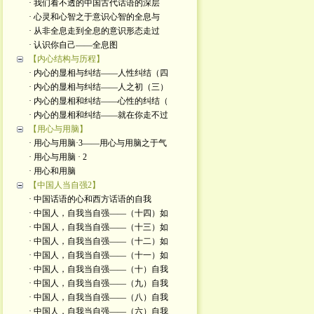
· 我们看不透的中国古代话语的深层
· 心灵和心智之于意识心智的全息与
· 从非全息走到全息的意识形态走过
· 认识你自己——全息图
【内心结构与历程】
· 内心的显相与纠结——人性纠结（四
· 内心的显相与纠结——人之初（三）
· 内心的显相和纠结——心性的纠结（
· 内心的显相和纠结——就在你走不过
【用心与用脑】
· 用心与用脑·3——用心与用脑之于气
· 用心与用脑 · 2
· 用心和用脑
【中国人当自强2】
· 中国话语的心和西方话语的自我
· 中国人，自我当自强——（十四）如
· 中国人，自我当自强——（十三）如
· 中国人，自我当自强——（十二）如
· 中国人，自我当自强——（十一）如
· 中国人，自我当自强——（十）自我
· 中国人，自我当自强——（九）自我
· 中国人，自我当自强——（八）自我
· 中国人，自我当自强——（六）自我