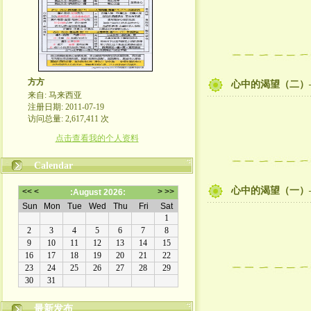
方方
心中的渴望（二）
来自: 马来西亚
注册日期: 2011-07-19
访问总量: 2,617,411 次
点击查看我的个人资料
Calendar
心中的渴望（一）
最新发布