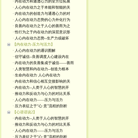
· 内在动力和通透心力的全方位拓展
· 人心内在动力之于本能和智能的关
· 内在动力的创造力与通透心力的对
· 人心内在动力态势的心力外化行为
· 良善内在动力之于人心的善而为之
· 性行为之于内在动力的深层意识形
· 人心内在动力态势--生产力或破坏
【内在动力-压力与活力】
· 人心内在动力的通识图解
· 信守诚信--良善调度人心建设内在
· 内在动力的良善集成于诚信——善而
· 人类智慧和内在动力--创造力根本
· 生命内在动力·人心内在动力
· 内在动力和信心相互交接影响的关
· 内在动力--人类于人心的智慧的开
· 推动力和反动力与心力的对比关系
· 人心内在动力——压力与活力
· 压力表征之于“心·意”流程的剖析
【心语话说2】
· 内在动力--人类于人心的智慧的开
· 推动力和反动力与心力的对比关系
· 人心内在动力——压力与活力
· 压力表征之于“心·意”流程的剖析