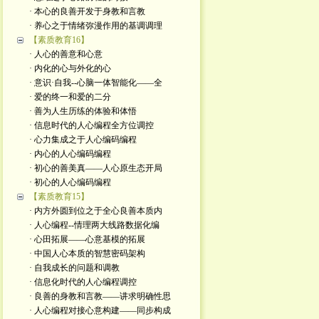
· 本心的良善开发于身教和言教
· 养心之于情绪弥漫作用的基调调理
【素质教育16】
· 人心的善意和心意
· 内化的心与外化的心 ​
· 意识·自我--心脑一体智能化——全
· 爱的终一和爱的二分
· 善为人生历练的体验和体悟
· 信息时代的人心编程全方位调控
· 心力集成之于人心编码编程
· 内心的人心编码编程
· 初心的善美真——人心原生态开局
· 初心的人心编码编程
【素质教育15】
· 内方外圆到位之于全心良善本质内
· 人心编程--情理两大线路数据化编
· 心田拓展——心意基模的拓展
· 中国人心本质的智慧密码架构
· 自我成长的问题和调教
· 信息化时代的人心编程调控
· 良善的身教和言教——讲求明确性思
· 人心编程对接心意构建——同步构成