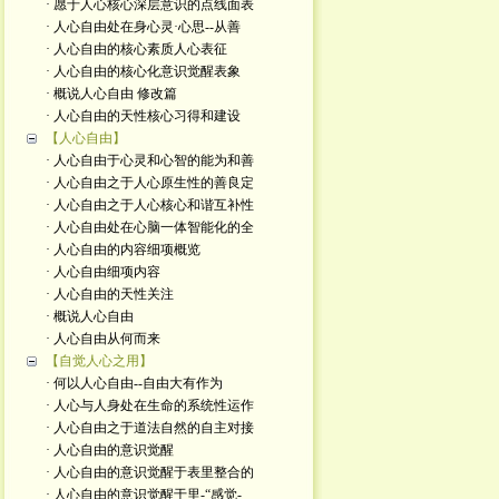
· 愿于人心核心深层意识的点线面表
· 人心自由处在身心灵·心思--从善
· 人心自由的核心素质人心表征
· 人心自由的核心化意识觉醒表象
· 概说人心自由 修改篇
· 人心自由的天性核心习得和建设
【人心自由】
· 人心自由于心灵和心智的能为和善
· 人心自由之于人心原生性的善良定
· 人心自由之于人心核心和谐互补性
· 人心自由处在心脑一体智能化的全
· 人心自由的内容细项概览
· 人心自由细项内容
· 人心自由的天性关注
· 概说人心自由
· 人心自由从何而来
【自觉人心之用】
· 何以人心自由--自由大有作为
· 人心与人身处在生命的系统性运作
· 人心自由之于道法自然的自主对接
· 人心自由的意识觉醒
· 人心自由的意识觉醒于表里整合的
· 人心自由的意识觉醒于里-“感觉-