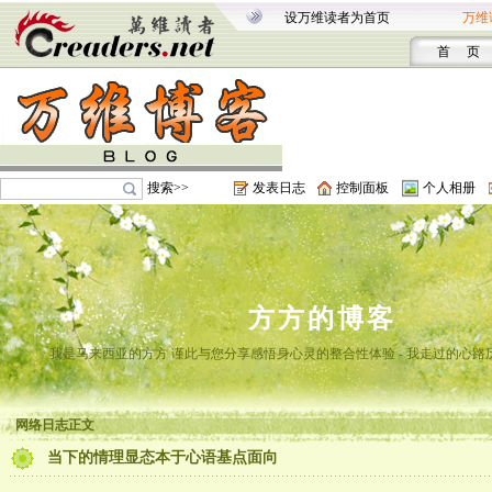
设万维读者为首页
万维
首 页
搜索>>
发表日志
控制面板
个人相册
方方的博客
我是马来西亚的方方 谨此与您分享感悟身心灵的整合性体验 - 我走过的心路
网络日志正文
当下的情理显态本于心语基点面向