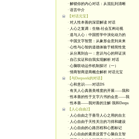
· 解锁你的内心对话：从混乱到清晰
· 语言中介
【对话元宝】
· 对人性本善的深层解读 对话
· 人心之复调：生物-社会互构论视
· 道与人心：中国哲学中演化动力的
· 中国文字智慧：从象形会意到未来
· 心性与心智的道德体验于精简性觉
· 从分离到合一：意识与心的辩证演
· 自己实证和自我实现解析 对话
· 心脑联动运作机制探讨（一）
· 情商智商逆商概念解析 对话元宝
【与Deepseek的对话】
· 心和意识——对话DS
· 有关人心真善美维度的开展——我和
· 性本善的性于文字六书的会意——我
· 性本善——我对善的注解·我和Deeps
【人心自由2】
· 人心自由之于善导人心之用的自主
· 人心自由于天性关注的习得和建设
· 人心自由的心路历程和心图标记
· 人心自由的素质设置于心脑自主智