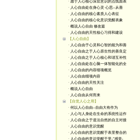
· 愿于人心核心深层意识的点线面表
· 人心自由处在身心灵·心思--从善
· 人心自由的核心素质人心表征
· 人心自由的核心化意识觉醒表象
· 概说人心自由 修改篇
· 人心自由的天性核心习得和建设
【人心自由】
· 人心自由于心灵和心智的能为和善
· 人心自由之于人心原生性的善良定
· 人心自由之于人心核心和谐互补性
· 人心自由处在心脑一体智能化的全
· 人心自由的内容细项概览
· 人心自由细项内容
· 人心自由的天性关注
· 概说人心自由
· 人心自由从何而来
【自觉人心之用】
· 何以人心自由--自由大有作为
· 人心与人身处在生命的系统性运作
· 人心自由之于道法自然的自主对接
· 人心自由的意识觉醒
· 人心自由的意识觉醒于表里整合的
· 人心自由的意识觉醒于里-“感觉-