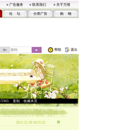
广告服务
联系我们
关于万维
论 坛
分类广告
购 物
帮助
退出
u/5365/
>
复制
>
收藏本页
2011-12-30 18:31:32