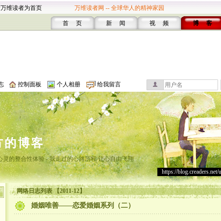
设万维读者为首页
万维读者网 -- 全球华人的精神家园
首 页
新 闻
视 频
博 客
志
控制面板
个人相册
给我留言
方的博客
灵的整合性体验 - 我走过的心路历程 让心自由飞翔
https://blog.creaders.net/
网络日志列表 【2011-12】
婚姻唯善——恋爱婚姻系列（二）