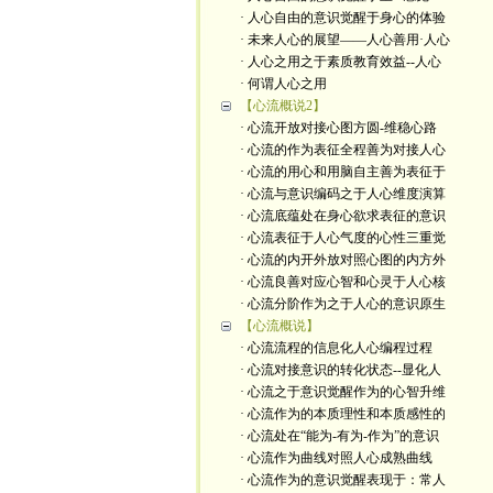
· 人心自由的意识觉醒于身心的体验
· 未来人心的展望——人心善用·人心
· 人心之用之于素质教育效益--人心
· 何谓人心之用
【心流概说2】
· 心流开放对接心图方圆-维稳心路
· 心流的作为表征全程善为对接人心
· 心流的用心和用脑自主善为表征于
· 心流与意识编码之于人心维度演算
· 心流底蕴处在身心欲求表征的意识
· 心流表征于人心气度的心性三重觉
· 心流的内开外放对照心图的内方外
· 心流良善对应心智和心灵于人心核
· 心流分阶作为之于人心的意识原生
【心流概说】
· 心流流程的信息化人心编程过程
· 心流对接意识的转化状态--显化人
· 心流之于意识觉醒作为的心智升维
· 心流作为的本质理性和本质感性的
· 心流处在“能为-有为-作为”的意识
· 心流作为曲线对照人心成熟曲线
· 心流作为的意识觉醒表现于：常人