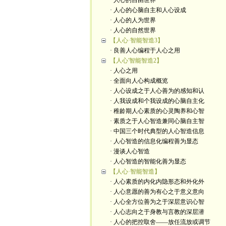
· 人心的自由世界
· 人心的心脑自主和人心设成
· 人心的人为世界
· 人心的自然世界
【人心·智能智造3】
· 良善人心编程于人心之用
【人心'智能智造2】
· 人心之用
· 全面向人心构成概览
· 人心设成之于人心善为的感知和认
· 人我设成和个我设成的心脑自主化
· 稚龄期人心素质的心灵陶养和心智
· 素质之于人心智造兼同心脑自主智
· 中国三个时代典型的人心智造信息
· 人心智造的信息化编程善为显态
· 漫谈人心智造
· 人心智造的智能化善为显态
【人心·智能智造】
· 人心素质的内化内隐形态和外化外
· 人心意愿的善为有心之于意义意向
· 人心全方位善为之于深层意识心智
· 人心志向之于身教与言教的深层潜
· 人心的把控取舍——放任流放或调节