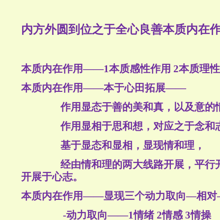
内方外圆到位之于全心良善本质内在
本质内在作用——1本质感性作用 2本质理
本质内在作用——本于心田拓展——
作用显态于善的美和真，以及意的情
作用显相于思和想，对应之于念和
基于显态和显相，显现情和理，
经由情和理的两大线路开展，平行开
开展于心志。
本质内在作用——显现三个动力取向—相对
-动力取向——1情绪 2情感 3情操