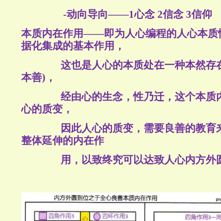
-动向导向——1心念 2信念 3信仰
本质内在作用——即为人心编程的人心本质
据化集成的基本作用，
这也是人心的本质处在一种本然存在形态
本善)，
经由心的生念，性乃迁，这个本质内
心的质变，
因此人心的质变，需要良善的教育来
整体延伸的内在作
用，
以致终究可以达致人心内方外