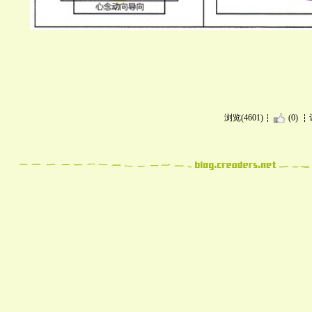
浏览(4601)
(0)