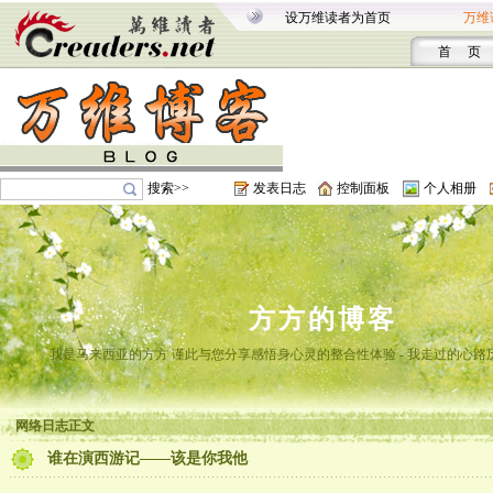
设万维读者为首页
万维
首 页
搜索>>
发表日志
控制面板
个人相册
方方的博客
我是马来西亚的方方 谨此与您分享感悟身心灵的整合性体验 - 我走过的心路
网络日志正文
谁在演西游记——该是你我他