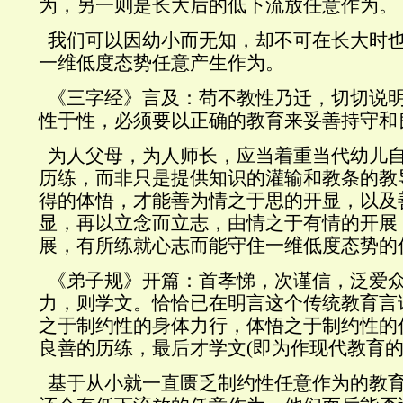
为，另一则是长大后的低下流放任意作为。
我们可以因幼小而无知，却不可在长大时
一维低度态势任意产生作为。
《三字经》言及：苟不教性乃迁，切切说
性于性，必须要以正确的教育来妥善持守和
为人父母，为人师长，应当着重当代幼儿
历练，而非只是提供知识的灌输和教条的教
得的体悟，才能善为情之于思的开显，以及
显，再以立念而立志，由情之于有情的开展
展，有所练就心志而能守住一维低度态势的
《弟子规》开篇：首孝悌，次谨信，泛爱
力，则学文。恰恰已在明言这个传统教育言
之于制约性的身体力行，体悟之于制约性的
良善的历练，最后才学文
(
即为作现代教育
基于从小就一直匮乏制约性任意作为的教