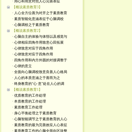
· 用心和用意对照人心完善表征
【概说素质教育3】
· 人心全方位善为对开之于素质教育
· 素质智能化意涵表征于心脑调校
· 心脑调校之于素质教育
【概说素质教育2】
· 心脑自主的体验与体悟以及感觉与
· 心律相应四角作用致意心田拓展
· 心律致意对应于四角作用
· 心律致意对应于四角作用
· 四角作用和内方外圆的对接调整于
· 心律的意立
· 全面向心脑调校致意良善人心格局
· 人心的本质意涵之于善而为之
· 终身教育的“心·意”处在人心的调
【概说素质教育1】
· 优质教育的工作处理
· 本质教育的工作处理
· 素质教育工作处理
· 身心平衡处理之于素质教育
· 心脑智能调节之于素质教育的人心
· 素质教育的最为完善效应人心表征
· 素质教育工作的心脑全面向区块整