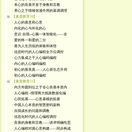
· 本心的良善开发于身教和言教
· 养心之于情绪弥漫作用的基调调理
【素质教育16】
· 人心的善意和心意
· 内化的心与外化的心 ​
· 意识·自我--心脑一体智能化——全
· 爱的终一和爱的二分
· 善为人生历练的体验和体悟
· 信息时代的人心编程全方位调控
· 心力集成之于人心编码编程
· 内心的人心编码编程
· 初心的善美真——人心原生态开局
· 初心的人心编码编程
【素质教育15】
· 内方外圆到位之于全心良善本质内
· 人心编程--情理两大线路数据化编
· 心田拓展——心意基模的拓展
· 中国人心本质的智慧密码架构
· 自我成长的问题和调教
· 信息化时代的人心编程调控
· 良善的身教和言教——讲求明确性思
· 人心编程对接心意构建——同步构成