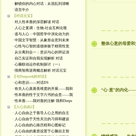
· 解锁你的内心对话：从混乱到清晰
· 语言中介
【对话元宝】
· 对人性本善的深层解读 对话
· 人心之复调：生物-社会互构论视
· 道与人心：中国哲学中演化动力的
· 中国文字智慧：从象形会意到未来
整体心意的母爱和
· 心性与心智的道德体验于精简性觉
· 从分离到合一：意识与心的辩证演
· 自己实证和自我实现解析 对话
· 心脑联动运作机制探讨（一）
· 情商智商逆商概念解析 对话元宝
【与Deepseek的对话】
· 心和意识——对话DS
· 有关人心真善美维度的开展——我和
“心·意”的内化
· 性本善的性于文字六书的会意——我
· 性本善——我对善的注解·我和Deeps
【人心自由2】
· 人心自由之于善导人心之用的自主
· 人心自由于天性关注的习得和建设
· 人心自由的心路历程和心图标记
· 人心自由的素质设置于心脑自主智