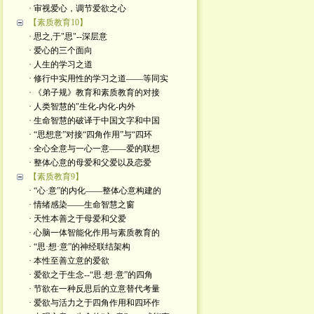
· 审视爱心，调节爱欲之心
【素质教育10】
· 思之,于"思"--深层意
· 爱心的三个面向
· 人生的学习之道
· 修行中实用性的学习之道——等同实
· 《弟子规》教育和素质教育的对接
· 人类智慧的"生化-内化-内外
· 生命智慧的破译于中国文字和中国
· “思想意”对接“四角作用”与“四环
· 全心全意与一心一意——爱的联想
· 整体心意的母爱和父爱以及恋爱
【素质教育9】
· “心·意”的内化——整体心意构建的
· 情绪感染——生命智慧之窗
· 天性本善之于母爱和父爱
· 心脑一体智能化作用与素质教育的
· “思·想·意”的神经联结架构
· 本性至善立意的爱欲
· 爱欲之于生念--“思·想·意”的四角
· 节欲在一种反思后的立意替代考量
· 爱欲与活力之于四角作用和四环作