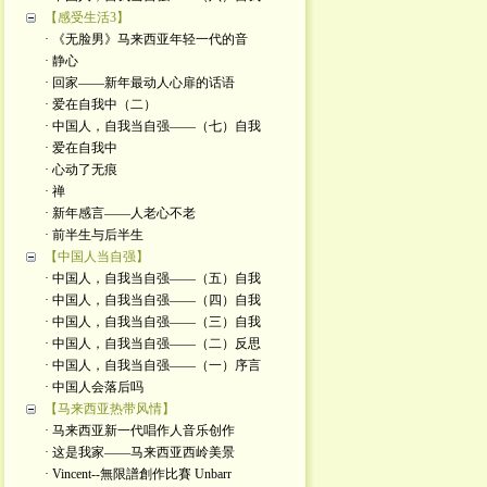
【感受生活3】
· 《无脸男》马来西亚年轻一代的音
· 静心
· 回家——新年最动人心扉的话语
· 爱在自我中（二）
· 中国人，自我当自强——（七）自我
· 爱在自我中
· 心动了无痕
· 禅
· 新年感言——人老心不老
· 前半生与后半生
【中国人当自强】
· 中国人，自我当自强——（五）自我
· 中国人，自我当自强——（四）自我
· 中国人，自我当自强——（三）自我
· 中国人，自我当自强——（二）反思
· 中国人，自我当自强——（一）序言
· 中国人会落后吗
【马来西亚热带风情】
· 马来西亚新一代唱作人音乐创作
· 这是我家——马来西亚西岭美景
· Vincent--無限譜創作比賽 Unbarr