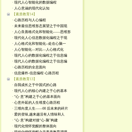
· 现代人心智能化的数据编程
· 人心意涵的现代化认知
【素质教育14】
· 心路历程与人心编程
· 未来最佳思维形态展望之于中国现
· 人心良善格式化和智能化——思维形
· 现代化人心信息数据化编程之于现
· 人心格式化和智能化--处在心脑一
· 人心智能化—对比—人心格式化
· 现代人心的数据化编程之于信息编
· 现代人心的数据化编程之于信息编
· 心路历程的全息面向
· 信息爆炸-信息编程·心路历程
【素质教育13】
· 自我成长之于中国式的心路
· 现代人心的核心内建之于心的基本
· “心·意”构建之于心的基本面向
· 心意外延的人生维度心路历程
· 三维向度人生——00 后未来的碎片
· 爱的变味,越来越没有人情味和人
· “心·意”构建对接“心-脑”构建
· 现代化情怀觉醒的整体面向