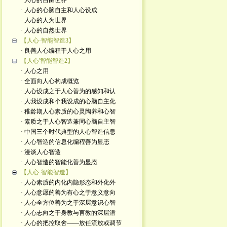
· 人心的自由世界
· 人心的心脑自主和人心设成
· 人心的人为世界
· 人心的自然世界
【人心·智能智造3】
· 良善人心编程于人心之用
【人心'智能智造2】
· 人心之用
· 全面向人心构成概览
· 人心设成之于人心善为的感知和认
· 人我设成和个我设成的心脑自主化
· 稚龄期人心素质的心灵陶养和心智
· 素质之于人心智造兼同心脑自主智
· 中国三个时代典型的人心智造信息
· 人心智造的信息化编程善为显态
· 漫谈人心智造
· 人心智造的智能化善为显态
【人心·智能智造】
· 人心素质的内化内隐形态和外化外
· 人心意愿的善为有心之于意义意向
· 人心全方位善为之于深层意识心智
· 人心志向之于身教与言教的深层潜
· 人心的把控取舍——放任流放或调节