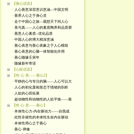
【善心话语】
· 人心善意深层意识意涵—中国文明
· 善养人心之于身心灵
· 走个中国心之旅—观想天下间人心
· 美与真——人心的素质陶养和品质塑
· 善意人心素质--优化品质
· 中国人心的博大精深意涵
· 善心表意与善心表象之于人心模组
· 善心表意的心脑一体智能化作用
· 善心随缘壬寅年
· 随缘新年寄语
【心际话语】
【性·心·意——善心2】
· 平静的心与专注的脑——人心可以大
· 人心的初化显相形态于情绪的剖析
· 人欲的心田拓展
· 超动物性和动物性的人欲平衡——善
【性·心·意——善心】
· 本体性心力-内在驱动力——自我成
· 此性非彼性的本体性生命内在驱动
· 本体性用心之于善心
· 善心·禅修