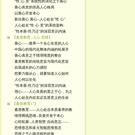
· “性·心·意”系统性的演化之于善心
· 善心表意的崇高人心格局
· 以善心开发本心
· 新论善心 善心--人心处在“性·心”
· 人心处在“性·心·意”的系统架构
· “性本善-性乃迁”的深层意识内涵
【素质教育--人心·思维】
· 善心——善养一个全心全意的人心
· 中国心的现代化整体内涵的拓展开
· 善心表意之于情理维度的整合
· 素质教育的传统意旨与现代化意旨
· 自我成长的心力调控
· 想要力能从心，就要知道人心如何
· 人心何以生化
· “性本善-性乃迁”的深层意识内涵
· 用心——人心良善的置之于心，为之
· 人心处在内在实证实质意义的生命
【素质教育17】
· 素质教育——人心处在本质素养的教
· 情理两线思维--良善开发于本心
· 心田拓展--人类智慧·自由意志——
· 思维形态和多元智能思维形态
· 思维之于心路历程的对接