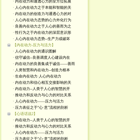
· 内在动力和通透心力的全方位拓展
· 人心内在动力之于本能和智能的关
· 内在动力的创造力与通透心力的对
· 人心内在动力态势的心力外化行为
· 良善内在动力之于人心的善而为之
· 性行为之于内在动力的深层意识形
· 人心内在动力态势--生产力或破坏
【内在动力-压力与活力】
· 人心内在动力的通识图解
· 信守诚信--良善调度人心建设内在
· 内在动力的良善集成于诚信——善而
· 人类智慧和内在动力--创造力根本
· 生命内在动力·人心内在动力
· 内在动力和信心相互交接影响的关
· 内在动力--人类于人心的智慧的开
· 推动力和反动力与心力的对比关系
· 人心内在动力——压力与活力
· 压力表征之于“心·意”流程的剖析
【心语话说2】
· 内在动力--人类于人心的智慧的开
· 推动力和反动力与心力的对比关系
· 人心内在动力——压力与活力
· 压力表征之于“心·意”流程的剖析