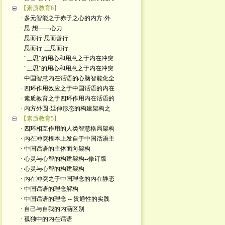
【素质教育6】
· 多元智能之于赤子之心的内方·外
· 思·想——心力
· 思而行·思而善行
· 思而行·三思而行
· “三思”的用心和用意之于内在冲突
· “三思”的用心和用意之于内在冲突
· 中国智慧内在话语的心脑智能化全
· 四环作用效应之于中国话语的内在
· 素质教育之于四环作用内在话语的
· 内方外圆·延伸形态的构建架构之
【素质教育5】
· 四环相互作用的人类智慧格局架构
· 内在冲突根本上发自于中国话语主
· 中国话语的主体面向架构
· 心灵与心智的构建架构--修订版
· 心灵与心智的构建架构
· 内在冲突之于中国理念的内在静态
· 中国话语的理念解构
· 中国话语的理念 -- 贯通性的实践
· 自己与自我的内涵区别
· 孤独中的内在话语