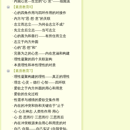
· 内观心意—生念的“心·意”——或能直
【素质教育8】
· 心的四角作用与四环作用的对接作
· 内方与“思·想·意”的关联
· 念立而志立——为何会志立不成?
· 先立念后立志——当可志立
· 心的善为和善行——有所住而立念
· 志立于内方外圆
· 心的"思·想"和"
· 完善为之的心意——内在意涵和构建
· 理性凝聚的四个关联架构
· 本质理性和本性理性的对质
【素质教育7】
· 理性凝聚构建的理性——真正的理性
· 理念·心灵 -- 德行·心智——四环联
· 爱欲之于内方外圆的用心和用意
· 爱欲的生化过程
· 性需求与感情的爱欲交集作用
· 内在的冲突和协和关键在于“止于
· 心·心主神志·人类性作用·用心
· 心·思·思而行·三思而行·三思而后
· 内在冲突根源来自用心和用意的对
· 自己·自我——自己实证·(自我觉知-