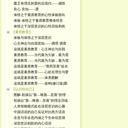
· 匮乏有理念的爱的后现代——感悟
· 良心·良知——爱
· 体悟之于素质教育的心性体验面向
· 体验·体悟之于素质教育整体性意
· 体悟之于深层意识的心性历练和统
【素质教育】
· 体验与体悟之于深层意识
· 心主神志与自我觉知——调理·调度
· 这就是素质教育：心主神志与自我
· 素质教育——当代最为欠缺，最为需
· 素质教育——当代最为欠缺，最为需
· 这就是素质教育——“善而至善”处在
· 这就是素质教育——心处在理念与爱
· 这就是素质教育——体系图解
· 这就是素质教育——架构(修订版)图
【认识你自己】
· 图解-初谈以“善—唯善—至善”的理
· 初谈以“善—唯善—至善”的理念历练
· 人类智能模式处在深层意识的心脑
· 中国话语的自己实证对比西方话语
· 全息与非全息内涵之于生命信息场
· 深层意识初阶的内心话语