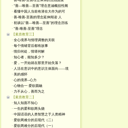
· 善-唯善-至善理念体系的点线面架
· “善—唯善—至善”理念意涵概括性阐
· 看懂中国人当前有潜在大作为的可
· 善-唯善-至善的理念延伸阅读·人
· 初谈以“善—唯善—至善”的理念历练
· “善-唯善-至善”理念
【素质教育三】
· 全心境界与情理调整的关联
· 每个情绪背后都有故事
· 情归何处，情堪何解
· 知心者，能知多少？
· 爱，一开始就在那里开始失落？
· 人活在意识中的意识主体面向——境
· 美的感怀
· 心的境界--心力
· 心物合一·爱欲圆融
· 力不从心，善而为之
【素质教育二】
· 知人知面不知心
· 一生的爱和欲两头烧
· 中国话语的人类智慧之于人类精神
· 爱欲两难分的后现代（二）
· 爱欲两难分的后现代（一）