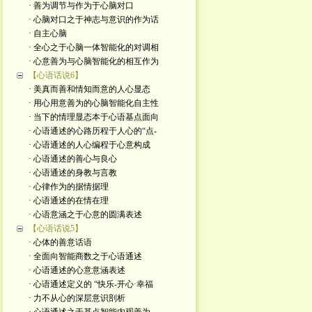
· 善为调节与作为于心脑对口
· 心脑对口之于神志与意识的作为话
· 自主心脑
· 全心之于心脑一体智能化的对调相
· 心意善为与心脑智能化的相互作为
【心语话说6】
· 美真而善和情知而意的人心显态
· 用心用意善为的心脑智能化自主性
· 当下的情理显态本于心语基点面向
· 心语通述的心路历程于人心的“点-
· 心语通述的人心编程于心意构成
· 心语通述的善心与良心
· 心语通述的身教与言教
· 心律作为的据情据理
· 心语通述的在情在理
· 心语意涵之于心意的圆满表述
【心语话说5】
· 心体的善意话语
· 全面向智能商数之于心语通述
· 心语通述的心意意涵表述
· 心语通述定义的 “快乐-开心·幸福
· 力不从心的深层意识剖析