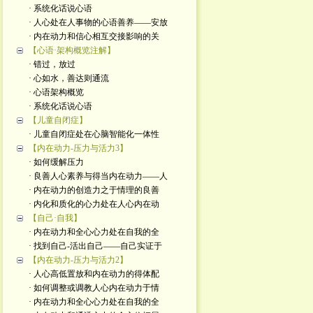
· 系统化话说心语
· 人心处在人事物的心语善养——安放
· 内在动力和信心相互交接影响的关
【心语·架构概览注解】
· 错过，放过
· 心如水，善达则通流
· 心语架构概览
· 系统化话说心语
【儿童自闭症】
· 儿童自闭症处在心脑智能化一体性
【内在动力-压力与活力3】
· 如何缓解压力
· 良善人心素养与得当内在动力——人
· 内在动力的创造力之于情理的良善
· 内化和质化的心力处在人心内在动
【自己·自我】
· 内在动力和全心心力处在自我的全
· 找到自己-活出自己——自己实证于
【内在动力-压力与活力2】
· 人心高低置放和内在动力的得体配
· 如何调整或调教人心内在动力于情
· 内在动力和全心心力处在自我的全