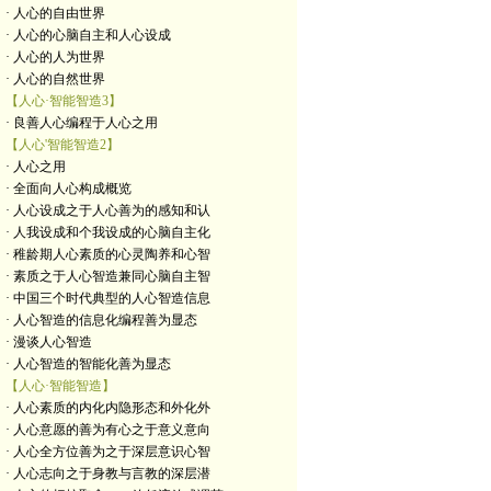
· 人心的自由世界
· 人心的心脑自主和人心设成
· 人心的人为世界
· 人心的自然世界
【人心·智能智造3】
· 良善人心编程于人心之用
【人心'智能智造2】
· 人心之用
· 全面向人心构成概览
· 人心设成之于人心善为的感知和认
· 人我设成和个我设成的心脑自主化
· 稚龄期人心素质的心灵陶养和心智
· 素质之于人心智造兼同心脑自主智
· 中国三个时代典型的人心智造信息
· 人心智造的信息化编程善为显态
· 漫谈人心智造
· 人心智造的智能化善为显态
【人心·智能智造】
· 人心素质的内化内隐形态和外化外
· 人心意愿的善为有心之于意义意向
· 人心全方位善为之于深层意识心智
· 人心志向之于身教与言教的深层潜