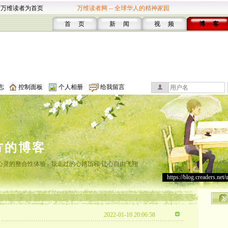
设万维读者为首页
万维读者网 -- 全球华人的精神家园
首 页
新 闻
视 频
博 客
志
控制面板
个人相册
给我留言
方的博客
灵的整合性体验 - 我走过的心路历程 让心自由飞翔
https://blog.creaders.net/
2022-01-10 20:06:58