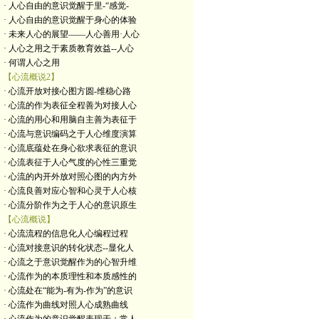
· 人心自由的意识觉醒于里-“感觉-
· 人心自由的意识觉醒于身心的体验
· 未来人心的展望——人心善用·人心
· 人心之用之于素质教育效益--人心
· 何谓人心之用
【心流概说2】
· 心流开放对接心图方圆-维稳心路
· 心流的作为表征全程善为对接人心
· 心流的用心和用脑自主善为表征于
· 心流与意识编码之于人心维度演算
· 心流底蕴处在身心欲求表征的意识
· 心流表征于人心气度的心性三重觉
· 心流的内开外放对照心图的内方外
· 心流良善对应心智和心灵于人心核
· 心流分阶作为之于人心的意识原生
【心流概说】
· 心流流程的信息化人心编程过程
· 心流对接意识的转化状态--显化人
· 心流之于意识觉醒作为的心智升维
· 心流作为的本质理性和本质感性的
· 心流处在“能为-有为-作为”的意识
· 心流作为曲线对照人心成熟曲线