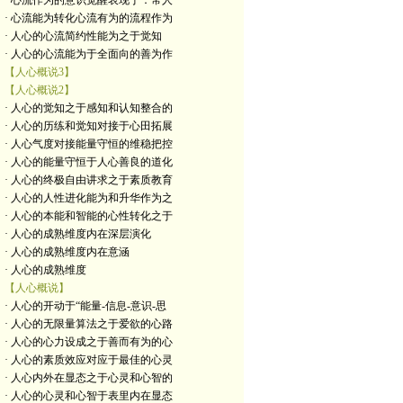
· 心流作为的意识觉醒表现于：常人
· 心流能为转化心流有为的流程作为
· 人心的心流简约性能为之于觉知
· 人心的心流能为于全面向的善为作
【人心概说3】
【人心概说2】
· 人心的觉知之于感知和认知整合的
· 人心的历练和觉知对接于心田拓展
· 人心气度对接能量守恒的维稳把控
· 人心的能量守恒于人心善良的道化
· 人心的终极自由讲求之于素质教育
· 人心的人性进化能为和升华作为之
· 人心的本能和智能的心性转化之于
· 人心的成熟维度内在深层演化
· 人心的成熟维度内在意涵
· 人心的成熟维度
【人心概说】
· 人心的开动于“能量-信息-意识-思
· 人心的无限量算法之于爱欲的心路
· 人心的心力设成之于善而有为的心
· 人心的素质效应对应于最佳的心灵
· 人心内外在显态之于心灵和心智的
· 人心的心灵和心智于表里内在显态