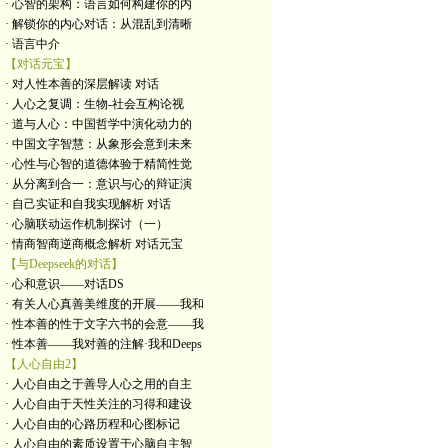
· 心智的架构：语言如何构建你的内
· 解锁你的内心对话：从混乱到清晰
· 语言中介
【对话元宝】
· 对人性本善的深层解读 对话
· 人心之复调：生物-社会互构论视
· 道与人心：中国哲学中演化动力的
· 中国文字智慧：从象形会意到未来
· 心性与心智的道德体验于精简性觉
· 从分离到合一：意识与心的辩证演
· 自己实证和自我实现解析 对话
· 心脑联动运作机制探讨（一）
· 情商智商逆商概念解析 对话元宝
【与Deepseek的对话】
· 心和意识——对话DS
· 有关人心真善美维度的开展——我和
· 性本善的性于文字六书的会意——我
· 性本善——我对善的注解·我和Deeps
【人心自由2】
· 人心自由之于善导人心之用的自主
· 人心自由于天性关注的习得和建设
· 人心自由的心路历程和心图标记
· 人心自由的素质设置于心脑自主智