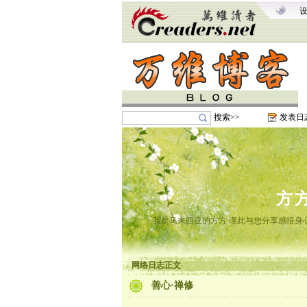
搜索>>
发表日
方
我是马来西亚的方方 谨此与您分享感悟身心
网络日志正文
善心·禅修