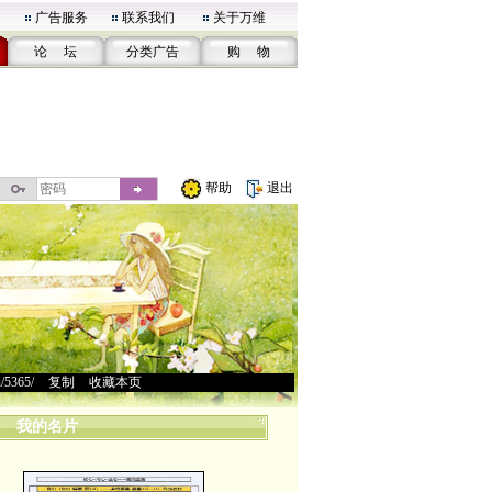
广告服务
联系我们
关于万维
论 坛
分类广告
购 物
帮助
退出
u/5365/
>
复制
>
收藏本页
我的名片