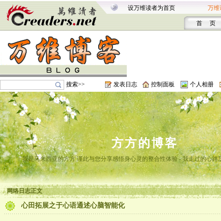
设万维读者为首页
万维
首 页
搜索>>
发表日志
控制面板
个人相册
方方的博客
我是马来西亚的方方 谨此与您分享感悟身心灵的整合性体验 - 我走过的心路
网络日志正文
心田拓展之于心语通述心脑智能化