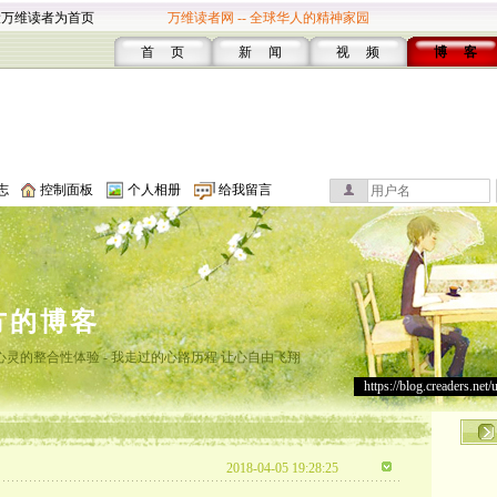
设万维读者为首页
万维读者网 -- 全球华人的精神家园
首 页
新 闻
视 频
博 客
志
控制面板
个人相册
给我留言
方的博客
灵的整合性体验 - 我走过的心路历程 让心自由飞翔
https://blog.creaders.net/
2018-04-05 19:28:25