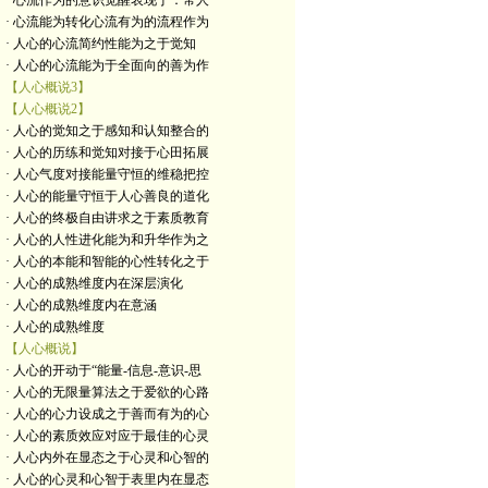
· 心流作为的意识觉醒表现于：常人
· 心流能为转化心流有为的流程作为
· 人心的心流简约性能为之于觉知
· 人心的心流能为于全面向的善为作
【人心概说3】
【人心概说2】
· 人心的觉知之于感知和认知整合的
· 人心的历练和觉知对接于心田拓展
· 人心气度对接能量守恒的维稳把控
· 人心的能量守恒于人心善良的道化
· 人心的终极自由讲求之于素质教育
· 人心的人性进化能为和升华作为之
· 人心的本能和智能的心性转化之于
· 人心的成熟维度内在深层演化
· 人心的成熟维度内在意涵
· 人心的成熟维度
【人心概说】
· 人心的开动于“能量-信息-意识-思
· 人心的无限量算法之于爱欲的心路
· 人心的心力设成之于善而有为的心
· 人心的素质效应对应于最佳的心灵
· 人心内外在显态之于心灵和心智的
· 人心的心灵和心智于表里内在显态