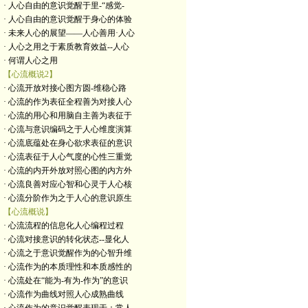
· 人心自由的意识觉醒于里-“感觉-
· 人心自由的意识觉醒于身心的体验
· 未来人心的展望——人心善用·人心
· 人心之用之于素质教育效益--人心
· 何谓人心之用
【心流概说2】
· 心流开放对接心图方圆-维稳心路
· 心流的作为表征全程善为对接人心
· 心流的用心和用脑自主善为表征于
· 心流与意识编码之于人心维度演算
· 心流底蕴处在身心欲求表征的意识
· 心流表征于人心气度的心性三重觉
· 心流的内开外放对照心图的内方外
· 心流良善对应心智和心灵于人心核
· 心流分阶作为之于人心的意识原生
【心流概说】
· 心流流程的信息化人心编程过程
· 心流对接意识的转化状态--显化人
· 心流之于意识觉醒作为的心智升维
· 心流作为的本质理性和本质感性的
· 心流处在“能为-有为-作为”的意识
· 心流作为曲线对照人心成熟曲线