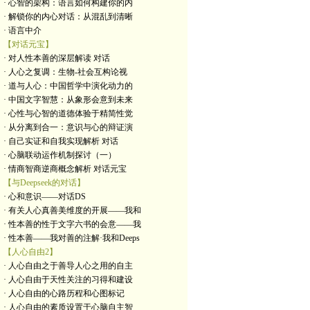
· 心智的架构：语言如何构建你的内
· 解锁你的内心对话：从混乱到清晰
· 语言中介
【对话元宝】
· 对人性本善的深层解读 对话
· 人心之复调：生物-社会互构论视
· 道与人心：中国哲学中演化动力的
· 中国文字智慧：从象形会意到未来
· 心性与心智的道德体验于精简性觉
· 从分离到合一：意识与心的辩证演
· 自己实证和自我实现解析 对话
· 心脑联动运作机制探讨（一）
· 情商智商逆商概念解析 对话元宝
【与Deepseek的对话】
· 心和意识——对话DS
· 有关人心真善美维度的开展——我和
· 性本善的性于文字六书的会意——我
· 性本善——我对善的注解·我和Deeps
【人心自由2】
· 人心自由之于善导人心之用的自主
· 人心自由于天性关注的习得和建设
· 人心自由的心路历程和心图标记
· 人心自由的素质设置于心脑自主智