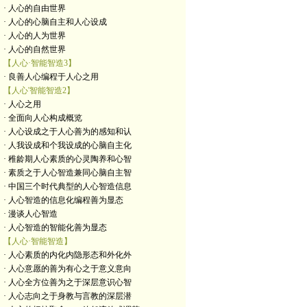
· 人心的自由世界
· 人心的心脑自主和人心设成
· 人心的人为世界
· 人心的自然世界
【人心·智能智造3】
· 良善人心编程于人心之用
【人心'智能智造2】
· 人心之用
· 全面向人心构成概览
· 人心设成之于人心善为的感知和认
· 人我设成和个我设成的心脑自主化
· 稚龄期人心素质的心灵陶养和心智
· 素质之于人心智造兼同心脑自主智
· 中国三个时代典型的人心智造信息
· 人心智造的信息化编程善为显态
· 漫谈人心智造
· 人心智造的智能化善为显态
【人心·智能智造】
· 人心素质的内化内隐形态和外化外
· 人心意愿的善为有心之于意义意向
· 人心全方位善为之于深层意识心智
· 人心志向之于身教与言教的深层潜