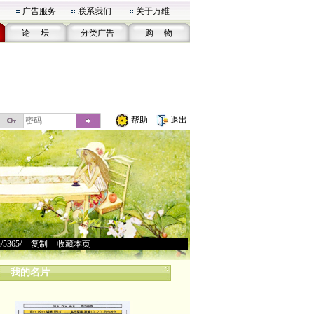
广告服务
联系我们
关于万维
论 坛
分类广告
购 物
帮助
退出
u/5365/
>
复制
>
收藏本页
我的名片