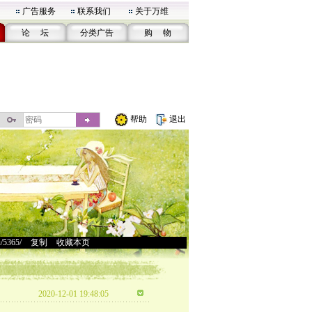
广告服务
联系我们
关于万维
论 坛
分类广告
购 物
帮助
退出
u/5365/
>
复制
>
收藏本页
2020-12-01 19:48:05