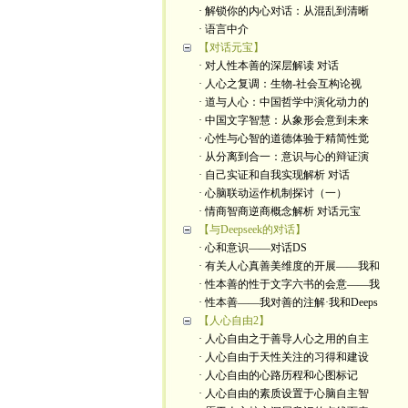
· 解锁你的内心对话：从混乱到清晰
· 语言中介
【对话元宝】
· 对人性本善的深层解读 对话
· 人心之复调：生物-社会互构论视
· 道与人心：中国哲学中演化动力的
· 中国文字智慧：从象形会意到未来
· 心性与心智的道德体验于精简性觉
· 从分离到合一：意识与心的辩证演
· 自己实证和自我实现解析 对话
· 心脑联动运作机制探讨（一）
· 情商智商逆商概念解析 对话元宝
【与Deepseek的对话】
· 心和意识——对话DS
· 有关人心真善美维度的开展——我和
· 性本善的性于文字六书的会意——我
· 性本善——我对善的注解·我和Deeps
【人心自由2】
· 人心自由之于善导人心之用的自主
· 人心自由于天性关注的习得和建设
· 人心自由的心路历程和心图标记
· 人心自由的素质设置于心脑自主智