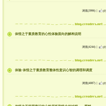
浏览(3996)
(0
体悟之于素质教育的心性体验面向的解构说明
浏览(4244)
(0
体验·体悟之于素质教育整体性意识心智的调理和调度
浏览(4087)
(0