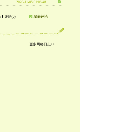
2020-11-05 01:06:48
评论(0)
发表评论
)
更多网络日志>>