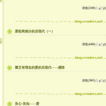
浏览(3399)
(0
爱欲两难分的后现代（一）
浏览(4406)
(0
匮乏有理念的爱的后现代——感悟
浏览(3865)
(1
良心·良知——爱