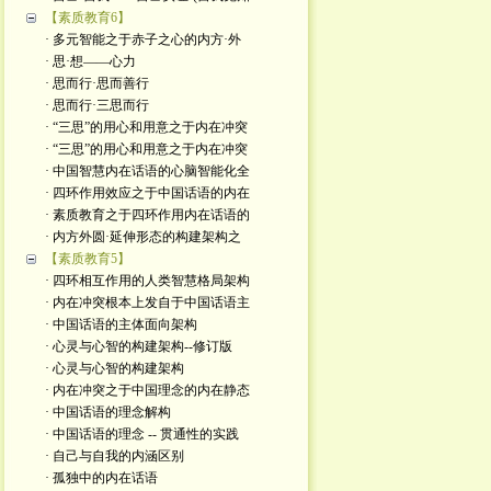
【素质教育6】
· 多元智能之于赤子之心的内方·外
· 思·想——心力
· 思而行·思而善行
· 思而行·三思而行
· “三思”的用心和用意之于内在冲突
· “三思”的用心和用意之于内在冲突
· 中国智慧内在话语的心脑智能化全
· 四环作用效应之于中国话语的内在
· 素质教育之于四环作用内在话语的
· 内方外圆·延伸形态的构建架构之
【素质教育5】
· 四环相互作用的人类智慧格局架构
· 内在冲突根本上发自于中国话语主
· 中国话语的主体面向架构
· 心灵与心智的构建架构--修订版
· 心灵与心智的构建架构
· 内在冲突之于中国理念的内在静态
· 中国话语的理念解构
· 中国话语的理念 -- 贯通性的实践
· 自己与自我的内涵区别
· 孤独中的内在话语