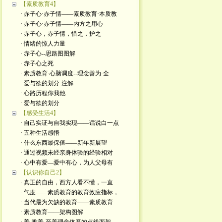
【素质教育4】
· 赤子心·赤子情——素质教育·本质教
· 赤子心·赤子情——内方之用心
· 赤子心，赤子情，惜之，护之
· 情绪的惊人力量
· 赤子心--思路图图解
· 赤子心之死
· 素质教育·心脑调度--理念善为·全
· 爱与欲的划分·注解
· 心路历程你我他
· 爱与欲的划分
【感受生活4】
· 自己实证与自我实现——话说白一点
· 五种生活感悟
· 什么东西最保值——新年新展望
· 通过视频未经亲身体验的经验相对
· 心中有爱—爱中有心，为人父母有
【认识你自己2】
· 真正的自由，西方人看不懂，一直
· 气度——素质教育的教育效应指标，
· 当代最为欠缺的教育——素质教育
· 素质教育——架构图解