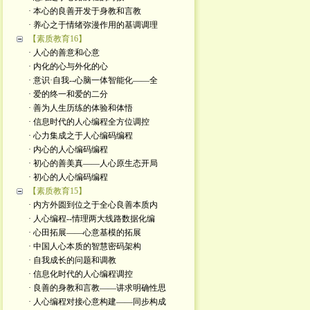
· 本心的良善开发于身教和言教
· 养心之于情绪弥漫作用的基调调理
【素质教育16】
· 人心的善意和心意
· 内化的心与外化的心 ​
· 意识·自我--心脑一体智能化——全
· 爱的终一和爱的二分
· 善为人生历练的体验和体悟
· 信息时代的人心编程全方位调控
· 心力集成之于人心编码编程
· 内心的人心编码编程
· 初心的善美真——人心原生态开局
· 初心的人心编码编程
【素质教育15】
· 内方外圆到位之于全心良善本质内
· 人心编程--情理两大线路数据化编
· 心田拓展——心意基模的拓展
· 中国人心本质的智慧密码架构
· 自我成长的问题和调教
· 信息化时代的人心编程调控
· 良善的身教和言教——讲求明确性思
· 人心编程对接心意构建——同步构成