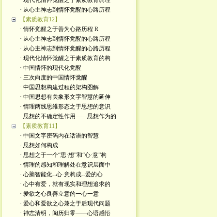
· 现代化情怀觉醒之于素质教育调理
· 从心主神志到情怀觉醒的心路历程
【素质教育12】
· 情怀觉醒之于善为心路历程 R
· 从心主神志到情怀觉醒的心路历程
· 从心主神志到情怀觉醒的心路历程
· 现代化情怀觉醒之于素质教育的构
· 中国情怀的现代化觉醒
· 三次向度的中国情怀觉醒
· 中国思想构建过程的架构图解
· 中国思想有关象形文字智慧的延伸
· 情理两线思维形态之于思想的意识
· 思想的不确定性作用——思想作为的
【素质教育11】
· 中国文字密码内在话语的智慧
· 思想如何构成
· 思想之于一个“思·想”和“心·意”构
· 情理的感知和理解处在意识层面中
· 心脑智能化--心·意构成--爱的心
· 心中有爱，就有现实和理想追求的
· 爱欲之心良善立意的一心一意
· 爱心和爱欲之心兼之于后现代问题
· 神志清明，阅历归零——心语感悟