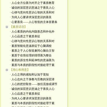
· 人心全方位善为对开之于素质教育
· 诚信的深层意识意涵之于善良人心
· 心律与意向性意识心智的关系和对
· 为何人心要讲求深层意识的善良
· 心要善良——人心智造的主体首要条
【素质话语】
· 人心素质的内化内隐形态和外化外
· 人心品质之于素质表征
· 心律与意向性意识心智的关系和对
· 素质智能化意涵表征于心脑调校
· 素质之于人心智造兼同心脑自主智
· 素质于在情在理的情理善为整合
· 素质的原生性和延伸性的意涵善为
· 素质与本质的阶段性对接处理于素
【用心和用意】
· 人心之用的感知和认知于觉知
· 人心志向之于身教与言教的深层潜
· 人心的把控取舍——放任流放或调节
· 诚信的深层意识意涵之于善良人心
· 人心品质之于素质表征
· 为何人心要讲求深层意识的善良
· 素质与本质的阶段性对接处理于素