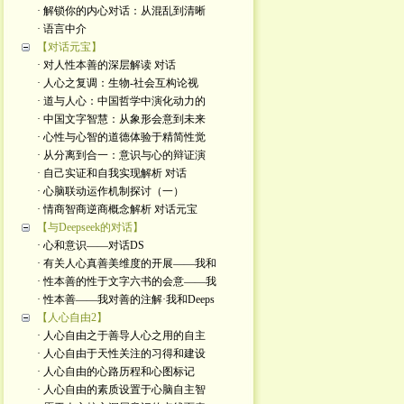
· 解锁你的内心对话：从混乱到清晰
· 语言中介
【对话元宝】
· 对人性本善的深层解读 对话
· 人心之复调：生物-社会互构论视
· 道与人心：中国哲学中演化动力的
· 中国文字智慧：从象形会意到未来
· 心性与心智的道德体验于精简性觉
· 从分离到合一：意识与心的辩证演
· 自己实证和自我实现解析 对话
· 心脑联动运作机制探讨（一）
· 情商智商逆商概念解析 对话元宝
【与Deepseek的对话】
· 心和意识——对话DS
· 有关人心真善美维度的开展——我和
· 性本善的性于文字六书的会意——我
· 性本善——我对善的注解·我和Deeps
【人心自由2】
· 人心自由之于善导人心之用的自主
· 人心自由于天性关注的习得和建设
· 人心自由的心路历程和心图标记
· 人心自由的素质设置于心脑自主智