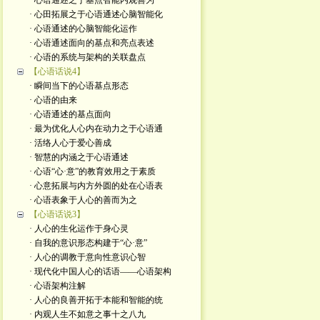
· 心语通述之于基点智能内观善为
· 心田拓展之于心语通述心脑智能化
· 心语通述的心脑智能化运作
· 心语通述面向的基点和亮点表述
· 心语的系统与架构的关联盘点
【心语话说4】
· 瞬间当下的心语基点形态
· 心语的由来
· 心语通述的基点面向
· 最为优化人心内在动力之于心语通
· 活络人心于爱心善成
· 智慧的内涵之于心语通述
· 心语“心·意”的教育效用之于素质
· 心意拓展与内方外圆的处在心语表
· 心语表象于人心的善而为之
【心语话说3】
· 人心的生化运作于身心灵
· 自我的意识形态构建于“心·意”
· 人心的调教于意向性意识心智
· 现代化中国人心的话语——心语架构
· 心语架构注解
· 人心的良善开拓于本能和智能的统
· 内观人生不如意之事十之八九