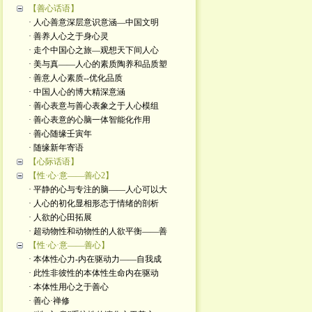
【善心话语】
· 人心善意深层意识意涵—中国文明
· 善养人心之于身心灵
· 走个中国心之旅—观想天下间人心
· 美与真——人心的素质陶养和品质塑
· 善意人心素质--优化品质
· 中国人心的博大精深意涵
· 善心表意与善心表象之于人心模组
· 善心表意的心脑一体智能化作用
· 善心随缘壬寅年
· 随缘新年寄语
【心际话语】
【性·心·意——善心2】
· 平静的心与专注的脑——人心可以大
· 人心的初化显相形态于情绪的剖析
· 人欲的心田拓展
· 超动物性和动物性的人欲平衡——善
【性·心·意——善心】
· 本体性心力-内在驱动力——自我成
· 此性非彼性的本体性生命内在驱动
· 本体性用心之于善心
· 善心·禅修