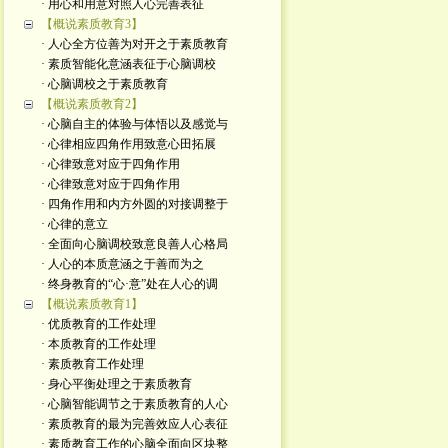
· 用心和用意对照人心完善表征
【概说素质教育3】
· 人心全方位善为对开之于素质教育
· 素质智能化意涵表征于心脑调校
· 心脑调校之于素质教育
【概说素质教育2】
· 心脑自主的体验与体悟以及感觉与
· 心律相应四角作用致意心田拓展
· 心律致意对应于四角作用
· 心律致意对应于四角作用
· 四角作用和内方外圆的对接调整于
· 心律的意立
· 全面向心脑调校致意良善人心格局
· 人心的本质意涵之于善而为之
· 终身教育的“心·意”处在人心的调
【概说素质教育1】
· 优质教育的工作处理
· 本质教育的工作处理
· 素质教育工作处理
· 身心平衡处理之于素质教育
· 心脑智能调节之于素质教育的人心
· 素质教育的最为完善效应人心表征
· 素质教育工作的心脑全面向区块整