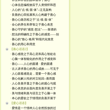
· 养生和养智的固本善养于善心
· 心体信息编程效应于人类情怀和思
· 人心的“点·线·面·体”--泛见架构
· 良善的心田拓展和人心构建于善心
· 善心心路历程之于“点·线·面·体”
· 全心的养生和养智之于善心表意
· 善心守护的“感觉·想法”——靠谱的
· 想法的明确性之于善心的感觉——别
· 善心的“致心·格局”和现代化致意
· 善心的用心和用意
【善心话语2】
· 善心感觉之于高心灵和高心智处在
· 心脑一体智能化的作用之于感觉和
· 善心——人心的圆通 · 爱的圆通
· 古人讲求善心的用心成效——可见于
· 人心跟着感觉走，需要一个善心感
· 善心化解人性的对立轮回--善而圆
· 人心良善开显之于善心的观心与观
· 善心表意的全面向度良善开展之于
· 美与情绪和真与语言之于心脑一体
· 本心的爱欲之于情理的良善开展于
【爱心话语】
· 爱情是一个情种人心全然投放的过