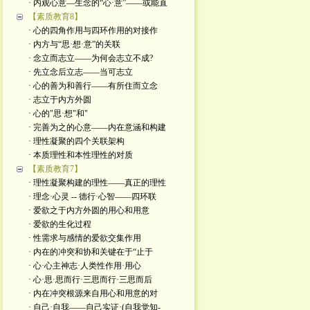
· 内观心意—生念的“心·意”——或能直
【素质教育8】
· 心的四角作用与四环作用的对接作
· 内方与“思·想·意”的关联
· 念立而志立——为何会志立不成?
· 先立念后立志——当可志立
· 心的善为和善行——有所住而立念
· 志立于内方外圆
· 心的"思·想"和"
· 完善为之的心意——内在意涵和构建
· 理性凝聚的四个关联架构
· 本质理性和本性理性的对质
【素质教育7】
· 理性凝聚构建的理性——真正的理性
· 理念·心灵 -- 德行·心智——四环联
· 爱欲之于内方外圆的用心和用意
· 爱欲的生化过程
· 性需求与感情的爱欲交集作用
· 内在的冲突和协和关键在于“止于
· 心·心主神志·人类性作用·用心
· 心·思·思而行·三思而行·三思而后
· 内在冲突根源来自用心和用意的对
· 自己·自我——自己实证·(自我觉知-