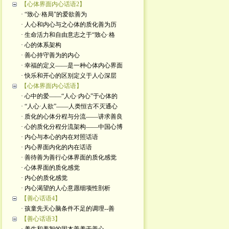
【心体界面内心话语2】
· “致心·格局”的爱欲善为
· 人心和内心与之心体的质化善为历
· 生命活力和自由意志之于“致心·格
· 心的体系架构
· 善心持守善为的内心
· 幸福的定义——是一种心体内心界面
· 快乐和开心的区别定义于人心深层
【心体界面内心话语】
· 心中的爱——“人心·内心”于心体的
· “人心·人欲”——人类恒古不灭通心
· 质化的心体分程与分流——讲求善良
· 心的质化分程分流架构——中国心博
· 内心与本心的内在对照话语
· 内心界面内化的内在话语
· 善待善为善行心体界面的质化感觉
· 心体界面的质化感觉
· 内心的质化感觉
· 内心渴望的人心意愿细项性剖析
【善心话语4】
· 孩童先天心脑条件不足的调理--善
【善心话语3】