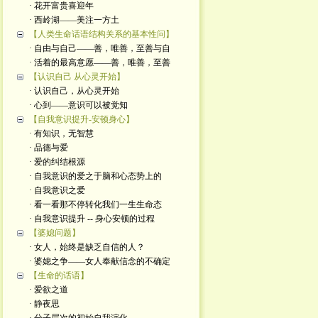
· 花开富贵喜迎年
· 西岭湖——美注一方土
【人类生命话语结构关系的基本性问】
· 自由与自己——善，唯善，至善与自
· 活着的最高意愿——善，唯善，至善
【认识自己 从心灵开始】
· 认识自己，从心灵开始
· 心到——意识可以被觉知
【自我意识提升-安顿身心】
· 有知识，无智慧
· 品德与爱
· 爱的纠结根源
· 自我意识的爱之于脑和心态势上的
· 自我意识之爱
· 看一看那不停转化我们一生生命态
· 自我意识提升 -- 身心安顿的过程
【婆媳问题】
· 女人，始终是缺乏自信的人？
· 婆媳之争——女人奉献信念的不确定
【生命的话语】
· 爱欲之道
· 静夜思