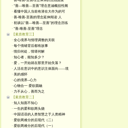
· 善-唯善-至善理念体系的点线面架
· “善—唯善—至善”理念意涵概括性阐
· 看懂中国人当前有潜在大作为的可
· 善-唯善-至善的理念延伸阅读·人
· 初谈以“善—唯善—至善”的理念历练
· “善-唯善-至善”理念
【素质教育三】
· 全心境界与情理调整的关联
· 每个情绪背后都有故事
· 情归何处，情堪何解
· 知心者，能知多少？
· 爱，一开始就在那里开始失落？
· 人活在意识中的意识主体面向——境
· 美的感怀
· 心的境界--心力
· 心物合一·爱欲圆融
· 力不从心，善而为之
【素质教育二】
· 知人知面不知心
· 一生的爱和欲两头烧
· 中国话语的人类智慧之于人类精神
· 爱欲两难分的后现代（二）
· 爱欲两难分的后现代（一）