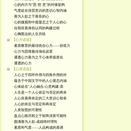
· 心的内方与“思·想·意”的对接架构
· 气度处在深层意识的意识心智内涵
· 善为人欲之于善良的心
· 心的微观和中观显态之于人心的心
· 自我良善身份认同的构建过程
· 心胸豁达的人生历练
【心力话语】
· 素质教育的最佳统合心力——创造力
· 心力与思维最佳场化设置
· 通透心力善为之于心体界面质化
· 通透的心力
【心语话说】
· 人心之于四环作用与四角作用的对
· 蕴含于中国文字中的人心显态内涵
· 心体处在"人心融合-心意构建-质
· 人生是一个人心肯定与否定的再肯
· 人心良善再肯定的三大意识心智表
· 人心的肯定与否定和再肯定
· 人类智慧的可塑性
· 盘点心路历程之于矩阵演算可能性
· 圆满善为人欲-成就绝对理性
· 素质和气度——人品构成的基调