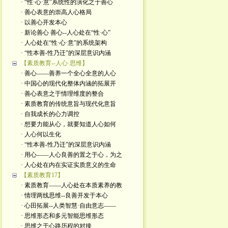
· “性·心·意”系统性的演化之于善心
· 善心表意的崇高人心格局
· 以善心开发本心
· 新论善心 善心--人心处在“性·心”
· 人心处在“性·心·意”的系统架构
· “性本善-性乃迁”的深层意识内涵
【素质教育--人心·思维】
· 善心——善养一个全心全意的人心
· 中国心的现代化整体内涵的拓展开
· 善心表意之于情理维度的整合
· 素质教育的传统意旨与现代化意旨
· 自我成长的心力调控
· 想要力能从心，就要知道人心如何
· 人心何以生化
· “性本善-性乃迁”的深层意识内涵
· 用心——人心良善的置之于心，为之
· 人心处在内在实证实质意义的生命
【素质教育17】
· 素质教育——人心处在本质素养的教
· 情理两线思维--良善开发于本心
· 心田拓展--人类智慧·自由意志——
· 思维形态和多元智能思维形态
· 思维之于心路历程的对接