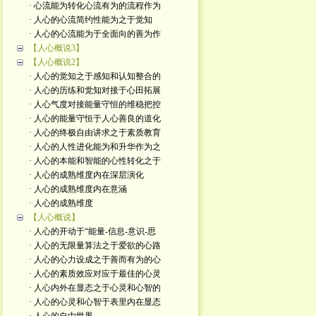
· 心流能为转化心流有为的流程作为
· 人心的心流简约性能为之于觉知
· 人心的心流能为于全面向的善为作
【人心概说3】
【人心概说2】
· 人心的觉知之于感知和认知整合的
· 人心的历练和觉知对接于心田拓展
· 人心气度对接能量守恒的维稳把控
· 人心的能量守恒于人心善良的道化
· 人心的终极自由讲求之于素质教育
· 人心的人性进化能为和升华作为之
· 人心的本能和智能的心性转化之于
· 人心的成熟维度内在深层演化
· 人心的成熟维度内在意涵
· 人心的成熟维度
【人心概说】
· 人心的开动于“能量-信息-意识-思
· 人心的无限量算法之于爱欲的心路
· 人心的心力设成之于善而有为的心
· 人心的素质效应对应于最佳的心灵
· 人心内外在显态之于心灵和心智的
· 人心的心灵和心智于表里内在显态