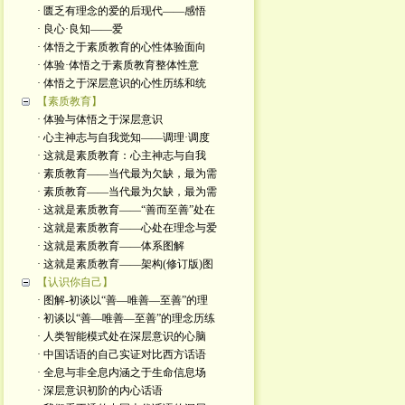
· 匮乏有理念的爱的后现代——感悟
· 良心·良知——爱
· 体悟之于素质教育的心性体验面向
· 体验·体悟之于素质教育整体性意
· 体悟之于深层意识的心性历练和统
【素质教育】
· 体验与体悟之于深层意识
· 心主神志与自我觉知——调理·调度
· 这就是素质教育：心主神志与自我
· 素质教育——当代最为欠缺，最为需
· 素质教育——当代最为欠缺，最为需
· 这就是素质教育——“善而至善”处在
· 这就是素质教育——心处在理念与爱
· 这就是素质教育——体系图解
· 这就是素质教育——架构(修订版)图
【认识你自己】
· 图解-初谈以“善—唯善—至善”的理
· 初谈以“善—唯善—至善”的理念历练
· 人类智能模式处在深层意识的心脑
· 中国话语的自己实证对比西方话语
· 全息与非全息内涵之于生命信息场
· 深层意识初阶的内心话语