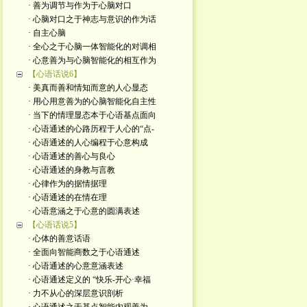
· 善为调节与作为于心脑对口
· 心脑对口之于神志与意识的作为话
· 自主心脑
· 全心之于心脑一体智能化的对调相
· 心意善为与心脑智能化的相互作为
【心语话说6】
· 美真而善和情知而意的人心显态
· 用心用意善为的心脑智能化自主性
· 当下的情理显态本于心语基点面向
· 心语通述的心路历程于人心的“点-
· 心语通述的人心编程于心意构成
· 心语通述的善心与良心
· 心语通述的身教与言教
· 心律作为的据情据理
· 心语通述的在情在理
· 心语意涵之于心意的圆满表述
【心语话说5】
· 心体的善意话语
· 全面向智能商数之于心语通述
· 心语通述的心意意涵表述
· 心语通述定义的 “快乐-开心·幸福
· 力不从心的深层意识剖析