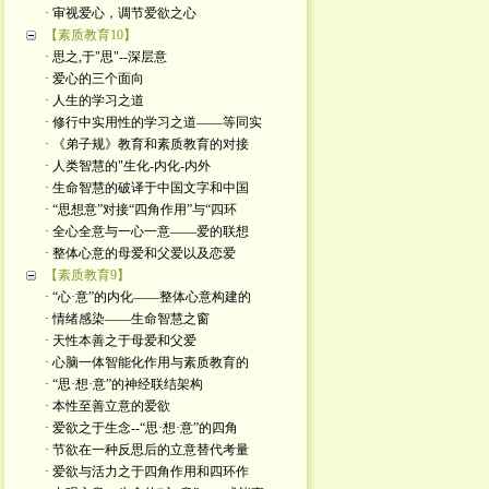
· 审视爱心，调节爱欲之心
【素质教育10】
· 思之,于"思"--深层意
· 爱心的三个面向
· 人生的学习之道
· 修行中实用性的学习之道——等同实
· 《弟子规》教育和素质教育的对接
· 人类智慧的"生化-内化-内外
· 生命智慧的破译于中国文字和中国
· “思想意”对接“四角作用”与“四环
· 全心全意与一心一意——爱的联想
· 整体心意的母爱和父爱以及恋爱
【素质教育9】
· “心·意”的内化——整体心意构建的
· 情绪感染——生命智慧之窗
· 天性本善之于母爱和父爱
· 心脑一体智能化作用与素质教育的
· “思·想·意”的神经联结架构
· 本性至善立意的爱欲
· 爱欲之于生念--“思·想·意”的四角
· 节欲在一种反思后的立意替代考量
· 爱欲与活力之于四角作用和四环作