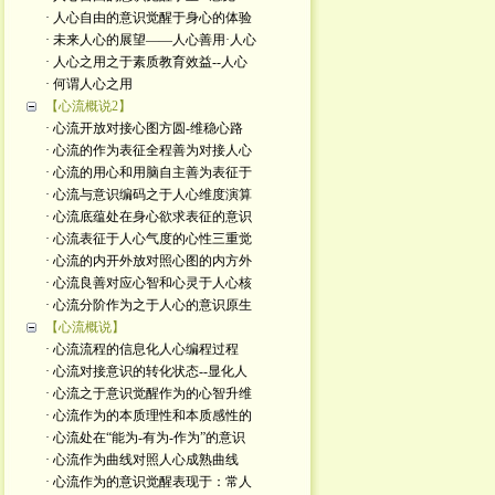
· 人心自由的意识觉醒于身心的体验
· 未来人心的展望——人心善用·人心
· 人心之用之于素质教育效益--人心
· 何谓人心之用
【心流概说2】
· 心流开放对接心图方圆-维稳心路
· 心流的作为表征全程善为对接人心
· 心流的用心和用脑自主善为表征于
· 心流与意识编码之于人心维度演算
· 心流底蕴处在身心欲求表征的意识
· 心流表征于人心气度的心性三重觉
· 心流的内开外放对照心图的内方外
· 心流良善对应心智和心灵于人心核
· 心流分阶作为之于人心的意识原生
【心流概说】
· 心流流程的信息化人心编程过程
· 心流对接意识的转化状态--显化人
· 心流之于意识觉醒作为的心智升维
· 心流作为的本质理性和本质感性的
· 心流处在“能为-有为-作为”的意识
· 心流作为曲线对照人心成熟曲线
· 心流作为的意识觉醒表现于：常人