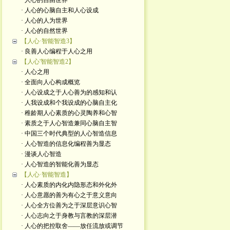
· 人心的自由世界
· 人心的心脑自主和人心设成
· 人心的人为世界
· 人心的自然世界
【人心·智能智造3】
· 良善人心编程于人心之用
【人心'智能智造2】
· 人心之用
· 全面向人心构成概览
· 人心设成之于人心善为的感知和认
· 人我设成和个我设成的心脑自主化
· 稚龄期人心素质的心灵陶养和心智
· 素质之于人心智造兼同心脑自主智
· 中国三个时代典型的人心智造信息
· 人心智造的信息化编程善为显态
· 漫谈人心智造
· 人心智造的智能化善为显态
【人心·智能智造】
· 人心素质的内化内隐形态和外化外
· 人心意愿的善为有心之于意义意向
· 人心全方位善为之于深层意识心智
· 人心志向之于身教与言教的深层潜
· 人心的把控取舍——放任流放或调节