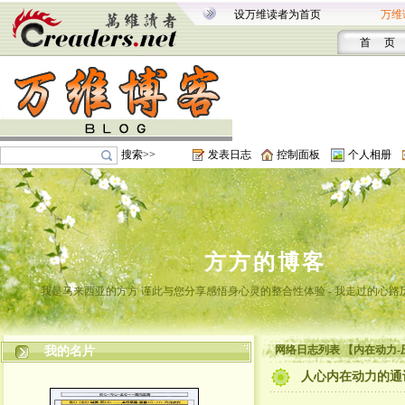
设万维读者为首页
万维
首 页
搜索>>
发表日志
控制面板
个人相册
方方的博客
我是马来西亚的方方 谨此与您分享感悟身心灵的整合性体验 - 我走过的心路
网络日志列表 【内在动力
我的名片
人心内在动力的通