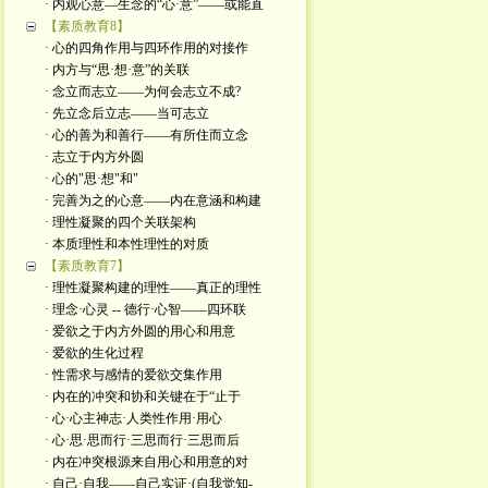
· 内观心意—生念的“心·意”——或能直
【素质教育8】
· 心的四角作用与四环作用的对接作
· 内方与“思·想·意”的关联
· 念立而志立——为何会志立不成?
· 先立念后立志——当可志立
· 心的善为和善行——有所住而立念
· 志立于内方外圆
· 心的"思·想"和"
· 完善为之的心意——内在意涵和构建
· 理性凝聚的四个关联架构
· 本质理性和本性理性的对质
【素质教育7】
· 理性凝聚构建的理性——真正的理性
· 理念·心灵 -- 德行·心智——四环联
· 爱欲之于内方外圆的用心和用意
· 爱欲的生化过程
· 性需求与感情的爱欲交集作用
· 内在的冲突和协和关键在于“止于
· 心·心主神志·人类性作用·用心
· 心·思·思而行·三思而行·三思而后
· 内在冲突根源来自用心和用意的对
· 自己·自我——自己实证·(自我觉知-