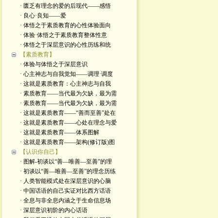
· 匮乏有理念的爱的后现代——感悟
· 良心·良知——爱
· 体悟之于素质教育的心性体验面向
· 体验·体悟之于素质教育整体性意
· 体悟之于深层意识的心性历练和统
【素质教育】
· 体验与体悟之于深层意识
· 心主神志与自我觉知——调理·调度
· 这就是素质教育：心主神志与自我
· 素质教育——当代最为欠缺，最为需
· 素质教育——当代最为欠缺，最为需
· 这就是素质教育——“善而至善”处在
· 这就是素质教育——心处在理念与爱
· 这就是素质教育——体系图解
· 这就是素质教育——架构(修订版)图
【认识你自己】
· 图解-初谈以“善—唯善—至善”的理
· 初谈以“善—唯善—至善”的理念历练
· 人类智能模式处在深层意识的心脑
· 中国话语的自己实证对比西方话语
· 全息与非全息内涵之于生命信息场
· 深层意识初阶的内心话语