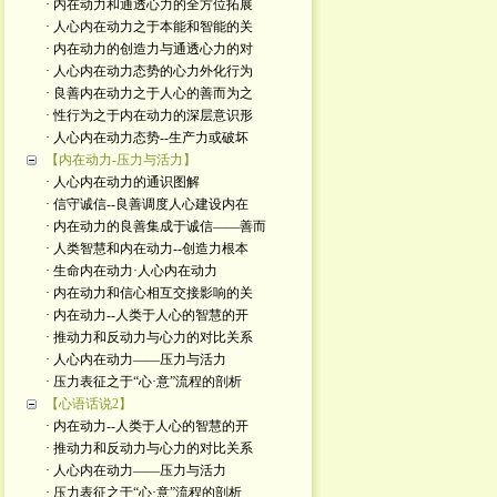
· 内在动力和通透心力的全方位拓展
· 人心内在动力之于本能和智能的关
· 内在动力的创造力与通透心力的对
· 人心内在动力态势的心力外化行为
· 良善内在动力之于人心的善而为之
· 性行为之于内在动力的深层意识形
· 人心内在动力态势--生产力或破坏
【内在动力-压力与活力】
· 人心内在动力的通识图解
· 信守诚信--良善调度人心建设内在
· 内在动力的良善集成于诚信——善而
· 人类智慧和内在动力--创造力根本
· 生命内在动力·人心内在动力
· 内在动力和信心相互交接影响的关
· 内在动力--人类于人心的智慧的开
· 推动力和反动力与心力的对比关系
· 人心内在动力——压力与活力
· 压力表征之于“心·意”流程的剖析
【心语话说2】
· 内在动力--人类于人心的智慧的开
· 推动力和反动力与心力的对比关系
· 人心内在动力——压力与活力
· 压力表征之于“心·意”流程的剖析