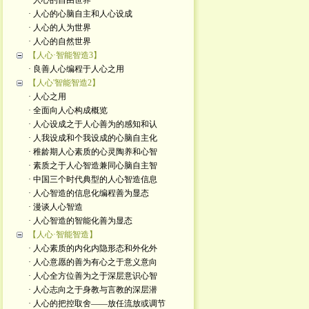
· 人心的自由世界
· 人心的心脑自主和人心设成
· 人心的人为世界
· 人心的自然世界
【人心·智能智造3】
· 良善人心编程于人心之用
【人心'智能智造2】
· 人心之用
· 全面向人心构成概览
· 人心设成之于人心善为的感知和认
· 人我设成和个我设成的心脑自主化
· 稚龄期人心素质的心灵陶养和心智
· 素质之于人心智造兼同心脑自主智
· 中国三个时代典型的人心智造信息
· 人心智造的信息化编程善为显态
· 漫谈人心智造
· 人心智造的智能化善为显态
【人心·智能智造】
· 人心素质的内化内隐形态和外化外
· 人心意愿的善为有心之于意义意向
· 人心全方位善为之于深层意识心智
· 人心志向之于身教与言教的深层潜
· 人心的把控取舍——放任流放或调节