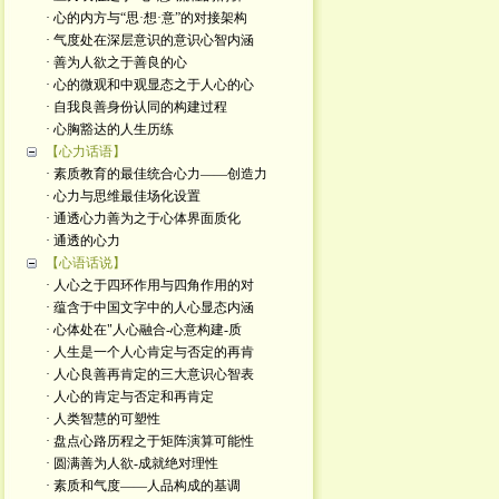
· 心的内方与“思·想·意”的对接架构
· 气度处在深层意识的意识心智内涵
· 善为人欲之于善良的心
· 心的微观和中观显态之于人心的心
· 自我良善身份认同的构建过程
· 心胸豁达的人生历练
【心力话语】
· 素质教育的最佳统合心力——创造力
· 心力与思维最佳场化设置
· 通透心力善为之于心体界面质化
· 通透的心力
【心语话说】
· 人心之于四环作用与四角作用的对
· 蕴含于中国文字中的人心显态内涵
· 心体处在"人心融合-心意构建-质
· 人生是一个人心肯定与否定的再肯
· 人心良善再肯定的三大意识心智表
· 人心的肯定与否定和再肯定
· 人类智慧的可塑性
· 盘点心路历程之于矩阵演算可能性
· 圆满善为人欲-成就绝对理性
· 素质和气度——人品构成的基调