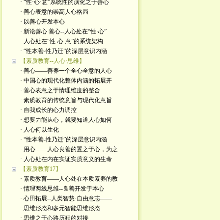
· “性·心·意”系统性的演化之于善心
· 善心表意的崇高人心格局
· 以善心开发本心
· 新论善心 善心--人心处在“性·心”
· 人心处在“性·心·意”的系统架构
· “性本善-性乃迁”的深层意识内涵
【素质教育--人心·思维】
· 善心——善养一个全心全意的人心
· 中国心的现代化整体内涵的拓展开
· 善心表意之于情理维度的整合
· 素质教育的传统意旨与现代化意旨
· 自我成长的心力调控
· 想要力能从心，就要知道人心如何
· 人心何以生化
· “性本善-性乃迁”的深层意识内涵
· 用心——人心良善的置之于心，为之
· 人心处在内在实证实质意义的生命
【素质教育17】
· 素质教育——人心处在本质素养的教
· 情理两线思维--良善开发于本心
· 心田拓展--人类智慧·自由意志——
· 思维形态和多元智能思维形态
· 思维之于心路历程的对接