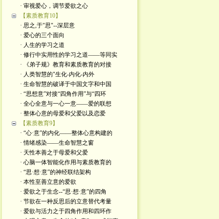
· 审视爱心，调节爱欲之心
【素质教育10】
· 思之,于"思"--深层意
· 爱心的三个面向
· 人生的学习之道
· 修行中实用性的学习之道——等同实
· 《弟子规》教育和素质教育的对接
· 人类智慧的"生化-内化-内外
· 生命智慧的破译于中国文字和中国
· “思想意”对接“四角作用”与“四环
· 全心全意与一心一意——爱的联想
· 整体心意的母爱和父爱以及恋爱
【素质教育9】
· “心·意”的内化——整体心意构建的
· 情绪感染——生命智慧之窗
· 天性本善之于母爱和父爱
· 心脑一体智能化作用与素质教育的
· “思·想·意”的神经联结架构
· 本性至善立意的爱欲
· 爱欲之于生念--“思·想·意”的四角
· 节欲在一种反思后的立意替代考量
· 爱欲与活力之于四角作用和四环作