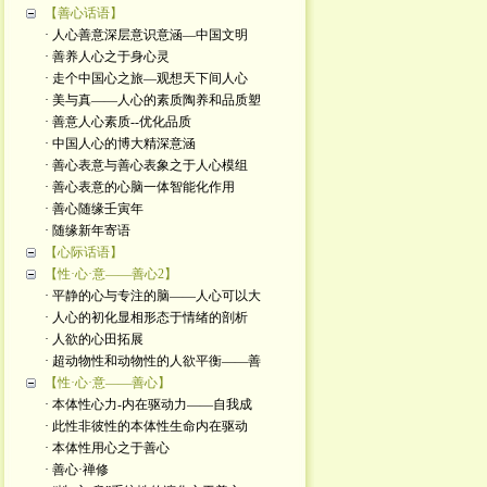
【善心话语】
· 人心善意深层意识意涵—中国文明
· 善养人心之于身心灵
· 走个中国心之旅—观想天下间人心
· 美与真——人心的素质陶养和品质塑
· 善意人心素质--优化品质
· 中国人心的博大精深意涵
· 善心表意与善心表象之于人心模组
· 善心表意的心脑一体智能化作用
· 善心随缘壬寅年
· 随缘新年寄语
【心际话语】
【性·心·意——善心2】
· 平静的心与专注的脑——人心可以大
· 人心的初化显相形态于情绪的剖析
· 人欲的心田拓展
· 超动物性和动物性的人欲平衡——善
【性·心·意——善心】
· 本体性心力-内在驱动力——自我成
· 此性非彼性的本体性生命内在驱动
· 本体性用心之于善心
· 善心·禅修