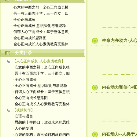
· 心意的中西之辩：全心正向成长模
· 吾十有五而志于学，三十而立，四
· 全心正向成长
· 全心正向成长:意识演化与潜能释
· 何谓人心正向成长：基于整体意识
· 全心正向成长思路图
生命内在动力·人
· 全心正向成长人心素质教育完整体
分类目录
【人心正向成长·人心素质教育】
· 心意的中西之辩：全心正向成长模
· 吾十有五而志于学，三十而立，四
· 全心正向成长
· 全心正向成长:意识演化与潜能释
内在动力和信心相
· 何谓人心正向成长：基于整体意识
· 全心正向成长思路图
· 全心正向成长人心素质教育完整体
【视频制作】
· 心语与语言
· 思想的十字路口：驾驭未来的思维
· 人心的复调
内在动力--人类
· 心智的架构：语言如何构建你的内