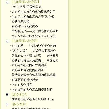
【心体界面内心话语2】
· “致心·格局”的爱欲善为
· 人心和内心与之心体的质化善为历
· 生命活力和自由意志之于“致心·格
· 心的体系架构
· 善心持守善为的内心
· 幸福的定义——是一种心体内心界面
· 快乐和开心的区别定义于人心深层
【心体界面内心话语】
· 心中的爱——“人心·内心”于心体的
· “人心·人欲”——人类恒古不灭通心
· 质化的心体分程与分流——讲求善良
· 心的质化分程分流架构——中国心博
· 内心与本心的内在对照话语
· 内心界面内化的内在话语
· 善待善为善行心体界面的质化感觉
· 心体界面的质化感觉
· 内心的质化感觉
· 内心渴望的人心意愿细项性剖析
【善心话语4】
· 孩童先天心脑条件不足的调理--善
【善心话语3】