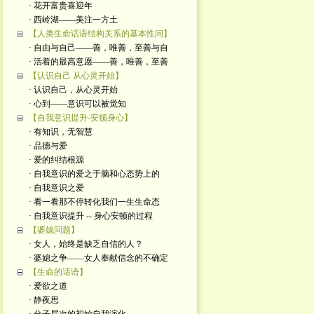
· 花开富贵喜迎年
· 西岭湖——美注一方土
【人类生命话语结构关系的基本性问】
· 自由与自己——善，唯善，至善与自
· 活着的最高意愿——善，唯善，至善
【认识自己 从心灵开始】
· 认识自己，从心灵开始
· 心到——意识可以被觉知
【自我意识提升-安顿身心】
· 有知识，无智慧
· 品德与爱
· 爱的纠结根源
· 自我意识的爱之于脑和心态势上的
· 自我意识之爱
· 看一看那不停转化我们一生生命态
· 自我意识提升 -- 身心安顿的过程
【婆媳问题】
· 女人，始终是缺乏自信的人？
· 婆媳之争——女人奉献信念的不确定
【生命的话语】
· 爱欲之道
· 静夜思