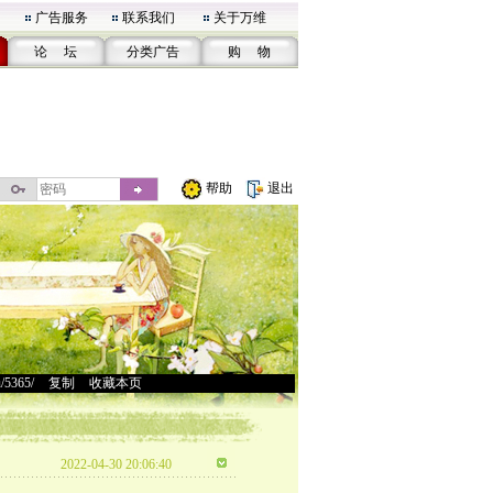
广告服务
联系我们
关于万维
论 坛
分类广告
购 物
帮助
退出
u/5365/
>
复制
>
收藏本页
2022-04-30 20:06:40