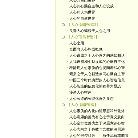
· 人心的自由世界
· 人心的心脑自主和人心设成
· 人心的人为世界
· 人心的自然世界
【人心·智能智造3】
· 良善人心编程于人心之用
【人心'智能智造2】
· 人心之用
· 全面向人心构成概览
· 人心设成之于人心善为的感知和认
· 人我设成和个我设成的心脑自主化
· 稚龄期人心素质的心灵陶养和心智
· 素质之于人心智造兼同心脑自主智
· 中国三个时代典型的人心智造信息
· 人心智造的信息化编程善为显态
· 漫谈人心智造
· 人心智造的智能化善为显态
【人心·智能智造】
· 人心素质的内化内隐形态和外化外
· 人心意愿的善为有心之于意义意向
· 人心全方位善为之于深层意识心智
· 人心志向之于身教与言教的深层潜
· 人心的把控取舍——放任流放或调节