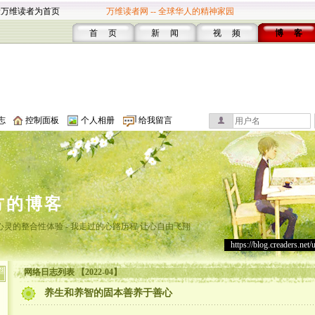
设万维读者为首页
万维读者网 -- 全球华人的精神家园
首 页
新 闻
视 频
博 客
志
控制面板
个人相册
给我留言
方的博客
灵的整合性体验 - 我走过的心路历程 让心自由飞翔
https://blog.creaders.net/
网络日志列表 【2022-04】
养生和养智的固本善养于善心