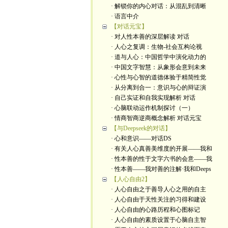
· 解锁你的内心对话：从混乱到清晰
· 语言中介
【对话元宝】
· 对人性本善的深层解读 对话
· 人心之复调：生物-社会互构论视
· 道与人心：中国哲学中演化动力的
· 中国文字智慧：从象形会意到未来
· 心性与心智的道德体验于精简性觉
· 从分离到合一：意识与心的辩证演
· 自己实证和自我实现解析 对话
· 心脑联动运作机制探讨（一）
· 情商智商逆商概念解析 对话元宝
【与Deepseek的对话】
· 心和意识——对话DS
· 有关人心真善美维度的开展——我和
· 性本善的性于文字六书的会意——我
· 性本善——我对善的注解·我和Deeps
【人心自由2】
· 人心自由之于善导人心之用的自主
· 人心自由于天性关注的习得和建设
· 人心自由的心路历程和心图标记
· 人心自由的素质设置于心脑自主智