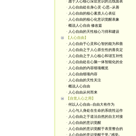
· 愿于人心核心深层意识的点线面表
· 人心自由处在身心灵·心思--从善
· 人心自由的核心素质人心表征
· 人心自由的核心化意识觉醒表象
· 概说人心自由 修改篇
· 人心自由的天性核心习得和建设
【人心自由】
· 人心自由于心灵和心智的能为和善
· 人心自由之于人心原生性的善良定
· 人心自由之于人心核心和谐互补性
· 人心自由处在心脑一体智能化的全
· 人心自由的内容细项概览
· 人心自由细项内容
· 人心自由的天性关注
· 概说人心自由
· 人心自由从何而来
【自觉人心之用】
· 何以人心自由--自由大有作为
· 人心与人身处在生命的系统性运作
· 人心自由之于道法自然的自主对接
· 人心自由的意识觉醒
· 人心自由的意识觉醒于表里整合的
· 人心自由的意识觉醒于里-“感觉-