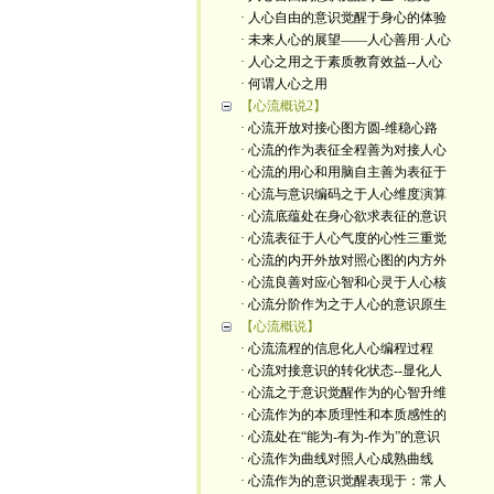
· 人心自由的意识觉醒于身心的体验
· 未来人心的展望——人心善用·人心
· 人心之用之于素质教育效益--人心
· 何谓人心之用
【心流概说2】
· 心流开放对接心图方圆-维稳心路
· 心流的作为表征全程善为对接人心
· 心流的用心和用脑自主善为表征于
· 心流与意识编码之于人心维度演算
· 心流底蕴处在身心欲求表征的意识
· 心流表征于人心气度的心性三重觉
· 心流的内开外放对照心图的内方外
· 心流良善对应心智和心灵于人心核
· 心流分阶作为之于人心的意识原生
【心流概说】
· 心流流程的信息化人心编程过程
· 心流对接意识的转化状态--显化人
· 心流之于意识觉醒作为的心智升维
· 心流作为的本质理性和本质感性的
· 心流处在“能为-有为-作为”的意识
· 心流作为曲线对照人心成熟曲线
· 心流作为的意识觉醒表现于：常人