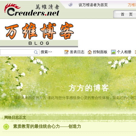
设万维读者为首页
万维
首 页
搜索>>
发表日志
控制面板
个人相册
方方的博客
我是马来西亚的方方 谨此与您分享感悟身心灵的整合性体验 - 我走过的心路
网络日志正文
素质教育的最佳统合心力——创造力