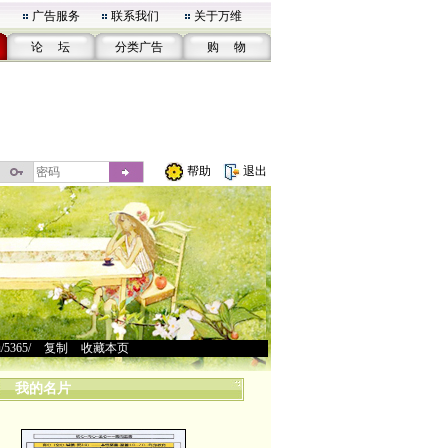
广告服务
联系我们
关于万维
论 坛
分类广告
购 物
帮助
退出
u/5365/
>
复制
>
收藏本页
我的名片