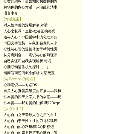
· 心智的架构：语言如何构建你的内
· 解锁你的内心对话：从混乱到清晰
· 语言中介
【对话元宝】
· 对人性本善的深层解读 对话
· 人心之复调：生物-社会互构论视
· 道与人心：中国哲学中演化动力的
· 中国文字智慧：从象形会意到未来
· 心性与心智的道德体验于精简性觉
· 从分离到合一：意识与心的辩证演
· 自己实证和自我实现解析 对话
· 心脑联动运作机制探讨（一）
· 情商智商逆商概念解析 对话元宝
【与Deepseek的对话】
· 心和意识——对话DS
· 有关人心真善美维度的开展——我和
· 性本善的性于文字六书的会意——我
· 性本善——我对善的注解·我和Deeps
【人心自由2】
· 人心自由之于善导人心之用的自主
· 人心自由于天性关注的习得和建设
· 人心自由的心路历程和心图标记
· 人心自由的素质设置于心脑自主智