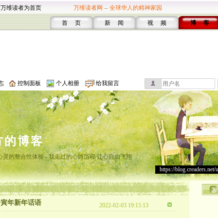
设万维读者为首页
万维读者网 -- 全球华人的精神家园
首 页
新 闻
视 频
博 客
志
控制面板
个人相册
给我留言
方的博客
灵的整合性体验 - 我走过的心路历程 让心自由飞翔
https://blog.creaders.net/
壬寅年新年话语
2022-02-03 19:15:13