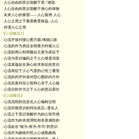
· 人心自由的意识觉醒于里-“感觉-
· 人心自由的意识觉醒于身心的体验
· 未来人心的展望——人心善用·人心
· 人心之用之于素质教育效益--人心
· 何谓人心之用
【心流概说2】
· 心流开放对接心图方圆-维稳心路
· 心流的作为表征全程善为对接人心
· 心流的用心和用脑自主善为表征于
· 心流与意识编码之于人心维度演算
· 心流底蕴处在身心欲求表征的意识
· 心流表征于人心气度的心性三重觉
· 心流的内开外放对照心图的内方外
· 心流良善对应心智和心灵于人心核
· 心流分阶作为之于人心的意识原生
【心流概说】
· 心流流程的信息化人心编程过程
· 心流对接意识的转化状态--显化人
· 心流之于意识觉醒作为的心智升维
· 心流作为的本质理性和本质感性的
· 心流处在“能为-有为-作为”的意识
· 心流作为曲线对照人心成熟曲线