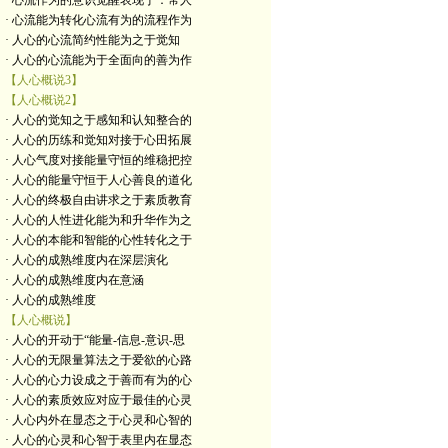
· 心流作为的意识觉醒表现于：常人
· 心流能为转化心流有为的流程作为
· 人心的心流简约性能为之于觉知
· 人心的心流能为于全面向的善为作
【人心概说3】
【人心概说2】
· 人心的觉知之于感知和认知整合的
· 人心的历练和觉知对接于心田拓展
· 人心气度对接能量守恒的维稳把控
· 人心的能量守恒于人心善良的道化
· 人心的终极自由讲求之于素质教育
· 人心的人性进化能为和升华作为之
· 人心的本能和智能的心性转化之于
· 人心的成熟维度内在深层演化
· 人心的成熟维度内在意涵
· 人心的成熟维度
【人心概说】
· 人心的开动于“能量-信息-意识-思
· 人心的无限量算法之于爱欲的心路
· 人心的心力设成之于善而有为的心
· 人心的素质效应对应于最佳的心灵
· 人心内外在显态之于心灵和心智的
· 人心的心灵和心智于表里内在显态