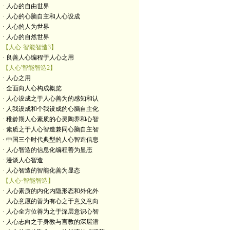
· 人心的自由世界
· 人心的心脑自主和人心设成
· 人心的人为世界
· 人心的自然世界
【人心·智能智造3】
· 良善人心编程于人心之用
【人心'智能智造2】
· 人心之用
· 全面向人心构成概览
· 人心设成之于人心善为的感知和认
· 人我设成和个我设成的心脑自主化
· 稚龄期人心素质的心灵陶养和心智
· 素质之于人心智造兼同心脑自主智
· 中国三个时代典型的人心智造信息
· 人心智造的信息化编程善为显态
· 漫谈人心智造
· 人心智造的智能化善为显态
【人心·智能智造】
· 人心素质的内化内隐形态和外化外
· 人心意愿的善为有心之于意义意向
· 人心全方位善为之于深层意识心智
· 人心志向之于身教与言教的深层潜