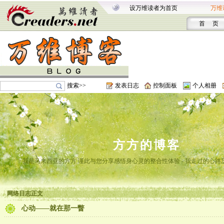
设万维读者为首页
万维
首 页
搜索>>
发表日志
控制面板
个人相册
方方的博客
我是马来西亚的方方 谨此与您分享感悟身心灵的整合性体验 - 我走过的心路
网络日志正文
心动——就在那一瞥