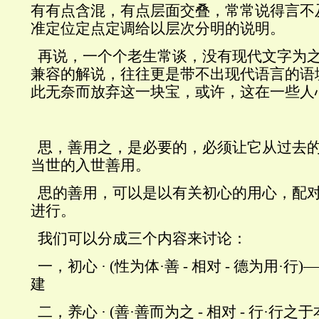
有有点含混，有点层面交叠，常常说得言不
准定位定点定调给以层次分明的说明。
再说，一个个老生常谈，没有现代文字为
兼容的解说，往往更是带不出现代语言的语
此无奈而放弃这一块宝，或许，这在一些人
思，善用之，是必要的，必须让它从过去
当世的入世善用。
思的善用，可以是以有关初心的用心，配
进行。
我们可以分成三个内容来讨论：
一，初心
· (
性为体
·
善
-
相对
-
德为用
·
行
)
建
二，养心
· (
善
·
善而为之
-
相对
-
行
·
行之于