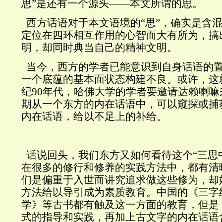
思”是还有一个源头——本文所谓的思。
西方话语对于本文语境的“思”，确实是含
定位在四环相互作用的心智而大有所为，搞
明，却同时典当自己的精神文明。
当今，西方的学者已能意识到自身话语的
一个底蕴的基本面状态构建不良。或许，这
纪
90
年代，哈佛大学的学者要邀请达赖喇嘛
期从一个东方的内在话语中，可以窥探或捕
内在话语，给以不足上的补给。
话说回头，我们东方又如何看待这个“三思
在很多的修行和修养的实践方法中，都有清
们是偏重于入世而讲究追求做这些修为，却
方法给以导引成为素质教育。中国的《三字
学》等古书都有触及这一方面的教育，但是
式的指导和实践，再加上古文字的内在话语