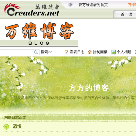
设万维读者为首页
万维
首 页
搜索>>
发表日志
控制面板
个人相册
方方的博客
我是马来西亚的方方 谨此与您分享感悟身心灵的整合性体验 - 我走过的心路
网络日志正文
恐惧