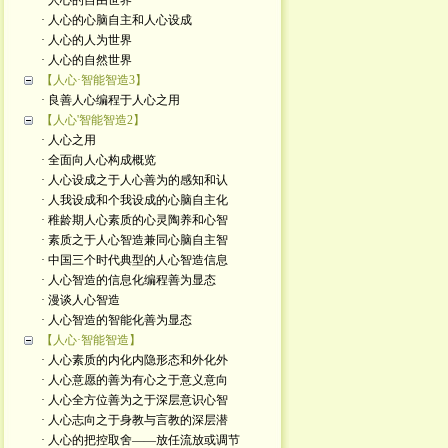
· 人心的自由世界
· 人心的心脑自主和人心设成
· 人心的人为世界
· 人心的自然世界
【人心·智能智造3】
· 良善人心编程于人心之用
【人心'智能智造2】
· 人心之用
· 全面向人心构成概览
· 人心设成之于人心善为的感知和认
· 人我设成和个我设成的心脑自主化
· 稚龄期人心素质的心灵陶养和心智
· 素质之于人心智造兼同心脑自主智
· 中国三个时代典型的人心智造信息
· 人心智造的信息化编程善为显态
· 漫谈人心智造
· 人心智造的智能化善为显态
【人心·智能智造】
· 人心素质的内化内隐形态和外化外
· 人心意愿的善为有心之于意义意向
· 人心全方位善为之于深层意识心智
· 人心志向之于身教与言教的深层潜
· 人心的把控取舍——放任流放或调节