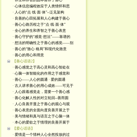
· 养生和养智的固本善养于善心
· 心体信息编程效应于人类情怀和思
· 人心的“点·线·面·体”--泛见架构
· 良善的心田拓展和人心构建于善心
· 善心心路历程之于“点·线·面·体”
· 全心的养生和养智之于善心表意
· 善心守护的“感觉·想法”——靠谱的
· 想法的明确性之于善心的感觉——别
· 善心的“致心·格局”和现代化致意
· 善心的用心和用意
【善心话语2】
· 善心感觉之于高心灵和高心智处在
· 心脑一体智能化的作用之于感觉和
· 善心——人心的圆通 · 爱的圆通
· 古人讲求善心的用心成效——可见于
· 人心跟着感觉走，需要一个善心感
· 善心化解人性的对立轮回--善而圆
· 人心良善开显之于善心的观心与观
· 善心表意的全面向度良善开展之于
· 美与情绪和真与语言之于心脑一体
· 本心的爱欲之于情理的良善开展于
【爱心话语】
· 爱情是一个情种人心全然投放的过