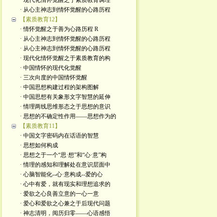
· 现代化情怀觉醒之于素质教育调理
· 从心主神志到情怀觉醒的心路历程
【素质教育12】
· 情怀觉醒之于善为心路历程 R
· 从心主神志到情怀觉醒的心路历程
· 从心主神志到情怀觉醒的心路历程
· 现代化情怀觉醒之于素质教育的构
· 中国情怀的现代化觉醒
· 三次向度的中国情怀觉醒
· 中国思想构建过程的架构图解
· 中国思想有关象形文字智慧的延伸
· 情理两线思维形态之于思想的意识
· 思想的不确定性作用——思想作为的
【素质教育11】
· 中国文字密码内在话语的智慧
· 思想如何构成
· 思想之于一个“思·想”和“心·意”构
· 情理的感知和理解处在意识层面中
· 心脑智能化--心·意构成--爱的心
· 心中有爱，就有现实和理想追求的
· 爱欲之心良善立意的一心一意
· 爱心和爱欲之心兼之于后现代问题
· 神志清明，阅历归零——心语感悟