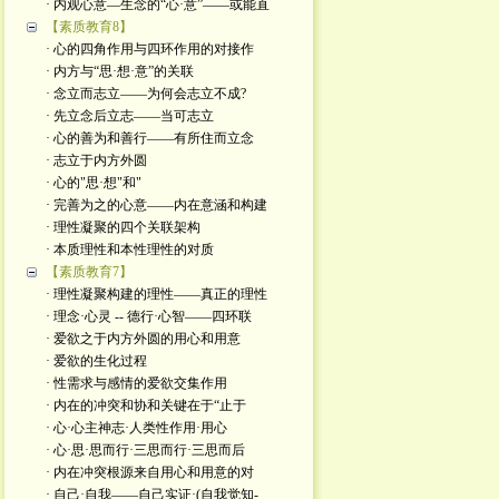
· 内观心意—生念的“心·意”——或能直
【素质教育8】
· 心的四角作用与四环作用的对接作
· 内方与“思·想·意”的关联
· 念立而志立——为何会志立不成?
· 先立念后立志——当可志立
· 心的善为和善行——有所住而立念
· 志立于内方外圆
· 心的"思·想"和"
· 完善为之的心意——内在意涵和构建
· 理性凝聚的四个关联架构
· 本质理性和本性理性的对质
【素质教育7】
· 理性凝聚构建的理性——真正的理性
· 理念·心灵 -- 德行·心智——四环联
· 爱欲之于内方外圆的用心和用意
· 爱欲的生化过程
· 性需求与感情的爱欲交集作用
· 内在的冲突和协和关键在于“止于
· 心·心主神志·人类性作用·用心
· 心·思·思而行·三思而行·三思而后
· 内在冲突根源来自用心和用意的对
· 自己·自我——自己实证·(自我觉知-