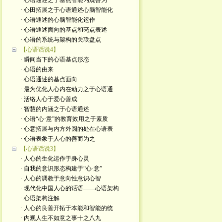
· 心语通述之于基点智能内观善为
· 心田拓展之于心语通述心脑智能化
· 心语通述的心脑智能化运作
· 心语通述面向的基点和亮点表述
· 心语的系统与架构的关联盘点
【心语话说4】
· 瞬间当下的心语基点形态
· 心语的由来
· 心语通述的基点面向
· 最为优化人心内在动力之于心语通
· 活络人心于爱心善成
· 智慧的内涵之于心语通述
· 心语“心·意”的教育效用之于素质
· 心意拓展与内方外圆的处在心语表
· 心语表象于人心的善而为之
【心语话说3】
· 人心的生化运作于身心灵
· 自我的意识形态构建于“心·意”
· 人心的调教于意向性意识心智
· 现代化中国人心的话语——心语架构
· 心语架构注解
· 人心的良善开拓于本能和智能的统
· 内观人生不如意之事十之八九