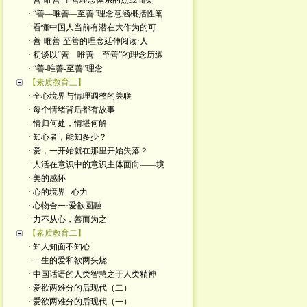
· 善-唯善-至善理念体系的点线面架
· “善—唯善—至善”理念意涵概括性阐
· 看懂中国人当前有潜在大作为的可
· 善-唯善-至善的理念延伸阅读·人
· 初谈以“善—唯善—至善”的理念历练
· “善-唯善-至善”理念
【素质教育三】
· 全心境界与情理调整的关联
· 每个情绪背后都有故事
· 情归何处，情堪何解
· 知心者，能知多少？
· 爱，一开始就在那里开始失落？
· 人活在意识中的意识主体面向——境
· 美的感怀
· 心的境界--心力
· 心物合一·爱欲圆融
· 力不从心，善而为之
【素质教育二】
· 知人知面不知心
· 一生的爱和欲两头烧
· 中国话语的人类智慧之于人类精神
· 爱欲两难分的后现代（二）
· 爱欲两难分的后现代（一）