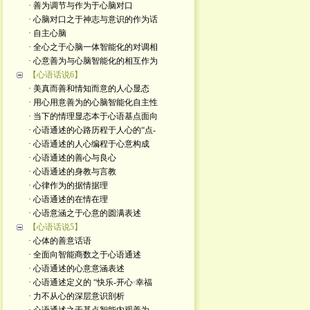
· 善为调节与作为于心脑对口
· 心脑对口之于神志与意识的作为话
· 自主心脑
· 全心之于心脑一体智能化的对调相
· 心意善为与心脑智能化的相互作为
【心语话说6】
· 美真而善和情知而意的人心显态
· 用心用意善为的心脑智能化自主性
· 当下的情理显态本于心语基点面向
· 心语通述的心路历程于人心的“点-
· 心语通述的人心编程于心意构成
· 心语通述的善心与良心
· 心语通述的身教与言教
· 心律作为的据情据理
· 心语通述的在情在理
· 心语意涵之于心意的圆满表述
【心语话说5】
· 心体的善意话语
· 全面向智能商数之于心语通述
· 心语通述的心意意涵表述
· 心语通述定义的 “快乐-开心·幸福
· 力不从心的深层意识剖析