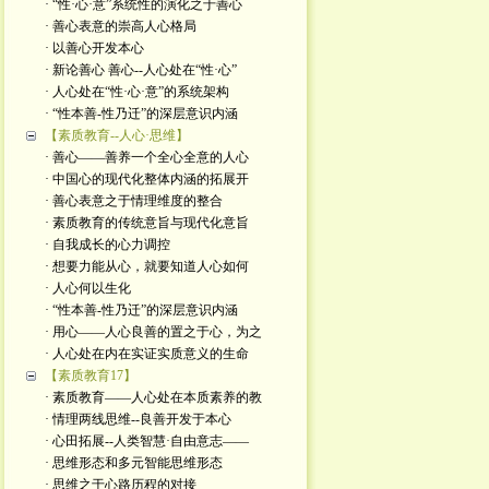
· “性·心·意”系统性的演化之于善心
· 善心表意的崇高人心格局
· 以善心开发本心
· 新论善心 善心--人心处在“性·心”
· 人心处在“性·心·意”的系统架构
· “性本善-性乃迁”的深层意识内涵
【素质教育--人心·思维】
· 善心——善养一个全心全意的人心
· 中国心的现代化整体内涵的拓展开
· 善心表意之于情理维度的整合
· 素质教育的传统意旨与现代化意旨
· 自我成长的心力调控
· 想要力能从心，就要知道人心如何
· 人心何以生化
· “性本善-性乃迁”的深层意识内涵
· 用心——人心良善的置之于心，为之
· 人心处在内在实证实质意义的生命
【素质教育17】
· 素质教育——人心处在本质素养的教
· 情理两线思维--良善开发于本心
· 心田拓展--人类智慧·自由意志——
· 思维形态和多元智能思维形态
· 思维之于心路历程的对接