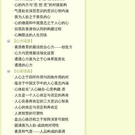
· 心的内方与“思·想·意”的对接架构
· 气度处在深层意识的意识心智内涵
· 善为人欲之于善良的心
· 心的微观和中观显态之于人心的心
· 自我良善身份认同的构建过程
· 心胸豁达的人生历练
【心力话语】
· 素质教育的最佳统合心力——创造力
· 心力与思维最佳场化设置
· 通透心力善为之于心体界面质化
· 通透的心力
【心语话说】
· 人心之于四环作用与四角作用的对
· 蕴含于中国文字中的人心显态内涵
· 心体处在"人心融合-心意构建-质
· 人生是一个人心肯定与否定的再肯
· 人心良善再肯定的三大意识心智表
· 人心的肯定与否定和再肯定
· 人类智慧的可塑性
· 盘点心路历程之于矩阵演算可能性
· 圆满善为人欲-成就绝对理性
· 素质和气度——人品构成的基调