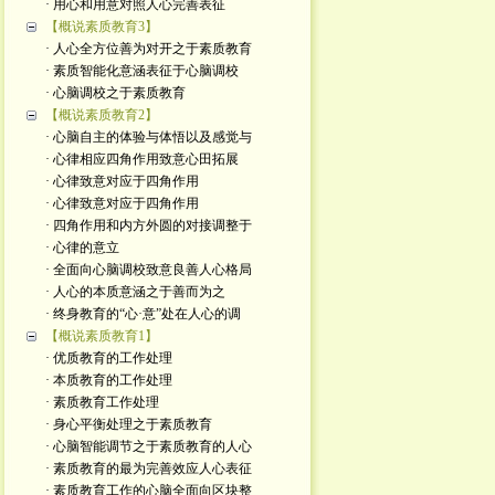
· 用心和用意对照人心完善表征
【概说素质教育3】
· 人心全方位善为对开之于素质教育
· 素质智能化意涵表征于心脑调校
· 心脑调校之于素质教育
【概说素质教育2】
· 心脑自主的体验与体悟以及感觉与
· 心律相应四角作用致意心田拓展
· 心律致意对应于四角作用
· 心律致意对应于四角作用
· 四角作用和内方外圆的对接调整于
· 心律的意立
· 全面向心脑调校致意良善人心格局
· 人心的本质意涵之于善而为之
· 终身教育的“心·意”处在人心的调
【概说素质教育1】
· 优质教育的工作处理
· 本质教育的工作处理
· 素质教育工作处理
· 身心平衡处理之于素质教育
· 心脑智能调节之于素质教育的人心
· 素质教育的最为完善效应人心表征
· 素质教育工作的心脑全面向区块整