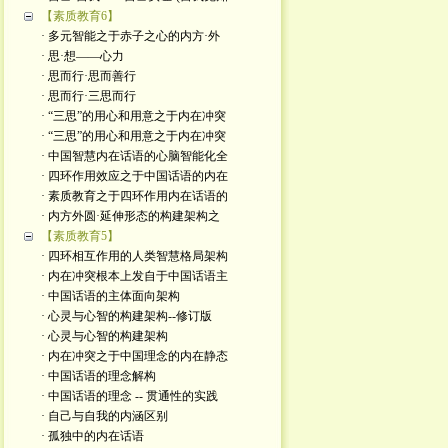
【素质教育6】
· 多元智能之于赤子之心的内方·外
· 思·想——心力
· 思而行·思而善行
· 思而行·三思而行
· “三思”的用心和用意之于内在冲突
· “三思”的用心和用意之于内在冲突
· 中国智慧内在话语的心脑智能化全
· 四环作用效应之于中国话语的内在
· 素质教育之于四环作用内在话语的
· 内方外圆·延伸形态的构建架构之
【素质教育5】
· 四环相互作用的人类智慧格局架构
· 内在冲突根本上发自于中国话语主
· 中国话语的主体面向架构
· 心灵与心智的构建架构--修订版
· 心灵与心智的构建架构
· 内在冲突之于中国理念的内在静态
· 中国话语的理念解构
· 中国话语的理念 -- 贯通性的实践
· 自己与自我的内涵区别
· 孤独中的内在话语