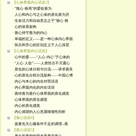
【心体界面内心话语2】
· “致心·格局”的爱欲善为
· 人心和内心与之心体的质化善为历
· 生命活力和自由意志之于“致心·格
· 心的体系架构
· 善心持守善为的内心
· 幸福的定义——是一种心体内心界面
· 快乐和开心的区别定义于人心深层
【心体界面内心话语】
· 心中的爱——“人心·内心”于心体的
· “人心·人欲”——人类恒古不灭通心
· 质化的心体分程与分流——讲求善良
· 心的质化分程分流架构——中国心博
· 内心与本心的内在对照话语
· 内心界面内化的内在话语
· 善待善为善行心体界面的质化感觉
· 心体界面的质化感觉
· 内心的质化感觉
· 内心渴望的人心意愿细项性剖析
【善心话语4】
· 孩童先天心脑条件不足的调理--善
【善心话语3】