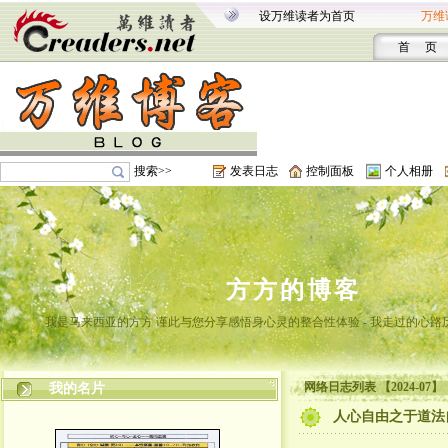
设万维读者为首页
万维
首 页
搜索>>
发表日志
控制面板
个人相册
方方的博客
我是马来西亚的方方 谨此与您分享感悟身心灵的整合性体验 - 我走过的心路
网络日志列表 【2024-07】
我的名片
人心自由之于道法