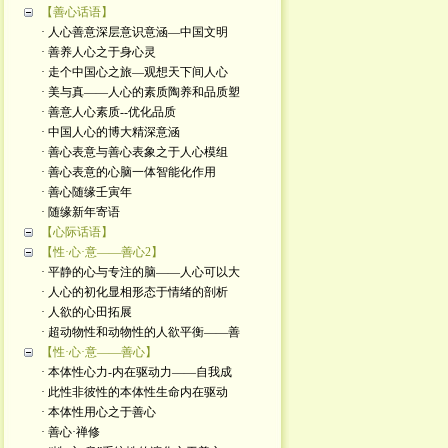
【善心话语】
· 人心善意深层意识意涵—中国文明
· 善养人心之于身心灵
· 走个中国心之旅—观想天下间人心
· 美与真——人心的素质陶养和品质塑
· 善意人心素质--优化品质
· 中国人心的博大精深意涵
· 善心表意与善心表象之于人心模组
· 善心表意的心脑一体智能化作用
· 善心随缘壬寅年
· 随缘新年寄语
【心际话语】
【性·心·意——善心2】
· 平静的心与专注的脑——人心可以大
· 人心的初化显相形态于情绪的剖析
· 人欲的心田拓展
· 超动物性和动物性的人欲平衡——善
【性·心·意——善心】
· 本体性心力-内在驱动力——自我成
· 此性非彼性的本体性生命内在驱动
· 本体性用心之于善心
· 善心·禅修