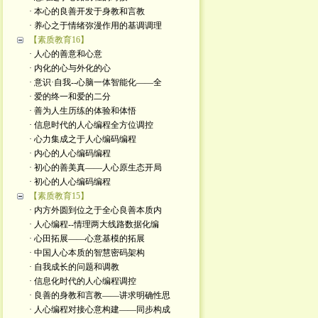
· 本心的良善开发于身教和言教
· 养心之于情绪弥漫作用的基调调理
【素质教育16】
· 人心的善意和心意
· 内化的心与外化的心 ​
· 意识·自我--心脑一体智能化——全
· 爱的终一和爱的二分
· 善为人生历练的体验和体悟
· 信息时代的人心编程全方位调控
· 心力集成之于人心编码编程
· 内心的人心编码编程
· 初心的善美真——人心原生态开局
· 初心的人心编码编程
【素质教育15】
· 内方外圆到位之于全心良善本质内
· 人心编程--情理两大线路数据化编
· 心田拓展——心意基模的拓展
· 中国人心本质的智慧密码架构
· 自我成长的问题和调教
· 信息化时代的人心编程调控
· 良善的身教和言教——讲求明确性思
· 人心编程对接心意构建——同步构成