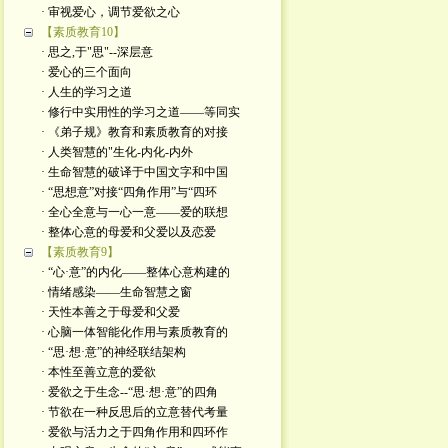
· 审视爱心，调节爱欲之心
【素质教育10】
· 思之,于"思"--深层意
· 爱心的三个面向
· 人生的学习之道
· 修行中实用性的学习之道——等同实
· 《弟子规》教育和素质教育的对接
· 人类智慧的"生化-内化-内外
· 生命智慧的破译于中国文字和中国
· “思想意”对接“四角作用”与“四环
· 全心全意与一心一意——爱的联想
· 整体心意的母爱和父爱以及恋爱
【素质教育9】
· “心·意”的内化——整体心意构建的
· 情绪感染——生命智慧之窗
· 天性本善之于母爱和父爱
· 心脑一体智能化作用与素质教育的
· “思·想·意”的神经联结架构
· 本性至善立意的爱欲
· 爱欲之于生念--“思·想·意”的四角
· 节欲在一种反思后的立意替代考量
· 爱欲与活力之于四角作用和四环作