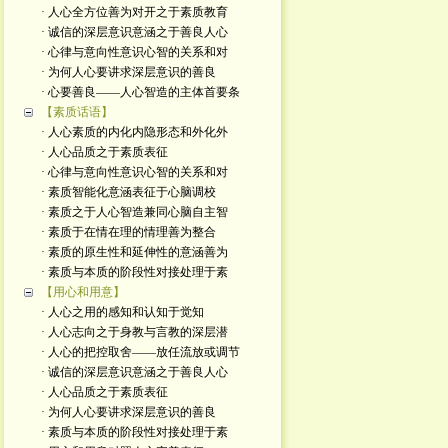
· 人心全方位善为对开之于素质教育
· 诚信的深层意识意涵之于善良人心
· 心律与意向性意识心智的关系和对
· 为何人心要讲求深层意识的善良
· 心要善良——人心智造的主体首要条
【素质话语】
· 人心素质的内化内隐形态和外化外
· 人心品质之于素质表征
· 心律与意向性意识心智的关系和对
· 素质智能化意涵表征于心脑调校
· 素质之于人心智造兼同心脑自主智
· 素质于在情在理的情理善为整合
· 素质的原生性和延伸性的意涵善为
· 素质与本质的阶段性对接处理于素
【用心和用意】
· 人心之用的感知和认知于觉知
· 人心志向之于身教与言教的深层潜
· 人心的把控取舍——放任流放或调节
· 诚信的深层意识意涵之于善良人心
· 人心品质之于素质表征
· 为何人心要讲求深层意识的善良
· 素质与本质的阶段性对接处理于素