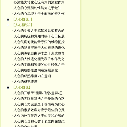
· 心流能为转化心流有为的流程作为
· 人心的心流简约性能为之于觉知
· 人心的心流能为于全面向的善为作
【人心概说3】
【人心概说2】
· 人心的觉知之于感知和认知整合的
· 人心的历练和觉知对接于心田拓展
· 人心气度对接能量守恒的维稳把控
· 人心的能量守恒于人心善良的道化
· 人心的终极自由讲求之于素质教育
· 人心的人性进化能为和升华作为之
· 人心的本能和智能的心性转化之于
· 人心的成熟维度内在深层演化
· 人心的成熟维度内在意涵
· 人心的成熟维度
【人心概说】
· 人心的开动于“能量-信息-意识-思
· 人心的无限量算法之于爱欲的心路
· 人心的心力设成之于善而有为的心
· 人心的素质效应对应于最佳的心灵
· 人心内外在显态之于心灵和心智的
· 人心的心灵和心智于表里内在显态