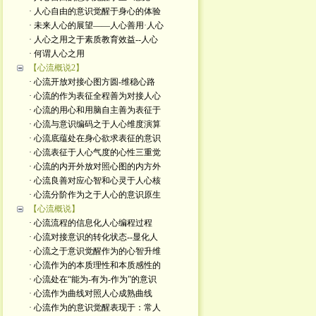
· 人心自由的意识觉醒于身心的体验
· 未来人心的展望——人心善用·人心
· 人心之用之于素质教育效益--人心
· 何谓人心之用
【心流概说2】
· 心流开放对接心图方圆-维稳心路
· 心流的作为表征全程善为对接人心
· 心流的用心和用脑自主善为表征于
· 心流与意识编码之于人心维度演算
· 心流底蕴处在身心欲求表征的意识
· 心流表征于人心气度的心性三重觉
· 心流的内开外放对照心图的内方外
· 心流良善对应心智和心灵于人心核
· 心流分阶作为之于人心的意识原生
【心流概说】
· 心流流程的信息化人心编程过程
· 心流对接意识的转化状态--显化人
· 心流之于意识觉醒作为的心智升维
· 心流作为的本质理性和本质感性的
· 心流处在“能为-有为-作为”的意识
· 心流作为曲线对照人心成熟曲线
· 心流作为的意识觉醒表现于：常人