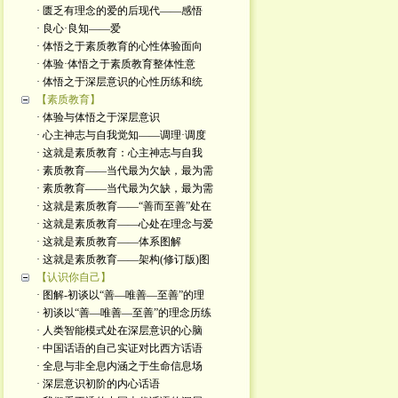
· 匮乏有理念的爱的后现代——感悟
· 良心·良知——爱
· 体悟之于素质教育的心性体验面向
· 体验·体悟之于素质教育整体性意
· 体悟之于深层意识的心性历练和统
【素质教育】
· 体验与体悟之于深层意识
· 心主神志与自我觉知——调理·调度
· 这就是素质教育：心主神志与自我
· 素质教育——当代最为欠缺，最为需
· 素质教育——当代最为欠缺，最为需
· 这就是素质教育——“善而至善”处在
· 这就是素质教育——心处在理念与爱
· 这就是素质教育——体系图解
· 这就是素质教育——架构(修订版)图
【认识你自己】
· 图解-初谈以“善—唯善—至善”的理
· 初谈以“善—唯善—至善”的理念历练
· 人类智能模式处在深层意识的心脑
· 中国话语的自己实证对比西方话语
· 全息与非全息内涵之于生命信息场
· 深层意识初阶的内心话语