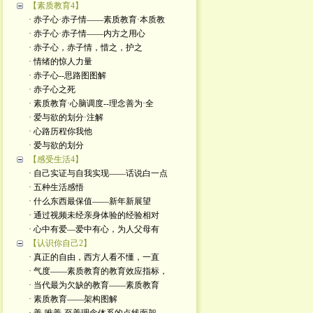
【素质教育4】
· 赤子心·赤子情——素质教育·本质教
· 赤子心·赤子情——内方之用心
· 赤子心，赤子情，惜之，护之
· 情绪的惊人力量
· 赤子心--思路图图解
· 赤子心之死
· 素质教育·心脑调度--理念善为·全
· 爱与欲的划分·注解
· 心路历程你我他
· 爱与欲的划分
【感受生活4】
· 自己实证与自我实现——话说白一点
· 五种生活感悟
· 什么东西最保值——新年新展望
· 通过视频未经亲身体验的经验相对
· 心中有爱—爱中有心，为人父母有
【认识你自己2】
· 真正的自由，西方人看不懂，一直
· 气度——素质教育的教育效应指标，
· 当代最为欠缺的教育——素质教育
· 素质教育——架构图解