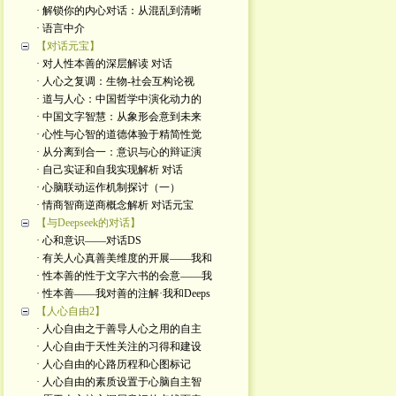
· 解锁你的内心对话：从混乱到清晰
· 语言中介
【对话元宝】
· 对人性本善的深层解读 对话
· 人心之复调：生物-社会互构论视
· 道与人心：中国哲学中演化动力的
· 中国文字智慧：从象形会意到未来
· 心性与心智的道德体验于精简性觉
· 从分离到合一：意识与心的辩证演
· 自己实证和自我实现解析 对话
· 心脑联动运作机制探讨（一）
· 情商智商逆商概念解析 对话元宝
【与Deepseek的对话】
· 心和意识——对话DS
· 有关人心真善美维度的开展——我和
· 性本善的性于文字六书的会意——我
· 性本善——我对善的注解·我和Deeps
【人心自由2】
· 人心自由之于善导人心之用的自主
· 人心自由于天性关注的习得和建设
· 人心自由的心路历程和心图标记
· 人心自由的素质设置于心脑自主智