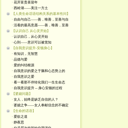
· 花开富贵喜迎年
· 西岭湖——美注一方土
【人类生命话语结构关系的基本性问】
· 自由与自己——善，唯善，至善与自
· 活着的最高意愿——善，唯善，至善
【认识自己 从心灵开始】
· 认识自己，从心灵开始
· 心到——意识可以被觉知
【自我意识提升-安顿身心】
· 有知识，无智慧
· 品德与爱
· 爱的纠结根源
· 自我意识的爱之于脑和心态势上的
· 自我意识之爱
· 看一看那不停转化我们一生生命态
· 自我意识提升 -- 身心安顿的过程
【婆媳问题】
· 女人，始终是缺乏自信的人？
· 婆媳之争——女人奉献信念的不确定
【生命的话语】
· 爱欲之道
· 静夜思