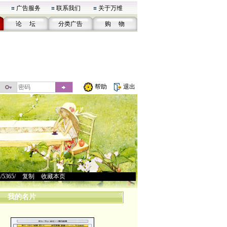
广告服务
联系我们
关于万维
论 坛
分类广告
购 物
帮助
退出
u/5365/
>
复制
>
收藏本页
我的名片