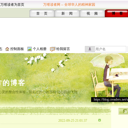
设万维读者为首页
万维读者网 -- 全球华人的精神家园
首 页
新 闻
视 频
博 客
志
控制面板
个人相册
给我留言
方的博客
灵的整合性体验 - 我走过的心路历程 让心自由飞翔
https://blog.creaders.net/
2022-09-25 21:01:37