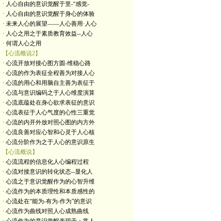
· 人心自由的意识觉醒于里-“感觉-
· 人心自由的意识觉醒于身心的体验
· 未来人心的展望——人心善用·人心
· 人心之用之于素质教育效益--人心
· 何谓人心之用
【心流概说2】
· 心流开放对接心图方圆-维稳心路
· 心流的作为表征全程善为对接人心
· 心流的用心和用脑自主善为表征于
· 心流与意识编码之于人心维度演算
· 心流底蕴处在身心欲求表征的意识
· 心流表征于人心气度的心性三重觉
· 心流的内开外放对照心图的内方外
· 心流良善对应心智和心灵于人心核
· 心流分阶作为之于人心的意识原生
【心流概说】
· 心流流程的信息化人心编程过程
· 心流对接意识的转化状态--显化人
· 心流之于意识觉醒作为的心智升维
· 心流作为的本质理性和本质感性的
· 心流处在“能为-有为-作为”的意识
· 心流作为曲线对照人心成熟曲线