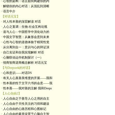
· 心智的架构：语言如何构建你的内
· 解锁你的内心对话：从混乱到清晰
· 语言中介
【对话元宝】
· 对人性本善的深层解读 对话
· 人心之复调：生物-社会互构论视
· 道与人心：中国哲学中演化动力的
· 中国文字智慧：从象形会意到未来
· 心性与心智的道德体验于精简性觉
· 从分离到合一：意识与心的辩证演
· 自己实证和自我实现解析 对话
· 心脑联动运作机制探讨（一）
· 情商智商逆商概念解析 对话元宝
【与Deepseek的对话】
· 心和意识——对话DS
· 有关人心真善美维度的开展——我和
· 性本善的性于文字六书的会意——我
· 性本善——我对善的注解·我和Deeps
【人心自由2】
· 人心自由之于善导人心之用的自主
· 人心自由于天性关注的习得和建设
· 人心自由的心路历程和心图标记
· 人心自由的素质设置于心脑自主智