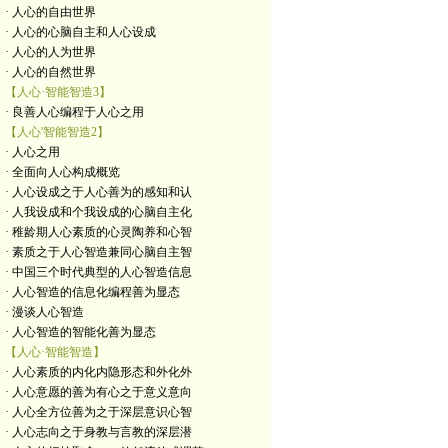
· 人心的自由世界
· 人心的心脑自主和人心设成
· 人心的人为世界
· 人心的自然世界
【人心·智能智造3】
· 良善人心编程于人心之用
【人心'智能智造2】
· 人心之用
· 全面向人心构成概览
· 人心设成之于人心善为的感知和认
· 人我设成和个我设成的心脑自主化
· 稚龄期人心素质的心灵陶养和心智
· 素质之于人心智造兼同心脑自主智
· 中国三个时代典型的人心智造信息
· 人心智造的信息化编程善为显态
· 漫谈人心智造
· 人心智造的智能化善为显态
【人心·智能智造】
· 人心素质的内化内隐形态和外化外
· 人心意愿的善为有心之于意义意向
· 人心全方位善为之于深层意识心智
· 人心志向之于身教与言教的深层潜