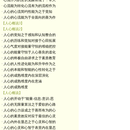
· 心流作为的意识觉醒表现于：常人
· 心流能为转化心流有为的流程作为
· 人心的心流简约性能为之于觉知
· 人心的心流能为于全面向的善为作
【人心概说3】
【人心概说2】
· 人心的觉知之于感知和认知整合的
· 人心的历练和觉知对接于心田拓展
· 人心气度对接能量守恒的维稳把控
· 人心的能量守恒于人心善良的道化
· 人心的终极自由讲求之于素质教育
· 人心的人性进化能为和升华作为之
· 人心的本能和智能的心性转化之于
· 人心的成熟维度内在深层演化
· 人心的成熟维度内在意涵
· 人心的成熟维度
【人心概说】
· 人心的开动于“能量-信息-意识-思
· 人心的无限量算法之于爱欲的心路
· 人心的心力设成之于善而有为的心
· 人心的素质效应对应于最佳的心灵
· 人心内外在显态之于心灵和心智的
· 人心的心灵和心智于表里内在显态