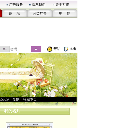
广告服务
联系我们
关于万维
论 坛
分类广告
购 物
帮助
退出
u/5365/
>
复制
>
收藏本页
我的名片