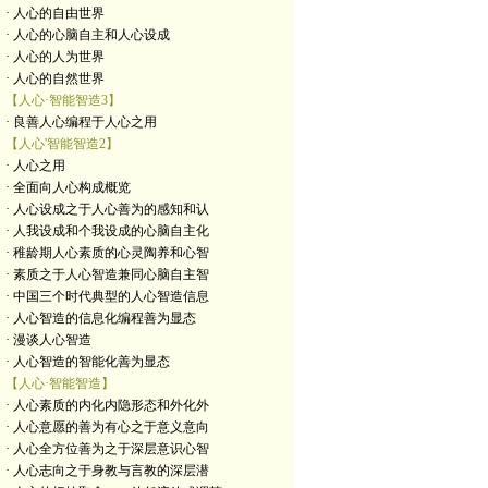
· 人心的自由世界
· 人心的心脑自主和人心设成
· 人心的人为世界
· 人心的自然世界
【人心·智能智造3】
· 良善人心编程于人心之用
【人心'智能智造2】
· 人心之用
· 全面向人心构成概览
· 人心设成之于人心善为的感知和认
· 人我设成和个我设成的心脑自主化
· 稚龄期人心素质的心灵陶养和心智
· 素质之于人心智造兼同心脑自主智
· 中国三个时代典型的人心智造信息
· 人心智造的信息化编程善为显态
· 漫谈人心智造
· 人心智造的智能化善为显态
【人心·智能智造】
· 人心素质的内化内隐形态和外化外
· 人心意愿的善为有心之于意义意向
· 人心全方位善为之于深层意识心智
· 人心志向之于身教与言教的深层潜