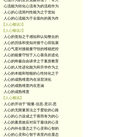
· 心流作为的意识觉醒表现于：常人
· 心流能为转化心流有为的流程作为
· 人心的心流简约性能为之于觉知
· 人心的心流能为于全面向的善为作
【人心概说3】
【人心概说2】
· 人心的觉知之于感知和认知整合的
· 人心的历练和觉知对接于心田拓展
· 人心气度对接能量守恒的维稳把控
· 人心的能量守恒于人心善良的道化
· 人心的终极自由讲求之于素质教育
· 人心的人性进化能为和升华作为之
· 人心的本能和智能的心性转化之于
· 人心的成熟维度内在深层演化
· 人心的成熟维度内在意涵
· 人心的成熟维度
【人心概说】
· 人心的开动于“能量-信息-意识-思
· 人心的无限量算法之于爱欲的心路
· 人心的心力设成之于善而有为的心
· 人心的素质效应对应于最佳的心灵
· 人心内外在显态之于心灵和心智的
· 人心的心灵和心智于表里内在显态