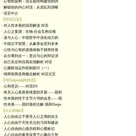
· 心智的架构：语言如何构建你的内
· 解锁你的内心对话：从混乱到清晰
· 语言中介
【对话元宝】
· 对人性本善的深层解读 对话
· 人心之复调：生物-社会互构论视
· 道与人心：中国哲学中演化动力的
· 中国文字智慧：从象形会意到未来
· 心性与心智的道德体验于精简性觉
· 从分离到合一：意识与心的辩证演
· 自己实证和自我实现解析 对话
· 心脑联动运作机制探讨（一）
· 情商智商逆商概念解析 对话元宝
【与Deepseek的对话】
· 心和意识——对话DS
· 有关人心真善美维度的开展——我和
· 性本善的性于文字六书的会意——我
· 性本善——我对善的注解·我和Deeps
【人心自由2】
· 人心自由之于善导人心之用的自主
· 人心自由于天性关注的习得和建设
· 人心自由的心路历程和心图标记
· 人心自由的素质设置于心脑自主智