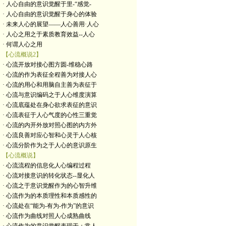
· 人心自由的意识觉醒于里-“感觉-
· 人心自由的意识觉醒于身心的体验
· 未来人心的展望——人心善用·人心
· 人心之用之于素质教育效益--人心
· 何谓人心之用
【心流概说2】
· 心流开放对接心图方圆-维稳心路
· 心流的作为表征全程善为对接人心
· 心流的用心和用脑自主善为表征于
· 心流与意识编码之于人心维度演算
· 心流底蕴处在身心欲求表征的意识
· 心流表征于人心气度的心性三重觉
· 心流的内开外放对照心图的内方外
· 心流良善对应心智和心灵于人心核
· 心流分阶作为之于人心的意识原生
【心流概说】
· 心流流程的信息化人心编程过程
· 心流对接意识的转化状态--显化人
· 心流之于意识觉醒作为的心智升维
· 心流作为的本质理性和本质感性的
· 心流处在“能为-有为-作为”的意识
· 心流作为曲线对照人心成熟曲线