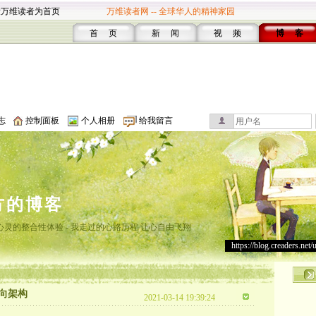
设万维读者为首页
万维读者网 -- 全球华人的精神家园
首 页
新 闻
视 频
博 客
志
控制面板
个人相册
给我留言
方的博客
灵的整合性体验 - 我走过的心路历程 让心自由飞翔
https://blog.creaders.net/
向架构
2021-03-14 19:39:24