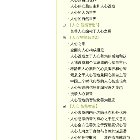
· 人心的自由世界
· 人心的心脑自主和人心设成
· 人心的人为世界
· 人心的自然世界
【人心·智能智造3】
· 良善人心编程于人心之用
【人心'智能智造2】
· 人心之用
· 全面向人心构成概览
· 人心设成之于人心善为的感知和认
· 人我设成和个我设成的心脑自主化
· 稚龄期人心素质的心灵陶养和心智
· 素质之于人心智造兼同心脑自主智
· 中国三个时代典型的人心智造信息
· 人心智造的信息化编程善为显态
· 漫谈人心智造
· 人心智造的智能化善为显态
【人心·智能智造】
· 人心素质的内化内隐形态和外化外
· 人心意愿的善为有心之于意义意向
· 人心全方位善为之于深层意识心智
· 人心志向之于身教与言教的深层潜
· 人心的把控取舍——放任流放或调节