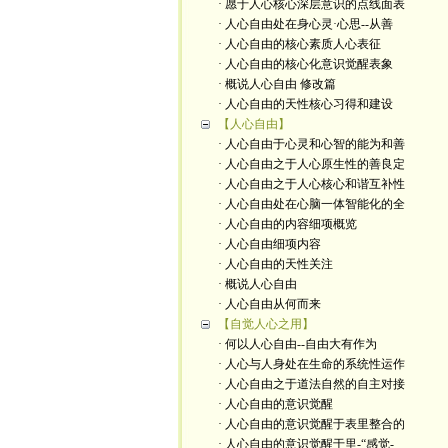
· 愿于人心核心深层意识的点线面表
· 人心自由处在身心灵·心思--从善
· 人心自由的核心素质人心表征
· 人心自由的核心化意识觉醒表象
· 概说人心自由 修改篇
· 人心自由的天性核心习得和建设
【人心自由】
· 人心自由于心灵和心智的能为和善
· 人心自由之于人心原生性的善良定
· 人心自由之于人心核心和谐互补性
· 人心自由处在心脑一体智能化的全
· 人心自由的内容细项概览
· 人心自由细项内容
· 人心自由的天性关注
· 概说人心自由
· 人心自由从何而来
【自觉人心之用】
· 何以人心自由--自由大有作为
· 人心与人身处在生命的系统性运作
· 人心自由之于道法自然的自主对接
· 人心自由的意识觉醒
· 人心自由的意识觉醒于表里整合的
· 人心自由的意识觉醒于里-“感觉-