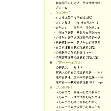
· 解锁你的内心对话：从混乱到清晰
· 语言中介
【对话元宝】
· 对人性本善的深层解读 对话
· 人心之复调：生物-社会互构论视
· 道与人心：中国哲学中演化动力的
· 中国文字智慧：从象形会意到未来
· 心性与心智的道德体验于精简性觉
· 从分离到合一：意识与心的辩证演
· 自己实证和自我实现解析 对话
· 心脑联动运作机制探讨（一）
· 情商智商逆商概念解析 对话元宝
【与Deepseek的对话】
· 心和意识——对话DS
· 有关人心真善美维度的开展——我和
· 性本善的性于文字六书的会意——我
· 性本善——我对善的注解·我和Deeps
【人心自由2】
· 人心自由之于善导人心之用的自主
· 人心自由于天性关注的习得和建设
· 人心自由的心路历程和心图标记
· 人心自由的素质设置于心脑自主智