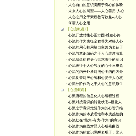
· 人心自由的意识觉醒于身心的体验
· 未来人心的展望——人心善用·人心
· 人心之用之于素质教育效益--人心
· 何谓人心之用
【心流概说2】
· 心流开放对接心图方圆-维稳心路
· 心流的作为表征全程善为对接人心
· 心流的用心和用脑自主善为表征于
· 心流与意识编码之于人心维度演算
· 心流底蕴处在身心欲求表征的意识
· 心流表征于人心气度的心性三重觉
· 心流的内开外放对照心图的内方外
· 心流良善对应心智和心灵于人心核
· 心流分阶作为之于人心的意识原生
【心流概说】
· 心流流程的信息化人心编程过程
· 心流对接意识的转化状态--显化人
· 心流之于意识觉醒作为的心智升维
· 心流作为的本质理性和本质感性的
· 心流处在“能为-有为-作为”的意识
· 心流作为曲线对照人心成熟曲线
· 心流作为的意识觉醒表现于：常人