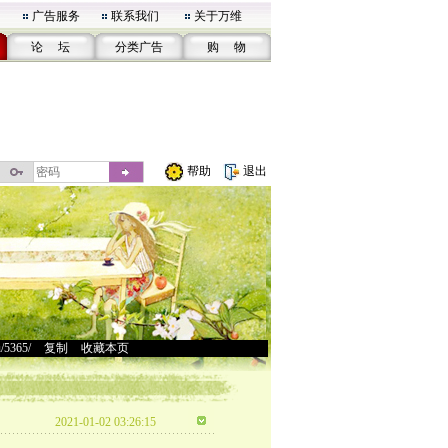
广告服务
联系我们
关于万维
论 坛
分类广告
购 物
帮助
退出
u/5365/
>
复制
>
收藏本页
2021-01-02 03:26:15