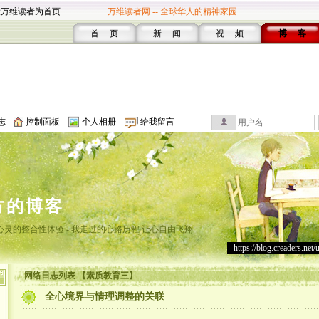
设万维读者为首页
万维读者网 -- 全球华人的精神家园
首 页
新 闻
视 频
博 客
志
控制面板
个人相册
给我留言
方的博客
灵的整合性体验 - 我走过的心路历程 让心自由飞翔
https://blog.creaders.net/
网络日志列表 【素质教育三】
全心境界与情理调整的关联