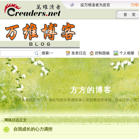
设万维读者为首页
万维
首 页
搜索>>
发表日志
控制面板
个人相册
方方的博客
我是马来西亚的方方 谨此与您分享感悟身心灵的整合性体验 - 我走过的心路
网络日志正文
自我成长的心力调控