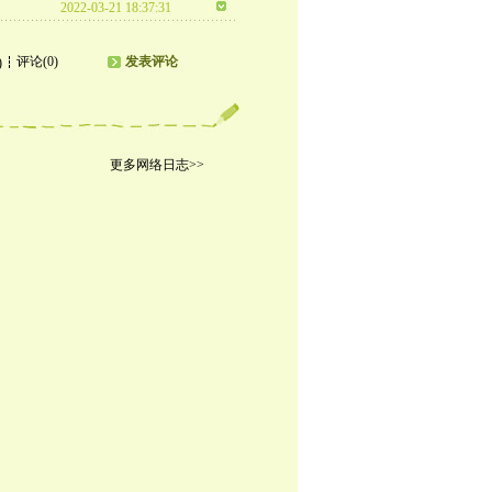
2022-03-21 18:37:31
评论(0)
发表评论
)
更多网络日志>>