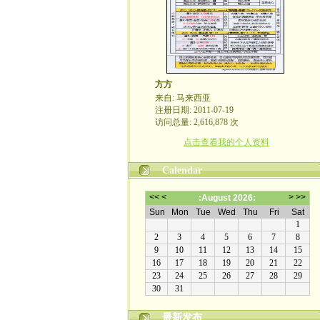
方方
来自: 马来西亚
注册日期: 2011-07-19
访问总量: 2,616,878 次
点击查看我的个人资料
Calendar
最新发布