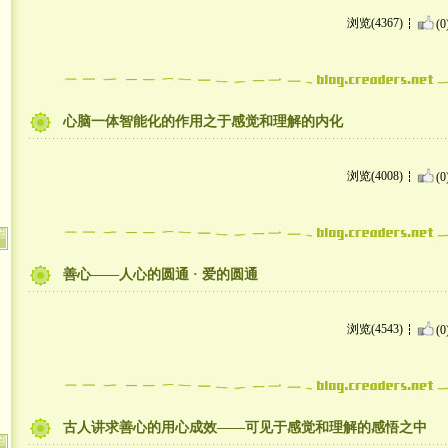
浏览(4367)
(0
心脑一体智能化的作用之于感觉和理解的内化
浏览(4008)
(0
善心——人心的圆通 · 爱的圆通
浏览(4543)
(0
古人讲求善心的用心成效——可见于感觉和理解的感悟之中