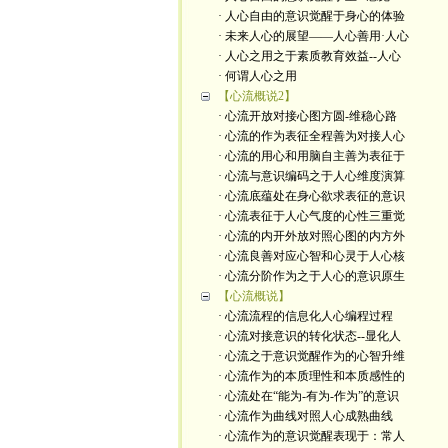
· 人心自由的意识觉醒于身心的体验
· 未来人心的展望——人心善用·人心
· 人心之用之于素质教育效益--人心
· 何谓人心之用
【心流概说2】
· 心流开放对接心图方圆-维稳心路
· 心流的作为表征全程善为对接人心
· 心流的用心和用脑自主善为表征于
· 心流与意识编码之于人心维度演算
· 心流底蕴处在身心欲求表征的意识
· 心流表征于人心气度的心性三重觉
· 心流的内开外放对照心图的内方外
· 心流良善对应心智和心灵于人心核
· 心流分阶作为之于人心的意识原生
【心流概说】
· 心流流程的信息化人心编程过程
· 心流对接意识的转化状态--显化人
· 心流之于意识觉醒作为的心智升维
· 心流作为的本质理性和本质感性的
· 心流处在“能为-有为-作为”的意识
· 心流作为曲线对照人心成熟曲线
· 心流作为的意识觉醒表现于：常人