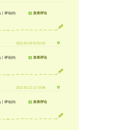
评论(0)
发表评论
)
2022-03-26 02:02:43
评论(0)
发表评论
)
2022-03-22 21:33:08
评论(0)
发表评论
)