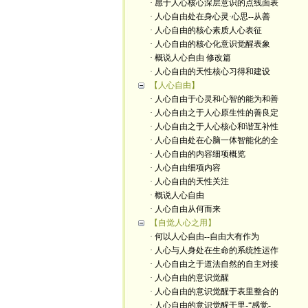
· 愿于人心核心深层意识的点线面表
· 人心自由处在身心灵·心思--从善
· 人心自由的核心素质人心表征
· 人心自由的核心化意识觉醒表象
· 概说人心自由 修改篇
· 人心自由的天性核心习得和建设
【人心自由】
· 人心自由于心灵和心智的能为和善
· 人心自由之于人心原生性的善良定
· 人心自由之于人心核心和谐互补性
· 人心自由处在心脑一体智能化的全
· 人心自由的内容细项概览
· 人心自由细项内容
· 人心自由的天性关注
· 概说人心自由
· 人心自由从何而来
【自觉人心之用】
· 何以人心自由--自由大有作为
· 人心与人身处在生命的系统性运作
· 人心自由之于道法自然的自主对接
· 人心自由的意识觉醒
· 人心自由的意识觉醒于表里整合的
· 人心自由的意识觉醒于里-“感觉-