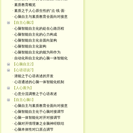
· 素质教育概览
· 素质之于人心原生性的“点·线·面·
· 心脑自主与素质教育全面向对接意
【自主心脑2】
· 心脑智能自主化的处在心路历程
· 心脑智能自主化的心力构成
· 心脑智能自主化全面向架构
· 心脑智能自主化架构
· 心脑智能自主化的能为和作为
· 自动化和自主化的心脑一体智能化
【心脑自主2】
【心语话说7】
· 潜能之于心语表述的开发
· 心语通述的心脑一体智能化机制
【人心善为】
· 心意分流调整之于心语表述
【自主心脑1】
· 心脑自主与素质教育全面向对接意
· 心脑智能自主化于心脑对接调节
· 心脑一体智能化对开对接调节
· 心脑对开情理兼之全脑神经联结
· 心脑本体性对口原点调节