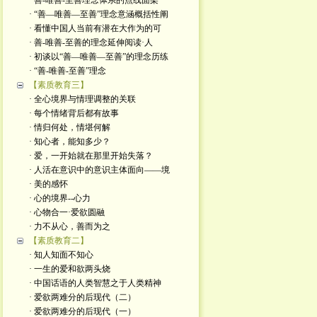
· 善-唯善-至善理念体系的点线面架
· “善—唯善—至善”理念意涵概括性阐
· 看懂中国人当前有潜在大作为的可
· 善-唯善-至善的理念延伸阅读·人
· 初谈以“善—唯善—至善”的理念历练
· “善-唯善-至善”理念
【素质教育三】
· 全心境界与情理调整的关联
· 每个情绪背后都有故事
· 情归何处，情堪何解
· 知心者，能知多少？
· 爱，一开始就在那里开始失落？
· 人活在意识中的意识主体面向——境
· 美的感怀
· 心的境界--心力
· 心物合一·爱欲圆融
· 力不从心，善而为之
【素质教育二】
· 知人知面不知心
· 一生的爱和欲两头烧
· 中国话语的人类智慧之于人类精神
· 爱欲两难分的后现代（二）
· 爱欲两难分的后现代（一）