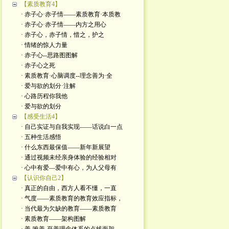
【素质教育4】
· 赤子心·赤子情——素质教育·本质教
· 赤子心·赤子情——内方之用心
· 赤子心，赤子情，惜之，护之
· 情绪的惊人力量
· 赤子心--思路图图解
· 赤子心之死
· 素质教育·心脑调度--理念善为·全
· 爱与欲的划分·注解
· 心路历程你我他
· 爱与欲的划分
【感受生活4】
· 自己实证与自我实现——话说白一点
· 五种生活感悟
· 什么东西最保值——新年新展望
· 通过视频未经亲身体验的经验相对
· 心中有爱—爱中有心，为人父母有
【认识你自己2】
· 真正的自由，西方人看不懂，一直
· 气度——素质教育的教育效应指标，
· 当代最为欠缺的教育——素质教育
· 素质教育——架构图解