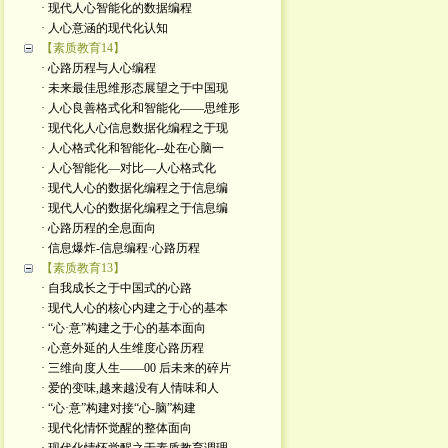
· 现代人心智能化的数据编程
· 人心意涵的现代化认知
【素质教育14】
· 心路历程与人心编程
· 未来最佳思维形态展望之于中国现
· 人心良善格式化和智能化——思维形
· 现代化人心信息数据化编程之于现
· 人心格式化和智能化--处在心脑一
· 人心智能化—对比—人心格式化
· 现代人心的数据化编程之于信息编
· 现代人心的数据化编程之于信息编
· 心路历程的全息面向
· 信息爆炸-信息编程·心路历程
【素质教育13】
· 自我成长之于中国式的心路
· 现代人心的核心内建之于心的基本
· “心·意”构建之于心的基本面向
· 心意外延的人生维度心路历程
· 三维向度人生——00 后未来的碎片
· 爱的变味,越来越没有人情味和人
· “心·意”构建对接“心-脑”构建
· 现代化情怀觉醒的整体面向