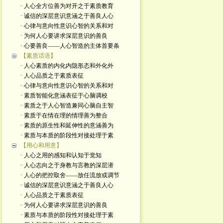
· 人心全方位善为对开之于素质教育
· 诚信的深层意识意涵之于善良人心
· 心律与意向性意识心智的关系和对
· 为何人心要讲求深层意识的善良
· 心要善良——人心智造的主体首要条
【素质话语】
· 人心素质的内化内隐形态和外化外
· 人心品质之于素质表征
· 心律与意向性意识心智的关系和对
· 素质智能化意涵表征于心脑调校
· 素质之于人心智造兼同心脑自主智
· 素质于在情在理的情理善为整合
· 素质的原生性和延伸性的意涵善为
· 素质与本质的阶段性对接处理于素
【用心和用意】
· 人心之用的感知和认知于觉知
· 人心志向之于身教与言教的深层潜
· 人心的把控取舍——放任流放或调节
· 诚信的深层意识意涵之于善良人心
· 人心品质之于素质表征
· 为何人心要讲求深层意识的善良
· 素质与本质的阶段性对接处理于素