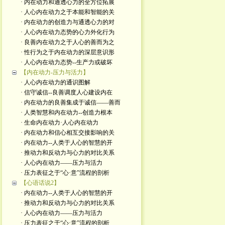
· 内在动力和通透心力的全方位拓展
· 人心内在动力之于本能和智能的关
· 内在动力的创造力与通透心力的对
· 人心内在动力态势的心力外化行为
· 良善内在动力之于人心的善而为之
· 性行为之于内在动力的深层意识形
· 人心内在动力态势--生产力或破坏
【内在动力-压力与活力】
· 人心内在动力的通识图解
· 信守诚信--良善调度人心建设内在
· 内在动力的良善集成于诚信——善而
· 人类智慧和内在动力--创造力根本
· 生命内在动力·人心内在动力
· 内在动力和信心相互交接影响的关
· 内在动力--人类于人心的智慧的开
· 推动力和反动力与心力的对比关系
· 人心内在动力——压力与活力
· 压力表征之于“心·意”流程的剖析
【心语话说2】
· 内在动力--人类于人心的智慧的开
· 推动力和反动力与心力的对比关系
· 人心内在动力——压力与活力
· 压力表征之于“心·意”流程的剖析