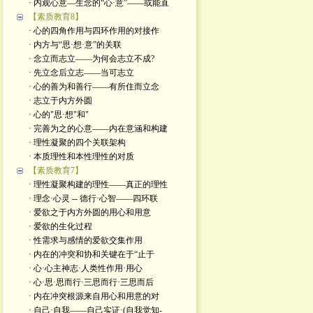
· 内观心意—生念的“心·意”——或能直
【素质教育8】
· 心的四角作用与四环作用的对接作
· 内方与“思·想·意”的关联
· 念立而志立——为何会志立不成?
· 先立念后立志——当可志立
· 心的善为和善行——有所住而立念
· 志立于内方外圆
· 心的"思·想"和"
· 完善为之的心意——内在意涵和构建
· 理性凝聚的四个关联架构
· 本质理性和本性理性的对质
【素质教育7】
· 理性凝聚构建的理性——真正的理性
· 理念·心灵 -- 德行·心智——四环联
· 爱欲之于内方外圆的用心和用意
· 爱欲的生化过程
· 性需求与感情的爱欲交集作用
· 内在的冲突和协和关键在于“止于
· 心·心主神志·人类性作用·用心
· 心·思·思而行·三思而行·三思而后
· 内在冲突根源来自用心和用意的对
· 自己·自我——自己实证·(自我觉知-