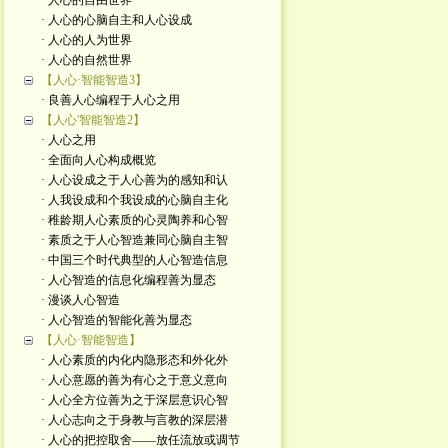
· 人心的自由世界
· 人心的心脑自主和人心设成
· 人心的人为世界
· 人心的自然世界
【人心·智能智造3】
· 良善人心编程于人心之用
【人心'智能智造2】
· 人心之用
· 全面向人心构成概览
· 人心设成之于人心善为的感知和认
· 人我设成和个我设成的心脑自主化
· 稚龄期人心素质的心灵陶养和心智
· 素质之于人心智造兼同心脑自主智
· 中国三个时代典型的人心智造信息
· 人心智造的信息化编程善为显态
· 漫谈人心智造
· 人心智造的智能化善为显态
【人心·智能智造】
· 人心素质的内化内隐形态和外化外
· 人心意愿的善为有心之于意义意向
· 人心全方位善为之于深层意识心智
· 人心志向之于身教与言教的深层潜
· 人心的把控取舍——放任流放或调节