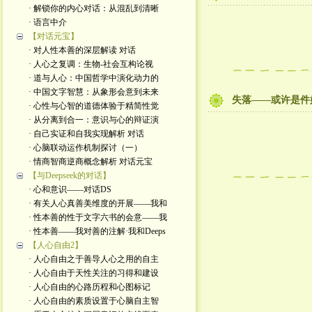
· 解锁你的内心对话：从混乱到清晰
· 语言中介
【对话元宝】
· 对人性本善的深层解读 对话
· 人心之复调：生物-社会互构论视
· 道与人心：中国哲学中演化动力的
· 中国文字智慧：从象形会意到未来
失落——或许是件
· 心性与心智的道德体验于精简性觉
· 从分离到合一：意识与心的辩证演
· 自己实证和自我实现解析 对话
· 心脑联动运作机制探讨（一）
· 情商智商逆商概念解析 对话元宝
【与Deepseek的对话】
· 心和意识——对话DS
· 有关人心真善美维度的开展——我和
· 性本善的性于文字六书的会意——我
· 性本善——我对善的注解·我和Deeps
【人心自由2】
· 人心自由之于善导人心之用的自主
· 人心自由于天性关注的习得和建设
· 人心自由的心路历程和心图标记
· 人心自由的素质设置于心脑自主智