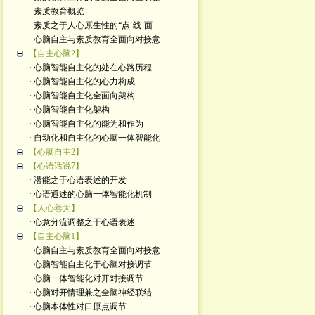
· 素质教育概览
· 素质之于人心原生性的“点·线·面·
· 心脑自主与素质教育全面向对接意
【自主心脑2】
· 心脑智能自主化的处在心路历程
· 心脑智能自主化的心力构成
· 心脑智能自主化全面向架构
· 心脑智能自主化架构
· 心脑智能自主化的能为和作为
· 自动化和自主化的心脑一体智能化
【心脑自主2】
【心语话说7】
· 潜能之于心语表述的开发
· 心语通述的心脑一体智能化机制
【人心善为】
· 心意分流调整之于心语表述
【自主心脑1】
· 心脑自主与素质教育全面向对接意
· 心脑智能自主化于心脑对接调节
· 心脑一体智能化对开对接调节
· 心脑对开情理兼之全脑神经联结
· 心脑本体性对口原点调节