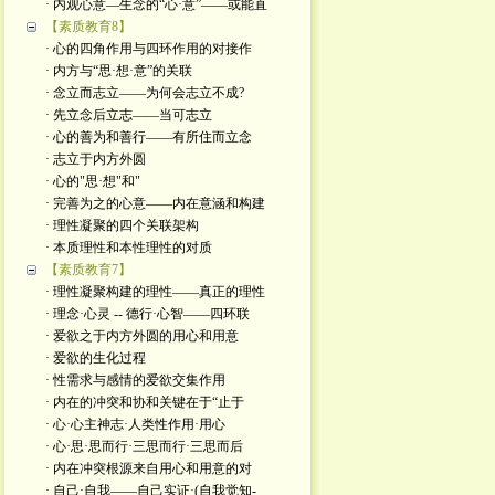
· 内观心意—生念的“心·意”——或能直
【素质教育8】
· 心的四角作用与四环作用的对接作
· 内方与“思·想·意”的关联
· 念立而志立——为何会志立不成?
· 先立念后立志——当可志立
· 心的善为和善行——有所住而立念
· 志立于内方外圆
· 心的"思·想"和"
· 完善为之的心意——内在意涵和构建
· 理性凝聚的四个关联架构
· 本质理性和本性理性的对质
【素质教育7】
· 理性凝聚构建的理性——真正的理性
· 理念·心灵 -- 德行·心智——四环联
· 爱欲之于内方外圆的用心和用意
· 爱欲的生化过程
· 性需求与感情的爱欲交集作用
· 内在的冲突和协和关键在于“止于
· 心·心主神志·人类性作用·用心
· 心·思·思而行·三思而行·三思而后
· 内在冲突根源来自用心和用意的对
· 自己·自我——自己实证·(自我觉知-