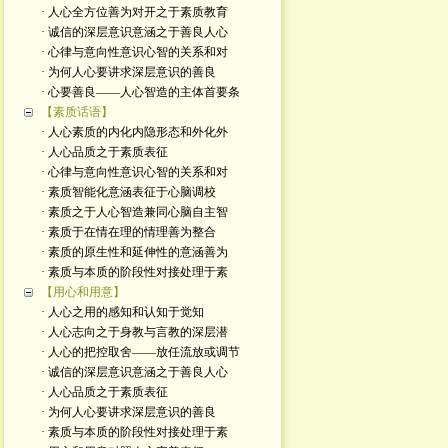
· 人心全方位善为对开之于素质教育
· 诚信的深层意识意涵之于善良人心
· 心律与意向性意识心智的关系和对
· 为何人心要讲求深层意识的善良
· 心要善良——人心智造的主体首要条
【素质话语】
· 人心素质的内化内隐形态和外化外
· 人心品质之于素质表征
· 心律与意向性意识心智的关系和对
· 素质智能化意涵表征于心脑调校
· 素质之于人心智造兼同心脑自主智
· 素质于在情在理的情理善为整合
· 素质的原生性和延伸性的意涵善为
· 素质与本质的阶段性对接处理于素
【用心和用意】
· 人心之用的感知和认知于觉知
· 人心志向之于身教与言教的深层潜
· 人心的把控取舍——放任流放或调节
· 诚信的深层意识意涵之于善良人心
· 人心品质之于素质表征
· 为何人心要讲求深层意识的善良
· 素质与本质的阶段性对接处理于素