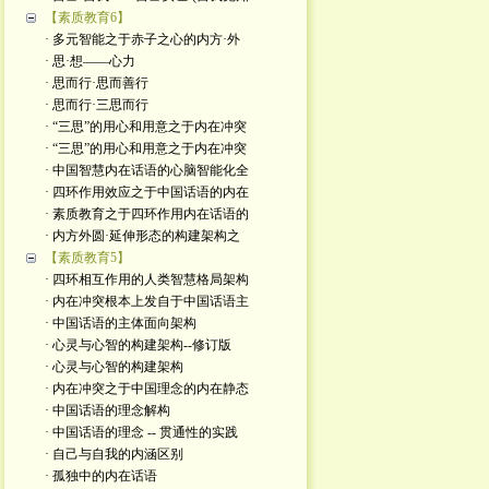
【素质教育6】
· 多元智能之于赤子之心的内方·外
· 思·想——心力
· 思而行·思而善行
· 思而行·三思而行
· “三思”的用心和用意之于内在冲突
· “三思”的用心和用意之于内在冲突
· 中国智慧内在话语的心脑智能化全
· 四环作用效应之于中国话语的内在
· 素质教育之于四环作用内在话语的
· 内方外圆·延伸形态的构建架构之
【素质教育5】
· 四环相互作用的人类智慧格局架构
· 内在冲突根本上发自于中国话语主
· 中国话语的主体面向架构
· 心灵与心智的构建架构--修订版
· 心灵与心智的构建架构
· 内在冲突之于中国理念的内在静态
· 中国话语的理念解构
· 中国话语的理念 -- 贯通性的实践
· 自己与自我的内涵区别
· 孤独中的内在话语