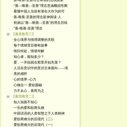
· 善-唯善-至善理念体系的点线面架
· “善—唯善—至善”理念意涵概括性阐
· 看懂中国人当前有潜在大作为的可
· 善-唯善-至善的理念延伸阅读·人
· 初谈以“善—唯善—至善”的理念历练
· “善-唯善-至善”理念
【素质教育三】
· 全心境界与情理调整的关联
· 每个情绪背后都有故事
· 情归何处，情堪何解
· 知心者，能知多少？
· 爱，一开始就在那里开始失落？
· 人活在意识中的意识主体面向——境
· 美的感怀
· 心的境界--心力
· 心物合一·爱欲圆融
· 力不从心，善而为之
【素质教育二】
· 知人知面不知心
· 一生的爱和欲两头烧
· 中国话语的人类智慧之于人类精神
· 爱欲两难分的后现代（二）
· 爱欲两难分的后现代（一）