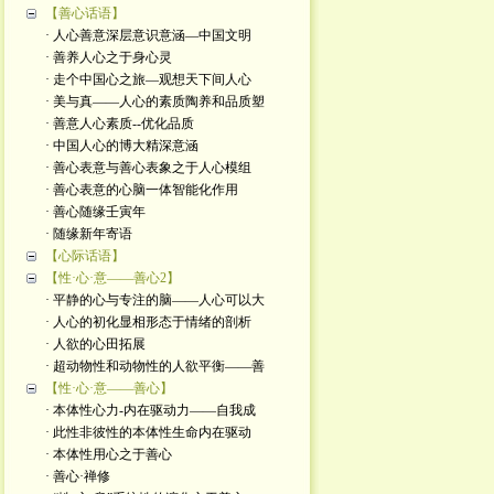
【善心话语】
· 人心善意深层意识意涵—中国文明
· 善养人心之于身心灵
· 走个中国心之旅—观想天下间人心
· 美与真——人心的素质陶养和品质塑
· 善意人心素质--优化品质
· 中国人心的博大精深意涵
· 善心表意与善心表象之于人心模组
· 善心表意的心脑一体智能化作用
· 善心随缘壬寅年
· 随缘新年寄语
【心际话语】
【性·心·意——善心2】
· 平静的心与专注的脑——人心可以大
· 人心的初化显相形态于情绪的剖析
· 人欲的心田拓展
· 超动物性和动物性的人欲平衡——善
【性·心·意——善心】
· 本体性心力-内在驱动力——自我成
· 此性非彼性的本体性生命内在驱动
· 本体性用心之于善心
· 善心·禅修