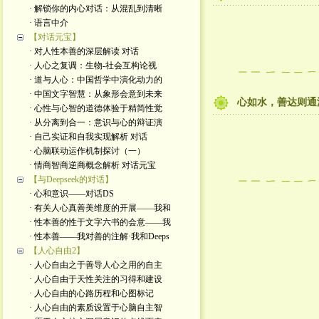
· 解锁你的内心对话：从混乱到清晰
· 语言中介
【对话元宝】
· 对人性本善的深层解读 对话
· 人心之复调：生物-社会互构论视
· 道与人心：中国哲学中演化动力的
· 中国文字智慧：从象形会意到未来
心如水，善达则通
· 心性与心智的道德体验于精简性觉
· 从分离到合一：意识与心的辩证演
· 自己实证和自我实现解析 对话
· 心脑联动运作机制探讨（一）
· 情商智商逆商概念解析 对话元宝
【与Deepseek的对话】
· 心和意识——对话DS
· 有关人心真善美维度的开展——我和
· 性本善的性于文字六书的会意——我
· 性本善——我对善的注解·我和Deeps
【人心自由2】
· 人心自由之于善导人心之用的自主
· 人心自由于天性关注的习得和建设
· 人心自由的心路历程和心图标记
· 人心自由的素质设置于心脑自主智