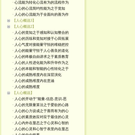
· 心流能为转化心流有为的流程作为
· 人心的心流简约性能为之于觉知
· 人心的心流能为于全面向的善为作
【人心概说3】
【人心概说2】
· 人心的觉知之于感知和认知整合的
· 人心的历练和觉知对接于心田拓展
· 人心气度对接能量守恒的维稳把控
· 人心的能量守恒于人心善良的道化
· 人心的终极自由讲求之于素质教育
· 人心的人性进化能为和升华作为之
· 人心的本能和智能的心性转化之于
· 人心的成熟维度内在深层演化
· 人心的成熟维度内在意涵
· 人心的成熟维度
【人心概说】
· 人心的开动于“能量-信息-意识-思
· 人心的无限量算法之于爱欲的心路
· 人心的心力设成之于善而有为的心
· 人心的素质效应对应于最佳的心灵
· 人心内外在显态之于心灵和心智的
· 人心的心灵和心智于表里内在显态