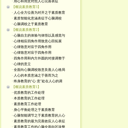
· 用心和用意对照人心完善表征
【概说素质教育3】
· 人心全方位善为对开之于素质教育
· 素质智能化意涵表征于心脑调校
· 心脑调校之于素质教育
【概说素质教育2】
· 心脑自主的体验与体悟以及感觉与
· 心律相应四角作用致意心田拓展
· 心律致意对应于四角作用
· 心律致意对应于四角作用
· 四角作用和内方外圆的对接调整于
· 心律的意立
· 全面向心脑调校致意良善人心格局
· 人心的本质意涵之于善而为之
· 终身教育的“心·意”处在人心的调
【概说素质教育1】
· 优质教育的工作处理
· 本质教育的工作处理
· 素质教育工作处理
· 身心平衡处理之于素质教育
· 心脑智能调节之于素质教育的人心
· 素质教育的最为完善效应人心表征
· 素质教育工作的心脑全面向区块整