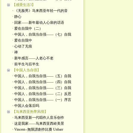
【感受生活3】
· 《无脸男》马来西亚年轻一代的音
· 静心
· 回家——新年最动人心扉的话语
· 爱在自我中（二）
· 中国人，自我当自强——（七）自我
· 爱在自我中
· 心动了无痕
· 禅
· 新年感言——人老心不老
· 前半生与后半生
【中国人当自强】
· 中国人，自我当自强——（五）自我
· 中国人，自我当自强——（四）自我
· 中国人，自我当自强——（三）自我
· 中国人，自我当自强——（二）反思
· 中国人，自我当自强——（一）序言
· 中国人会落后吗
【马来西亚热带风情】
· 马来西亚新一代唱作人音乐创作
· 这是我家——马来西亚西岭美景
· Vincent--無限譜創作比賽 Unbarr