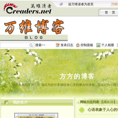
设万维读者为首页
万维
首 页
搜索>>
发表日志
控制面板
个人相册
方方的博客
我是马来西亚的方方 谨此与您分享感悟身心灵的整合性体验 - 我走过的心路
网络日志列表 【2022-11】
我的名片
心语表象于人心的