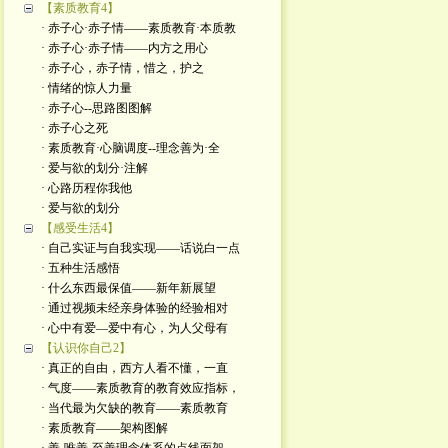
【素质教育4】
· 赤子心·赤子情——素质教育·本质教
· 赤子心·赤子情——内方之用心
· 赤子心，赤子情，惜之，护之
· 情绪的惊人力量
· 赤子心--思路图图解
· 赤子心之死
· 素质教育·心脑调度--理念善为·全
· 爱与欲的划分·注解
· 心路历程你我他
· 爱与欲的划分
【感受生活4】
· 自己实证与自我实现——话说白一点
· 五种生活感悟
· 什么东西最保值——新年新展望
· 通过视频未经亲身体验的经验相对
· 心中有爱—爱中有心，为人父母有
【认识你自己2】
· 真正的自由，西方人看不懂，一直
· 气度——素质教育的教育效应指标，
· 当代最为欠缺的教育——素质教育
· 素质教育——架构图解