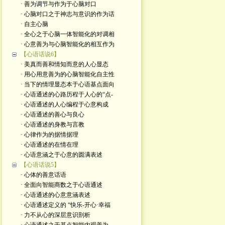
· 善为调节与作为于心脑对口
· 心脑对口之于神志与意识的作为话
· 自主心脑
· 全心之于心脑一体智能化的对调相
· 心意善为与心脑智能化的相互作为
【心语话说6】
· 美真而善和情知而意的人心显态
· 用心用意善为的心脑智能化自主性
· 当下的情理显态本于心语基点面向
· 心语通述的心路历程于人心的“点-
· 心语通述的人心编程于心意构成
· 心语通述的善心与良心
· 心语通述的身教与言教
· 心律作为的据情据理
· 心语通述的在情在理
· 心语意涵之于心意的圆满表述
【心语话说5】
· 心体的善意话语
· 全面向智能商数之于心语通述
· 心语通述的心意意涵表述
· 心语通述定义的 “快乐-开心·幸福
· 力不从心的深层意识剖析