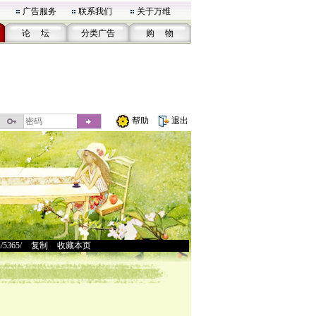
广告服务
联系我们
关于万维
论 坛
分类广告
购 物
帮助
退出
u/5365/
>
复制
>
收藏本页