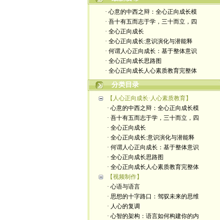
· 心意的中西之辩：全心正向成长模
· 吾十有五而志于学，三十而立，四
· 全心正向成长
· 全心正向成长:意识演化与潜能释
· 何谓人心正向成长：基于整体意识
· 全心正向成长思路图
· 全心正向成长人心素质教育完整体
分类目录
【人心正向成长·人心素质教育】
· 心意的中西之辩：全心正向成长模
· 吾十有五而志于学，三十而立，四
· 全心正向成长
· 全心正向成长:意识演化与潜能释
· 何谓人心正向成长：基于整体意识
· 全心正向成长思路图
· 全心正向成长人心素质教育完整体
【视频制作】
· 心语与语言
· 思想的十字路口：驾驭未来的思维
· 人心的复调
· 心智的架构：语言如何构建你的内