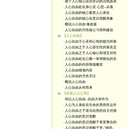
· 愿于人心核心深层意识的点线面表
· 人心自由处在身心灵·心思--从善
· 人心自由的核心素质人心表征
· 人心自由的核心化意识觉醒表象
· 概说人心自由 修改篇
· 人心自由的天性核心习得和建设
【人心自由】
· 人心自由于心灵和心智的能为和善
· 人心自由之于人心原生性的善良定
· 人心自由之于人心核心和谐互补性
· 人心自由处在心脑一体智能化的全
· 人心自由的内容细项概览
· 人心自由细项内容
· 人心自由的天性关注
· 概说人心自由
· 人心自由从何而来
【自觉人心之用】
· 何以人心自由--自由大有作为
· 人心与人身处在生命的系统性运作
· 人心自由之于道法自然的自主对接
· 人心自由的意识觉醒
· 人心自由的意识觉醒于表里整合的
· 人心自由的意识觉醒于里-“感觉-