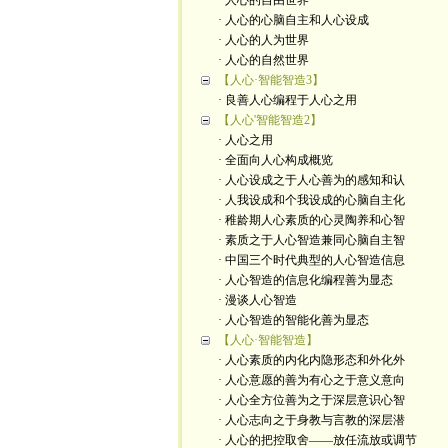
· 人心的自由世界
· 人心的心脑自主和人心设成
· 人心的人为世界
· 人心的自然世界
【人心·智能智造3】
· 良善人心编程于人心之用
【人心'智能智造2】
· 人心之用
· 全面向人心构成概览
· 人心设成之于人心善为的感知和认
· 人我设成和个我设成的心脑自主化
· 稚龄期人心素质的心灵陶养和心智
· 素质之于人心智造兼同心脑自主智
· 中国三个时代典型的人心智造信息
· 人心智造的信息化编程善为显态
· 漫谈人心智造
· 人心智造的智能化善为显态
【人心·智能智造】
· 人心素质的内化内隐形态和外化外
· 人心意愿的善为有心之于意义意向
· 人心全方位善为之于深层意识心智
· 人心志向之于身教与言教的深层潜
· 人心的把控取舍——放任流放或调节