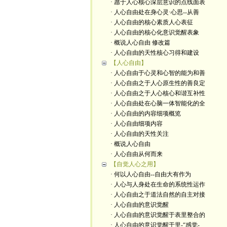
· 愿于人心核心深层意识的点线面表
· 人心自由处在身心灵·心思--从善
· 人心自由的核心素质人心表征
· 人心自由的核心化意识觉醒表象
· 概说人心自由 修改篇
· 人心自由的天性核心习得和建设
【人心自由】
· 人心自由于心灵和心智的能为和善
· 人心自由之于人心原生性的善良定
· 人心自由之于人心核心和谐互补性
· 人心自由处在心脑一体智能化的全
· 人心自由的内容细项概览
· 人心自由细项内容
· 人心自由的天性关注
· 概说人心自由
· 人心自由从何而来
【自觉人心之用】
· 何以人心自由--自由大有作为
· 人心与人身处在生命的系统性运作
· 人心自由之于道法自然的自主对接
· 人心自由的意识觉醒
· 人心自由的意识觉醒于表里整合的
· 人心自由的意识觉醒于里-“感觉-