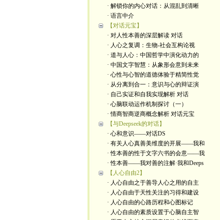
· 解锁你的内心对话：从混乱到清晰
· 语言中介
【对话元宝】
· 对人性本善的深层解读 对话
· 人心之复调：生物-社会互构论视
· 道与人心：中国哲学中演化动力的
· 中国文字智慧：从象形会意到未来
· 心性与心智的道德体验于精简性觉
· 从分离到合一：意识与心的辩证演
· 自己实证和自我实现解析 对话
· 心脑联动运作机制探讨（一）
· 情商智商逆商概念解析 对话元宝
【与Deepseek的对话】
· 心和意识——对话DS
· 有关人心真善美维度的开展——我和
· 性本善的性于文字六书的会意——我
· 性本善——我对善的注解·我和Deeps
【人心自由2】
· 人心自由之于善导人心之用的自主
· 人心自由于天性关注的习得和建设
· 人心自由的心路历程和心图标记
· 人心自由的素质设置于心脑自主智