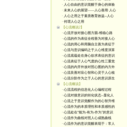
· 人心自由的意识觉醒于身心的体验
· 未来人心的展望——人心善用·人心
· 人心之用之于素质教育效益--人心
· 何谓人心之用
【心流概说2】
· 心流开放对接心图方圆-维稳心路
· 心流的作为表征全程善为对接人心
· 心流的用心和用脑自主善为表征于
· 心流与意识编码之于人心维度演算
· 心流底蕴处在身心欲求表征的意识
· 心流表征于人心气度的心性三重觉
· 心流的内开外放对照心图的内方外
· 心流良善对应心智和心灵于人心核
· 心流分阶作为之于人心的意识原生
【心流概说】
· 心流流程的信息化人心编程过程
· 心流对接意识的转化状态--显化人
· 心流之于意识觉醒作为的心智升维
· 心流作为的本质理性和本质感性的
· 心流处在“能为-有为-作为”的意识
· 心流作为曲线对照人心成熟曲线
· 心流作为的意识觉醒表现于：常人