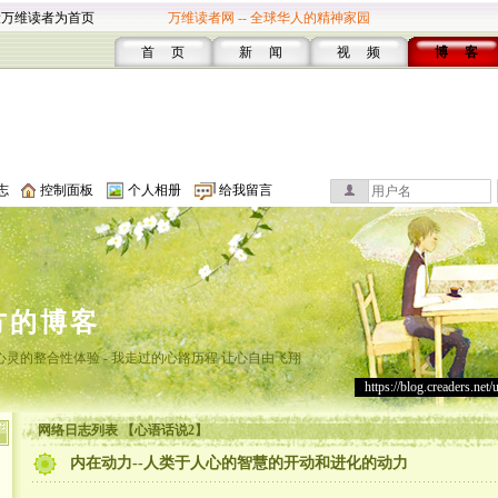
设万维读者为首页
万维读者网 -- 全球华人的精神家园
首 页
新 闻
视 频
博 客
志
控制面板
个人相册
给我留言
方的博客
灵的整合性体验 - 我走过的心路历程 让心自由飞翔
https://blog.creaders.net/
网络日志列表 【心语话说2】
内在动力--人类于人心的智慧的开动和进化的动力