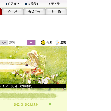
广告服务
联系我们
关于万维
论 坛
分类广告
购 物
帮助
退出
u/5365/
>
复制
>
收藏本页
2022-08-20 23:35:34