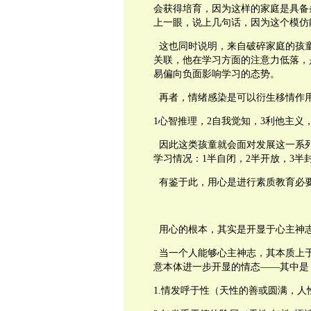
会获得培育，因为这样的家庭是具备
上一眼，说上几句话，因为这个模仿
这也同时说明，来自破碎家庭的孩
关联，他在学习方面的注意力低落，
易偏向负面影响学习的态势。
再者，情绪感染是可以衍生移情作
1
心智推理，
2
自我觉知，
3
利他主义
因此这类孩童就会面对发展这一系
学习情况：
1
半自闭，
2
半开放，
3
半
有鉴于此，用心是进行素质教育必
用心的根本，其实是开显于心主神
当一个人能够心主神志，其本质上
意本体进一步开显的情态——其中是
1.
情发呼于性（天性的善或圆满，人