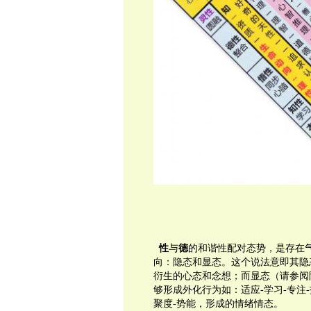
性
与
德
的和谐性配对态势，是存在
向：隐态和显态。
这个说法意即其隐
衍生的心态和念想；而显态（请参阅
够形成外化行为如：适应
-
学习
-
专注
-
聚度
-
势能，形成的情绪情态。