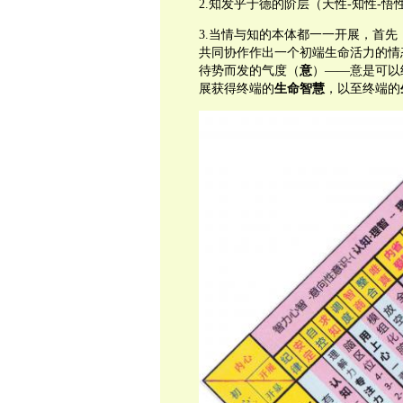
2.
知发乎于德的阶层（天性
-
知性
-
悟
3.
当情与知的本体都一一开展，首先
共同协作作出一个初端生命活力的情
待势而发的气度（
意
）——意是可以
展获得终端的
生命智慧
，以至终端的