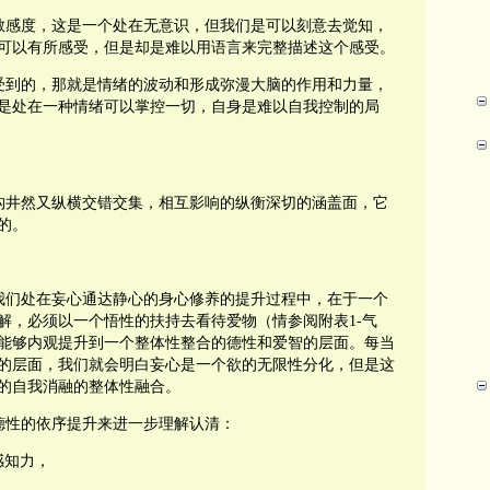
敏感度，这是一个处在无意识，但我们是可以刻意去觉知，
可以有所感受，但是却是难以用语言来完整描述这个感受。
受到的，那就是情绪的波动和形成弥漫大脑的作用和力量，
是处在一种情绪可以掌控一切，自身是难以自我控制的局
构井然又纵横交错交集，相互影响的纵衡深切的涵盖面，它
的。
我们处在妄心通达静心的身心修养的提升过程中，在于一个
解，必须以一个悟性的扶持去看待爱物（情参阅附表
1-
气
能够内观提升到一个整体性整合的德性和爱智的层面。每当
的层面，我们就会明白妄心是一个欲的无限性分化，但是这
的自我消融的整体性融合。
德性的依序提升来进一步理解认清：
感知力，