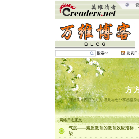
搜索>>
发表日
方
我是马来西亚的方方 谨此与您分享感悟身心
网络日志正文
气度——素质教育的教育效应指标，
染