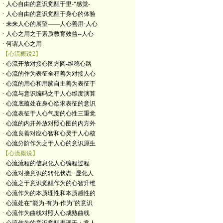
· 人心自由的意识觉醒于里-“感觉-
· 人心自由的意识觉醒于身心的体验
· 未来人心的展望——人心善用·人心
· 人心之用之于素质教育效益--人心
· 何谓人心之用
【心流概说2】
· 心流开放对接心图方圆-维稳心路
· 心流的作为表征全程善为对接人心
· 心流的用心和用脑自主善为表征于
· 心流与意识编码之于人心维度演算
· 心流底蕴处在身心欲求表征的意识
· 心流表征于人心气度的心性三重觉
· 心流的内开外放对照心图的内方外
· 心流良善对应心智和心灵于人心核
· 心流分阶作为之于人心的意识原生
【心流概说】
· 心流流程的信息化人心编程过程
· 心流对接意识的转化状态--显化人
· 心流之于意识觉醒作为的心智升维
· 心流作为的本质理性和本质感性的
· 心流处在“能为-有为-作为”的意识
· 心流作为曲线对照人心成熟曲线