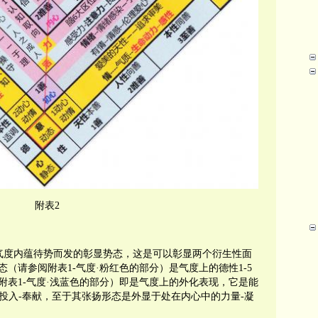
附表2
气度内蕴待势而发的彰显势态，这是可以彰显两个衍生性面
态（请参阅附表
1-
气度·粉红色的部分）是气度上的德性
1-5
附表
1-
气度·浅蓝色的部分）即是气度上的外化表现，它是能
投入
-
奉献，至于其张扬形态是外显于处在内心中的力量
-
凝