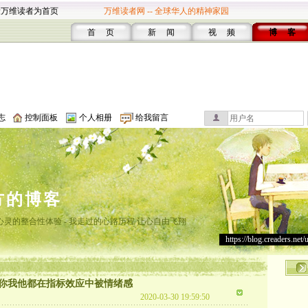
设万维读者为首页
万维读者网 -- 全球华人的精神家园
首 页
新 闻
视 频
博 客
志
控制面板
个人相册
给我留言
方的博客
灵的整合性体验 - 我走过的心路历程 让心自由飞翔
https://blog.creaders.net/
你我他都在指标效应中被情绪感
2020-03-30 19:59:50