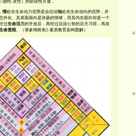
性
-
德性
-
灵性）的阶段性开显，
，
情
处在生命动力优势是会拉动
知
处在生命动向的优势，
并
态外化，其表面面向是张扬的情绪，而其内在面向却是
一
个
经过
生命活力
的开放后，再经过后设心智的后天习得，再发
生命觉
悟
。
（请参阅附表
2-
素质教育架构图解）