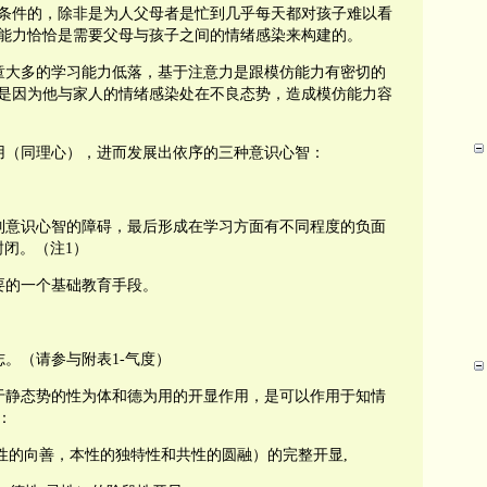
条件的，除非是为人父母者是忙到几乎每天都对孩子难以看
能力恰恰是需要父母与孩子之间的情绪感染来构建的。
童大多的学习能力低落，基于注意力是跟模仿能力有密切的
是因为他与家人的情绪感染处在不良态势，造成模仿能力容
用（同理心），进而发展出依序的三种意识心智：
，
列意识心智的障碍，最后形成在学习方面有不同程度的负面
封闭。（注1）
要的一个基础教育手段。
志。
（请参与附表
1-
气度）
于静态势的性为体和德为用的开显作用，是可以作用于知情
：
性的向善，本性的独特性和共性的圆融）的完整开显
,