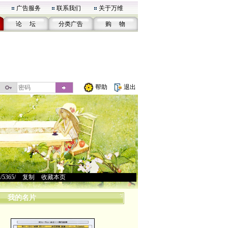
广告服务
联系我们
关于万维
论 坛
分类广告
购 物
帮助
退出
u/5365/
>
复制
>
收藏本页
我的名片