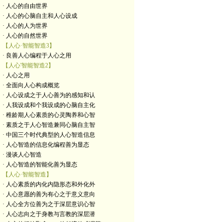
· 人心的自由世界
· 人心的心脑自主和人心设成
· 人心的人为世界
· 人心的自然世界
【人心·智能智造3】
· 良善人心编程于人心之用
【人心'智能智造2】
· 人心之用
· 全面向人心构成概览
· 人心设成之于人心善为的感知和认
· 人我设成和个我设成的心脑自主化
· 稚龄期人心素质的心灵陶养和心智
· 素质之于人心智造兼同心脑自主智
· 中国三个时代典型的人心智造信息
· 人心智造的信息化编程善为显态
· 漫谈人心智造
· 人心智造的智能化善为显态
【人心·智能智造】
· 人心素质的内化内隐形态和外化外
· 人心意愿的善为有心之于意义意向
· 人心全方位善为之于深层意识心智
· 人心志向之于身教与言教的深层潜