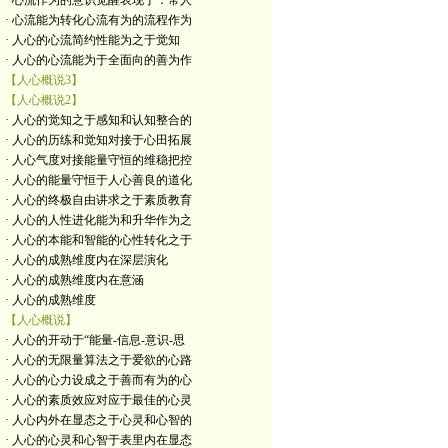
· 心流作为的意识觉醒表现于：常人
· 心流能为转化心流有为的流程作为
· 人心的心流简约性能为之于觉知
· 人心的心流能为于全面向的善为作
【人心概说3】
【人心概说2】
· 人心的觉知之于感知和认知整合的
· 人心的历练和觉知对接于心田拓展
· 人心气度对接能量守恒的维稳把控
· 人心的能量守恒于人心善良的道化
· 人心的终极自由讲求之于素质教育
· 人心的人性进化能为和升华作为之
· 人心的本能和智能的心性转化之于
· 人心的成熟维度内在深层演化
· 人心的成熟维度内在意涵
· 人心的成熟维度
【人心概说】
· 人心的开动于“能量-信息-意识-思
· 人心的无限量算法之于爱欲的心路
· 人心的心力设成之于善而有为的心
· 人心的素质效应对应于最佳的心灵
· 人心内外在显态之于心灵和心智的
· 人心的心灵和心智于表里内在显态