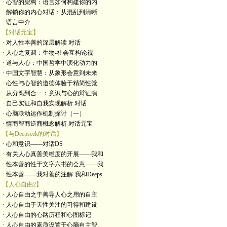
· 心智的架构：语言如何构建你的内
· 解锁你的内心对话：从混乱到清晰
· 语言中介
【对话元宝】
· 对人性本善的深层解读 对话
· 人心之复调：生物-社会互构论视
· 道与人心：中国哲学中演化动力的
· 中国文字智慧：从象形会意到未来
· 心性与心智的道德体验于精简性觉
· 从分离到合一：意识与心的辩证演
· 自己实证和自我实现解析 对话
· 心脑联动运作机制探讨（一）
· 情商智商逆商概念解析 对话元宝
【与Deepseek的对话】
· 心和意识——对话DS
· 有关人心真善美维度的开展——我和
· 性本善的性于文字六书的会意——我
· 性本善——我对善的注解·我和Deeps
【人心自由2】
· 人心自由之于善导人心之用的自主
· 人心自由于天性关注的习得和建设
· 人心自由的心路历程和心图标记
· 人心自由的素质设置于心脑自主智